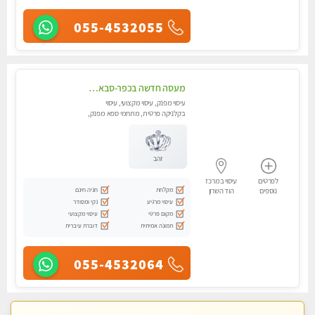
055-4532055
מעסה חדשה בכפר-סבא ואיכותית לעיסוי מרגיע ומפנק VIP-מומלץ לחלוטין! פרטי!
עיסוי מפנק, עיסוי מקצועי, עיסוי
בקלניקה פרטית, מתחמי ספא מפנק,
עיסוי טנטרה
זהב
לפרטים
עיסוי במרכז
מקלחת
חניה חינם
נוספים
הוד השרון
עיסוי מרגיע
נקי ומסודר
מקום פרטי
עיסוי מקצועי
תמונה אמיתית
דוברת עיברית
055-4532064