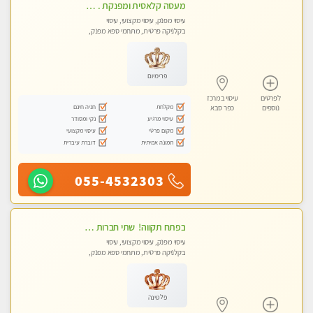
מעסה קלאסית ומפנקת . highly recommended..new in the city
עיסוי מפנק, עיסוי מקצועי, עיסוי
בקלניקה פרטית, מתחמי ספא מפנק,
מכוני עיסוי מפנק, עיסוי טנטרה
פרימיום
לפרטים
עיסוי במרכז
מקלחת
חניה חינם
נוספים
כפר סבא
עיסוי מרגיע
נקי ומסודר
מקום פרטי
עיסוי מקצועי
תמונה אמיתית
דוברת עיברית
055-4532303
‏בפתח תקווה! ‏ שתי חברות יפיפיות ‏לעיסוי מקצועי י ודיסקרטי מכבדים כרטיסי אשראי !! ללא מין 03-728-36-36
עיסוי מפנק, עיסוי מקצועי, עיסוי
בקלניקה פרטית, מתחמי ספא מפנק,
עיסוי טנטרה
פלטינה