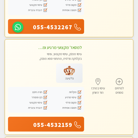
מקום פרטי
עיסוי מקצועי
תמונה אמיתית
דוברת עיברית
055-4532267
למסאז' מקצועי מרגיע ומשחרר את כל הגוף! בקליניקה פרטית -מומלץ מאוד -ללא מין!
עיסוי מפנק, עיסוי מקצועי, עיסוי
בקלניקה פרטית, מתחמי ספא מפנק,
מכוני עיסוי מפנק, עיסוי טנטרה
פלטינה
לפרטים
עיסוי במרכז
מקלחת
חניה חינם
נוספים
הוד השרון
עיסוי מרגיע
נקי ומסודר
מקום פרטי
עיסוי מקצועי
תמונה אמיתית
דוברת עיברית
055-4532159