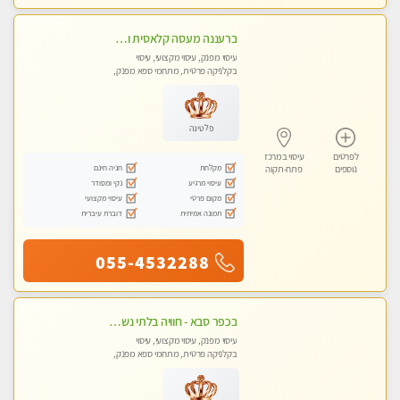
ברעננה מעסה קלאסית ומפנקת. highly recommended..new in the city
עיסוי מפנק, עיסוי מקצועי, עיסוי
בקלניקה פרטית, מתחמי ספא מפנק,
עיסוי טנטרה
פלטינה
לפרטים
עיסוי במרכז
מקלחת
חניה חינם
נוספים
פתח-תקוה
עיסוי מרגיע
נקי ומסודר
מקום פרטי
עיסוי מקצועי
תמונה אמיתית
דוברת עיברית
055-4532288
בכפר סבא - חוויה בלתי נשכחת ומפנקת במיוחד
עיסוי מפנק, עיסוי מקצועי, עיסוי
בקלניקה פרטית, מתחמי ספא מפנק,
עיסוי טנטרה