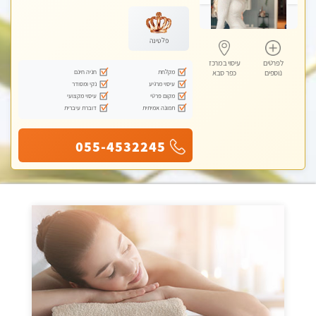
עיסוי טנטרה
פלטינה
לפרטים
עיסוי במרכז
מקלחת
חניה חינם
נוספים
כפר סבא
עיסוי מרגיע
נקי ומסודר
מקום פרטי
עיסוי מקצועי
תמונה אמיתית
דוברת עיברית
055-4532245