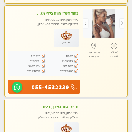
בהוד השרון חוויה בלתי נשכחת ומפנקת במיוחד
עיסוי מפנק, עיסוי מקצועי, עיסוי
בקלניקה פרטית, מתחמי ספא מפנק,
מכוני עיסוי מפנק, עיסוי טנטרה
פלטינה
לפרטים
עיסוי במרכז
מקלחת
חניה חינם
נוספים
כפר סבא
עיסוי מרגיע
נקי ומסודר
מקום פרטי
עיסוי מקצועי
תמונה אמיתית
דוברת עיברית
055-4532339
חדש באזור השרון , בישוב ניצני עוז ! נבחרת מטפלות ומטפלים -טלגרם @e_itan
עיסוי מפנק, עיסוי מקצועי, עיסוי
בקלניקה פרטית, מתחמי ספא מפנק,
מכוני עיסוי מפנק, עיסוי טנטרה