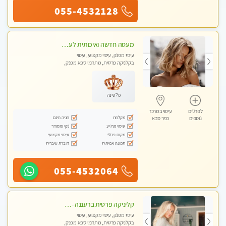
055-4532128
מעסה חדשה ואיכותית לעיסוי מרגיע ומפנק VIP-מומלץ לחלוטין! פרטי! -ללא מין !!
עיסוי מפנק, עיסוי מקצועי, עיסוי
בקלניקה פרטית, מתחמי ספא מפנק,
עיסוי טנטרה
פלטינה
לפרטים
עיסוי במרכז
מקלחת
חניה חינם
נוספים
כפר סבא
עיסוי מרגיע
נקי ומסודר
מקום פרטי
עיסוי מקצועי
תמונה אמיתית
דוברת עיברית
055-4532064
קליניקה פרטית ברעננה -מעסה איכותית לעיסוי מקצועי ומפנק לכל שרירי הגוף...
עיסוי מפנק, עיסוי מקצועי, עיסוי
בקלניקה פרטית, מתחמי ספא מפנק,