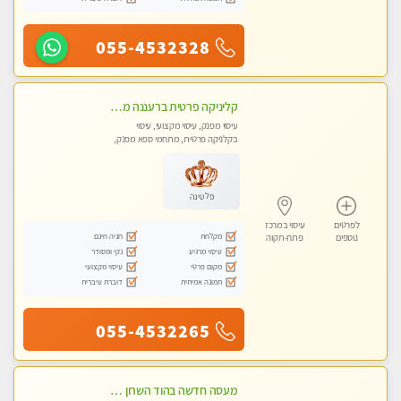
055-4532328
קליניקה פרטית ברעננה מעסה איכותית לעיסוי מקצועי ומפנק לכל שרירי הגוף...
עיסוי מפנק, עיסוי מקצועי, עיסוי
בקלניקה פרטית, מתחמי ספא מפנק,
עיסוי טנטרה
פלטינה
לפרטים
עיסוי במרכז
מקלחת
חניה חינם
נוספים
פתח-תקוה
עיסוי מרגיע
נקי ומסודר
מקום פרטי
עיסוי מקצועי
תמונה אמיתית
דוברת עיברית
055-4532265
מעסה חדשה בהוד השרון ואיכותית לעיסוי מקצועי מרגיע ומפנק VIP-מומלץ לחלוטין! פרטי! ​​​​​​ Highly recommended ללא מין !