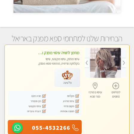
הבחירות שלנו למתחמי ספא מפנק באריאל
מוזמן לחוויה עיסוי מפנק ומקצועי ביותר בכפר -סבא בקליניקה פרטית
עיסוי מפנק, עיסוי מקצועי, עיסוי
בקלניקה פרטית, מתחמי ספא מפנק,
עיסוי טנטרה
פלטינה
לפרטים
עיסוי במרכז
מקלחת
חניה חינם
נוספים
כפר סבא
עיסוי מרגיע
נקי ומסודר
מקום פרטי
עיסוי מקצועי
תמונה אמיתית
דוברת עיברית
055-4532266