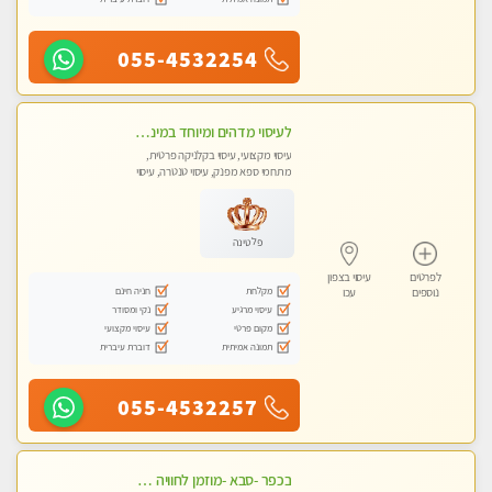
055-4532254
לעיסוי מדהים ומיוחד במינו !!מומלץ לחלוטין!!ללא מין !!
עיסוי מקצועי, עיסוי בקלניקה פרטית,
מתחמי ספא מפנק, עיסוי טנטרה, עיסוי
לנשים בלבד
פלטינה
לפרטים
עיסוי בצפון
מקלחת
חניה חינם
נוספים
עכו
עיסוי מרגיע
נקי ומסודר
מקום פרטי
עיסוי מקצועי
תמונה אמיתית
דוברת עיברית
055-4532257
בכפר -סבא -מוזמן לחוויה בלתי נשכחת!!!עיסוי מפנק ביותר מומלץ לחלוטין!!!