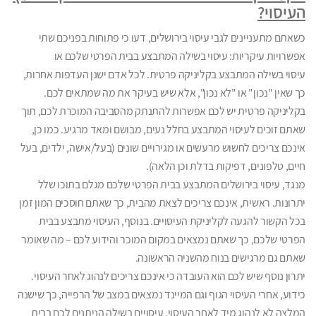
העיסוי?
כשאתם מתעניינים לגבי עיסוי בירושלים, דעו כי פתוחות בפניכם שתי
אפשרויות עיקריות: עיסוי בשילה המתבצע בבית הפרטי שלכם או
עיסוי בשילה המתבצע בקליניקה פרטית. לכל אדם ישנן העדפות אחרות,
כך שאין "נכון" או "לא נכון", אלא שיש בעיקר את מה שמתאים לכם.
בקליניקה פרטית יש לכם אפשרות להתנתק מהסביבה המוכרת לכם, תוך
שאתם זוכים לעיסוי המתבצע בחלל נעים, מבושם ומאד מרגיע. כמו כן,
אינכם צריכים לחשוש מרעשים או מגירויים שונים (בעל/אישה, ילדים, בעל
חיים, טלפונים, דפיקות בדלת וכן הלאה).
מנגד, עיסוי בירושלים המתבצע בבית הפרטי שלכם מגלם בתוכו שלל
יתרונות. ראשית, אינכם צריכים לצאת מהבית, כך שאתם חוסכים המון זמן
בכל הקשור להגעה לקליניקת העיסויים. בנוסף, העיסוי מתבצע בבית
הפרטי שלכם, כך שאתם נמצאים במקום המוכר והידוע לכם – מה שאומר
שאתם גם מרגישים בנוח מהשניה הראשונה.
יתרון נוסף שיש לכם הוא העובדה כי אינכם צריכים לנהוג לאחר העיסוי.
כידוע, אחרי העיסוי הגוף וגם המיינד נמצאים במצב של הרפייה, כך שישנה
המלצה לא לנהוג מיד לאחר העיסוי. עיסויים בשילה הניתנים לכם בבית