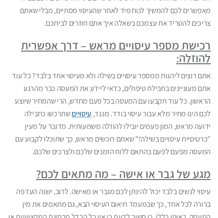
מאפשרים לכם להמשיך לנוח מיד לאחר שהעיסוי מסתיים, מבלי שאתם
צריכים להטריד את עצמכם בשאלה איך אתם חוזרים לביתכם.
רכישת מספר עיסויים מראש – דרך אפשרית
להוזלה:
אתם רוצים ליהנות ממספר עיסויים בשילה ולא מעיסוי אחד בלבד? כל עוד
אתם מעוניינים בחבילת טיפולים, כדאי ליידע את המעסה כבר מהרגע
הראשון. כל עוד תקבעו עם המעסה בכל פעם מחדש, הרי שהמחיר שיוצע
לכם הינו מחיר מלא עבור עיסוי בודד. מנגד,
עיסויים
שתרכשו כחבילה
ידועה מראש, המון פעמים יובילו להוזלה משמעותית. מדובר על מעין
"כרטיסיית עיסויים בשילה!" שאתם רוכשים מראש, כך שתוכלו לקבוע עם
המעסה מפעם לפעם בהתאם ללוח הזמנים שלכם ולצרכים שלכם.
מגע של גבר או אישה – מה מתאים לכם?
עיסוי לנשים בלבד יכול להינתן לכם מגבר או מאישה. לרוב, ישנה העדפה
ברורה לכל אחד, כך שבמעמד תיאום העיסוי הבא, גם מתאמים את מין
המעסה. באופן כללי, כן חשוב לדעת כי אין כל הבדל מבחינת המקצועיות או