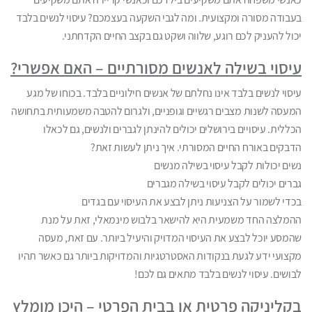
בעבודה מסורה ומקצועית. ומה לגבי השקעה בעצמכם? עיסוי לנשים בלבד
יכול להעניק לכם רוגע, שלווה ושקט גם בקצב החיים הקדחתני.
עיסוי בשילה לאנשים מסורתיים – האם אפשרי?
עיסוי לנשים בלבד אינו נחלתם של אנשים חילוניים בלבד. בכוחו של מגע
המעסה לשנות מצבים רגשיים וגופניים, ולגרום להטבה משמעותית בתחושה
הכללית. עיסויים בירושלים יכולים להינתן לגברים ולנשים, גם לכאלו
הדבקים באורח החיים המסורתי. איך ניתן לעשות זאת?
נשים יכולות לקבל עיסוי בשילה מנשים
גברים יכולים לקבל עיסוי בשילה מגברים
בכדי לשמור על הצניעות ניתן לבצע את העיסוי עם בגדים
ההמלצה החד משמעית היא להישאר בלבוש מינמאלי, זאת על מנת
שהמסע יוכל לבצע את העיסוי המדויק והיעיל ביותר. עם זאת, מעסה
מקצועי ידע לגעת בנקודות האסטרטגיות והמדויקות ביותר גם כאשר תהיו
לבושים. עיסוי לנשים בלבד מתאים גם לכם!
בקליניקה פרטית או בבית הפרטי – היכן מומלץ