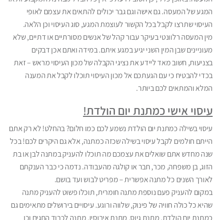
המגע של המעסה. גם אישה וגם גבר יכולים להתאים את עצמם לאופי
העיסוי שתרצו לקבל בכל הקשור לעוצמת המגע, סוג העיסוי וכן הלאה.
מין המעסה רלוונטי בעיקר עבור קהל של אנשים מסורתיים או דתיים, שלא
מעוניינים שבן המין השני יגיע במגע איתם. במידה ואתם אכן דבקים
בצניעות, חשוב מאד ליידע את נציגי הקבלה של מכון העיסוי מראש – זאת
בכדי להבטיח כי עם הגעתכם אל מכון העיסוי תוכלו לקבל את המענה
המלא והמתאים לכם ביותר.
עיסוי אישי כמתנת יום הולדת!
עיסוי בשילה כמתנת יום הולדת נשמע לכם כמו חלום? בהחלט! לא רק אתם
הייתם חולמים לקבל עיסוי בשילה שכזה כמתנה, אלא גם היקרים לכם! בכל
שנה מחדש אתם שואלים את עצמכם מה תוכלו להעניק במתנה לבן או בת
הזוג, בן משפחה, מכר, חבר או קולגה מהעבודה. נדמה כי כבר הענקתם
לאורך השנים כל מתנה אפשרית – מפריט לבוש ועד בושם.
במקום להעניק פעם נוספת מתנה חומרית, תוכלו פשוט להעניק מתנה
שהיא כל כולה חוויה של פינוק, שלווה ורוגע. עיסויים בירושלים מתאימים גם
כמתנת יום הולדת, מתנת גיוס, מתנת אירוסין, מתנה לכבוד החגים וכן