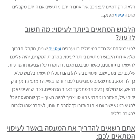
הלאה. רק דמיינו לעצמכם איך אתם הייתם מרגישים אם הייתם מקבלים
מתנה
עיסוי
מפנק...
הלבוש המתאים ביותר לעיסוי: מה חשוב
לדעת?
לפני כניסתם אל חדר הטיפולים בו נערכים
עיסויים
שונים, תקבלו תדרוך
מלא אודות הלבוש המתאים ביותר לעיסוי. במרבית המקרים, יהיה עליכם
להישאר בתחתונים, כאשר סביבכם מגבת השומרת על הצניעות והפרטיות
שלכם. עם זאת, ישנם עיסויים בשילה! בהם תוכלו להישאר בלבוש מלא.
כך לדוגמא, בעת שאתם מעוניינים לעבור עיסוי בשילה המתמקד אך ורק
בראש, או לחילופין בעיסוי המתמקד באזור הכתפיים. בכדי שהעיסוי אכן
יהיה יעיל, האזור בו מתבצע העיסוי צריך להיות חשוף – כך שהמעסה יוכל
להגיע במגע ישיר עם אותו האזור וכך להרפות אותו, לשחרר אותו ולגרום
להטבה כללית.
אתם רשאים להדריך את המעסה באשר לעיסוי
המתאים לכם: