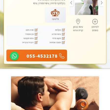
בקלניקה פרטית, עיסוי טנטרה, עיסוי
לנשים בלבד
פלטינה
לפרטים
עיסוי בצפון
מקלחת
חניה חינם
נוספים
קרית אתא
עיסוי מרגיע
נקי ומסודר
מקום פרטי
עיסוי מקצועי
תמונה אמיתית
דוברת עיברית
055-4532178