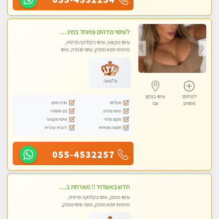
לעיסוי מדהים ומיוחד במינו !!מומלץ לחלוטין!!ללא מין !!
עיסוי מקצועי, עיסוי בקלניקה פרטית,
מתחמי ספא מפנק, עיסוי טנטרה, עיסוי
לנשים בלבד
פלטינה
לפרטים
עיסוי בצפון
מקלחת
חניה חינם
נוספים
עכו
עיסוי מרגיע
נקי ומסודר
מקום פרטי
עיסוי מקצועי
תמונה אמיתית
דוברת עיברית
055-4532257
חדש באשדוד !! מארחת בדירתי באופן פרטי ודיסקרטי מקום יפה מסודר נקי ואווירה נעימה יחס טוב בבית חםללא מין !!
עיסוי מפנק, עיסוי בקלניקה פרטית,
מתחמי ספא מפנק, מכוני עיסוי מפנק,
עיסוי טנטרה, עיסוי לנשים בלבד