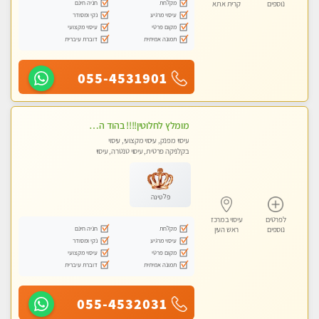
מקלחת
חניה חינם
נוספים
קרית אתא
עיסוי מרגיע
נקי ומסודר
מקום פרטי
עיסוי מקצועי
תמונה אמיתית
דוברת עיברית
055-4531901
מומלץ לחלוטין!!!! בהוד השרון מעסה מקצועית לעיסוי ברמה גבוהה VIP תתקשר .....
עיסוי מפנק, עיסוי מקצועי, עיסוי
בקלניקה פרטית, עיסוי טנטרה, עיסוי
לנשים בלבד
פלטינה
לפרטים
עיסוי במרכז
מקלחת
חניה חינם
נוספים
ראש העין
עיסוי מרגיע
נקי ומסודר
מקום פרטי
עיסוי מקצועי
תמונה אמיתית
דוברת עיברית
055-4532031