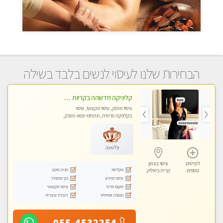
הבחירות שלנו לעיסוי לנשים בלבד בשילה
קליניקה חדשהה בקריות מעסה איכותית מפנקת ומקצועית מאוד+נשים +זוגות
עיסוי מפנק, עיסוי מקצועי, עיסוי
בקלניקה פרטית, מתחמי ספא מפנק,
מכוני עיסוי מפנק, עיסוי טנטרה, עיסוי
לנשים בלבד
פלטינה
לפרטים
עיסוי בצפון
מקלחת
חניה חינם
נוספים
קרית ביאליק
עיסוי מרגיע
נקי ומסודר
מקום פרטי
עיסוי מקצועי
תמונה אמיתית
דוברת עיברית
055-4532254