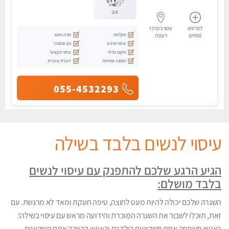
זהב
לפרטים
עיסוי במרכז
מקלחת
חניה חינם
נוספים
רעננה
עיסוי מרגיע
נקי ומסודר
מקום פרטי
עיסוי מקצועי
תמונה אמיתית
דוברת עיברית
055-4532293
עיסוי לנשים בלבד בשילה
הגיע הרגע שלכם להתפנק עם עיסוי לנשים
בלבד מושלם:
השגרה שלכם יכולה להיות מעט לחוצה, טיפה חונקת ומאד לא מרגשת. עם
זאת, תוכלו לשבור את השגרה המוכרת והידועה מראש עם עיסוי בשילה!
כאנשי משפחה אתם משקיעים בילדכם וכאנשי קריירה אתם משקיעים