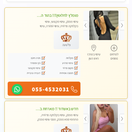
מומלץ לחלוטין!!!! בהוד השרון מעסה מקצועית לעיסוי ברמה גבוהה VIP תתקשר .....
עיסוי מפנק, עיסוי מקצועי, עיסוי
בקלניקה פרטית, עיסוי טנטרה, עיסוי
לנשים בלבד
פלטינה
לפרטים
עיסוי במרכז
מקלחת
חניה חינם
נוספים
ראש העין
עיסוי מרגיע
נקי ומסודר
מקום פרטי
עיסוי מקצועי
תמונה אמיתית
דוברת עיברית
055-4532031
חדש באשדוד !! מארחת בדירתי באופן פרטי ודיסקרטי מקום יפה מסודר נקי ואווירה נעימה יחס טוב בבית חםללא מין !!
עיסוי מפנק, עיסוי בקלניקה פרטית,
מתחמי ספא מפנק, מכוני עיסוי מפנק,
עיסוי טנטרה, עיסוי לנשים בלבד