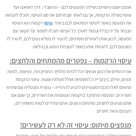
אמנם ישנם עיסויים בשילה! המוצעים לכם – מהשבדי, דרך השיאצו ועד
עיסוי בשילה הרקמות, אך גם לאחר שבחרתם את סוג העיסוי, תוכלו להנחות
את המעסה באשר לעיסוי המתאים לכם ביותר.
עיסוי
רקמות הוא העיסוי
הנבחר על ידכם לדוגמא? לאורך כל העיסוי תוכלו לשמור על הקשר עם
המעסה, לכוון אותו לאזורים מסוימים, להעיר לו כשלא נעים לכם, להאיר לו
כשנעים לכם, להנחות אותו באשר לעוצמת המגע וכן הלאה.
עיסוי הרקמות – נפטרים מהמתחים והלחצים:
אורח החיים של המון אנשים יכול להיות מלחיץ: התחייבויות, פגישות, לוחות
זמנים, שילוב בין קריירה למשפחה ושלל מטלות שונות. עיסוי הרקמות
מתאים לאלו מכם המעוניינים להגיע להרפייה – גופנית ומנטלית עם שחרור
השרירים. המעסה מתמקד ברקמות העוטפות את השרירים, כך שגם אם
אתם מגיעים לחוצים, מתוחים וכווצים, אתם עתידים לצאת משוחררים,
רעננים ומאד חיוניים.
מנפצים מיתוס: עיסוי זה לא רק לעשירים!
עיסויים בשילה! מתקשרים המון פעמים עם עולמות של פנאי, מותרות