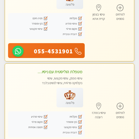
פלטינה
לפרטים
עיסוי בצפון
מקלחת
חניה חינם
נוספים
קרית אתא
עיסוי מרגיע
נקי ומסודר
מקום פרטי
עיסוי מקצועי
דוברת עיברית
055-4531901
מטפלת הוליסטית עם ניסיון מעל עשור. עיסוי הוליסטי לגוף ולנשמה עם שמנים חמים מתאים: לגברים/נשים ונשים בהריון . ומקצועית ברמה גבוהה
עיסוי מפנק, עיסוי מקצועי, עיסוי
בקלניקה פרטית, עיסוי לנשים בלבד
פלטינה
לפרטים
עיסוי במרכז
מקלחת
עיסוי מרגיע
נוספים
רעננה
נקי ומסודר
מקום פרטי
עיסוי מקצועי
תמונה אמיתית
דוברת עיברית