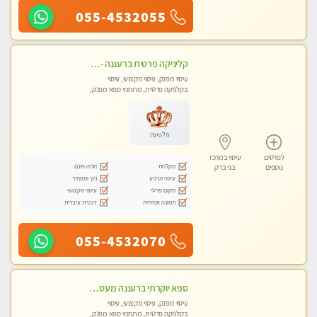
055-4532055
קליניקה פרטית ברעננה -מעסה איכותית לעיסוי מקצועי ומפנק לכל שרירי הגוף...
עיסוי מפנק, עיסוי מקצועי, עיסוי
בקלניקה פרטית, מתחמי ספא מפנק,
עיסוי טנטרה
פלטינה
לפרטים
עיסוי במרכז
מקלחת
חניה חינם
נוספים
בני ברק
עיסוי מרגיע
נקי ומסודר
מקום פרטי
עיסוי מקצועי
תמונה אמיתית
דוברת עיברית
055-4532070
ספא יוקרתי ברעננה מעסה קלאסית ומפנקת. highly recommended..new in the city
עיסוי מפנק, עיסוי מקצועי, עיסוי
בקלניקה פרטית, מתחמי ספא מפנק,