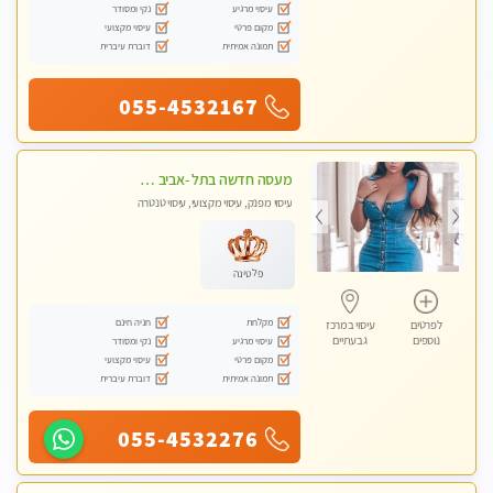
עיסוי מרגיע
נקי ומסודר
מקום פרטי
עיסוי מקצועי
תמונה אמיתית
דוברת עיברית
055-4532167
מעסה חדשה בתל -אביב מטפלת מקצוענית ידי זהב VIP-מומלץ לחלוטין! פרטי! ​​​​​​ Highly recommended-
עיסוי מפנק, עיסוי מקצועי, עיסוי טנטרה
פלטינה
מקלחת
חניה חינם
לפרטים
עיסוי במרכז
נוספים
גבעתיים
עיסוי מרגיע
נקי ומסודר
מקום פרטי
עיסוי מקצועי
תמונה אמיתית
דוברת עיברית
055-4532276