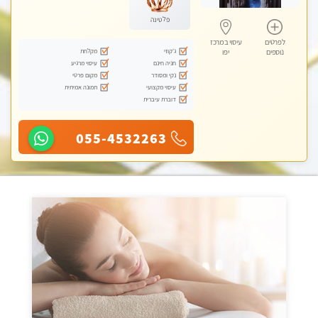
פלטינה
לפרטים
עיסוי במרכז
ג'קוזי
מקלחת
נוספים
יפו
חניה חינם
עיסוי מרגיע
נקי ומסודר
מקום פרטי
עיסוי מקצועי
תמונה אמיתית
דוברת עיברית
055-4532263