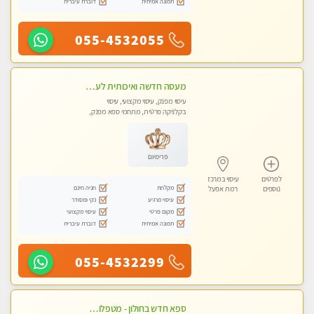
תמונה אמיתית
דוברת עיברית
055-4532055
מעסה חדשה ואיכותית לעיסוי מרגיע ומפנק VIP-מומלץ לחלוטין! פרטי! ​​​​​​ Highly recommended
עיסוי מפנק, עיסוי מקצועי, עיסוי
בקלניקה פרטית, מתחמי ספא מפנק,
עיסוי טנטרה
פרימיום
לפרטים
עיסוי במרכז
מקלחת
חניה חינם
נוספים
רמת אפעל
עיסוי מרגיע
נקי ומסודר
מקום פרטי
עיסוי מקצועי
תמונה אמיתית
דוברת עיברית
055-4532299
ספא חדש בחולון - מטפלות מקצועיות ברמה גבוהה מומלץ מאוד !!! . . highly recommended..new in the city -אין פרטים נוספים במקום -ללא מין !!