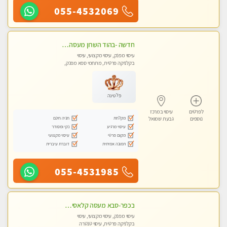
055-4532069
חדשה -בהוד השרון מעסה איכותית מפנקת ומקצועית לעיסוי חלומי .....
עיסוי מפנק, עיסוי מקצועי, עיסוי
בקלניקה פרטית, מתחמי ספא מפנק,
מכוני עיסוי מפנק, עיסוי טנטרה
פלטינה
לפרטים
עיסוי במרכז
מקלחת
חניה חינם
נוספים
גבעת שמואל
עיסוי מרגיע
נקי ומסודר
מקום פרטי
עיסוי מקצועי
תמונה אמיתית
דוברת עיברית
055-4531985
בכפר-סבא מעסה קלאסית ומפנקת. . highly recommended..new in the city
עיסוי מפנק, עיסוי מקצועי, עיסוי
בקלניקה פרטית, עיסוי טנטרה