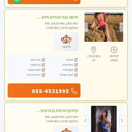
חדשה בבת ים חדש חדש .כל סוגי העיסויים במקום הכי מושלם בעיר בת ים . highly recommended..new in the city
עיסוי מפנק, עיסוי מקצועי, עיסוי
בקלניקה פרטית, עיסוי טנטרה
פלטינה
לפרטים
עיסוי במרכז
מקלחת
חניה חינם
נוספים
יפו
עיסוי מרגיע
נקי ומסודר
מקום פרטי
עיסוי מקצועי
תמונה אמיתית
דוברת עיברית
055-4531995
קליניקה פרטית בבת-ים עיסוי קסום איכותי ומרגיע מידי זהב עיסוי שבדי קלאסי ורפלקסולוגיה שרות מקצועי
עיסוי מפנק, עיסוי מקצועי, עיסוי
בקלניקה פרטית, עיסוי טנטרה