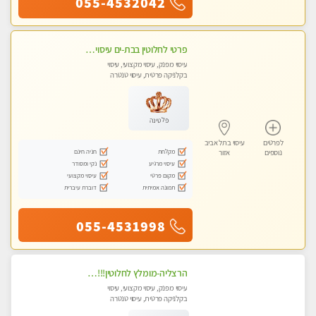
055-4532042
פרטי לחלוטין בבת-ים עיסוי מפנק מקצועי מומלץ בחום למי שרוצה להירגע- מומלץ לחלוטין! פרטי! ​​​​​​ Highly recommended
עיסוי מפנק, עיסוי מקצועי, עיסוי
בקלניקה פרטית, עיסוי טנטרה
פלטינה
לפרטים
עיסוי בתל אביב
מקלחת
חניה חינם
נוספים
אזור
עיסוי מרגיע
נקי ומסודר
מקום פרטי
עיסוי מקצועי
תמונה אמיתית
דוברת עיברית
055-4531998
הרצליה-מומלץ לחלוטין!!!! כל סוגי העיסויים מעסה מקצועית ואיכותית פרטי!! בנתניה
עיסוי מפנק, עיסוי מקצועי, עיסוי
בקלניקה פרטית, עיסוי טנטרה