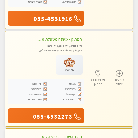
תמונה אמיתית
דוברת עיברית
055-4531916
רמת גן - מעסה מטפלת מקצוענית ידי זהב VIP! פרטי! ​​​​​​ Highly recommended
עיסוי מפנק, עיסוי מקצועי, עיסוי
בקלניקה פרטית, מתחמי ספא מפנק,
עיסוי טנטרה
פלטינה
לפרטים
עיסוי במרכז
מקלחת
חניה חינם
נוספים
רמת-גן
עיסוי מרגיע
נקי ומסודר
מקום פרטי
עיסוי מקצועי
תמונה אמיתית
דוברת עיברית
055-4532273
בהוד השרון - כל סוגי העיסויים מעסה מקצועית ואיכותית פרטי!!!