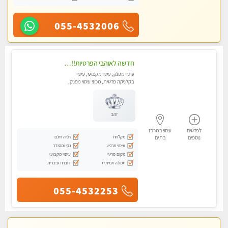
055-4532006
חדשה לאוהבי הפרטיות!!בראשון לציון! מעסה vip מפנקת בקליניקה פרטית לחלוטין!!! לבד! לרציניים בלבד! מומלץ!
עיסוי מפנק, עיסוי מקצועי, עיסוי
בקלניקה פרטית, מכוני עיסוי מפנק,
עיסוי טנטרה
זהב
לפרטים
עיסוי במרכז
מקלחת
חניה חינם
נוספים
בת ים
עיסוי מרגיע
נקי ומסודר
מקום פרטי
עיסוי מקצועי
תמונה אמיתית
דוברת עיברית
055-4532253