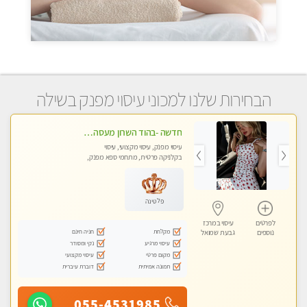
הבחירות שלנו למכוני עיסוי מפנק בשילה
חדשה -בהוד השרון מעסה איכותית מפנקת ומקצועית לעיסוי חלומי .....
עיסוי מפנק, עיסוי מקצועי, עיסוי
בקלניקה פרטית, מתחמי ספא מפנק,
מכוני עיסוי מפנק, עיסוי טנטרה
פלטינה
לפרטים
עיסוי במרכז
מקלחת
חניה חינם
נוספים
גבעת שמואל
עיסוי מרגיע
נקי ומסודר
מקום פרטי
עיסוי מקצועי
תמונה אמיתית
דוברת עיברית
055-4531985