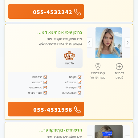
055-4532242
בחולון עיסוי איכותי מאוד מעסה מקצועית
עיסוי מפנק, עיסוי מקצועי, עיסוי
בקלניקה פרטית, מתחמי ספא מפנק,
מכוני עיסוי מפנק, עיסוי טנטרה
פלטינה
לפרטים
עיסוי במרכז
מקלחת
חניה חינם
נוספים
מקווה ישראל
עיסוי מרגיע
נקי ומסודר
מקום פרטי
עיסוי מקצועי
תמונה אמיתית
דוברת עיברית
055-4531958
חדש חדש - בקליניקה פרטית בחולון עיסוי לחידוש אנרגיות עיסוי חלומי מומלץ מאוד-ללא מין! highly recommended new in the city
עיסוי מפנק, עיסוי מקצועי, עיסוי