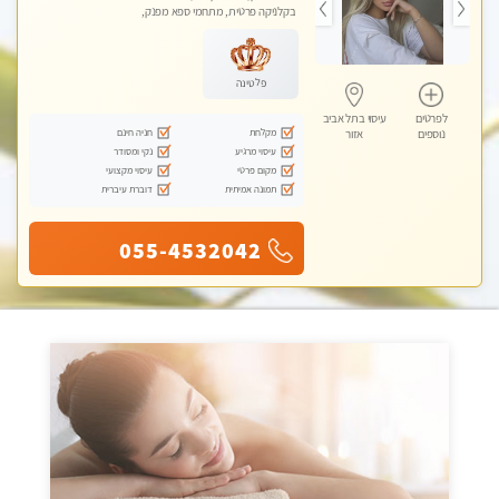
בקלניקה פרטית, מתחמי ספא מפנק,
מכוני עיסוי מפנק, עיסוי טנטרה
פלטינה
לפרטים
עיסוי בתל אביב
מקלחת
חניה חינם
נוספים
אזור
עיסוי מרגיע
נקי ומסודר
מקום פרטי
עיסוי מקצועי
תמונה אמיתית
דוברת עיברית
055-4532042