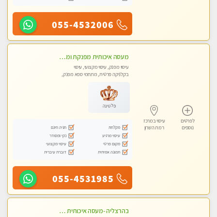
055-4532006
מעסה איכותית מפנקת ומקצועית לעיסוי חלומי ..... בהוד השרון
עיסוי מפנק, עיסוי מקצועי, עיסוי
בקלניקה פרטית, מתחמי ספא מפנק,
מכוני עיסוי מפנק, עיסוי טנטרה
פלטינה
לפרטים
עיסוי במרכז
מקלחת
חניה חינם
נוספים
רמת השרון
עיסוי מרגיע
נקי ומסודר
מקום פרטי
עיסוי מקצועי
תמונה אמיתית
דוברת עיברית
055-4531985
בהרצליה -מעסה איכותית מקצועית ומפנקת. פרטי לחלוטין !טל-053-6214433