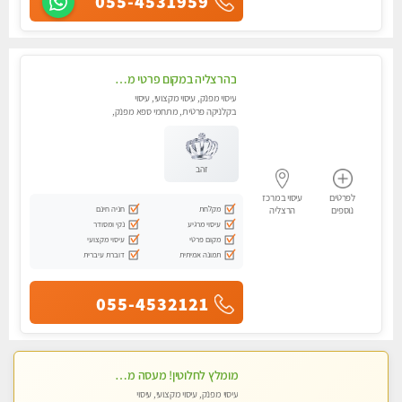
055-4531959
בהרצליה במקום פרטי מסאז' איכותי ביותר ומפנק - לרציניים בלבד,עיסוי מרגיע מאוד.
עיסוי מפנק, עיסוי מקצועי, עיסוי
בקלניקה פרטית, מתחמי ספא מפנק,
מכוני עיסוי מפנק, עיסוי טנטרה
זהב
לפרטים
עיסוי במרכז
מקלחת
חניה חינם
נוספים
הרצליה
עיסוי מרגיע
נקי ומסודר
מקום פרטי
עיסוי מקצועי
תמונה אמיתית
דוברת עיברית
055-4532121
מומלץ לחלוטין! מעסה מקצועית ואיכותית פרטי!!!
עיסוי מפנק, עיסוי מקצועי, עיסוי