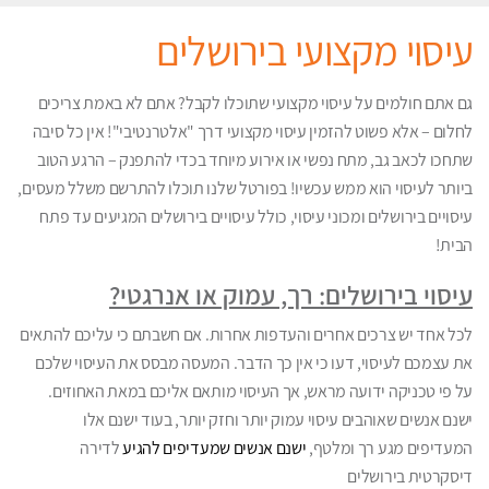
עיסוי מקצועי בירושלים
גם אתם חולמים על עיסוי מקצועי שתוכלו לקבל? אתם לא באמת צריכים
לחלום – אלא פשוט להזמין עיסוי מקצועי דרך "אלטרנטיבי"! אין כל סיבה
שתחכו לכאב גב, מתח נפשי או אירוע מיוחד בכדי להתפנק – הרגע הטוב
ביותר לעיסוי הוא ממש עכשיו! בפורטל שלנו תוכלו להתרשם משלל מעסים,
עיסויים בירושלים ומכוני עיסוי, כולל עיסויים בירושלים המגיעים עד פתח
הבית!
עיסוי בירושלים: רך, עמוק או אנרגטי?
לכל אחד יש צרכים אחרים והעדפות אחרות. אם חשבתם כי עליכם להתאים
את עצמכם לעיסוי, דעו כי אין כך הדבר. המעסה מבסס את העיסוי שלכם
על פי טכניקה ידועה מראש, אך העיסוי מותאם אליכם במאת האחוזים.
ישנם אנשים שאוהבים עיסוי עמוק יותר וחזק יותר, בעוד ישנם אלו
המעדיפים מגע רך ומלטף,
ישנם אנשים שמעדיפים להגיע
ל
דירה
דיסקרטית בירושלים