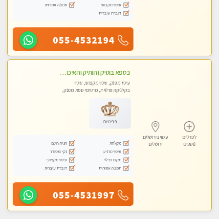
עיסוי מקצועי
תמונה אמיתית
דוברת עיברית
055-4532194
בספא בוטיק (הותיק והאיכותי בירושלים) מבחר טיפולים מפנקים עם שמנים חמים לגוף ולנפש
עיסוי מפנק, עיסוי מקצועי, עיסוי
בקלניקה פרטית, מתחמי ספא מפנק,
עיסוי טנטרה
פרימיום
לפרטים
עיסוי בירושלים
מקלחת
חניה חינם
נוספים
ירושלים
עיסוי מרגיע
נקי ומסודר
מקום פרטי
עיסוי מקצועי
תמונה אמיתית
דוברת עיברית
055-4531997