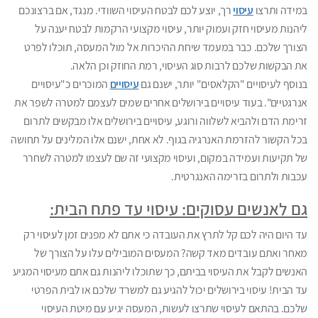
במידה ותרצו
עיסוי
רך, יוצע לכם לבטח העיסוי השוודי. מנגד, אם ברצונכם
ליהנות מעיסוי חזק ועמוק יותר, עיסוי מקצועי הרקמות לבטח יענה על
הצורך שלכם. כבר במעמד שיחת ההיכרות אל מול המעסה, תוכלו לפרט
את הבקשות שלכם לרבות סוג העיסוי, רמת החוזק וכן הלאה.
בנוסף לעיסויים "הקלאסים" יותר, ישנם גם
עיסויים
המוכרים כ"עיסויים
אנרגטיים". בעוד עיסויים בירושלים אחרים שמים לעצמם למטרה לשפר את
זרימת הדם ולהביא לשלווה ורוגע, עיסויים בירושלים אלו מבקשים לתרום
בכל הקשור להזרמת האנרגיה בגוף. לא אחת, ישנם אלו המלינים על תחושה
של תקיעות ועמידה במקום, ועיסוי מקצועי זה שם לעצמו למטרה לשחרר
עכבות ולתרום בזרימה האנגרטית.
גם לאנשים עסוקים: עיסוי עד פתח הבית:
עד היום היה לכם קל לתרץ את העובדה כי אתם לא מפנים זמן לעיסוי רק
מאחר ואתם עובדים מאד קשה? המעסים המובילים עלו על הצורך של
האנשים לקבל את העיסוי בביתם, כך שתוכלו ליהנות גם אתם מעיסוי המגיע
עד הבית! עיסוי בירושלים יכול להגיע גם למשרד שלכם או לבית הפרטי
שלכם. בהתאם לעיסוי שתרצו לעשות, המעסה יגיע עם מיטת העיסוי