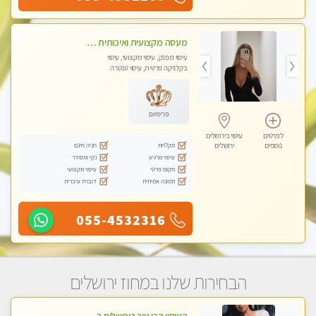
מעסה מקצועית ואיכותית לעיסוי מפנק ומקצועי VIP-מומלץ לחלוטין! פרטי! ​​​​​​ללא מין!! Highly recommended
עיסוי מפנק, עיסוי מקצועי, עיסוי
בקלניקה פרטית, עיסוי טנטרה
פרימיום
לפרטים
עיסוי בירושלים
מקלחת
חניה חינם
נוספים
ירושלים
עיסוי מרגיע
נקי ומסודר
מקום פרטי
עיסוי מקצועי
תמונה אמיתית
דוברת עיברית
055-4532316
הבחירות שלנו במחוז ירושלים