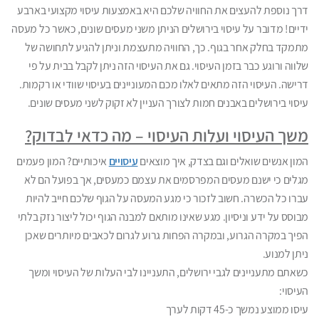
דרך נוספת להעצים את החוויה שלכם היא באמצעות עיסוי מקצועי בארבע
ידיים! מדובר על עיסוי בירושלים הניתן משני מעסים שונים, כאשר כל מעסה
מתמקד בחלק אחר בגוף. כך, החוויה מתעצמת וניתן להגיע לתחושה של
שלווה ורוגע כבר בזמן העיסוי. גם את העיסוי הזה ניתן לקבל בבית על פי
דרישה. העיסוי הזה מתאים לאלו מכם המעוניינים בעיסוי שוודי או רקמות.
עיסוי בירושלים באבנים חמות לצורך העניין לא זקוק לשני מעסים שונים.
משך העיסוי ועלות העיסוי – מה כדאי לבדוק?
המון אנשים שואלים וגם בצדק, איך מוצאים
עיסויים
איכותיים? המון פעמים
מגלים כי ישנם מעסים המפרסמים את עצמם כמעסים, אך בפועל הם לא
עברו כל הכשרה. חשוב לזכור כי מגע המעסה על הגוף שלכם חייב להיות
מבוסס על ידע וניסיון. מגע שאינו מותאם למבנה הגוף יכול ליצור נזק בלתי
הפיך במקרה הגרוע, ובמקרה הפחות גרוע לגרום לכאבים מיותרים שאכן
ניתן למנוע.
כשאתם מתעניינים לגבי ירושלים, התעניינו לבי העלות של העיסוי ומשך
העיסוי:
עיסו ממוצע נמשך כ-45 דקות לערך