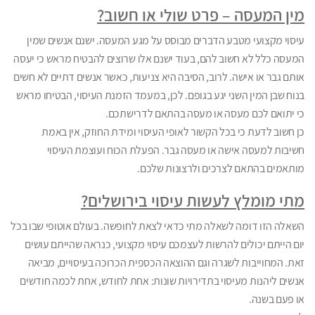
מין המעסה – פרט שולי או חשוב?
עיסוי מקצועי מטבע הדברים מבוסס על מגע המעסה. ישנם אנשים שמין
המעסה כלל לא חשוב להם, בעוד ישנם אלו שרוצים להבטיח מראש כי יעסה
אותם גבר או אישה. לרוב, הסיבה היא צניעות, כאשר אנשים דתיים לא חשים
בנוח שבן המין השני יגע בגופם. לכן, במעמד הזמנת העיסוי, הבטיחו מראש
כי יתואם לכם מעסה או מעסה בהתאם לדרישתכם.
כן חשוב לדעת כי בכל הקשור לאופי העיסוי ומידת החוזק, אין באמת
חשיבות למעסה אישה או מעסה גבר. הפעלת הכוח ועוצמת העיסוי
מותאמים בהתאם לצרכים ולרצונות שלכם.
מתי מומלץ לעשות עיסוי בירושלים?
השאלה הזו דומה לשאלה מתי כדאי לצאת לחופשה. בעולם אוטופי שבו בכל
יום הייתם יכולים להרשות לעצמכם עיסוי מקצועי, כנראה שהייתם עושים
זאת. המחוייבות לשגרה וגם ההוצאה הכספית הכרוכה בעיסויים, מביאה
אנשים ליהנות מעיסוי בתדירויות שונות: אחת לחודש, אחת לכמה חודשים
או פעם בשנה.