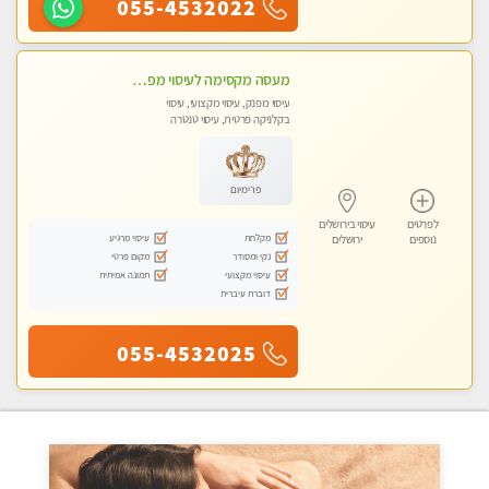
055-4532022
מעסה מקסימה לעיסוי מפנק בכל הגוף , משחרר לחצים , מרפה את השרירים , להנאה מובטחת צלצל עכשיו....גלינה ירושלים טל - 050-2228793
עיסוי מפנק, עיסוי מקצועי, עיסוי
בקלניקה פרטית, עיסוי טנטרה
פרימיום
לפרטים
עיסוי בירושלים
מקלחת
עיסוי מרגיע
נוספים
ירושלים
נקי ומסודר
מקום פרטי
עיסוי מקצועי
תמונה אמיתית
דוברת עיברית
055-4532025