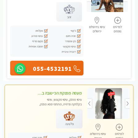
עיסוי טנטרה
זהב
לפרטים
עיסוי בירושלים
ג'קוזי
מקלחת
נוספים
ירושלים
חניה חינם
עיסוי מרגיע
נקי ומסודר
מקום פרטי
עיסוי מקצועי
תמונה אמיתית
דוברת עיברית
055-4532191
מעסה מפנקת הכי טובה בעיר במרכז העיר כל סוגי העיסויים מעסה מקצועית ואיכותית פרטי!!!מומלץ לחלוטין!!
עיסוי מפנק, עיסוי מקצועי, עיסוי
בקלניקה פרטית, מתחמי ספא מפנק,
עיסוי טנטרה
פלטינה
לפרטים
עיסוי בירושלים
מקלחת
חניה חינם