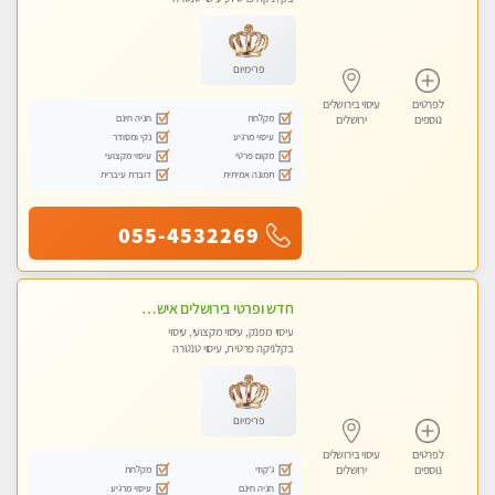
פרימיום
לפרטים
עיסוי בירושלים
מקלחת
חניה חינם
נוספים
ירושלים
עיסוי מרגיע
נקי ומסודר
מקום פרטי
עיסוי מקצועי
תמונה אמיתית
דוברת עיברית
055-4532269
חדש ופרטי בירושלים אישה יפה מקבלת בסוויטה פרטית v.i.p למגוון טיפולי מגע מפנקים המשאירים טעם של עוד !
עיסוי מפנק, עיסוי מקצועי, עיסוי
בקלניקה פרטית, עיסוי טנטרה
פרימיום
לפרטים
עיסוי בירושלים
ג'קוזי
מקלחת
נוספים
ירושלים
חניה חינם
עיסוי מרגיע