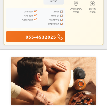
פרימיום
לפרטים
עיסוי בירושלים
מקלחת
עיסוי מרגיע
נוספים
ירושלים
נקי ומסודר
מקום פרטי
עיסוי מקצועי
תמונה אמיתית
דוברת עיברית
055-4532025