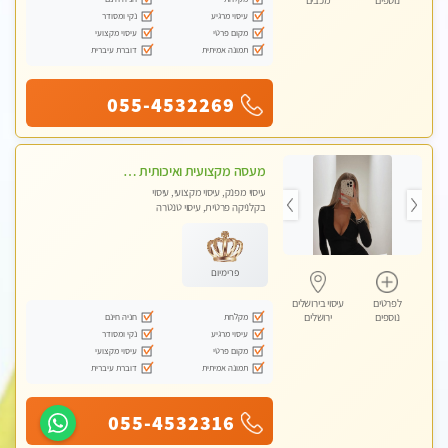
נוספים
מכבים
עיסוי מרגיע
נקי ומסודר
מקום פרטי
עיסוי מקצועי
תמונה אמיתית
דוברת עיברית
055-4532269
מעסה מקצועית ואיכותית לעיסוי מפנק ומקצועי VIP-מומלץ לחלוטין! פרטי! ​​​​​​ללא מין!! Highly recommended
עיסוי מפנק, עיסוי מקצועי, עיסוי
בקלניקה פרטית, עיסוי טנטרה
פרימיום
לפרטים
עיסוי בירושלים
מקלחת
חניה חינם
נוספים
ירושלים
עיסוי מרגיע
נקי ומסודר
מקום פרטי
עיסוי מקצועי
תמונה אמיתית
דוברת עיברית
055-4532316