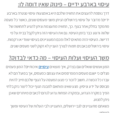
עיסוי בארבע ידיים – פינוק שאין דומה לו:
דרך נוספת להעצים את החוויה שלכם היא באמצעות עיסוי טנטרה בארבע
ידיים! מדובר על עיסוי בירושלים הניתן משני מעסים שונים, כאשר כל מעסה
מתמקד בחלק אחר בגוף. כך, החוויה מתעצמת וניתן להגיע לתחושה של
שלווה ורוגע כבר בזמן העיסוי. גם את העיסוי הזה ניתן לקבל בבית על פי
דרישה. העיסוי הזה מתאים לאלו מכם המעוניינים בעיסוי שוודי או רקמות.
עיסוי בירושלים באבנים חמות לצורך העניין לא זקוק לשני מעסים שונים.
משך העיסוי ועלות העיסוי – מה כדאי לבדוק?
המון אנשים שואלים וגם בצדק, איך מוצאים
עיסויים
איכותיים? המון פעמים
מגלים כי ישנם מעסים המפרסמים את עצמם כמעסים, אך בפועל הם לא
עברו כל הכשרה. חשוב לזכור כי מגע המעסה על הגוף שלכם חייב להיות
מבוסס על ידע וניסיון. מגע שאינו מותאם למבנה הגוף יכול ליצור נזק בלתי
הפיך במקרה הגרוע, ובמקרה הפחות גרוע לגרום לכאבים מיותרים שאכן
ניתן למנוע.
כשאתם מתעניינים לגבי ירושלים, התעניינו לבי העלות של העיסוי ומשך
העיסוי: