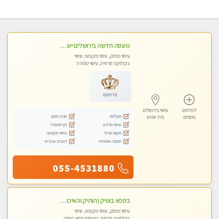
מעסה חדשה בירושלים ישראלית צעירה ואיכותית לעיסוי מרגיע ומפנק VIP-מומלץ לחלוטין! פרטי! ​​​​​​ Highly recommended
עיסוי מפנק, עיסוי מקצועי, עיסוי
בקלניקה פרטית, עיסוי טנטרה
פרימיום
לפרטים
עיסוי בירושלים
מקלחת
חניה חינם
נוספים
בית שמש
עיסוי מרגיע
נקי ומסודר
מקום פרטי
עיסוי מקצועי
תמונה אמיתית
דוברת עיברית
055-4531880
בספא בוטיק (הותיק והאיכותי בירושלים) מבחר טיפולים מפנקים עם שמנים חמים לגוף ולנפש
עיסוי מפנק, עיסוי מקצועי, עיסוי
בקלניקה פרטית, מתחמי ספא מפנק,