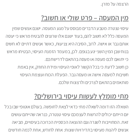
הרצפה על מזרן.
מין המעסה – פרט שולי או חשוב?
עיסוי טנטרה מטבע הדברים מבוסס על מגע המעסה. ישנם אנשים שמין
המעסה כלל לא חשוב להם, בעוד ישנם אלו שרוצים להבטיח מראש כי יעסה
אותם גבר או אישה. לרוב, הסיבה היא צניעות, כאשר אנשים דתיים לא חשים
בנוח שבן המין השני יגע בגופם. לכן, במעמד הזמנת העיסוי, הבטיחו מראש
כי יתואם לכם מעסה או מעסה בהתאם לדרישתכם.
כן חשוב לדעת כי בכל הקשור לאופי העיסוי ומידת החוזק, אין באמת
חשיבות למעסה אישה או מעסה גבר. הפעלת הכוח ועוצמת העיסוי
מותאמים בהתאם לצרכים ולרצונות שלכם.
מתי מומלץ לעשות עיסוי בירושלים?
השאלה הזו דומה לשאלה מתי כדאי לצאת לחופשה. בעולם אוטופי שבו בכל
יום הייתם יכולים להרשות לעצמכם עיסוי טנטרה, כנראה שהייתם עושים
זאת. המחוייבות לשגרה וגם ההוצאה הכספית הכרוכה בעיסויים, מביאה
אנשים ליהנות מעיסוי בתדירויות שונות: אחת לחודש, אחת לכמה חודשים