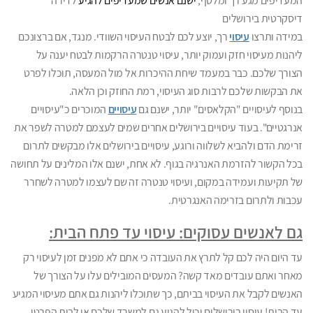
המעדיפים מגע רך ומלטף,
ישנם אנשים שמעדיפים להגיע
ל
דירה
דיסקרטית בירושלים
במידה ותרצו
עיסוי
רך, יוצע לכם לבטח העיסוי השוודי. מנגד, אם ברצונכם
ליהנות מעיסוי חזק ועמוק יותר, עיסוי טנטרה הרקמות לבטח יענה על
הצורך שלכם. כבר במעמד שיחת ההיכרות אל מול המעסה, תוכלו לפרט
את הבקשות שלכם לרבות סוג העיסוי, רמת החוזק וכן הלאה.
בנוסף לעיסויים "הקלאסים" יותר, ישנם גם
עיסויים
המוכרים כ"עיסויים
אנרגטיים". בעוד עיסויים בירושלים אחרים שמים לעצמם למטרה לשפר את
זרימת הדם ולהביא לשלווה ורוגע, עיסויים בירושלים אלו מבקשים לתרום
בכל הקשור להזרמת האנרגיה בגוף. לא אחת, ישנם אלו המלינים על תחושה
של תקיעות ועמידה במקום, ועיסוי טנטרה זה שם לעצמו למטרה לשחרר
עכבות ולתרום בזרימה האנגרטית.
גם לאנשים עסוקים: עיסוי עד פתח הבית:
עד היום היה לכם קל לתרץ את העובדה כי אתם לא מפנים זמן לעיסוי רק
מאחר ואתם עובדים מאד קשה? המעסים המובילים עלו על הצורך של
האנשים לקבל את העיסוי בביתם, כך שתוכלו ליהנות גם אתם מעיסוי המגיע
עד הבית! עיסוי בירושלים יכול להגיע גם למשרד שלכם או לבית הפרטי