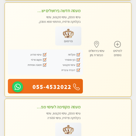
מעסה חדשה בירושלים ישראלית צעירה ואיכותית לעיסוי מרגיע ומפנק VIP-מומלץ לחלוטין! פרטי! ​​​​​​ Highly recommended
עיסוי מפנק, עיסוי מקצועי, עיסוי
בקלניקה פרטית, מתחמי ספא מפנק,
מכוני עיסוי מפנק, עיסוי טנטרה
פרימיום
לפרטים
עיסוי בירושלים
מקלחת
עיסוי מרגיע
נוספים
מבשרת ציון
נקי ומסודר
מקום פרטי
עיסוי מקצועי
תמונה אמיתית
דוברת עיברית
055-4532022
מעסה מקסימה לעיסוי מפנק בכל הגוף , משחרר לחצים , מרפה את השרירים , להנאה מובטחת צלצל עכשיו....גלינה ירושלים טל - 050-2228793
עיסוי מפנק, עיסוי מקצועי, עיסוי
בקלניקה פרטית, עיסוי טנטרה