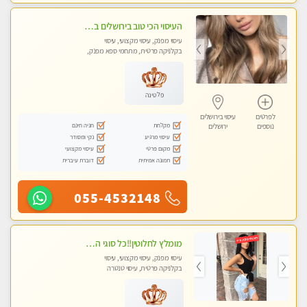
העיסוי הכי טוב בירושלים במרכז ירושלים GREEN -SPA מפנק מקצועי ומשחרר
עיסוי מפנק, עיסוי מקצועי, עיסוי
בקלניקה פרטית, מתחמי ספא מפנק,
עיסוי טנטרה
פלטינה
לפרטים
עיסוי בירושלים
מקלחת
חניה חינם
נוספים
ירושלים
עיסוי מרגיע
נקי ומסודר
מקום פרטי
עיסוי מקצועי
תמונה אמיתית
דוברת עיברית
055-4532148
מומלץ לחלוטין!!כל סוגי העיסויים מעסה מקצועית ואיכותית פרטי!!!
עיסוי מפנק, עיסוי מקצועי, עיסוי
בקלניקה פרטית, עיסוי טנטרה