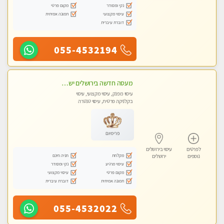
נקי ומסודר
מקום פרטי
עיסוי מקצועי
תמונה אמיתית
דוברת עיברית
055-4532194
מעסה חדשה בירושלים ישראלית צעירה ואיכותית לעיסוי מרגיע ומפנק VIP-מומלץ לחלוטין! פרטי! ​​​​​​ Highly recommended
עיסוי מפנק, עיסוי מקצועי, עיסוי
בקלניקה פרטית, עיסוי טנטרה
פרימיום
לפרטים
עיסוי בירושלים
מקלחת
חניה חינם
נוספים
ירושלים
עיסוי מרגיע
נקי ומסודר
מקום פרטי
עיסוי מקצועי
תמונה אמיתית
דוברת עיברית
055-4532022