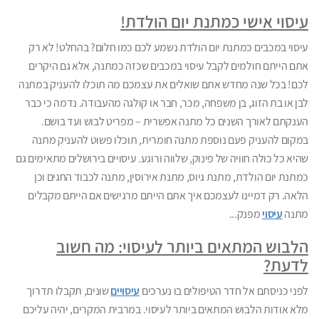
עיסוי אישי כמתנת יום הולדת!
עיסוי במכבים כמתנת יום הולדת נשמע לכם כמו חלום? בהחלט! לא רק
אתם הייתם חולמים לקבל עיסוי במכבים שכזה כמתנה, אלא גם היקרים
לכם! בכל שנה מחדש אתם שואלים את עצמכם מה תוכלו להעניק במתנה
לבן או בת הזוג, בן משפחה, מכר, חבר או קולגה מהעבודה. נדמה כי כבר
הענקתם לאורך השנים כל מתנה אפשרית – מפריט לבוש ועד בושם.
במקום להעניק פעם נוספת מתנה חומרית, תוכלו פשוט להעניק מתנה
שהיא כל כולה חוויה של פינוק, שלווה ורוגע. עיסויים בירושלים מתאימים גם
כמתנת יום הולדת, מתנת גיוס, מתנת אירוסין, מתנה לכבוד החגים וכן
הלאה. רק דמיינו לעצמכם איך אתם הייתם מרגישים אם הייתם מקבלים
מתנה
עיסוי
מפנק...
הלבוש המתאים ביותר לעיסוי: מה חשוב
לדעת?
לפני כניסתם אל חדר הטיפולים בו נערכים
עיסויים
שונים, תקבלו תדרוך
מלא אודות הלבוש המתאים ביותר לעיסוי. במרבית המקרים, יהיה עליכם