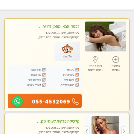
בכפר -סבא -מוזמן לחוויה בלתי נשכחת!!!עיסוי מפנק ביותר מומלץ לחלוטין!!!
עיסוי מפנק, עיסוי מקצועי, עיסוי
בקלניקה פרטית, מתחמי ספא מפנק,
עיסוי טנטרה, עיסוי מגבר לגבר, עיסוי
לנשים בלבד
פלטינה
לפרטים
עיסוי במרכז
מקלחת
חניה חינם
נוספים
גבעת שמואל
עיסוי מרגיע
נקי ומסודר
מקום פרטי
עיסוי מקצועי
תמונה אמיתית
דוברת עיברית
055-4532069
קליניקה פרטית לעיסוי מקצועי ואלטרנטיבי ברמה גבוהה VIP תתקשר ..... highly recommended..new in the city
עיסוי מפנק, עיסוי מקצועי, עיסוי
בקלניקה פרטית, מתחמי ספא מפנק,