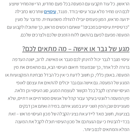
הראשון. כל עוד תקבעו עם המעסה בכל פעם מחדש, הרי שהמחיר שיוצע
לכם הינו מחיר מלא עבור עיסוי בודד. מנגד,
עיסויים
שתרכשו כחבילה
ידועה מראש, המון פעמים יובילו להוזלה משמעותית. מדובר על מעין
"כרטיסיית עיסויים במכבים!" שאתם רוכשים מראש, כך שתוכלו לקבוע עם
המעסה מפעם לפעם בהתאם ללוח הזמנים שלכם ולצרכים שלכם.
מגע של גבר או אישה – מה מתאים לכם?
עיסוי מגבר לגבר יכול להינתן לכם מגבר או מאישה. לרוב, ישנה העדפה
ברורה לכל אחד, כך שבמעמד תיאום העיסוי הבא, גם מתאמים את מין
המעסה. באופן כללי, כן חשוב לדעת כי אין כל הבדל מבחינת המקצועיות או
המגע של המעסה. גם אישה וגם גבר יכולים להתאים את עצמם לאופי
העיסוי שתרצו לקבל בכל הקשור לעוצמת המגע, סוג העיסוי וכן הלאה.
מין המעסה רלוונטי בעיקר עבור קהל של אנשים מסורתיים או דתיים, שלא
מעוניינים שבן המין השני יגיע במגע איתם. במידה ואתם אכן דבקים
בצניעות, חשוב מאד ליידע את נציגי הקבלה של מכון העיסוי מראש – זאת
בכדי להבטיח כי עם הגעתכם אל מכון העיסוי תוכלו לקבל את המענה
המלא והמתאים לכם ביותר.