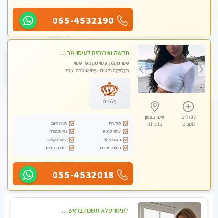
055-4532190
חדשה ואיכותית לעיסוי מרגיע ומפנק VIP-מומלץ לחלוטין! פרטי! ​​​​​​ Highly recommended
עיסוי מפנק, עיסוי מקצועי, עיסוי
בקלניקה פרטית, עיסוי טנטרה, עיסוי
מגבר לגבר
פלטינה
לפרטים
עיסוי בצפון
מקלחת
חניה חינם
נוספים
בנימינה
עיסוי מרגיע
נקי ומסודר
מקום פרטי
עיסוי מקצועי
תמונה אמיתית
דוברת עיברית
055-4532018
לעיסוי שלא תשכח בראשון לציון