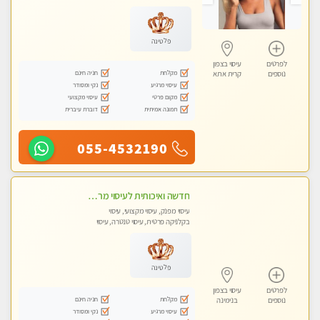
מכוני עיסוי מפנק, עיסוי עד הבית, עיסוי
טנטרה, עיסוי מגבר לגבר, עיסוי מגבר
לאישה
פלטינה
לפרטים
עיסוי בצפון
מקלחת
חניה חינם
נוספים
קרית אתא
עיסוי מרגיע
נקי ומסודר
מקום פרטי
עיסוי מקצועי
תמונה אמיתית
דוברת עיברית
055-4532190
חדשה ואיכותית לעיסוי מרגיע ומפנק VIP-מומלץ לחלוטין! פרטי! ​​​​​​ Highly recommended
עיסוי מפנק, עיסוי מקצועי, עיסוי
בקלניקה פרטית, עיסוי טנטרה, עיסוי
מגבר לגבר
פלטינה
לפרטים
עיסוי בצפון
מקלחת
חניה חינם
נוספים
בנימינה
עיסוי מרגיע
נקי ומסודר