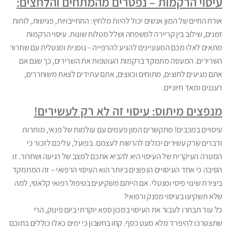
עיסוי הרקמות – נפטרים מהמתחים והלחצים:
אורח החיים של המון אנשים יכול להיות מלחיץ: התחייבויות, פגישות, לוחות
זמנים, שילוב בין קריירה למשפחה ושלל מטלות שונות. עיסוי הרקמות
מתאים לאלו מכם המעוניינים להגיע להרפייה – גופנית ומנטלית עם שחרור
השרירים. המעסה מתמקד ברקמות העוטפות את השרירים, כך שגם אם
אתם מגיעים לחוצים, מתוחים וכווצים, אתם עתידים לצאת משוחררים,
רעננים ומאד חיוניים.
מנפצים מיתוס: עיסוי זה לא רק לעשירים!
עיסויים במכבים! מתקשרים המון פעמים עם עולמות של פנאי, מותרות
ודברים שרק עשירים יכולים להרשות לעצמם. בפועל, עליכם לזכור כי
המטרה העיקרית של העיסוי היא להביא אתכם למצב של רגיעה ושחרור. זו
הסיבה כי אחד העיסויים הנפוצים ביותר הוא העיסוי הרפואי – זה המתמקד
ביצירת שינוי פיסי ומנטלי. אם הייתם משקיעים בטיפול רפואי קלאסי, למה
שלא תשקיעו בעיסוי מפנק ורפואי?
כל עוד תבחרו לעבור את העיסוי במכון ספא יוקרתי ביום פינוק, הרי
שתצטרכו להיפרד מלא מעט כסף. קחו בחשבון כי ימים כאלו כוללים בתוכם