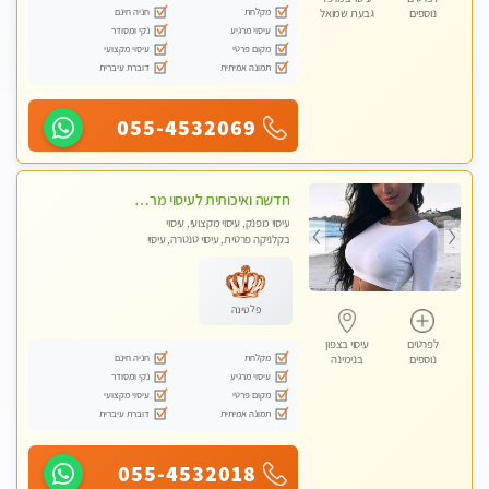
מקלחת
חניה חינם
נוספים
גבעת שמואל
עיסוי מרגיע
נקי ומסודר
מקום פרטי
עיסוי מקצועי
תמונה אמיתית
דוברת עיברית
055-4532069
חדשה ואיכותית לעיסוי מרגיע ומפנק VIP-מומלץ לחלוטין! פרטי! ​​​​​​ Highly recommended
עיסוי מפנק, עיסוי מקצועי, עיסוי
בקלניקה פרטית, עיסוי טנטרה, עיסוי
מגבר לגבר
פלטינה
לפרטים
עיסוי בצפון
מקלחת
חניה חינם
נוספים
בנימינה
עיסוי מרגיע
נקי ומסודר
מקום פרטי
עיסוי מקצועי
תמונה אמיתית
דוברת עיברית
055-4532018