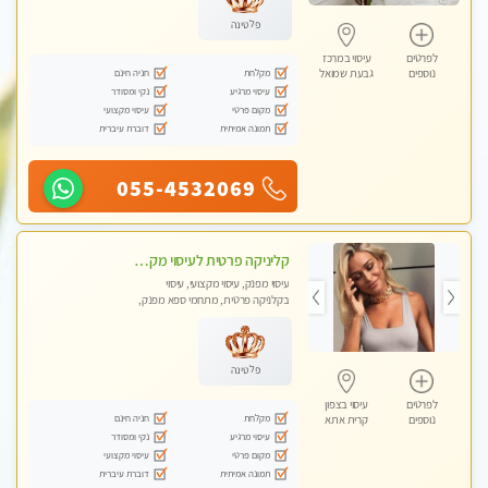
פלטינה
לפרטים
עיסוי במרכז
מקלחת
חניה חינם
נוספים
גבעת שמואל
עיסוי מרגיע
נקי ומסודר
מקום פרטי
עיסוי מקצועי
תמונה אמיתית
דוברת עיברית
055-4532069
קליניקה פרטית לעיסוי מקצועי ואלטרנטיבי ברמה גבוהה VIP תתקשר ..... highly recommended..new in the city
עיסוי מפנק, עיסוי מקצועי, עיסוי
בקלניקה פרטית, מתחמי ספא מפנק,
מכוני עיסוי מפנק, עיסוי עד הבית, עיסוי
טנטרה, עיסוי מגבר לגבר, עיסוי מגבר
לאישה
פלטינה
לפרטים
עיסוי בצפון
מקלחת
חניה חינם
נוספים
קרית אתא
עיסוי מרגיע
נקי ומסודר
מקום פרטי
עיסוי מקצועי
תמונה אמיתית
דוברת עיברית