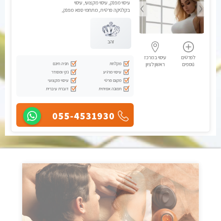
עיסוי מפנק, עיסוי מקצועי, עיסוי
בקלניקה פרטית, מתחמי ספא מפנק,
עיסוי טנטרה, עיסוי מגבר לגבר
זהב
לפרטים
עיסוי במרכז
מקלחת
חניה חינם
נוספים
ראשון לציון
עיסוי מרגיע
נקי ומסודר
מקום פרטי
עיסוי מקצועי
תמונה אמיתית
דוברת עיברית
055-4531930