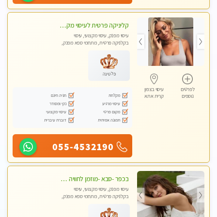
קליניקה פרטית לעיסוי מקצועי ואלטרנטיבי ברמה גבוהה VIP תתקשר ..... highly recommended..new in the city
עיסוי מפנק, עיסוי מקצועי, עיסוי
בקלניקה פרטית, מתחמי ספא מפנק,
מכוני עיסוי מפנק, עיסוי עד הבית, עיסוי
טנטרה, עיסוי מגבר לגבר, עיסוי מגבר
לאישה
פלטינה
לפרטים
עיסוי בצפון
מקלחת
חניה חינם
נוספים
קרית אתא
עיסוי מרגיע
נקי ומסודר
מקום פרטי
עיסוי מקצועי
תמונה אמיתית
דוברת עיברית
055-4532190
בכפר -סבא -מוזמן לחוויה בלתי נשכחת!!!עיסוי מפנק ביותר מומלץ לחלוטין!!!
עיסוי מפנק, עיסוי מקצועי, עיסוי
בקלניקה פרטית, מתחמי ספא מפנק,
עיסוי טנטרה, עיסוי מגבר לגבר, עיסוי
לנשים בלבד