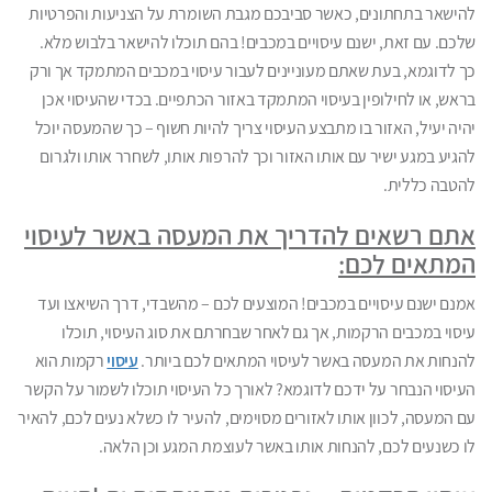
להישאר בתחתונים, כאשר סביבכם מגבת השומרת על הצניעות והפרטיות
שלכם. עם זאת, ישנם עיסויים במכבים! בהם תוכלו להישאר בלבוש מלא.
כך לדוגמא, בעת שאתם מעוניינים לעבור עיסוי במכבים המתמקד אך ורק
בראש, או לחילופין בעיסוי המתמקד באזור הכתפיים. בכדי שהעיסוי אכן
יהיה יעיל, האזור בו מתבצע העיסוי צריך להיות חשוף – כך שהמעסה יוכל
להגיע במגע ישיר עם אותו האזור וכך להרפות אותו, לשחרר אותו ולגרום
להטבה כללית.
אתם רשאים להדריך את המעסה באשר לעיסוי
המתאים לכם:
אמנם ישנם עיסויים במכבים! המוצעים לכם – מהשבדי, דרך השיאצו ועד
עיסוי במכבים הרקמות, אך גם לאחר שבחרתם את סוג העיסוי, תוכלו
להנחות את המעסה באשר לעיסוי המתאים לכם ביותר.
עיסוי
רקמות הוא
העיסוי הנבחר על ידכם לדוגמא? לאורך כל העיסוי תוכלו לשמור על הקשר
עם המעסה, לכוון אותו לאזורים מסוימים, להעיר לו כשלא נעים לכם, להאיר
לו כשנעים לכם, להנחות אותו באשר לעוצמת המגע וכן הלאה.