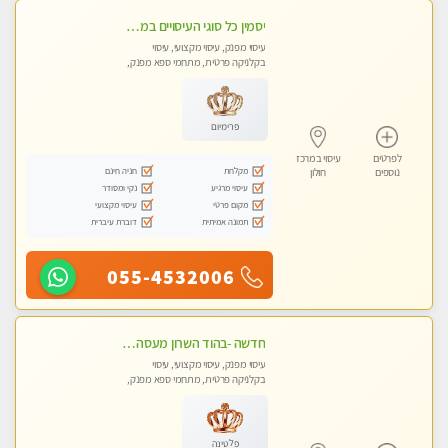
יסמין כל סוגי העיסויים במקום הכי מושלם בעיר בת ים . highly recommended..new in the city
עיסוי מפנק, עיסוי מקצועי, עיסוי
בקלניקה פרטית, מתחמי ספא מפנק,
מכוני עיסוי מפנק, עיסוי טנטרה
פרימיום
לפרטים
עיסוי במרכז
מקלחת
חניה חינם
נוספים
חולון
עיסוי מרגיע
נקי ומסודר
מקום פרטי
עיסוי מקצועי
תמונה אמיתית
דוברת עיברית
055-4532006
חדשה -בהוד השרון מעסה איכותית מפנקת ומקצועית לעיסוי חלומי .....
עיסוי מפנק, עיסוי מקצועי, עיסוי
בקלניקה פרטית, מתחמי ספא מפנק,
מכוני עיסוי מפנק, עיסוי טנטרה
פלטינה