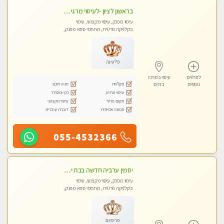
בראשון לציון -לעיסוי מרגיע ומפנק VIP-מומלץ לחלוטין! פרטי! ​​​​​​ Highly recommended
עיסוי מפנק, עיסוי מקצועי, עיסוי
בקלניקה פרטית, מתחמי ספא מפנק,
מכוני עיסוי מפנק, עיסוי טנטרה
פלטינה
לפרטים
עיסוי במרכז
מקלחת
חניה חינם
נוספים
בת ים
עיסוי מרגיע
נקי ומסודר
מקום פרטי
עיסוי מקצועי
תמונה אמיתית
דוברת עיברית
055-4532366
יסמין ערביה חדשה בבת ים חדש חדש .כל סוגי העיסויים במקום הכי מושלם בעיר בת ים . highly recommended..new in the city
עיסוי מפנק, עיסוי מקצועי, עיסוי
בקלניקה פרטית, מתחמי ספא מפנק,
מכוני עיסוי מפנק, עיסוי עד הבית, עיסוי
טנטרה
פרימיום