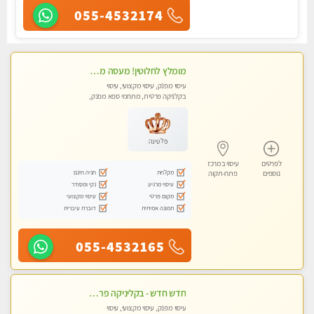
055-4532174
מומלץ לחלוטין! מעסה מקצועית ואיכותית פרטי!!!
עיסוי מפנק, עיסוי מקצועי, עיסוי
בקלניקה פרטית, מתחמי ספא מפנק,
מכוני עיסוי מפנק, עיסוי טנטרה
פלטינה
לפרטים
עיסוי במרכז
מקלחת
חניה חינם
נוספים
פתח-תקוה
עיסוי מרגיע
נקי ומסודר
מקום פרטי
עיסוי מקצועי
תמונה אמיתית
דוברת עיברית
055-4532165
חדש חדש - בקליניקה פרטית בחולון עיסוי לחידוש אנרגיות עיסוי חלומי מומלץ מאוד-ללא מין! highly recommended new in the city
עיסוי מפנק, עיסוי מקצועי, עיסוי