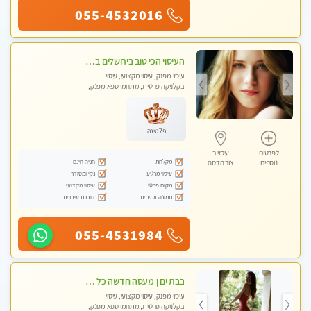
055-4532016
העיסוי הכי טוב בירושלים במרכז ירושלים GREEN -SPA מפנק מקצועי ומשחרר
עיסוי מפנק, עיסוי מקצועי, עיסוי
בקלניקה פרטית, מתחמי ספא מפנק,
מכוני עיסוי מפנק, עיסוי טנטרה
פלטינה
לפרטים
עיסוי ב
מקלחת
חניה חינם
נוספים
צור הדסה
עיסוי מרגיע
נקי ומסודר
מקום פרטי
עיסוי מקצועי
תמונה אמיתית
דוברת עיברית
055-4531984
בבת ים ן מעסה חדשה כל סוגי העיסויים מעסה מקצועית ואיכותית פרטי!!!
עיסוי מפנק, עיסוי מקצועי, עיסוי
בקלניקה פרטית, מתחמי ספא מפנק,