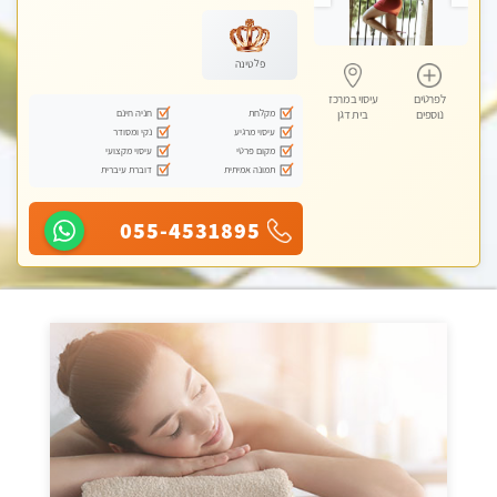
מכוני עיסוי מפנק
פלטינה
לפרטים
עיסוי במרכז
מקלחת
חניה חינם
נוספים
בית דגן
עיסוי מרגיע
נקי ומסודר
מקום פרטי
עיסוי מקצועי
תמונה אמיתית
דוברת עיברית
055-4531895