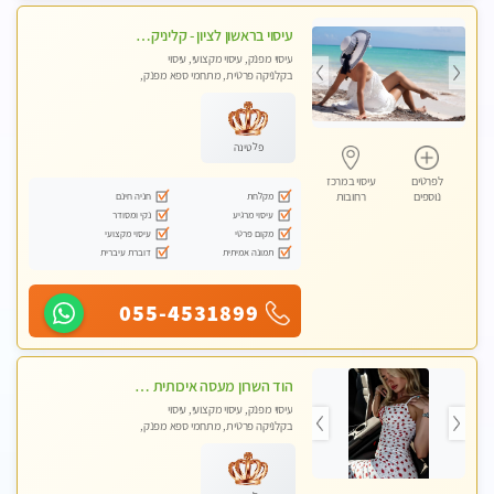
עיסוי בראשון לציון - קליניקה פרטית עיסוי קסום איכותי ומרגיע מידי זהב עיסוי שבדי קלאסי ורפלקסולוגיה שרות מקצועי טל- 052-4818650
עיסוי מפנק, עיסוי מקצועי, עיסוי
בקלניקה פרטית, מתחמי ספא מפנק,
מכוני עיסוי מפנק
פלטינה
לפרטים
עיסוי במרכז
מקלחת
חניה חינם
נוספים
רחובות
עיסוי מרגיע
נקי ומסודר
מקום פרטי
עיסוי מקצועי
תמונה אמיתית
דוברת עיברית
055-4531899
הוד השרון מעסה איכותית מפנקת ומקצועית לעיסוי חלומי .....
עיסוי מפנק, עיסוי מקצועי, עיסוי
בקלניקה פרטית, מתחמי ספא מפנק,
מכוני עיסוי מפנק, עיסוי טנטרה