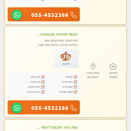
055-4532366
מעסה איכותית מקצועית ומפנקת מאוד- ללא מין !!!
עיסוי מפנק, עיסוי מקצועי, עיסוי
בקלניקה פרטית, מתחמי ספא מפנק,
מכוני עיסוי מפנק
פלטינה
לפרטים
עיסוי במרכז
מקלחת
חניה חינם
נוספים
ראשון לציון
עיסוי מרגיע
נקי ומסודר
מקום פרטי
עיסוי מקצועי
תמונה אמיתית
דוברת עיברית
055-4532286
צוות צעיר ומקצועי לעיסוי VIP בקליניקה מפוארת באווירה חמה ונעימה מומלץ ביותר! חוויה מפנקת מאוד ... ללא מין !!