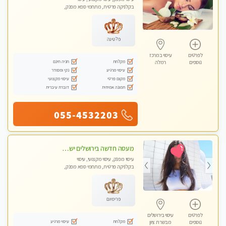
בקלניקה פרטית, מתחמי ספא מפנק,
מכוני עיסוי מפנק, עיסוי טנטרה
פלטינה
לפרטים
עיסוי במרכז
מקלחת
חניה חינם
נוספים
רמלה
עיסוי מרגיע
נקי ומסודר
מקום פרטי
עיסוי מקצועי
תמונה אמיתית
דוברת עיברית
055-4532203
מעסה חדשה בירושלים ישראלית צעירה ואיכותית לעיסוי מרגיע ומפנק VIP-מומלץ לחלוטין! פרטי! ​​​​​​ Highly recommended
עיסוי מפנק, עיסוי מקצועי, עיסוי
בקלניקה פרטית, מתחמי ספא מפנק,
מכוני עיסוי מפנק, עיסוי טנטרה
פרימיום
לפרטים
עיסוי בירושלים
מקלחת
עיסוי מרגיע
נוספים
מבשרת ציון