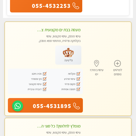
055-4532253
מעסה בבת ים מקצועית צעירה ואיכותית פרטי!!!-מומלץ לחלוטין!!! VIP פרטי! ​​​​​​ Highly recommended
עיסוי מפנק, עיסוי מקצועי, עיסוי
בקלניקה פרטית, מתחמי ספא מפנק,
מכוני עיסוי מפנק
פלטינה
לפרטים
עיסוי במרכז
מקלחת
חניה חינם
נוספים
יפו
עיסוי מרגיע
נקי ומסודר
מקום פרטי
עיסוי מקצועי
תמונה אמיתית
דוברת עיברית
055-4531895
מומלץ לחלוטין!! כל סוגי העיסויים מעסה מקצועית ואיכותית פרטי!!!
עיסוי מפנק, עיסוי מקצועי, עיסוי