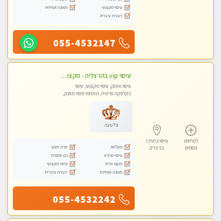
עיסוי מקצועי
תמונה אמיתית
דוברת עיברית
055-4532147
עיסוי vip בהרצליה - מקצועי ומפנק ומיוחד
עיסוי מפנק, עיסוי מקצועי, עיסוי
בקלניקה פרטית, מתחמי ספא מפנק,
מכוני עיסוי מפנק, עיסוי טנטרה
פלטינה
לפרטים
עיסוי במרכז
מקלחת
חניה חינם
נוספים
בני ברק
עיסוי מרגיע
נקי ומסודר
מקום פרטי
עיסוי מקצועי
תמונה אמיתית
דוברת עיברית
055-4532242