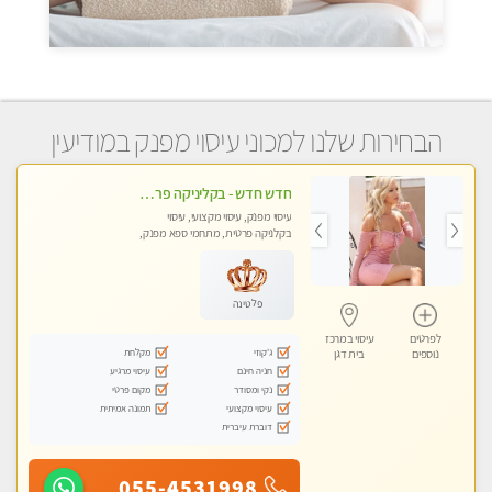
הבחירות שלנו למכוני עיסוי מפנק במודיעין
חדש חדש - בקליניקה פרטית בבת ים עיסוי לחידוש אנרגיות עיסוי מקצועי מומלץ מאוד ללא מין !!
עיסוי מפנק, עיסוי מקצועי, עיסוי
בקלניקה פרטית, מתחמי ספא מפנק,
מכוני עיסוי מפנק, עיסוי טנטרה
פלטינה
לפרטים
עיסוי במרכז
ג'קוזי
מקלחת
נוספים
בית דגן
חניה חינם
עיסוי מרגיע
נקי ומסודר
מקום פרטי
עיסוי מקצועי
תמונה אמיתית
דוברת עיברית
055-4531998