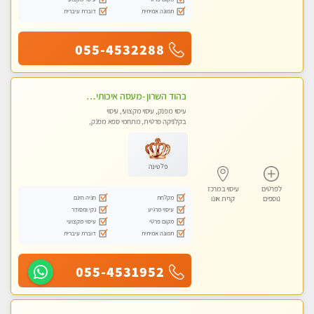
תמונה אמיתית
דוברת עיברית
055-4532288
בהוד השרון -מעסה איכותית למאסז מקצועי ומפנק לכל שרירי הגוף
עיסוי מפנק, עיסוי מקצועי, עיסוי
בקלניקה פרטית, מתחמי ספא מפנק,
מכוני עיסוי מפנק, עיסוי טנטרה
פלטינה
לפרטים
עיסוי במרכז
מקלחת
חניה חינם
נוספים
קרית אונו
עיסוי מרגיע
נקי ומסודר
מקום פרטי
עיסוי מקצועי
תמונה אמיתית
דוברת עיברית
055-4531952