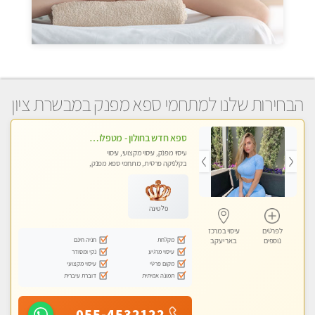
הבחירות שלנו למתחמי ספא מפנק במבשרת ציון
ספא חדש בחולון - מטפלות מקצועיות ברמה גבוהה מומלץ מאוד !!! . . highly recommended..new in the city -אין פרטים נוספים במקום -ללא מין !!ממתינה לך שתגיע
עיסוי מפנק, עיסוי מקצועי, עיסוי
בקלניקה פרטית, מתחמי ספא מפנק,
עיסוי טנטרה
פלטינה
לפרטים
עיסוי במרכז
מקלחת
חניה חינם
נוספים
באר יעקב
עיסוי מרגיע
נקי ומסודר
מקום פרטי
עיסוי מקצועי
תמונה אמיתית
דוברת עיברית
055-4532122