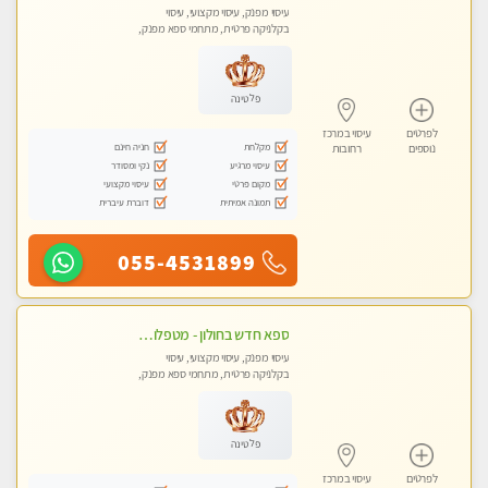
עיסוי מפנק, עיסוי מקצועי, עיסוי
בקלניקה פרטית, מתחמי ספא מפנק,
מכוני עיסוי מפנק
פלטינה
לפרטים
עיסוי במרכז
מקלחת
חניה חינם
נוספים
רחובות
עיסוי מרגיע
נקי ומסודר
מקום פרטי
עיסוי מקצועי
תמונה אמיתית
דוברת עיברית
055-4531899
ספא חדש בחולון - מטפלות מקצועיות ברמה גבוהה מומלץ מאוד !!! . . highly recommended..new in the city -אין פרטים נוספים במקום -ללא מין !!
עיסוי מפנק, עיסוי מקצועי, עיסוי
בקלניקה פרטית, מתחמי ספא מפנק,
עיסוי טנטרה
פלטינה
לפרטים
עיסוי במרכז