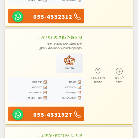
055-4532312
בראשון -לציון מעסה מדהימה ביותר בתל אביב ומומלץ לחלוטין! פרטי! ​​​​​​ Highly recommended
עיסוי מפנק, עיסוי מקצועי, עיסוי
בקלניקה פרטית, מתחמי ספא מפנק,
עיסוי טנטרה
פלטינה
לפרטים
עיסוי במרכז
מקלחת
חניה חינם
נוספים
רחובות
עיסוי מרגיע
נקי ומסודר
מקום פרטי
עיסוי מקצועי
תמונה אמיתית
דוברת עיברית
055-4531927
עיסוי בראשון לציון - קליניקה פרטית עיסוי קסום איכותי ומרגיע מידי זהב עיסוי שבדי קלאסי ורפלקסולוגיה שרות מקצועי טל- 052-4818650