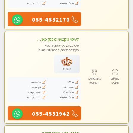
תמונה אמיתית
דוברת עיברית
055-4532176
לעיסוי מקצועי ומפנק מאוד. לחוויה מרגיעה ומפנקת .מומלץ מאוד !!! בכפר -סבא
עיסוי מפנק, עיסוי מקצועי, עיסוי
בקלניקה פרטית, מתחמי ספא מפנק,
עיסוי טנטרה
פלטינה
לפרטים
עיסוי במרכז
מקלחת
חניה חינם
נוספים
ראש העין
עיסוי מרגיע
נקי ומסודר
מקום פרטי
עיסוי מקצועי
תמונה אמיתית
דוברת עיברית
055-4531942