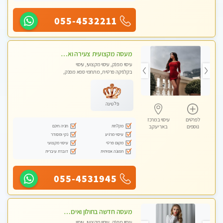
055-4532211
מעסה מקצועית צעירה ואיכותית פרטי!!!בראשון- לציון
עיסוי מפנק, עיסוי מקצועי, עיסוי
בקלניקה פרטית, מתחמי ספא מפנק,
עיסוי טנטרה
פלטינה
לפרטים
עיסוי במרכז
מקלחת
חניה חינם
נוספים
באר יעקב
עיסוי מרגיע
נקי ומסודר
מקום פרטי
עיסוי מקצועי
תמונה אמיתית
דוברת עיברית
055-4531945
מעסה חדשה בחולון ואיכותית לעיסוי מרגיע ומפנק VIP-מומלץ לחלוטין! פרטי! ​​​​​​
עיסוי מפנק, עיסוי מקצועי, עיסוי