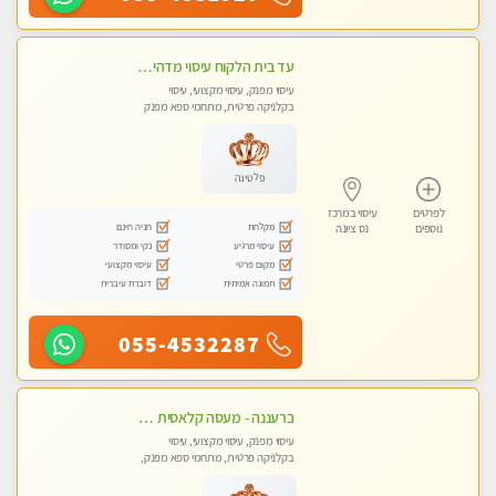
עד בית הלקוח עיסוי מדהים מפנק מקצועי ומרגיע !!
עיסוי מפנק, עיסוי מקצועי, עיסוי
בקלניקה פרטית, מתחמי ספא מפנק
פלטינה
לפרטים
עיסוי במרכז
מקלחת
חניה חינם
נוספים
נס ציונה
עיסוי מרגיע
נקי ומסודר
מקום פרטי
עיסוי מקצועי
תמונה אמיתית
דוברת עיברית
055-4532287
ברעננה - מעסה קלאסית מפנקת ומקצועית. highly recommended..new in the city
עיסוי מפנק, עיסוי מקצועי, עיסוי
בקלניקה פרטית, מתחמי ספא מפנק,
עיסוי טנטרה