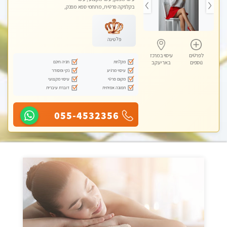
בקלניקה פרטית, מתחמי ספא מפנק,
עיסוי טנטרה
פלטינה
לפרטים
עיסוי במרכז
מקלחת
חניה חינם
נוספים
באר יעקב
עיסוי מרגיע
נקי ומסודר
מקום פרטי
עיסוי מקצועי
תמונה אמיתית
דוברת עיברית
055-4532356