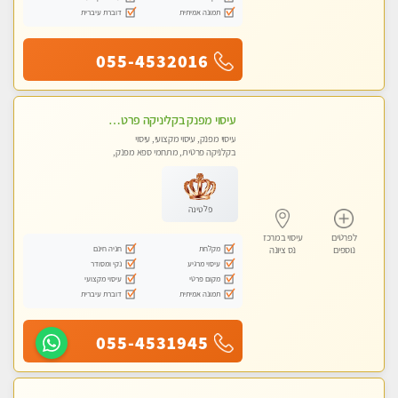
תמונה אמיתית
דוברת עיברית
055-4532016
עיסוי מפנק בקליניקה פרטית לרציניים בלבד! מומלץ! פרטית בראשון -לציון
עיסוי מפנק, עיסוי מקצועי, עיסוי
בקלניקה פרטית, מתחמי ספא מפנק,
עיסוי טנטרה
פלטינה
לפרטים
עיסוי במרכז
מקלחת
חניה חינם
נוספים
נס ציונה
עיסוי מרגיע
נקי ומסודר
מקום פרטי
עיסוי מקצועי
תמונה אמיתית
דוברת עיברית
055-4531945