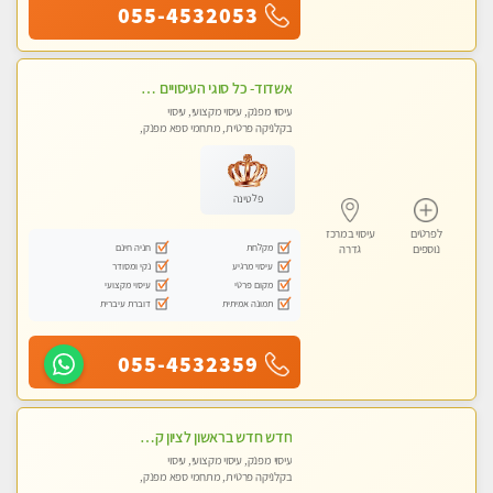
055-4532053
אשדוד- כל סוגי העיסויים מעסה מקצועית ואיכותית פרטי!!!
עיסוי מפנק, עיסוי מקצועי, עיסוי
בקלניקה פרטית, מתחמי ספא מפנק,
עיסוי טנטרה
פלטינה
לפרטים
עיסוי במרכז
מקלחת
חניה חינם
נוספים
גדרה
עיסוי מרגיע
נקי ומסודר
מקום פרטי
עיסוי מקצועי
תמונה אמיתית
דוברת עיברית
055-4532359
חדש חדש בראשון לציון קליניקה פרטית לבריאות הגוף לעיסוי מקצועי ומפנק -שעות עבודה -10:00-23:00 ​​​​​​ Highly recommended
עיסוי מפנק, עיסוי מקצועי, עיסוי
בקלניקה פרטית, מתחמי ספא מפנק,