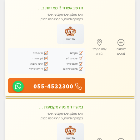
חדש באשדוד !! מארחת בדירתי באופן פרטי ודיסקרטי מקום יפה מסודר נקי ואווירה נעימה יחס טוב בבית חםללא מין !!
עיסוי מפנק, עיסוי מקצועי, עיסוי
בקלניקה פרטית, מתחמי ספא מפנק,
עיסוי טנטרה
פלטינה
לפרטים
עיסוי במרכז
מקלחת
חניה חינם
נוספים
גדרה
עיסוי מרגיע
נקי ומסודר
מקום פרטי
עיסוי מקצועי
תמונה אמיתית
דוברת עיברית
055-4532300
באשדוד מעסה מקצועית חדשה ישראלית צעירה ואיכותית לעיסוי מרגיע ומפנק VIP-מומלץ לחלוטין! פרטי! ​​​​​​ Highly recommended
עיסוי מפנק, עיסוי מקצועי, עיסוי
בקלניקה פרטית, מתחמי ספא מפנק,
עיסוי טנטרה
פלטינה