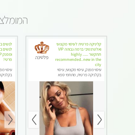
המומלצים
קליניקה פרטית לעיסוי מקצועי
לנשים ב
ואלטרנטיבי ברמה גבוהה VIP
לנשים בל
תתקשר ..... highly
פלטינה
recommended..new in the
פרטי! ​​​​​​
city
עיסוי מפנק, עיסוי מקצועי, עיסוי
עיסוי מפנ
בקלניקה פרטית, מתחמי ספא
בקלניקה 
מפנק, מכוני עיסוי מפנק, עיסוי עד
עיסוי מג
הבית, עיסוי טנטרה, עיסוי מגבר
בלבד
לגבר, עיסוי מגבר לאישה