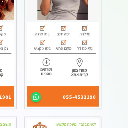
מקלחת
חניה חינם
עיסוי מרגיע
מקל
נקי ומסודר
מקום פרטי
עיסוי מקצועי
נקי ומ
לפרטים
מחוז צפון
מח
נוספים
קרית אתא
קר
1901
055-4532190
לנשים בלבד..מעסה מקצועי
לנשים ב