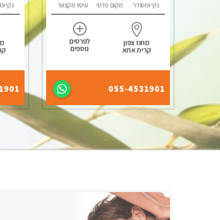
נקי ומסודר
מקום פרטי
עיסוי מקצועי
נקי ומ
לפרטים
מחוז צפון
מח
נוספים
קרית אתא
קר
1901
055-4531901