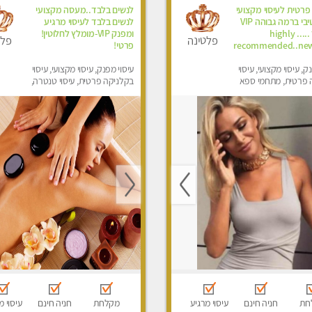
פרטית לעיסוי מקצועי
לנשים בלבד..מעסה מקצועי
ואלטרנטיבי ברמה גבוהה VIP
לנשים בלבד לעיסוי מרגיע
תתקשר ..... highly
ומפנק VIP-מומלץ לחלוטין!
פלטינה
פלט
recommended..new
פרטי! ​​​​​​
ק, עיסוי מקצועי, עיסוי
עיסוי מפנק, עיסוי מקצועי, עיסוי
 פרטית, מתחמי ספא
בקלניקה פרטית, עיסוי טנטרה,
ני עיסוי מפנק, עיסוי עד
עיסוי מגבר לאישה, עיסוי לנשים
סוי טנטרה, עיסוי מגבר
בלבד
סוי מגבר לאישה
חת
חניה חינם
עיסוי מרגיע
מקלחת
חניה חינם
עיסוי מ