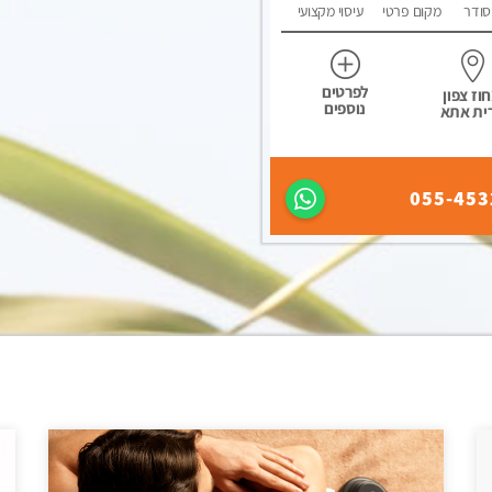
סודר
מקום פרטי
עיסוי מקצועי
לפרטים
וז צפון
נוספים
ית אתא
055-453