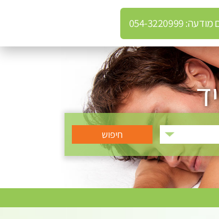
: 054-3220999
ד