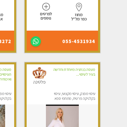
לפרטים
מחוז
מח
נוספים
כפר מל”ל
אב
3272
055-4531934
מעסה בנתניה מיוחדת וחדשה
מעסה מק
בעיר לעיסוי...
העיסויי
ואיכותית
פלטינה
עיסוי מפנק, עיסוי מקצועי, עיסוי
עיסוי מפנ
בקלניקה פרטית, מתחמי ספא
בקלניקה
מפנק, מכוני עיסוי מפנק, עיסוי
טנטרה