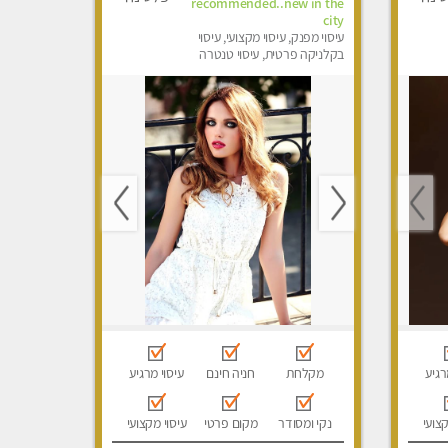
recommended..new in the
city
עיסוי מפנק, עיסוי מקצועי, עיסוי
בקלניקה פרטית, עיסוי טנטרה
רגיע
מקלחת
חניה חינם
עיסוי מרגיע
קצועי
נקי ומסודר
מקום פרטי
עיסוי מקצועי