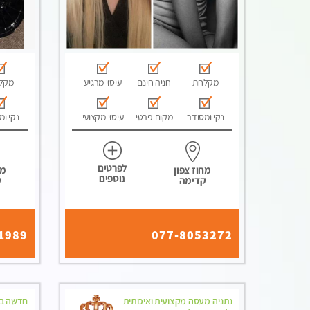
מקלחת
חניה חינם
עיסוי מרגיע
מקל
נקי ומסודר
מקום פרטי
עיסוי מקצועי
נקי ומ
לפרטים
מחוז צפון
מח
נוספים
קדימה
ק
1989
077-8053272
נתניה-מעסה מקצועית ואיכותית
חדשה בנ