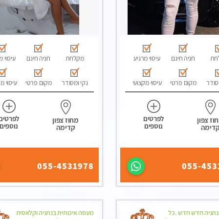
חת
חניה חינם
עיסוי מרגיע
מקלחת
חניה חינם
עיסוי מ
סודר
מקום פרטי
עיסוי מקצועי
נקי ומסודר
מקום פרטי
עיסוי מ
לפרטים
לפרטים
וז צפון
מחוז צפון
נוספים
נוספים
דימה
קדימה
055-4531978
055-453
תניה חדש חדש .כל
מעסה איכותית בנתניה וקלאסית