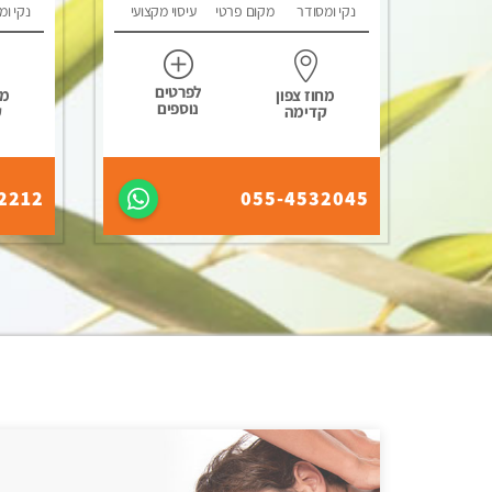
נקי ומסודר
מקום פרטי
עיסוי מקצועי
נקי ומ
לפרטים
מחוז צפון
מח
נוספים
קדימה
ק
2212
055-4532045