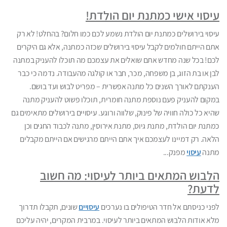
עיסוי אישי כמתנת יום הולדת!
עיסוי בירושלים כמתנת יום הולדת נשמע לכם כמו חלום? בהחלט! לא רק
אתם הייתם חולמים לקבל עיסוי בירושלים שכזה כמתנה, אלא גם היקרים
לכם! בכל שנה מחדש אתם שואלים את עצמכם מה תוכלו להעניק במתנה
לבן או בת הזוג, בן משפחה, מכר, חבר או קולגה מהעבודה. נדמה כי כבר
הענקתם לאורך השנים כל מתנה אפשרית – מפריט לבוש ועד בושם.
במקום להעניק פעם נוספת מתנה חומרית, תוכלו פשוט להעניק מתנה
שהיא כל כולה חוויה של פינוק, שלווה ורוגע. עיסויים בירושלים מתאימים גם
כמתנת יום הולדת, מתנת גיוס, מתנת אירוסין, מתנה לכבוד החגים וכן
הלאה. רק דמיינו לעצמכם איך אתם הייתם מרגישים אם הייתם מקבלים
מתנה
עיסוי
מפנק...
הלבוש המתאים ביותר לעיסוי: מה חשוב
לדעת?
לפני כניסתם אל חדר הטיפולים בו נערכים
עיסויים
שונים, תקבלו תדרוך
מלא אודות הלבוש המתאים ביותר לעיסוי. במרבית המקרים, יהיה עליכם