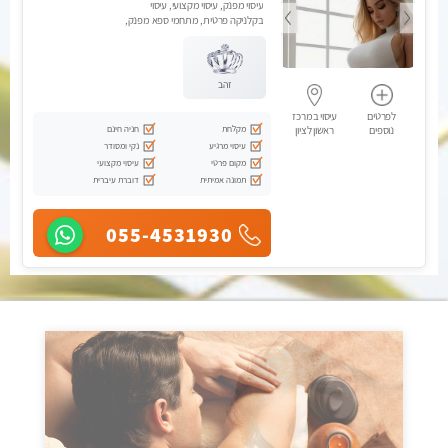
עיסוי מפנק, עיסוי מקצועי, עיסוי
בקלניקה פרטית, מתחמי ספא מפנק,
עיסוי טנטרה, עיסוי מגבר לגבר
זהב
לפרטים
עיסוי במרכז
מקלחת
חניה חינם
נוספים
ראשון לציון
עיסוי מרגיע
נקי ומסודר
מקום פרטי
עיסוי מקצועי
תמונה אמיתית
דוברת עיברית
055-4531930