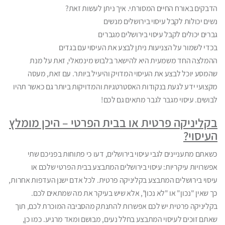
הדבקים באורח החיים המסורתי. איך ניתן לעשות זאת?
נשים יכולות לקבל עיסוי בירושלים מנשים
גברים יכולים לקבל עיסוי בירושלים מגברים
בכדי לשמור על הצניעות ניתן לבצע את העיסוי עם בגדים
ההמלצה החד משמעית היא להישאר בלבוש מינמאלי, זאת על מנת
שהמסע יוכל לבצע את העיסוי המדויק והיעיל ביותר. עם זאת, מעסה
מקצועי ידע לגעת בנקודות האסטרטגיות והמדויקות ביותר גם כאשר תהיו
לבושים. עיסוי מגבר לגבר מתאים גם לכם!
בקליניקה פרטית או בבית הפרטי – היכן מומלץ
העיסוי?
כשאתם מתעניינים לגבי עיסוי בירושלים, דעו כי פתוחות בפניכם שתי
אפשרויות עיקריות: עיסוי בירושלים המתבצע בבית הפרטי שלכם או
עיסוי בירושלים המתבצע בקליניקה פרטית. לכל אדם ישנן העדפות אחרות,
כך שאין "נכון" או "לא נכון", אלא שיש בעיקר את מה שמתאים לכם.
בקליניקה פרטית יש לכם אפשרות להתנתק מהסביבה המוכרת לכם, תוך
שאתם זוכים לעיסוי המתבצע בחלל נעים, מבושם ומאד מרגיע. כמו כן,