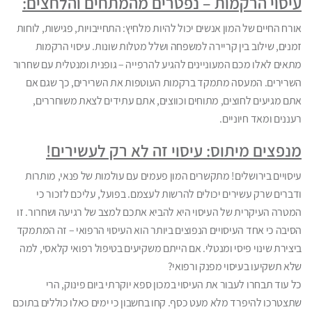
עיסוי הרקמות – נפטרים מהמתחים והלחצים:
אורח החיים של המון אנשים יכול להיות מלחיץ: התחייבויות, פגישות, לוחות
זמנים, שילוב בין קריירה למשפחה ושלל מטלות שונות. עיסוי הרקמות
מתאים לאלו מכם המעוניינים להגיע להרפייה – גופנית ומנטלית עם שחרור
השרירים. המעסה מתמקד ברקמות העוטפות את השרירים, כך שגם אם
אתם מגיעים לחוצים, מתוחים וכווצים, אתם עתידים לצאת משוחררים,
רעננים ומאד חיוניים.
מנפצים מיתוס: עיסוי זה לא רק לעשירים!
עיסויים בירושלים! מתקשרים המון פעמים עם עולמות של פנאי, מותרות
ודברים שרק עשירים יכולים להרשות לעצמם. בפועל, עליכם לזכור כי
המטרה העיקרית של העיסוי היא להביא אתכם למצב של רגיעה ושחרור. זו
הסיבה כי אחד העיסויים הנפוצים ביותר הוא העיסוי הרפואי – זה המתמקד
ביצירת שינוי פיסי ומנטלי. אם הייתם משקיעים בטיפול רפואי קלאסי, למה
שלא תשקיעו בעיסוי מפנק ורפואי?
כל עוד תבחרו לעבור את העיסוי במכון ספא יוקרתי ביום פינוק, הרי
שתצטרכו להיפרד מלא מעט כסף. קחו בחשבון כי ימים כאלו כוללים בתוכם