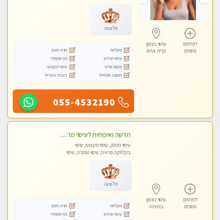
מכוני עיסוי מפנק, עיסוי עד הבית, עיסוי
טנטרה, עיסוי מגבר לגבר, עיסוי מגבר
לאישה
פלטינה
לפרטים
עיסוי בצפון
מקלחת
חניה חינם
נוספים
קרית אתא
עיסוי מרגיע
נקי ומסודר
מקום פרטי
עיסוי מקצועי
תמונה אמיתית
דוברת עיברית
055-4532190
חדשה ואיכותית לעיסוי מרגיע ומפנק VIP-מומלץ לחלוטין! פרטי! ​​​​​​ Highly recommended
עיסוי מפנק, עיסוי מקצועי, עיסוי
בקלניקה פרטית, עיסוי טנטרה, עיסוי
מגבר לגבר
פלטינה
לפרטים
עיסוי בצפון
מקלחת
חניה חינם
נוספים
בנימינה
עיסוי מרגיע
נקי ומסודר