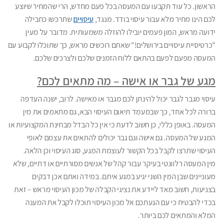
הראשון. כל עוד תקבעו עם המעסה בכל פעם מחדש, הרי שהמחיר שיוצע
לכם הינו מחיר מלא עבור עיסוי בודד. מנגד,
עיסויים
שתרכשו כחבילה
ידועה מראש, המון פעמים יובילו להוזלה משמעותית. מדובר על מעין
"כרטיסיית עיסויים בירושלים!" שאתם רוכשים מראש, כך שתוכלו לקבוע עם
המעסה מפעם לפעם בהתאם ללוח הזמנים שלכם ולצרכים שלכם.
מגע של גבר או אישה – מה מתאים לכם?
עיסוי מגבר לגבר יכול להינתן לכם מגבר או מאישה. לרוב, ישנה העדפה
ברורה לכל אחד, כך שבמעמד תיאום העיסוי הבא, גם מתאמים את מין
המעסה. באופן כללי, כן חשוב לדעת כי אין כל הבדל מבחינת המקצועיות או
המגע של המעסה. גם אישה וגם גבר יכולים להתאים את עצמם לאופי
העיסוי שתרצו לקבל בכל הקשור לעוצמת המגע, סוג העיסוי וכן הלאה.
מין המעסה רלוונטי בעיקר עבור קהל של אנשים מסורתיים או דתיים, שלא
מעוניינים שבן המין השני יגיע במגע איתם. במידה ואתם אכן דבקים
בצניעות, חשוב מאד ליידע את נציגי הקבלה של מכון העיסוי מראש – זאת
בכדי להבטיח כי עם הגעתכם אל מכון העיסוי תוכלו לקבל את המענה
המלא והמתאים לכם ביותר.