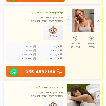
קליניקה פרטית לעיסוי מקצועי ואלטרנטיבי ברמה גבוהה VIP תתקשר ..... highly recommended..new in the city
עיסוי מפנק, עיסוי מקצועי, עיסוי
בקלניקה פרטית, מתחמי ספא מפנק,
מכוני עיסוי מפנק, עיסוי עד הבית, עיסוי
טנטרה, עיסוי מגבר לגבר, עיסוי מגבר
לאישה
פלטינה
לפרטים
עיסוי בצפון
מקלחת
חניה חינם
נוספים
קרית אתא
עיסוי מרגיע
נקי ומסודר
מקום פרטי
עיסוי מקצועי
תמונה אמיתית
דוברת עיברית
055-4532190
בכפר -סבא -מוזמן לחוויה בלתי נשכחת!!!עיסוי מפנק ביותר מומלץ לחלוטין!!!
עיסוי מפנק, עיסוי מקצועי, עיסוי
בקלניקה פרטית, מתחמי ספא מפנק,
עיסוי טנטרה, עיסוי מגבר לגבר, עיסוי
לנשים בלבד