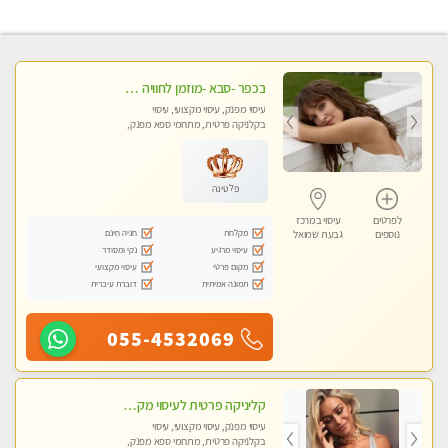
בכפר -סבא -מוזמן לחוויה בלתי נשכחת!!!עיסוי מפנק ביותר מומלץ לחלוטין!!!
עיסוי מפנק, עיסוי מקצועי, עיסוי
בקלניקה פרטית, מתחמי ספא מפנק,
עיסוי טנטרה, עיסוי מגבר לגבר, עיסוי
לנשים בלבד
פלטינה
לפרטים
עיסוי במרכז
מקלחת
חניה חינם
נוספים
גבעת שמואל
עיסוי מרגיע
נקי ומסודר
מקום פרטי
עיסוי מקצועי
תמונה אמיתית
דוברת עיברית
055-4532069
קליניקה פרטית לעיסוי מקצועי ואלטרנטיבי ברמה גבוהה VIP תתקשר ..... highly recommended..new in the city
עיסוי מפנק, עיסוי מקצועי, עיסוי
בקלניקה פרטית, מתחמי ספא מפנק,