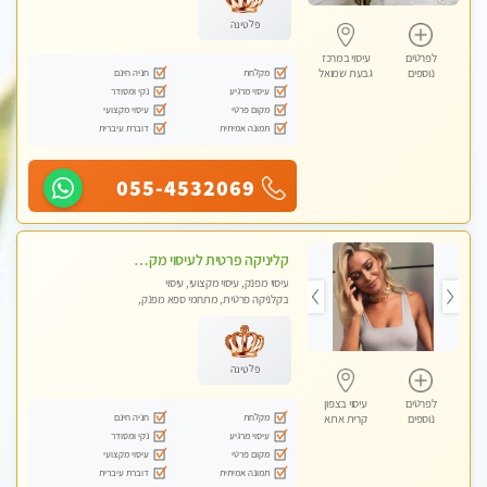
פלטינה
לפרטים
עיסוי במרכז
מקלחת
חניה חינם
נוספים
גבעת שמואל
עיסוי מרגיע
נקי ומסודר
מקום פרטי
עיסוי מקצועי
תמונה אמיתית
דוברת עיברית
055-4532069
קליניקה פרטית לעיסוי מקצועי ואלטרנטיבי ברמה גבוהה VIP תתקשר ..... highly recommended..new in the city
עיסוי מפנק, עיסוי מקצועי, עיסוי
בקלניקה פרטית, מתחמי ספא מפנק,
מכוני עיסוי מפנק, עיסוי עד הבית, עיסוי
טנטרה, עיסוי מגבר לגבר, עיסוי מגבר
לאישה
פלטינה
לפרטים
עיסוי בצפון
מקלחת
חניה חינם
נוספים
קרית אתא
עיסוי מרגיע
נקי ומסודר
מקום פרטי
עיסוי מקצועי
תמונה אמיתית
דוברת עיברית