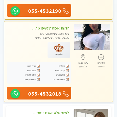
055-4532190
חדשה ואיכותית לעיסוי מרגיע ומפנק VIP-מומלץ לחלוטין! פרטי! ​​​​​​ Highly recommended
עיסוי מפנק, עיסוי מקצועי, עיסוי
בקלניקה פרטית, עיסוי טנטרה, עיסוי
מגבר לגבר
פלטינה
לפרטים
עיסוי בצפון
מקלחת
חניה חינם
נוספים
בנימינה
עיסוי מרגיע
נקי ומסודר
מקום פרטי
עיסוי מקצועי
תמונה אמיתית
דוברת עיברית
055-4532018
לעיסוי שלא תשכח בראשון לציון