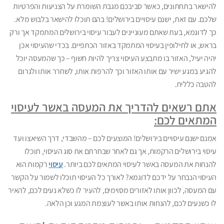
להישאר בתחתונים, כאשר סביבכם מגבת השומרת על הצניעות והפרטיות
שלכם. עם זאת, ישנם עיסויים בירושלים! בהם תוכלו להישאר בלבוש מלא.
כך לדוגמא, בעת שאתם מעוניינים לעבור עיסוי בירושלים המתמקד אך ורק
בראש, או לחילופין בעיסוי המתמקד באזור הכתפיים. בכדי שהעיסוי אכן
יהיה יעיל, האזור בו מתבצע העיסוי צריך להיות חשוף – כך שהמעסה יוכל
להגיע במגע ישיר עם אותו האזור וכך להרפות אותו, לשחרר אותו ולגרום
להטבה כללית.
אתם רשאים להדריך את המעסה באשר לעיסוי
המתאים לכם:
אמנם ישנם עיסויים בירושלים! המוצעים לכם – מהשבדי, דרך השיאצו ועד
עיסוי בירושלים הרקמות, אך גם לאחר שבחרתם את סוג העיסוי, תוכלו
להנחות את המעסה באשר לעיסוי המתאים לכם ביותר.
עיסוי
רקמות הוא
העיסוי הנבחר על ידכם לדוגמא? לאורך כל העיסוי תוכלו לשמור על הקשר
עם המעסה, לכוון אותו לאזורים מסוימים, להעיר לו כשלא נעים לכם, להאיר
לו כשנעים לכם, להנחות אותו באשר לעוצמת המגע וכן הלאה.