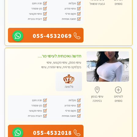
מקלחת
חניה חינם
נוספים
גבעת שמואל
עיסוי מרגיע
נקי ומסודר
מקום פרטי
עיסוי מקצועי
תמונה אמיתית
דוברת עיברית
055-4532069
חדשה ואיכותית לעיסוי מרגיע ומפנק VIP-מומלץ לחלוטין! פרטי! ​​​​​​ Highly recommended
עיסוי מפנק, עיסוי מקצועי, עיסוי
בקלניקה פרטית, עיסוי טנטרה, עיסוי
מגבר לגבר
פלטינה
לפרטים
עיסוי בצפון
מקלחת
חניה חינם
נוספים
בנימינה
עיסוי מרגיע
נקי ומסודר
מקום פרטי
עיסוי מקצועי
תמונה אמיתית
דוברת עיברית
055-4532018