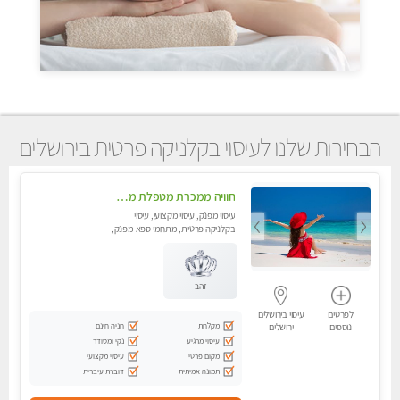
הבחירות שלנו לעיסוי בקלניקה פרטית בירושלים
חוויה ממכרת מטפלת מהממת לעיסוי טנטרי המשלב בתוכו טכניקות רבות מעולם המזרח.צימר עבר חיטוי
עיסוי מפנק, עיסוי מקצועי, עיסוי
בקלניקה פרטית, מתחמי ספא מפנק,
מכוני עיסוי מפנק, עיסוי טנטרה
זהב
לפרטים
עיסוי בירושלים
מקלחת
חניה חינם
נוספים
ירושלים
עיסוי מרגיע
נקי ומסודר
מקום פרטי
עיסוי מקצועי
תמונה אמיתית
דוברת עיברית