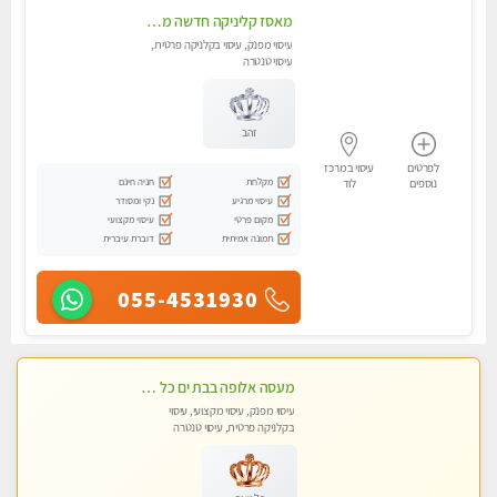
מאסז קליניקה חדשה מעסה איכותית לעיסוי מרגיע ומפנק VIP-מומלץ לחלוטין! פרטי! ​​​​​​ Highly recommended ללא מין !!
עיסוי מפנק, עיסוי בקלניקה פרטית,
עיסוי טנטרה
זהב
לפרטים
עיסוי במרכז
מקלחת
חניה חינם
נוספים
לוד
עיסוי מרגיע
נקי ומסודר
מקום פרטי
עיסוי מקצועי
תמונה אמיתית
דוברת עיברית
055-4531930
מעסה אלופה בבת ים כל סוגי העיסויים מעסה מקצועית ואיכותית פרטי!! Highly recommended
עיסוי מפנק, עיסוי מקצועי, עיסוי
בקלניקה פרטית, עיסוי טנטרה