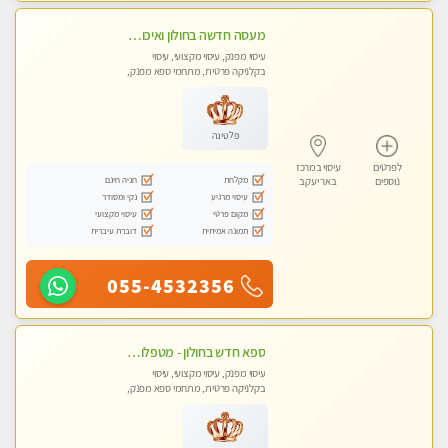
מעסה חדשה בחולון ואיכותית לעיסוי מרגיע ומפנק VIP-מומלץ לחלוטין! פרטי! ​​​​​​
עיסוי מפנק, עיסוי מקצועי, עיסוי
בקלניקה פרטית, מתחמי ספא מפנק,
עיסוי טנטרה
פלטינה
לפרטים
עיסוי במרכז
מקלחת
חניה חינם
נוספים
באר יעקב
עיסוי מרגיע
נקי ומסודר
מקום פרטי
עיסוי מקצועי
תמונה אמיתית
דוברת עיברית
055-4532356
ספא חדש בחולון - מטפלות מקצועיות ברמה גבוהה מומלץ מאוד !!! . . highly recommended..new in the city -אין פרטים נוספים במקום -ללא מין !!ממתינה לך שתגיע
עיסוי מפנק, עיסוי מקצועי, עיסוי
בקלניקה פרטית, מתחמי ספא מפנק,
עיסוי טנטרה