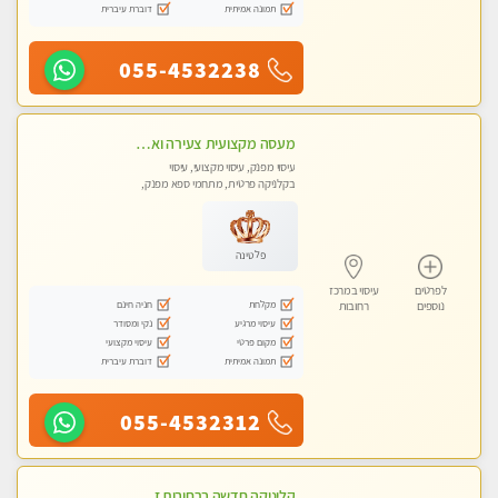
תמונה אמיתית
דוברת עיברית
055-4532238
מעסה מקצועית צעירה ואיכותית פרטי!!! מ 10:00 בבוקר עד 18:00 בערב.
עיסוי מפנק, עיסוי מקצועי, עיסוי
בקלניקה פרטית, מתחמי ספא מפנק,
עיסוי טנטרה
פלטינה
לפרטים
עיסוי במרכז
מקלחת
חניה חינם
נוספים
רחובות
עיסוי מרגיע
נקי ומסודר
מקום פרטי
עיסוי מקצועי
תמונה אמיתית
דוברת עיברית
055-4532312
קליניקה חדשה ברחובות זמן לנפש, זמן לגוף, זמן לנשמה.. בוא להתפנק בעיסוי מושלם..