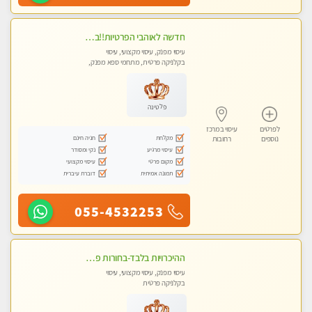
חדשה לאוהבי הפרטיות!!בראשון לציון! מעסה vip מפנקת בקליניקה פרטית לחלוטין!!! לבד! לרציניים בלבד! מומלץ!
עיסוי מפנק, עיסוי מקצועי, עיסוי
בקלניקה פרטית, מתחמי ספא מפנק,
עיסוי טנטרה
פלטינה
לפרטים
עיסוי במרכז
מקלחת
חניה חינם
נוספים
רחובות
עיסוי מרגיע
נקי ומסודר
מקום פרטי
עיסוי מקצועי
תמונה אמיתית
דוברת עיברית
055-4532253
ההיכרויות בלבד-בחורות פרטיות ברמה גבוהה לקשר דיסקרטי עם תמיכה-לא עיסוי !!!
עיסוי מפנק, עיסוי מקצועי, עיסוי
בקלניקה פרטית