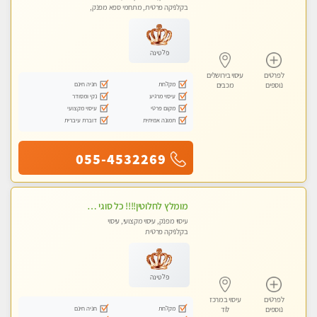
בקלניקה פרטית, מתחמי ספא מפנק,
עיסוי טנטרה
פלטינה
לפרטים
עיסוי בירושלים
מקלחת
חניה חינם
נוספים
מכבים
עיסוי מרגיע
נקי ומסודר
מקום פרטי
עיסוי מקצועי
תמונה אמיתית
דוברת עיברית
055-4532269
מומלץ לחלוטין!!!! כל סוגי העיסויים מעסה מקצועית ואיכותית פרטי!!!
עיסוי מפנק, עיסוי מקצועי, עיסוי
בקלניקה פרטית
פלטינה
לפרטים
עיסוי במרכז
מקלחת
חניה חינם
נוספים
לוד