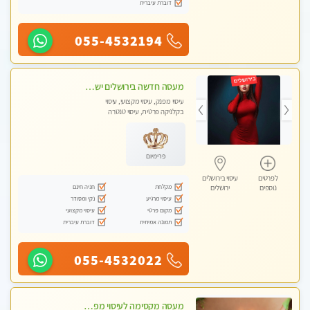
דוברת עיברית
055-4532194
מעסה חדשה בירושלים ישראלית צעירה ואיכותית לעיסוי מרגיע ומפנק VIP-מומלץ לחלוטין! פרטי! ​​​​​​ Highly recommended
עיסוי מפנק, עיסוי מקצועי, עיסוי
בקלניקה פרטית, עיסוי טנטרה
פרימיום
לפרטים
עיסוי בירושלים
מקלחת
חניה חינם
נוספים
ירושלים
עיסוי מרגיע
נקי ומסודר
מקום פרטי
עיסוי מקצועי
תמונה אמיתית
דוברת עיברית
055-4532022
מעסה מקסימה לעיסוי מפנק בכל הגוף , משחרר לחצים , מרפה את השרירים , להנאה מובטחת צלצל עכשיו....גלינה ירושלים טל - 050-2228793