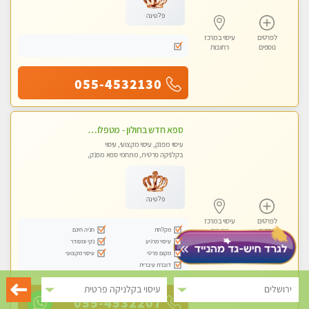
פלטינה
לפרטים
עיסוי במרכז
נוספים
רחובות
055-4532130
ספא חדש בחולון - מטפלות מקצועיות ברמה גבוהה מומלץ מאוד !!! . . highly recommended..new in the city -אין פרטים נוספים במקום -ללא מין !!
עיסוי מפנק, עיסוי מקצועי, עיסוי
בקלניקה פרטית, מתחמי ספא מפנק,
עיסוי טנטרה
פלטינה
לפרטים
עיסוי במרכז
מקלחת
חניה חינם
נוספים
רחובות
עיסוי מרגיע
נקי ומסודר
מקום פרטי
עיסוי מקצועי
דוברת עיברית
ירושלים
עיסוי בקלניקה פרטית
055-4532207