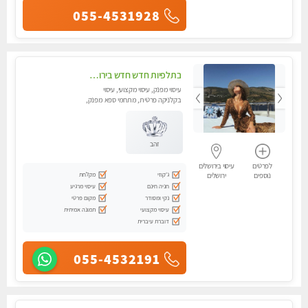
055-4531928
בתלפיות חדש חדש בירושלים- לעיסוי מפנק הכולל עיסוי טנטרי על כורסאות טנטרה ועיסוי בג'קוזי .
עיסוי מפנק, עיסוי מקצועי, עיסוי
בקלניקה פרטית, מתחמי ספא מפנק,
עיסוי טנטרה
זהב
לפרטים
עיסוי בירושלים
ג'קוזי
מקלחת
נוספים
ירושלים
חניה חינם
עיסוי מרגיע
נקי ומסודר
מקום פרטי
עיסוי מקצועי
תמונה אמיתית
דוברת עיברית
055-4532191