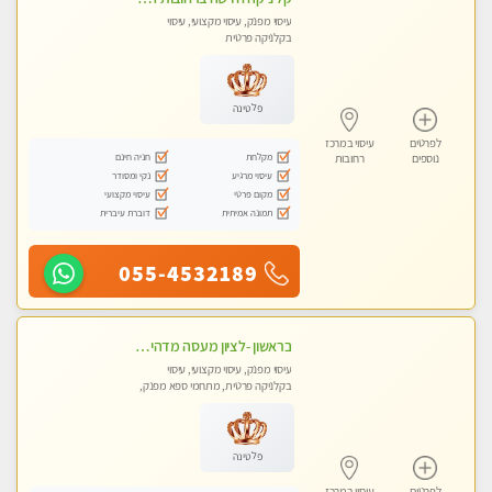
עיסוי מפנק, עיסוי מקצועי, עיסוי
בקלניקה פרטית
פלטינה
לפרטים
עיסוי במרכז
מקלחת
חניה חינם
נוספים
רחובות
עיסוי מרגיע
נקי ומסודר
מקום פרטי
עיסוי מקצועי
תמונה אמיתית
דוברת עיברית
055-4532189
בראשון -לציון מעסה מדהימה ביותר בתל אביב ומומלץ לחלוטין! פרטי! ​​​​​​ Highly recommended
עיסוי מפנק, עיסוי מקצועי, עיסוי
בקלניקה פרטית, מתחמי ספא מפנק,
עיסוי טנטרה
פלטינה
לפרטים
עיסוי במרכז