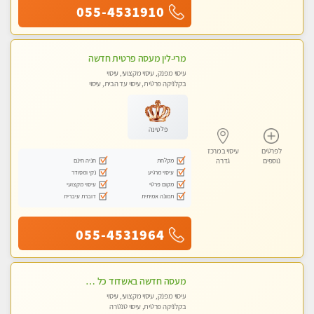
055-4531910
מרי-לין מעסה פרטית חדשה
עיסוי מפנק, עיסוי מקצועי, עיסוי
בקלניקה פרטית, עיסוי עד הבית, עיסוי
טנטרה
פלטינה
לפרטים
עיסוי במרכז
מקלחת
חניה חינם
נוספים
גדרה
עיסוי מרגיע
נקי ומסודר
מקום פרטי
עיסוי מקצועי
תמונה אמיתית
דוברת עיברית
055-4531964
מעסה חדשה באשדוד כל סוגי העיסויים מעסה מקצועית ואיכותית פרטי!!!מומלץ לחלוטין!! Private! Highly recommended
עיסוי מפנק, עיסוי מקצועי, עיסוי
בקלניקה פרטית, עיסוי טנטרה