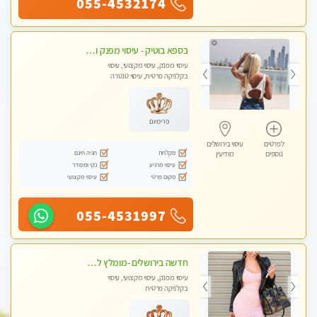
055-4532174
בספא בוטיק - עיסוי מפנק ומשחרר את כל השרירים !
עיסוי מפנק, עיסוי מקצועי, עיסוי
בקלניקה פרטית, עיסוי טנטרה
פרימיום
לפרטים
עיסוי בירושלים
מקלחת
חניה חינם
נוספים
מודיעין
עיסוי מרגיע
נקי ומסודר
מקום פרטי
עיסוי מקצועי
055-4531997
חדשה בירושלים -מומלץ לחלוטין!!כל סוגי העיסויים מעסה מקצועית ואיכותית פרטי!!!
עיסוי מפנק, עיסוי מקצועי, עיסוי
בקלניקה פרטית