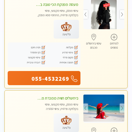
מעסה מפנקת הכי טובה בעיר במרכז העיר כל סוגי העיסויים מעסה מקצועית ואיכותית פרטי!!!מומלץ לחלוטין!!
עיסוי מפנק, עיסוי מקצועי, עיסוי
בקלניקה פרטית, מתחמי ספא מפנק,
עיסוי טנטרה
פלטינה
לפרטים
עיסוי בירושלים
מקלחת
חניה חינם
נוספים
מכבים
עיסוי מרגיע
נקי ומסודר
מקום פרטי
עיסוי מקצועי
תמונה אמיתית
דוברת עיברית
055-4532269
בירושלים חוויה ממכרת מטפלת מהממת לעיסוי טנטרי המשלב בתוכו טכניקות רבות מעולם המזרח
עיסוי מפנק, עיסוי מקצועי, עיסוי
בקלניקה פרטית, עיסוי טנטרה
פלטינה