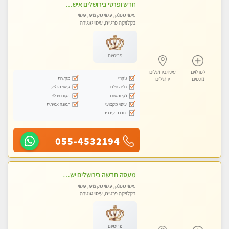
חדש ופרטי בירושלים אישה יפה מקבלת בסוויטה פרטית v.i.p למגוון טיפולי מגע מפנקים המשאירים טעם של עוד !
עיסוי מפנק, עיסוי מקצועי, עיסוי
בקלניקה פרטית, עיסוי טנטרה
פרימיום
לפרטים
עיסוי בירושלים
ג'קוזי
מקלחת
נוספים
ירושלים
חניה חינם
עיסוי מרגיע
נקי ומסודר
מקום פרטי
עיסוי מקצועי
תמונה אמיתית
דוברת עיברית
055-4532194
מעסה חדשה בירושלים ישראלית צעירה ואיכותית לעיסוי מרגיע ומפנק VIP-מומלץ לחלוטין! פרטי! ​​​​​​ Highly recommended
עיסוי מפנק, עיסוי מקצועי, עיסוי
בקלניקה פרטית, עיסוי טנטרה
פרימיום