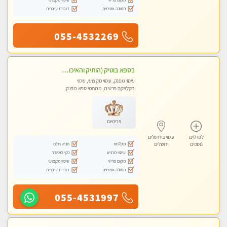
תמונה אמיתית
דוברת עיברית
055-4532269
בספא בוטיק (הותיק והאיכותי בירושלים) מבחר טיפולים מפנקים עם שמנים חמים לגוף ולנפש
עיסוי מפנק, עיסוי מקצועי, עיסוי
בקלניקה פרטית, מתחמי ספא מפנק,
עיסוי טנטרה
פרימיום
לפרטים
עיסוי בירושלים
מקלחת
חניה חינם
נוספים
ירושלים
עיסוי מרגיע
נקי ומסודר
מקום פרטי
עיסוי מקצועי
תמונה אמיתית
דוברת עיברית
055-4531997