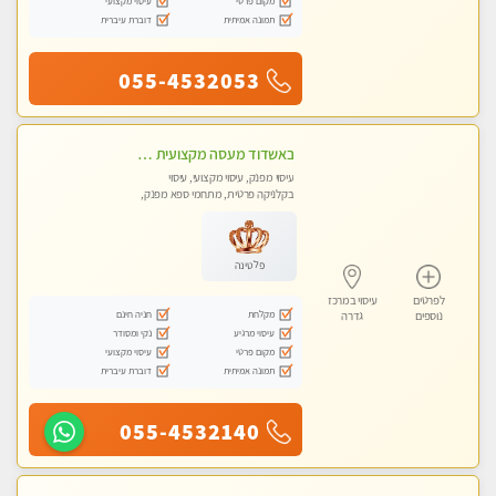
מקום פרטי
עיסוי מקצועי
תמונה אמיתית
דוברת עיברית
055-4532053
באשדוד מעסה מקצועית חדשה ישראלית צעירה ואיכותית לעיסוי מרגיע ומפנק VIP-מומלץ לחלוטין! פרטי! ​​​​​​ Highly recommended
עיסוי מפנק, עיסוי מקצועי, עיסוי
בקלניקה פרטית, מתחמי ספא מפנק,
עיסוי טנטרה
פלטינה
לפרטים
עיסוי במרכז
מקלחת
חניה חינם
נוספים
גדרה
עיסוי מרגיע
נקי ומסודר
מקום פרטי
עיסוי מקצועי
תמונה אמיתית
דוברת עיברית
055-4532140