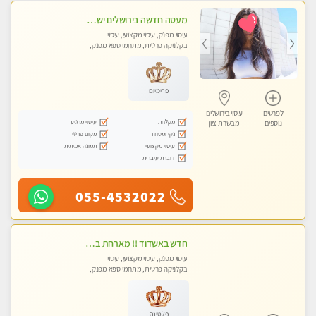
מעסה חדשה בירושלים ישראלית צעירה ואיכותית לעיסוי מרגיע ומפנק VIP-מומלץ לחלוטין! פרטי! ​​​​​​ Highly recommended
עיסוי מפנק, עיסוי מקצועי, עיסוי
בקלניקה פרטית, מתחמי ספא מפנק,
מכוני עיסוי מפנק, עיסוי טנטרה
פרימיום
לפרטים
עיסוי בירושלים
מקלחת
עיסוי מרגיע
נוספים
מבשרת ציון
נקי ומסודר
מקום פרטי
עיסוי מקצועי
תמונה אמיתית
דוברת עיברית
055-4532022
חדש באשדוד !! מארחת בדירתי באופן פרטי ודיסקרטי מקום יפה מסודר נקי ואווירה נעימה יחס טוב בבית חםללא מין !!
עיסוי מפנק, עיסוי מקצועי, עיסוי
בקלניקה פרטית, מתחמי ספא מפנק,
עיסוי טנטרה
פלטינה