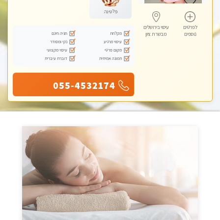
פלטינה
לפרטים
עיסוי בירושלים
מקלחת
חניה חינם
נוספים
מבשרת ציון
עיסוי מרגיע
נקי ומסודר
מקום פרטי
עיסוי מקצועי
תמונה אמיתית
דוברת עיברית
055-4532174