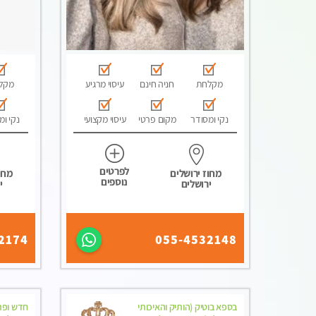
מקלחת
חניה חינם
עיסוי מרגיע
מקל
נקי ומסודר
מקום פרטי
עיסוי מקצועי
נקי ומ
לפרטים
מחוז ירושלים
מחוז
נוספים
ירושלים
י
2174
055-4532148
בספא בוטיק (הותיק והאיכותי
חדש ופרט