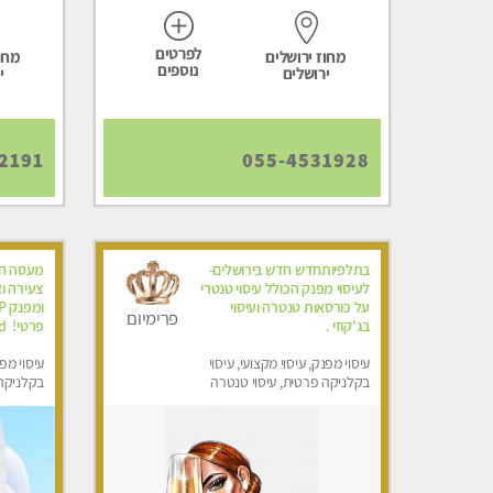
לפרטים
מחוז ירושלים
מחוז
נוספים
ירושלים
י
2191
055-4531928
בתלפיותחדש חדש בירושלים-
מעסה חד
לעיסוי מפנק הכולל עיסוי טנטרי
צעירה וא
על כורסאות טנטרה ועיסוי
פרימיום
בג'קוזי .
פרטי! ​​​​​​ Highly recommended
עיסוי מפנק, עיסוי מקצועי, עיסוי
עיסוי מפנ
בקלניקה פרטית, עיסוי טנטרה
בקלניקה
מפנק, מכו
טנטרה