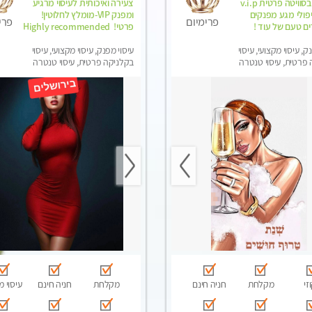
מקבלת בסוויטה פרטית v.i.p
צעירה ואיכותית לעיסוי מרגיע
יפולי מגע מפנקים
ומפנק VIP-מומלץ לחלוטין!
פרימיום
פרי
ם טעם של עוד !
פרטי! ​​​​​​ Highly recommended
ק, עיסוי מקצועי, עיסוי
עיסוי מפנק, עיסוי מקצועי, עיסוי
פרטית, עיסוי טנטרה
בקלניקה פרטית, עיסוי טנטרה
זי
מקלחת
חניה חינם
מקלחת
חניה חינם
עיסוי מ