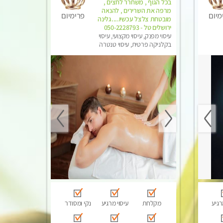
בכל הגוף , משחרר לחצים ,
מרפה את השרירים , להנאה
מיום
פרימיום
מובטחת צלצל עכשיו....גלינה
ירושלים טל - 050-2228793
עיסוי מפנק, עיסוי מקצועי, עיסוי
בקלניקה פרטית, עיסוי טנטרה
רגיע
מקלחת
עיסוי מרגיע
נקי ומסודר