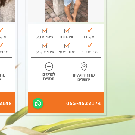
מקלחת
חניה חינם
עיסוי מרגיע
מקל
נקי ומסודר
מקום פרטי
עיסוי מקצועי
נקי ומ
לפרטים
מחוז ירושלים
מחוז
נוספים
ירושלים
י
2148
055-4532174