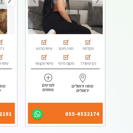
מקלחת
חניה חינם
עיסוי מרגיע
ג'קו
נקי ומסודר
מקום פרטי
עיסוי מקצועי
עיסוי 
לפרטים
מחוז ירושלים
מחוז
נוספים
ירושלים
י
2191
055-4532174