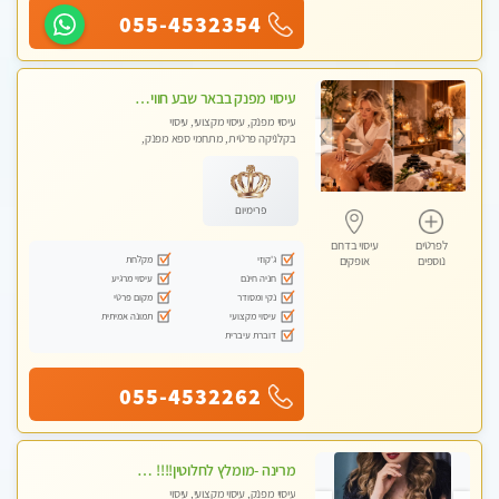
055-4532354
עיסוי מפנק בבאר שבע חוויה מרגיעה ובלתי נשכחת מעסות מקצועיות
עיסוי מפנק, עיסוי מקצועי, עיסוי
בקלניקה פרטית, מתחמי ספא מפנק,
מכוני עיסוי מפנק, עיסוי טנטרה
פרימיום
לפרטים
עיסוי בדרום
ג'קוזי
מקלחת
נוספים
אופקים
חניה חינם
עיסוי מרגיע
נקי ומסודר
מקום פרטי
עיסוי מקצועי
תמונה אמיתית
דוברת עיברית
055-4532262
מרינה -מומלץ לחלוטין!!!! מעסה איכותית מקצועית ומפנקת מאוד .פרטי!
עיסוי מפנק, עיסוי מקצועי, עיסוי