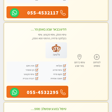
055-4532117
חדש בבאר שבע באופן פרטי ודיסקרטי מקום יפה מסודר נקי ואווירה נעימה יחס טוב בבית חם! ללא מין !
עיסוי מפנק, עיסוי מקצועי, עיסוי
בקלניקה פרטית, מתחמי ספא מפנק,
מכוני עיסוי מפנק, עיסוי טנטרה
פלטינה
לפרטים
עיסוי בדרום
מקלחת
חניה חינם
נוספים
באר שבע
עיסוי מרגיע
נקי ומסודר
מקום פרטי
עיסוי מקצועי
תמונה אמיתית
דוברת עיברית
055-4532295
טיפול במגע שמשלב מספר טכניקות עיסויים. מומלץ מאוד !!!