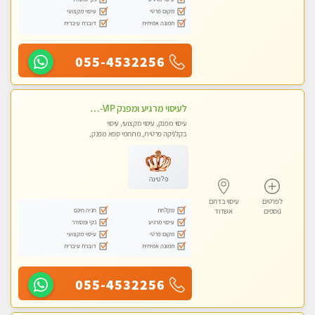
מקום פרטי
עיסוי מקצועי
תמונה אמיתית
דוברת עיברית
055-4532256
לעיסוי מרגיע ומפנק VIP-מומלץ לחלוטין! פרטי! ​​​​​​ Highly recommended
עיסוי מפנק, עיסוי מקצועי, עיסוי
בקלניקה פרטית, מתחמי ספא מפנק,
מכוני עיסוי מפנק, עיסוי עד הבית, עיסוי
טנטרה
פלטינה
לפרטים
עיסוי בדרום
מקלחת
חניה חינם
נוספים
אשדוד
עיסוי מרגיע
נקי ומסודר
מקום פרטי
עיסוי מקצועי
תמונה אמיתית
דוברת עיברית
055-4532256