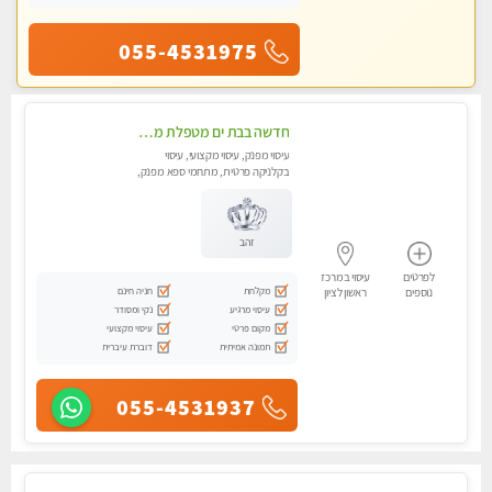
055-4531975
חדשה בבת ים מטפלת מקצוענית ידי זהב VIP-מומלץ לחלוטין! פרטי! ​​​​​​ Highly recommended
עיסוי מפנק, עיסוי מקצועי, עיסוי
בקלניקה פרטית, מתחמי ספא מפנק,
מכוני עיסוי מפנק, עיסוי טנטרה
זהב
לפרטים
עיסוי במרכז
מקלחת
חניה חינם
נוספים
ראשון לציון
עיסוי מרגיע
נקי ומסודר
מקום פרטי
עיסוי מקצועי
תמונה אמיתית
דוברת עיברית
055-4531937