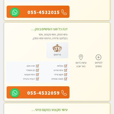
055-4532015
דנה כל סוגי העיסויים במקום הכי מושלם בעיר בבאר שבע
עיסוי מפנק, עיסוי מקצועי, עיסוי
בקלניקה פרטית, מתחמי ספא מפנק,
מכוני עיסוי מפנק, עיסוי טנטרה
פרימיום
לפרטים
עיסוי בדרום
מקלחת
חניה חינם
נוספים
באר שבע
עיסוי מרגיע
נקי ומסודר
מקום פרטי
עיסוי מקצועי
תמונה אמיתית
דוברת עיברית
055-4532059
עיסוי מקצועי במקום פרטי,מפנק ומרגיע...מומלץ מאוד....ללא מין !