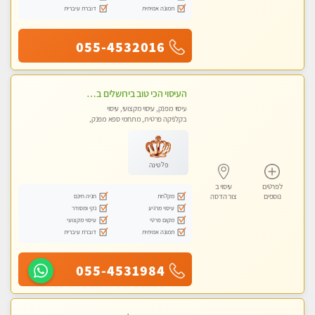
תמונה אמיתית
דוברת עיברית
055-4532016
העיסוי הכי טוב בירושלים במרכז ירושלים GREEN -SPA מפנק מקצועי ומשחרר
עיסוי מפנק, עיסוי מקצועי, עיסוי
בקלניקה פרטית, מתחמי ספא מפנק,
מכוני עיסוי מפנק, עיסוי טנטרה
פלטינה
לפרטים
עיסוי ב
מקלחת
חניה חינם
נוספים
צור הדסה
עיסוי מרגיע
נקי ומסודר
מקום פרטי
עיסוי מקצועי
תמונה אמיתית
דוברת עיברית
055-4531984