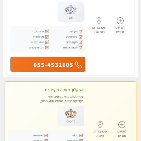
זהב
לפרטים
עיסוי בדרום
מקלחת
חניה חינם
נוספים
באר שבע
עיסוי מרגיע
נקי ומסודר
מקום פרטי
עיסוי מקצועי
תמונה אמיתית
דוברת עיברית
055-4532105
אשקלון- מעסה מקצועית חדשה ואיכותית לעיסוי מרגיע ומפנק VIP-מומלץ לחלוטין! פרטי! ​​​​​​ Highly recommended
עיסוי מפנק, עיסוי מקצועי, עיסוי
בקלניקה פרטית, מתחמי ספא מפנק,
מכוני עיסוי מפנק, עיסוי עד הבית, עיסוי
טנטרה
פרימיום
לפרטים
עיסוי בדרום
מקלחת
חניה חינם
נוספים
גן יבנה
עיסוי מרגיע
נקי ומסודר