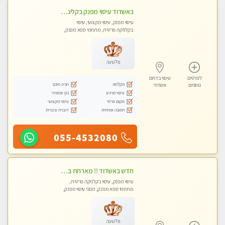
באשדוד עיסוי מפנק בקליניקה פרטית שירות vip לרציניים בלבד! מומלץ!!
עיסוי מפנק, עיסוי מקצועי, עיסוי
בקלניקה פרטית, מתחמי ספא מפנק,
מכוני עיסוי מפנק, עיסוי טנטרה
פלטינה
לפרטים
עיסוי בדרום
מקלחת
חניה חינם
נוספים
אשדוד
עיסוי מרגיע
נקי ומסודר
מקום פרטי
עיסוי מקצועי
תמונה אמיתית
דוברת עיברית
055-4532080
חדש באשדוד !! מארחת בדירתי באופן פרטי ודיסקרטי מקום יפה מסודר נקי ואווירה נעימה יחס טוב בבית חםללא מין !!
עיסוי מפנק, עיסוי בקלניקה פרטית,
מתחמי ספא מפנק, מכוני עיסוי מפנק,
עיסוי טנטרה, עיסוי לנשים בלבד
פלטינה