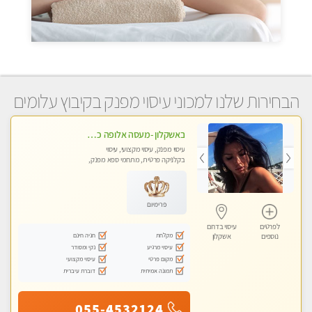
הבחירות שלנו למכוני עיסוי מפנק בקיבוץ עלומים
באשקלון -מעסה אלופה כל סוגי העיסויים מעסה מקצועית ואיכותית פרטי!!
עיסוי מפנק, עיסוי מקצועי, עיסוי
בקלניקה פרטית, מתחמי ספא מפנק,
מכוני עיסוי מפנק, עיסוי טנטרה
פרימיום
לפרטים
עיסוי בדרום
מקלחת
חניה חינם
נוספים
אשקלון
עיסוי מרגיע
נקי ומסודר
מקום פרטי
עיסוי מקצועי
תמונה אמיתית
דוברת עיברית
055-4532124