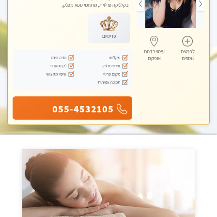
בקלניקה פרטית, מתחמי ספא מפנק,
מכוני עיסוי מפנק, עיסוי טנטרה
פרימיום
לפרטים
עיסוי בדרום
מקלחת
חניה חינם
נוספים
אופקים
עיסוי מרגיע
נקי ומסודר
מקום פרטי
עיסוי מקצועי
תמונה אמיתית
055-4532105