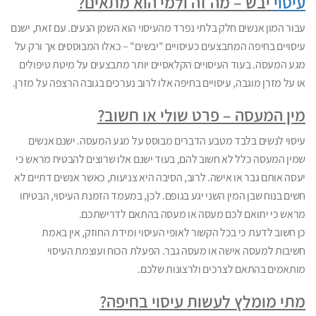
עיסוי
יבש – מה זה ולמי הוא מתאים?
עבור המון אנשים חלק בלתי נפרד מהעיסוי הוא השמן הנעים. עם זאת, ישנם
עיסויים בחיפה המתבצעים כעיסויים "יבשים" – כאלו המבוססים אך ורק על
מגע המעסה. בעוד העיסויים הקלאסיים יותר מתבצעים על מיטת טיפולים
או על מזרן מוגבה, עיסויים בחיפה אלו לרוב נערכים בגובה הרצפה על מזרן.
מין המעסה – פרט שולי או חשוב?
עיסוי לנשים בלבד מטבע הדברים מבוסס על מגע המעסה. ישנם אנשים
שמין המעסה כלל לא חשוב להם, בעוד ישנם אלו שרוצים להבטיח מראש כי
יעסה אותם גבר או אישה. לרוב, הסיבה היא צניעות, כאשר אנשים דתיים לא
חשים בנוח שבן המין השני יגע בגופם. לכן, במעמד הזמנת העיסוי, הבטיחו
מראש כי יתואם לכם מעסה או מעסה בהתאם לדרישתכם.
כן חשוב לדעת כי בכל הקשור לאופי העיסוי ומידת החוזק, אין באמת
חשיבות למעסה אישה או מעסה גבר. הפעלת הכוח ועוצמת העיסוי
מותאמים בהתאם לצרכים ולרצונות שלכם.
מתי מומלץ לעשות עיסוי בחיפה?