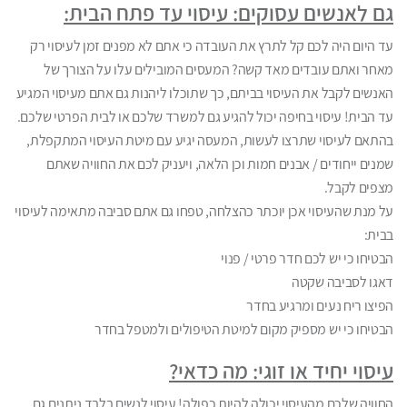
גם לאנשים עסוקים: עיסוי עד פתח הבית:
עד היום היה לכם קל לתרץ את העובדה כי אתם לא מפנים זמן לעיסוי רק
מאחר ואתם עובדים מאד קשה? המעסים המובילים עלו על הצורך של
האנשים לקבל את העיסוי בביתם, כך שתוכלו ליהנות גם אתם מעיסוי המגיע
עד הבית! עיסוי בחיפה יכול להגיע גם למשרד שלכם או לבית הפרטי שלכם.
בהתאם לעיסוי שתרצו לעשות, המעסה יגיע עם מיטת העיסוי המתקפלת,
שמנים ייחודים / אבנים חמות וכן הלאה, ויעניק לכם את החוויה שאתם
מצפים לקבל.
על מנת שהעיסוי אכן יוכתר כהצלחה, טפחו גם אתם סביבה מתאימה לעיסוי
בבית:
הבטיחו כי יש לכם חדר פרטי / פנוי
דאגו לסביבה שקטה
הפיצו ריח נעים ומרגיע בחדר
הבטיחו כי יש מספיק מקום למיטת הטיפולים ולמטפל בחדר
עיסוי יחיד או זוגי: מה כדאי?
החוויה שלכם מהעיסוי יכולה להיות כפולה! עיסוי לנשים בלבד ניתנים גם