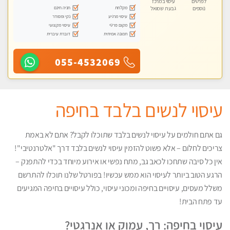
לפרטים
עיסוי במרכז
מקלחת
חניה חינם
נוספים
גבעת שמואל
עיסוי מרגיע
נקי ומסודר
מקום פרטי
עיסוי מקצועי
תמונה אמיתית
דוברת עיברית
055-4532069
עיסוי לנשים בלבד בחיפה
גם אתם חולמים על עיסוי לנשים בלבד שתוכלו לקבל? אתם לא באמת
צריכים לחלום – אלא פשוט להזמין עיסוי לנשים בלבד דרך "אלטרנטיבי"!
אין כל סיבה שתחכו לכאב גב, מתח נפשי או אירוע מיוחד בכדי להתפנק –
הרגע הטוב ביותר לעיסוי הוא ממש עכשיו! בפורטל שלנו תוכלו להתרשם
משלל מעסים, עיסויים בחיפה ומכוני עיסוי, כולל עיסויים בחיפה המגיעים
עד פתח הבית!
עיסוי בחיפה: רך, עמוק או אנרגטי?