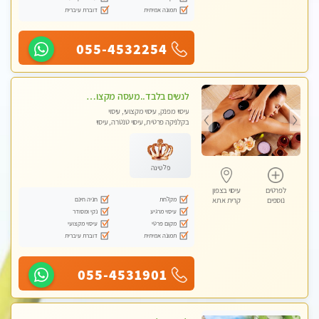
תמונה אמיתית
דוברת עיברית
055-4532254
לנשים בלבד..מעסה מקצועי לנשים בלבד לעיסוי מרגיע ומפנק VIP-מומלץ לחלוטין! פרטי! ​​​​​​
עיסוי מפנק, עיסוי מקצועי, עיסוי
בקלניקה פרטית, עיסוי טנטרה, עיסוי
מגבר לאישה, עיסוי לנשים בלבד
פלטינה
לפרטים
עיסוי בצפון
מקלחת
חניה חינם
נוספים
קרית אתא
עיסוי מרגיע
נקי ומסודר
מקום פרטי
עיסוי מקצועי
תמונה אמיתית
דוברת עיברית
055-4531901