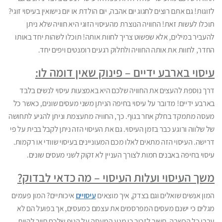
לזוגות! גם אתם רוצים לחגוג יום אהבה, יום הולדת או יום נישואין בעיסוי זוגי?
תוכלו לעשות זאת! החוויה הנוצרת מהעיסוי הזוגי היא חוויה שלא ניתן
להעביר במילים, אלא שפשוט צריך לחוות אותה! תוכלו לשהות יחד באותו
החדר, לחוות את אותה החוויה ולחלוק רגעים רומנטים ויפים יחד.
עיסוי בארבע ידיים – פינוק שאין דומה לו:
דרך נוספת להעצים את החוויה שלכם היא באמצעות עיסוי לנשים בלבד
בארבע ידיים! מדובר על עיסוי בחיפה הניתן משני מעסים שונים, כאשר כל
מעסה מתמקד בחלק אחר בגוף. כך, החוויה מתעצמת וניתן להגיע לתחושה
של שלווה ורוגע כבר בזמן העיסוי. גם את העיסוי הזה ניתן לקבל בבית על פי
דרישה. העיסוי הזה מתאים לאלו מכם המעוניינים בעיסוי שוודי או רקמות.
עיסוי בחיפה באבנים חמות לצורך העניין לא זקוק לשני מעסים שונים.
משך העיסוי ועלות העיסוי – מה כדאי לבדוק?
המון אנשים שואלים וגם בצדק, איך מוצאים
עיסויים
איכותיים? המון פעמים
מגלים כי ישנם מעסים המפרסמים את עצמם כמעסים, אך בפועל הם לא
עברו כל הכשרה. חשוב לזכור כי מגע המעסה על הגוף שלכם חייב להיות