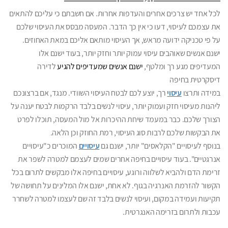
לכל אחד יש צרכים אחרים והעדפות אחרות. אם חשבתם כי עליכם להתאים
את עצמכם לעיסוי, דעו כי אין כך הדבר. המעסה מבסס את העיסוי שלכם
על פי טכניקה ידועה מראש, אך העיסוי מותאם אליכם במאת האחוזים.
ישנם אנשים שאוהבים עיסוי עמוק יותר וחזק יותר, בעוד ישנם אלו
המעדיפים מגע רך ומלטף,
ישנם אנשים שמעדיפים להגיע
ל
דירה
דיסקרטית בחיפה
במידה ותרצו
עיסוי
רך, יוצע לכם לבטח העיסוי השוודי. מנגד, אם ברצונכם
ליהנות מעיסוי חזק ועמוק יותר, עיסוי לנשים בלבד הרקמות לבטח יענה על
הצורך שלכם. כבר במעמד שיחת ההיכרות אל מול המעסה, תוכלו לפרט
את הבקשות שלכם לרבות סוג העיסוי, רמת החוזק וכן הלאה.
בנוסף לעיסויים "הקלאסים" יותר, ישנם גם
עיסויים
המוכרים כ"עיסויים
אנרגטיים". בעוד עיסויים בחיפה אחרים שמים לעצמם למטרה לשפר את
זרימת הדם ולהביא לשלווה ורוגע, עיסויים בחיפה אלו מבקשים לתרום בכל
הקשור להזרמת האנרגיה בגוף. לא אחת, ישנם אלו המלינים על תחושה של
תקיעות ועמידה במקום, ועיסוי לנשים בלבד זה שם לעצמו למטרה לשחרר
עכבות ולתרום בזרימה האנגרטית.