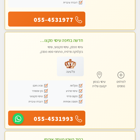
דוברת עיברית
055-4531977
חדשה בחיפה עיסוי מקצועי מזמינה אותך למסאז' באווירה נעימה ומרגיע לנפש.+ אבנים חמות וכוסות רוח מומלץ מאוד
עיסוי מפנק, עיסוי מקצועי, עיסוי
בקלניקה פרטית, מתחמי ספא מפנק,
עיסוי טנטרה
פלטינה
לפרטים
עיסוי בצפון
מקלחת
חניה חינם
נוספים
יקנעם עילית
עיסוי מרגיע
נקי ומסודר
מקום פרטי
עיסוי מקצועי
תמונה אמיתית
דוברת עיברית
055-4531993
בהוד השרון מעסה איכותית מקצועית ומפנקת חדשה מעסה צעירה ואלופה לעיסוי מפנק מומלץ מאוד ....פרטי!!