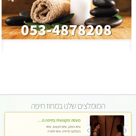
המומלצים שלנו במחוז חיפה
מעסה מקצועית בחיפה מעסה קלאסית ומפנקת להתקשר דרך -0505750417 WhatsApp מוזמן לחוויה בלתי נשכחת!!
עיסוי מפנק, עיסוי מקצועי, עיסוי
בקלניקה פרטית, עיסוי טנטרה