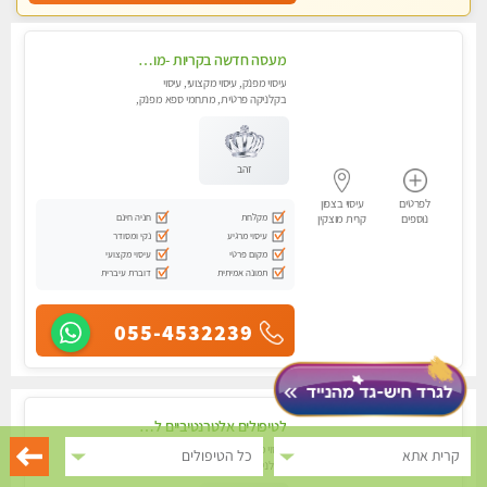
מעסה חדשה בקריות -מומלץ לחלוטין!! כל סוגי העיסויים מעסה מקצועית ואיכותית פרטי!! highly recommended..new in the city
עיסוי מפנק, עיסוי מקצועי, עיסוי
בקלניקה פרטית, מתחמי ספא מפנק,
מכוני עיסוי מפנק, עיסוי טנטרה
זהב
לפרטים
עיסוי בצפון
מקלחת
חניה חינם
נוספים
קרית מוצקין
עיסוי מרגיע
נקי ומסודר
מקום פרטי
עיסוי מקצועי
תמונה אמיתית
דוברת עיברית
055-4532239
לטיפולים אלטרנטיביים לעיסוי מרגיע ומפנק VIP-מומלץ לחלוטין! פרטי! ​​​​​​ Highly recommended-לקביעת תור נא להתקשר ....
עיסוי מפנק, עיסוי מקצועי, עיסוי
קרית אתא
כל הטיפולים
בקלניקה פרטית, מתחמי ספא מפנק,
מכוני עיסוי מפנק, עיסוי טנטרה