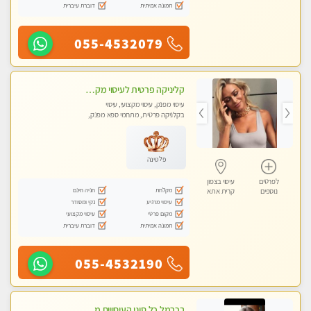
תמונה אמיתית
דוברת עיברית
055-4532079
קליניקה פרטית לעיסוי מקצועי ואלטרנטיבי ברמה גבוהה VIP תתקשר ..... highly recommended..new in the city
עיסוי מפנק, עיסוי מקצועי, עיסוי
בקלניקה פרטית, מתחמי ספא מפנק,
מכוני עיסוי מפנק, עיסוי עד הבית, עיסוי
טנטרה, עיסוי מגבר לגבר, עיסוי מגבר
לאישה
פלטינה
לפרטים
עיסוי בצפון
מקלחת
חניה חינם
נוספים
קרית אתא
עיסוי מרגיע
נקי ומסודר
מקום פרטי
עיסוי מקצועי
תמונה אמיתית
דוברת עיברית
055-4532190
בכרמל כל סוגי העיסויים מעסה מקצועית ואיכותית פרטי!!!