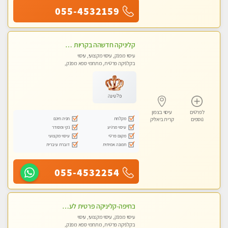
055-4532159
קליניקה חדשהה בקריות מעסה איכותית מפנקת ומקצועית מאוד+נשים +זוגות
עיסוי מפנק, עיסוי מקצועי, עיסוי
בקלניקה פרטית, מתחמי ספא מפנק,
מכוני עיסוי מפנק, עיסוי טנטרה, עיסוי
לנשים בלבד
פלטינה
לפרטים
עיסוי בצפון
מקלחת
חניה חינם
נוספים
קרית ביאליק
עיסוי מרגיע
נקי ומסודר
מקום פרטי
עיסוי מקצועי
תמונה אמיתית
דוברת עיברית
055-4532254
בחיפה-קליניקה פרטית לעיסוי מקצועי ואלטרנטיבי ברמה גבוהה VIP תתקשר ..... highly recommended..new in the city
עיסוי מפנק, עיסוי מקצועי, עיסוי
בקלניקה פרטית, מתחמי ספא מפנק,