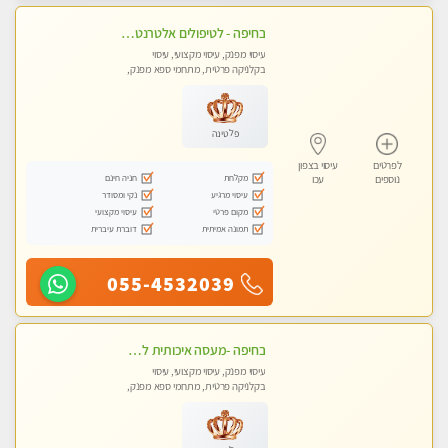
בחיפה - לטיפולים אלטרנטיביים לעיסוי מרגיע ומפנק VIP-מומלץ לחלוטין! פרטי! ​​​​​​ Highly recommended-לקביעת תור נא להתקשר ....
עיסוי מפנק, עיסוי מקצועי, עיסוי
בקלניקה פרטית, מתחמי ספא מפנק,
עיסוי טנטרה
פלטינה
לפרטים
עיסוי בצפון
מקלחת
חניה חינם
נוספים
עכו
עיסוי מרגיע
נקי ומסודר
מקום פרטי
עיסוי מקצועי
תמונה אמיתית
דוברת עיברית
055-4532039
בחיפה -מעסה איכותית לעיסוי טנטרה מקצועי ומרגיעה - WHATSAPP ONLY
עיסוי מפנק, עיסוי מקצועי, עיסוי
בקלניקה פרטית, מתחמי ספא מפנק,
עיסוי טנטרה