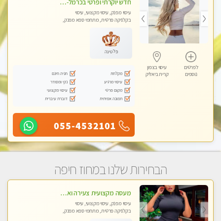
חדש יוקרתי ופרטי בכרמל-חיפה פנקו את עצמכם ברוגע פינוק וחוויה בלתי נשכחת ללא מין !!
עיסוי מפנק, עיסוי מקצועי, עיסוי
בקלניקה פרטית, מתחמי ספא מפנק,
עיסוי טנטרה
פלטינה
לפרטים
עיסוי בצפון
מקלחת
חניה חינם
נוספים
קרית ביאליק
עיסוי מרגיע
נקי ומסודר
מקום פרטי
עיסוי מקצועי
תמונה אמיתית
דוברת עיברית
055-4532101
הבחירות שלנו במחוז חיפה
מעסה מקצועית צעירה ואיכותית בקרית- חיים
עיסוי מפנק, עיסוי מקצועי, עיסוי
בקלניקה פרטית, מתחמי ספא מפנק,
עיסוי טנטרה