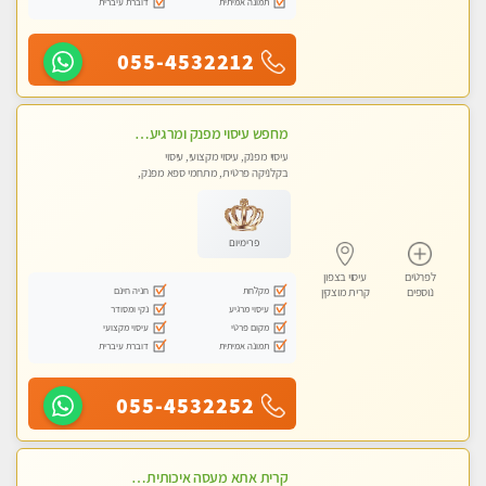
תמונה אמיתית
דוברת עיברית
055-4532212
מחפש עיסוי מפנק ומרגיע? בוא להכיר את הצוות המעסות החדשות שלנו. מקום מושלם !
עיסוי מפנק, עיסוי מקצועי, עיסוי
בקלניקה פרטית, מתחמי ספא מפנק,
עיסוי טנטרה
פרימיום
לפרטים
עיסוי בצפון
מקלחת
חניה חינם
נוספים
קרית מוצקין
עיסוי מרגיע
נקי ומסודר
מקום פרטי
עיסוי מקצועי
תמונה אמיתית
דוברת עיברית
055-4532252
קרית אתא מעסה איכותית מקצועית ללא מין