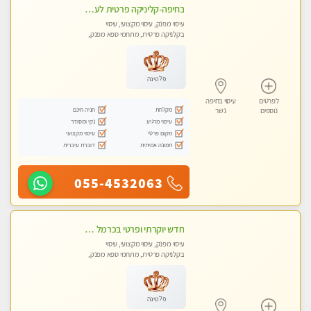
בחיפה-קליניקה פרטית לעיסוי מקצועי ואלטרנטיבי ברמה גבוהה VIP תתקשר ..... highly recommended..new in the city
עיסוי מפנק, עיסוי מקצועי, עיסוי
בקלניקה פרטית, מתחמי ספא מפנק,
עיסוי טנטרה
פלטינה
לפרטים
עיסוי בחיפה
מקלחת
חניה חינם
נוספים
נשר
עיסוי מרגיע
נקי ומסודר
מקום פרטי
עיסוי מקצועי
תמונה אמיתית
דוברת עיברית
055-4532063
חדש יוקרתי ופרטי בכרמל חיפה! פנקו את עצמכם ברוגע פינוק וחוויה בלתי נשכחת באווירה נעימה ...ללא מין !
עיסוי מפנק, עיסוי מקצועי, עיסוי
בקלניקה פרטית, מתחמי ספא מפנק,
עיסוי טנטרה
פלטינה