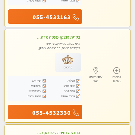
תמונה אמיתית
דוברת עיברית
055-4532163
בקרית מוצקין מעסה מדהימה- כל סוגי העיסויים מעסה מקצועית ואיכותית פרטי!!! לחוויה בלתי נשכחת!!
עיסוי מפנק, עיסוי מקצועי, עיסוי
בקלניקה פרטית, מתחמי ספא מפנק,
עיסוי טנטרה
פרימיום
לפרטים
עיסוי בחיפה
מקלחת
חניה חינם
נוספים
נשר
עיסוי מרגיע
נקי ומסודר
מקום פרטי
עיסוי מקצועי
תמונה אמיתית
דוברת עיברית
055-4532330
החדשה בחיפה עיסוי מקצועי מזמינה אותך למסאז' באווירה נעימה ומרגיע לנפש+ אבנים חמות וכוסות רוח מומלץ מאוד . . . highly recommended..new in the ci