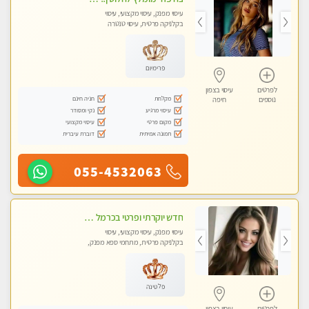
עיסוי מפנק, עיסוי מקצועי, עיסוי
בקלניקה פרטית, עיסוי טנטרה
פרימיום
לפרטים
עיסוי בצפון
מקלחת
חניה חינם
נוספים
חיפה
עיסוי מרגיע
נקי ומסודר
מקום פרטי
עיסוי מקצועי
תמונה אמיתית
דוברת עיברית
055-4532063
חדש יוקרתי ופרטי בכרמל – חיפה! פנקו את עצמכם ברוגע פינוק וחוויה בלתי נשכחת ללא מין !!
עיסוי מפנק, עיסוי מקצועי, עיסוי
בקלניקה פרטית, מתחמי ספא מפנק,
מכוני עיסוי מפנק, עיסוי טנטרה
פלטינה
לפרטים
עיסוי בצפון