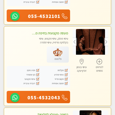
תמונה אמיתית
דוברת עיברית
055-4532101
מעסה מקצועית בחיפה מעסה קלאסית ומפנקת להתקשר דרך -0505750417 WhatsApp מוזמן לחוויה בלתי נשכחת!!
עיסוי מפנק, עיסוי מקצועי, עיסוי
בקלניקה פרטית, עיסוי טנטרה
פלטינה
לפרטים
עיסוי בצפון
מקלחת
חניה חינם
נוספים
זכרון יעקב
עיסוי מרגיע
נקי ומסודר
מקום פרטי
עיסוי מקצועי
תמונה אמיתית
דוברת עיברית
055-4532043
בחיפה -מומלץ לחלוטין!! מעסה יפה איכותית מקצועית ללא מין !