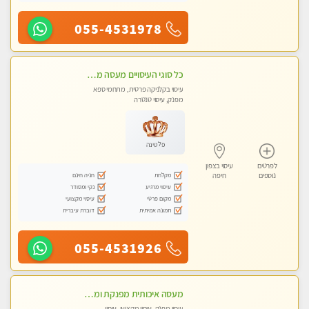
055-4531978
כל סוגי העיסויים מעסה מקצועית ואיכותית פרטי!!!
עיסוי בקלניקה פרטית, מתחמי ספא
מפנק, עיסוי טנטרה
פלטינה
לפרטים
עיסוי בצפון
מקלחת
חניה חינם
נוספים
חיפה
עיסוי מרגיע
נקי ומסודר
מקום פרטי
עיסוי מקצועי
תמונה אמיתית
דוברת עיברית
055-4531926
מעסה איכותית מפנקת ומקצועית מאוד-עיסוי מרגיע ושקט במקום מדהים עיסוי מושקע מאוד לכל שרירי הגוף...מומלץ!! פרטי !!
עיסוי מפנק, עיסוי מקצועי, עיסוי