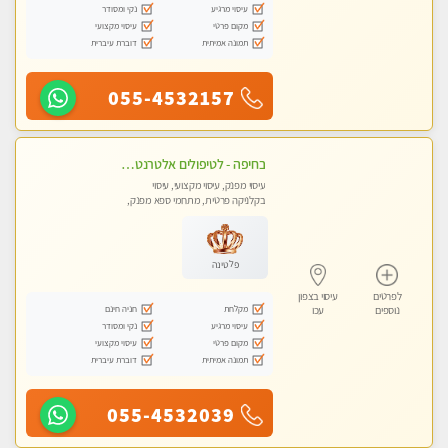
עיסוי מרגיע
נקי ומסודר
מקום פרטי
עיסוי מקצועי
תמונה אמיתית
דוברת עיברית
055-4532157
בחיפה - לטיפולים אלטרנטיביים לעיסוי מרגיע ומפנק VIP-מומלץ לחלוטין! פרטי! ​​​​​​ Highly recommended-לקביעת תור נא להתקשר ....
עיסוי מפנק, עיסוי מקצועי, עיסוי
בקלניקה פרטית, מתחמי ספא מפנק,
עיסוי טנטרה
פלטינה
לפרטים
עיסוי בצפון
מקלחת
חניה חינם
נוספים
עכו
עיסוי מרגיע
נקי ומסודר
מקום פרטי
עיסוי מקצועי
תמונה אמיתית
דוברת עיברית
055-4532039