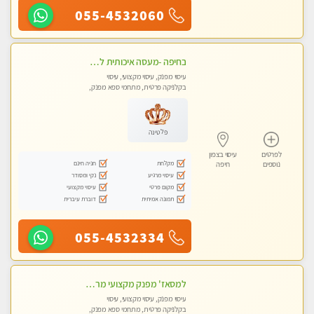
055-4532060
בחיפה -מעסה איכותית לעיסוי טנטרה מקצועי ומרגיעה - WHATSAPP ONLY
עיסוי מפנק, עיסוי מקצועי, עיסוי
בקלניקה פרטית, מתחמי ספא מפנק,
עיסוי טנטרה
פלטינה
לפרטים
עיסוי בצפון
מקלחת
חניה חינם
נוספים
חיפה
עיסוי מרגיע
נקי ומסודר
מקום פרטי
עיסוי מקצועי
תמונה אמיתית
דוברת עיברית
055-4532334
למסאז' מפנק מקצועי מרגיע ומשחרר את כל הגוף! מומלץ מאוד -ללא מין! בהוד- השרון
עיסוי מפנק, עיסוי מקצועי, עיסוי
בקלניקה פרטית, מתחמי ספא מפנק,