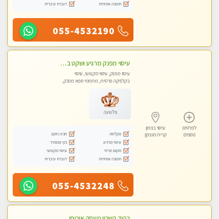
תמונה אמיתית
דוברת עיברית
055-4532190
עיסוי מפנק מרגיע ושקט במקום מדהים עיסוי מושקע מאוד -טל-04-8704141
עיסוי מפנק, עיסוי מקצועי, עיסוי
בקלניקה פרטית, מתחמי ספא מפנק,
עיסוי טנטרה
פלטינה
לפרטים
עיסוי בצפון
מקלחת
חניה חינם
נוספים
קרית מוצקין
עיסוי מרגיע
נקי ומסודר
מקום פרטי
עיסוי מקצועי
תמונה אמיתית
דוברת עיברית
055-4532248
בהוד השרון מעסה איכותית מקצועית ומפנקת חדשה מעסה צעירה ואלופה לעיסוי מפנק מומלץ מאוד ....פרטי!!