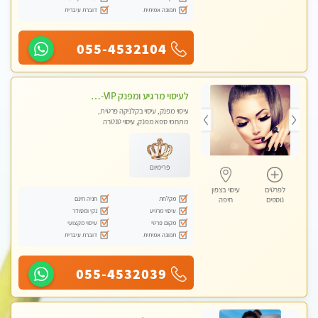
תמונה אמיתית
דוברת עיברית
055-4532104
לעיסוי מרגיע ומפנק VIP-מומלץ לחלוטין! פרטי! ​​​​​​ לקביעת תור נא להתקשר ....
עיסוי מפנק, עיסוי בקלניקה פרטית,
מתחמי ספא מפנק, עיסוי טנטרה
פרימיום
לפרטים
עיסוי בצפון
מקלחת
חניה חינם
נוספים
חיפה
עיסוי מרגיע
נקי ומסודר
מקום פרטי
עיסוי מקצועי
תמונה אמיתית
דוברת עיברית
055-4532039