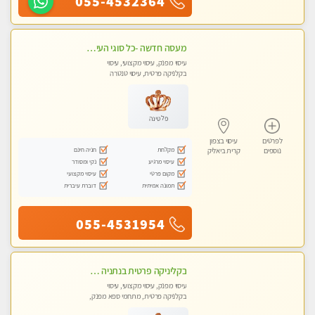
055-4532364
מעסה חדשה -כל סוגי העיסויים מעסה מקצועית ואיכותית פרטי!!!מומלץ לחלוטין!!
עיסוי מפנק, עיסוי מקצועי, עיסוי
בקלניקה פרטית, עיסוי טנטרה
פלטינה
לפרטים
עיסוי בצפון
מקלחת
חניה חינם
נוספים
קרית ביאליק
עיסוי מרגיע
נקי ומסודר
מקום פרטי
עיסוי מקצועי
תמונה אמיתית
דוברת עיברית
055-4531954
בקליניקה פרטית בנתניה עיסוי לחידוש אנרגיות עיסוי חלומי מומלץ מאוד ללא מין! highly recommended new in the city
עיסוי מפנק, עיסוי מקצועי, עיסוי
בקלניקה פרטית, מתחמי ספא מפנק,
עיסוי טנטרה