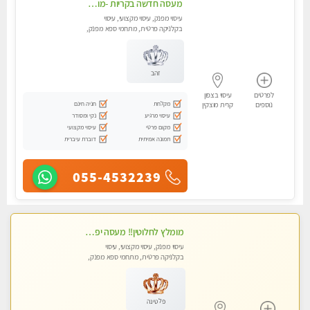
מעסה חדשה בקריות -מומלץ לחלוטין!! כל סוגי העיסויים מעסה מקצועית ואיכותית פרטי!! highly recommended..new in the city
עיסוי מפנק, עיסוי מקצועי, עיסוי
בקלניקה פרטית, מתחמי ספא מפנק,
מכוני עיסוי מפנק, עיסוי טנטרה
זהב
לפרטים
עיסוי בצפון
מקלחת
חניה חינם
נוספים
קרית מוצקין
עיסוי מרגיע
נקי ומסודר
מקום פרטי
עיסוי מקצועי
תמונה אמיתית
דוברת עיברית
055-4532239
מומלץ לחלוטין!! מעסה יפה איכותית מקצועית ומפנקת מאוד.פרטי.מומלץ בחום.
עיסוי מפנק, עיסוי מקצועי, עיסוי
בקלניקה פרטית, מתחמי ספא מפנק,
מכוני עיסוי מפנק
פלטינה