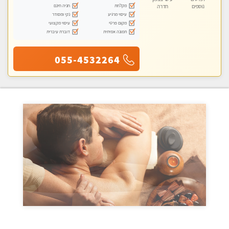
מקלחת
חניה חינם
נוספים
חדרה
עיסוי מרגיע
נקי ומסודר
מקום פרטי
עיסוי מקצועי
תמונה אמיתית
דוברת עיברית
055-4532264