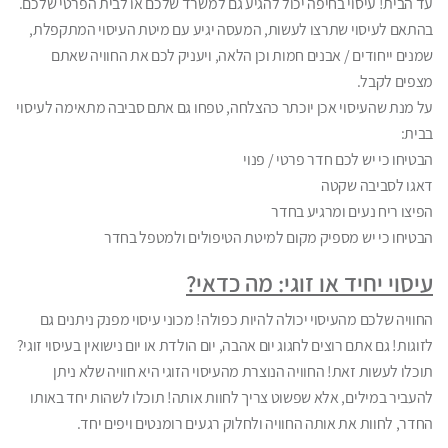
עד הבית! עיסוי בחיפה יכול להגיע גם למשרד שלכם או לבית הפרטי שלכם.
בהתאם לעיסוי שתרצו לעשות, המעסה יגיע עם מיטת העיסוי המתקפלת,
שמנים ייחודים / אבנים חמות וכן הלאה, ויעניק לכם את החוויה שאתם
מצפים לקבל.
על מנת שהעיסוי אכן יוכתר כהצלחה, טפחו גם אתם סביבה מתאימה לעיסוי
בבית:
הבטיחו כי יש לכם חדר פרטי / פנוי
דאגו לסביבה שקטה
הפיצו ריח נעים ומרגיע בחדר
הבטיחו כי יש מספיק מקום למיטת הטיפולים ולמטפל בחדר
עיסוי יחיד או זוגי: מה כדאי?
החוויה שלכם מהעיסוי יכולה להיות כפולה! מכוני עיסוי מפנק ניתנים גם
לזוגות! גם אתם רוצים לחגוג יום אהבה, יום הולדת או יום נישואין בעיסוי זוגי?
תוכלו לעשות זאת! החוויה הנוצרת מהעיסוי הזוגי היא חוויה שלא ניתן
להעביר במילים, אלא שפשוט צריך לחוות אותה! תוכלו לשהות יחד באותו
החדר, לחוות את אותה החוויה ולחלוק רגעים רומנטים ויפים יחד.