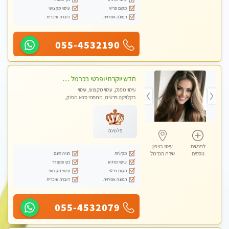
מקום פרטי
עיסוי מקצועי
תמונה אמיתית
דוברת עיברית
055-4532190
חדש יוקרתי ופרטי בכרמל – חיפה! פנקו את עצמכם ברוגע פינוק וחוויה בלתי נשכחת ללא מין !!
עיסוי מפנק, עיסוי מקצועי, עיסוי
בקלניקה פרטית, מתחמי ספא מפנק,
מכוני עיסוי מפנק, עיסוי טנטרה
פלטינה
לפרטים
עיסוי בצפון
מקלחת
חניה חינם
נוספים
טירת הכרמל
עיסוי מרגיע
נקי ומסודר
מקום פרטי
עיסוי מקצועי
תמונה אמיתית
דוברת עיברית
055-4532079