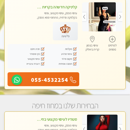
קליניקה חדשהה בקריות מעסה איכותית מפנקת ומקצועית מאוד+נשים +זוגות
עיסוי מפנק, עיסוי מקצועי, עיסוי
בקלניקה פרטית, מתחמי ספא מפנק,
מכוני עיסוי מפנק, עיסוי טנטרה, עיסוי
לנשים בלבד
פלטינה
לפרטים
עיסוי בצפון
מקלחת
חניה חינם
נוספים
קרית ביאליק
עיסוי מרגיע
נקי ומסודר
מקום פרטי
עיסוי מקצועי
תמונה אמיתית
דוברת עיברית
055-4532254
הבחירות שלנו במחוז חיפה
סטודיו לעיסוי מקצועי בחיפה, מרכז הכרמל, מפואר, נקי ויוקרתי. במקום מבחר מעסות מנוסות לכל סוגי העיסויים.
עיסוי מפנק, עיסוי מקצועי, עיסוי
בקלניקה פרטית, מתחמי ספא מפנק,