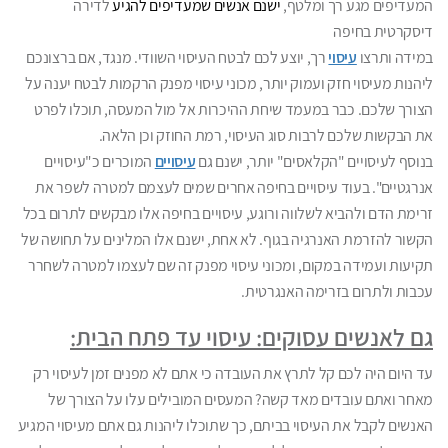
המעדיפים מגע רך ומלטף,
ישנם אנשים שמעדיפים להגיע
ל
דירה
דיסקרטית בחיפה
במידה ותרצו
עיסוי
רך, יוצע לכם לבטח העיסוי השוודי. מנגד, אם ברצונכם
ליהנות מעיסוי חזק ועמוק יותר, מכוני עיסוי מפנק הרקמות לבטח יענה על
הצורך שלכם. כבר במעמד שיחת ההיכרות אל מול המעסה, תוכלו לפרט
את הבקשות שלכם לרבות סוג העיסוי, רמת החוזק וכן הלאה.
בנוסף לעיסויים "הקלאסים" יותר, ישנם גם
עיסויים
המוכרים כ"עיסויים
אנרגטיים". בעוד עיסויים בחיפה אחרים שמים לעצמם למטרה לשפר את
זרימת הדם ולהביא לשלווה ורוגע, עיסויים בחיפה אלו מבקשים לתרום בכל
הקשור להזרמת האנרגיה בגוף. לא אחת, ישנם אלו המלינים על תחושה של
תקיעות ועמידה במקום, ומכוני עיסוי מפנק זה שם לעצמו למטרה לשחרר
עכבות ולתרום בזרימה האנגרטית.
גם לאנשים עסוקים: עיסוי עד פתח הבית:
עד היום היה לכם קל לתרץ את העובדה כי אתם לא מפנים זמן לעיסוי רק
מאחר ואתם עובדים מאד קשה? המעסים המובילים עלו על הצורך של
האנשים לקבל את העיסוי בביתם, כך שתוכלו ליהנות גם אתם מעיסוי המגיע