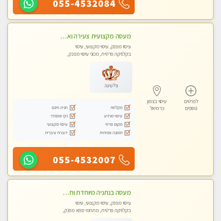
055-4532084
מעסה מקצועית צעירה ואיכותית לעיסוי מרגיע ומפנק VIP-מומלץ לחלוטין! פרטי! ​​​​​​ Highly recommended
עיסוי מפנק, עיסוי מקצועי, עיסוי
בקלניקה פרטית, מכוני עיסוי מפנק,
עיסוי טנטרה
פלטינה
לפרטים
עיסוי בצפון
מקלחת
חניה חינם
נוספים
כרמיאל
עיסוי מרגיע
נקי ומסודר
מקום פרטי
עיסוי מקצועי
תמונה אמיתית
דוברת עיברית
055-4532007
מעסה בנתניה מיוחדת וחדשה בעיר לעיסוי...
עיסוי מפנק, עיסוי מקצועי, עיסוי
בקלניקה פרטית, מתחמי ספא מפנק,
מכוני עיסוי מפנק, עיסוי טנטרה