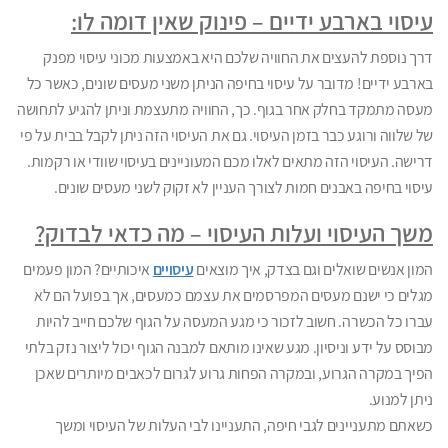
עיסוי בארבע ידיים – פינוק שאין דומה לו:
דרך נוספת להעצים את החוויה שלכם היא באמצעות מכוני עיסוי מפנק
בארבע ידיים! מדובר על עיסוי בחיפה הניתן משני מעסים שונים, כאשר כל
מעסה מתמקד בחלק אחר בגוף. כך, החוויה מתעצמת וניתן להגיע לתחושה
של שלווה ורוגע כבר בזמן העיסוי. גם את העיסוי הזה ניתן לקבל בבית על פי
דרישה. העיסוי הזה מתאים לאלו מכם המעוניינים בעיסוי שוודי או רקמות.
עיסוי בחיפה באבנים חמות לצורך העניין לא זקוק לשני מעסים שונים.
משך העיסוי ועלות העיסוי – מה כדאי לבדוק?
המון אנשים שואלים וגם בצדק, איך מוצאים
עיסויים
איכותיים? המון פעמים
מגלים כי ישנם מעסים המפרסמים את עצמם כמעסים, אך בפועל הם לא
עברו כל הכשרה. חשוב לזכור כי מגע המעסה על הגוף שלכם חייב להיות
מבוסס על ידע וניסיון. מגע שאינו מותאם למבנה הגוף יכול ליצור נזק בלתי
הפיך במקרה הגרוע, ובמקרה הפחות גרוע לגרום לכאבים מיותרים שאכן
ניתן למנוע.
כשאתם מתעניינים לגבי חיפה, התעניינו לבי העלות של העיסוי ומשך