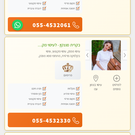
מקום פרטי
עיסוי מקצועי
תמונה אמיתית
דוברת עיברית
055-4532061
בקרית מוצקין - לעיסוי מקצועי ואיכותי מומלץ מאוד!! מעסה פרטית בוא ותבין מזה עיסוי … ❤️ ללא מין !!
עיסוי מפנק, עיסוי מקצועי, עיסוי
בקלניקה פרטית, מתחמי ספא מפנק,
מכוני עיסוי מפנק
פרימיום
לפרטים
עיסוי בצפון
מקלחת
חניה חינם
נוספים
עכו
עיסוי מרגיע
נקי ומסודר
מקום פרטי
עיסוי מקצועי
תמונה אמיתית
דוברת עיברית
055-4532330