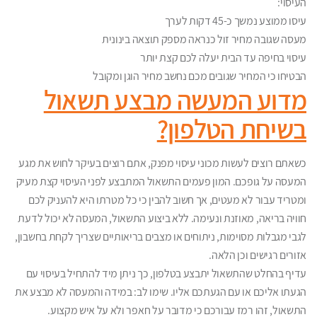
העיסוי:
עיסו ממוצע נמשך כ-45 דקות לערך
מעסה שגובה מחיר זול כנראה מספק תוצאה בינונית
עיסוי בחיפה עד הבית יעלה לכם קצת יותר
הבטיחו כי המחיר שגובים מכם נחשב מחיר הוגן ומקובל
מדוע המעשה מבצע תשאול
בשיחת הטלפון?
כשאתם רוצים לעשות מכוני עיסוי מפנק, אתם רוצים בעיקר לחוש את מגע
המעסה על גופכם. המון פעמים התשאול המתבצע לפני העיסוי קצת מעיק
ומטריד עבור לא מעטים, אך חשוב להבין כי כל מטרתו היא להעניק לכם
חוויה בריאה, מאוזנת ונעימה. ללא ביצוע התשאול, המעסה לא יכול לדעת
לגבי מגבלות מסוימות, ניתוחים או מצבים בריאותיים שצריך לקחת בחשבון,
אזורים רגישים וכן הלאה.
עדיף בהחלט שהתשאול יתבצע בטלפון, כך ניתן מיד להתחיל בעיסוי עם
הגעתו אליכם או עם הגעתכם אליו. שימו לב: במידה והמעסה לא מבצע את
התשאול, זהו רמז עבורכם כי מדובר על חאפר ולא על איש מקצוע.