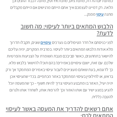
כמתנת יום הולדת, מתנת גיוס, מתנת אירוסין, מתנה לכבוד החגים וכן
הלאה. רק דמיינו לעצמכם איך אתם הייתם מרגישים אם הייתם מקבלים
מתנה
עיסוי
מפנק...
הלבוש המתאים ביותר לעיסוי: מה חשוב
לדעת?
לפני כניסתם אל חדר הטיפולים בו נערכים
עיסויים
שונים, תקבלו תדרוך
מלא אודות הלבוש המתאים ביותר לעיסוי. במרבית המקרים, יהיה עליכם
להישאר בתחתונים, כאשר סביבכם מגבת השומרת על הצניעות והפרטיות
שלכם. עם זאת, ישנם עיסויים באמירים! בהם תוכלו להישאר בלבוש מלא.
כך לדוגמא, בעת שאתם מעוניינים לעבור עיסוי באמירים המתמקד אך ורק
בראש, או לחילופין בעיסוי המתמקד באזור הכתפיים. בכדי שהעיסוי אכן
יהיה יעיל, האזור בו מתבצע העיסוי צריך להיות חשוף – כך שהמעסה יוכל
להגיע במגע ישיר עם אותו האזור וכך להרפות אותו, לשחרר אותו ולגרום
להטבה כללית.
אתם רשאים להדריך את המעסה באשר לעיסוי
המתאים לכם: