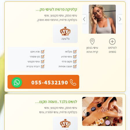
קליניקה פרטית לעיסוי מקצועי ואלטרנטיבי ברמה גבוהה VIP תתקשר ..... highly recommended..new in the city
עיסוי מפנק, עיסוי מקצועי, עיסוי
בקלניקה פרטית, מתחמי ספא מפנק,
מכוני עיסוי מפנק, עיסוי עד הבית, עיסוי
טנטרה, עיסוי מגבר לגבר, עיסוי מגבר
לאישה
פלטינה
לפרטים
עיסוי בצפון
מקלחת
חניה חינם
נוספים
קרית אתא
עיסוי מרגיע
נקי ומסודר
מקום פרטי
עיסוי מקצועי
תמונה אמיתית
דוברת עיברית
055-4532190
לנשים בלבד..מעסה מקצועי לנשים בלבד לעיסוי מרגיע ומפנק VIP-מומלץ לחלוטין! פרטי! ​​​​​​
עיסוי מפנק, עיסוי מקצועי, עיסוי
בקלניקה פרטית, עיסוי טנטרה, עיסוי
מגבר לאישה, עיסוי לנשים בלבד