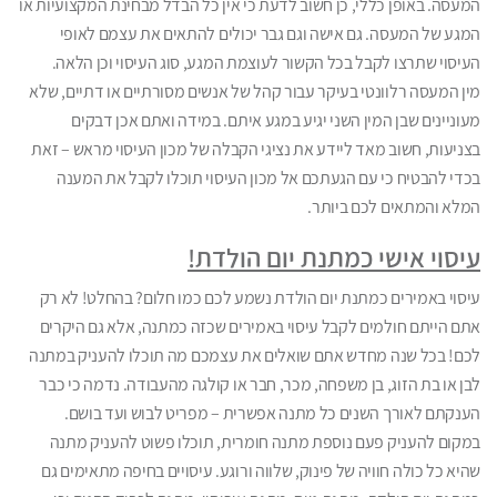
המעסה. באופן כללי, כן חשוב לדעת כי אין כל הבדל מבחינת המקצועיות או
המגע של המעסה. גם אישה וגם גבר יכולים להתאים את עצמם לאופי
העיסוי שתרצו לקבל בכל הקשור לעוצמת המגע, סוג העיסוי וכן הלאה.
מין המעסה רלוונטי בעיקר עבור קהל של אנשים מסורתיים או דתיים, שלא
מעוניינים שבן המין השני יגיע במגע איתם. במידה ואתם אכן דבקים
בצניעות, חשוב מאד ליידע את נציגי הקבלה של מכון העיסוי מראש – זאת
בכדי להבטיח כי עם הגעתכם אל מכון העיסוי תוכלו לקבל את המענה
המלא והמתאים לכם ביותר.
עיסוי אישי כמתנת יום הולדת!
עיסוי באמירים כמתנת יום הולדת נשמע לכם כמו חלום? בהחלט! לא רק
אתם הייתם חולמים לקבל עיסוי באמירים שכזה כמתנה, אלא גם היקרים
לכם! בכל שנה מחדש אתם שואלים את עצמכם מה תוכלו להעניק במתנה
לבן או בת הזוג, בן משפחה, מכר, חבר או קולגה מהעבודה. נדמה כי כבר
הענקתם לאורך השנים כל מתנה אפשרית – מפריט לבוש ועד בושם.
במקום להעניק פעם נוספת מתנה חומרית, תוכלו פשוט להעניק מתנה
שהיא כל כולה חוויה של פינוק, שלווה ורוגע. עיסויים בחיפה מתאימים גם