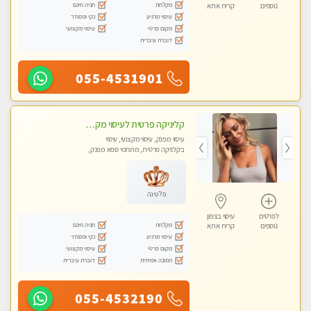
מקלחת
חניה חינם
נוספים
קרית אתא
עיסוי מרגיע
נקי ומסודר
מקום פרטי
עיסוי מקצועי
דוברת עיברית
055-4531901
קליניקה פרטית לעיסוי מקצועי ואלטרנטיבי ברמה גבוהה VIP תתקשר ..... highly recommended..new in the city
עיסוי מפנק, עיסוי מקצועי, עיסוי
בקלניקה פרטית, מתחמי ספא מפנק,
מכוני עיסוי מפנק, עיסוי עד הבית, עיסוי
טנטרה, עיסוי מגבר לגבר, עיסוי מגבר
לאישה
פלטינה
לפרטים
עיסוי בצפון
מקלחת
חניה חינם
נוספים
קרית אתא
עיסוי מרגיע
נקי ומסודר
מקום פרטי
עיסוי מקצועי
תמונה אמיתית
דוברת עיברית
055-4532190