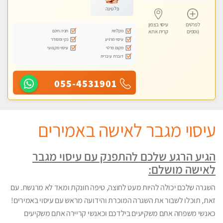
פלטינה
לפרטים
עיסוי בצפון
מקלחת
חניה חינם
נוספים
קרית אתא
עיסוי מרגיע
נקי ומסודר
מקום פרטי
עיסוי מקצועי
דוברת עיברית
055-4531901
עיסוי מגבר לאישה באמירים
הגיע הרגע שלכם להתפנק עם עיסוי מגבר
לאישה מושלם:
השגרה שלכם יכולה להיות מעט לחוצה, טיפה חונקת ומאד לא מרגשת. עם
זאת, תוכלו לשבור את השגרה המוכרת והידועה מראש עם עיסוי באמירים!
כאנשי משפחה אתם משקיעים בילדכם וכאנשי קריירה אתם משקיעים