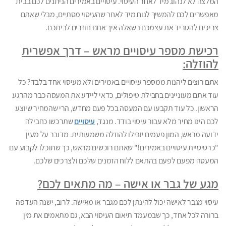
המלצה לא לנהוג מיד לאחר העיסוי. עיסויים באמירים הניתנים לכם בבית
מאפשרים לכם להמשיך לנוח מיד לאחר שהעיסוי מסתיים, מבלי שאתם
צריכים להטריד את עצמכם בשאלה איך אתם חוזרים לביתכם.
רכישת מספר עיסויים מראש – דרך אפשרית
להוזלה:
אתם רוצים ליהנות ממספר עיסויים באמירים ולא מעיסוי אחד בלבד? כל
עוד אתם מעוניינים בחבילת טיפולים, כדאי ליידע את המעסה כבר מהרגע
הראשון. כל עוד תקבעו עם המעסה בכל פעם מחדש, הרי שהמחיר שיוצע
לכם הינו מחיר מלא עבור עיסוי בודד. מנגד,
עיסויים
שתרכשו כחבילה
ידועה מראש, המון פעמים יובילו להוזלה משמעותית. מדובר על מעין
"כרטיסיית עיסויים באמירים!" שאתם רוכשים מראש, כך שתוכלו לקבוע עם
המעסה מפעם לפעם בהתאם ללוח הזמנים שלכם ולצרכים שלכם.
מגע של גבר או אישה – מה מתאים לכם?
עיסוי מגבר לאישה יכול להינתן לכם מגבר או מאישה. לרוב, ישנה העדפה
ברורה לכל אחד, כך שבמעמד תיאום העיסוי הבא, גם מתאמים את מין