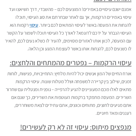
אמנם ישנם עיסויים באמירים! המוצעים לכם – מהשבדי, דרך השיאצו ועד
עיסוי באמירים הרקמות, אך גם לאחר שבחרתם את סוג העיסוי, תוכלו
להנחות את המעסה באשר לעיסוי המתאים לכם ביותר.
עיסוי
רקמות הוא
העיסוי הנבחר על ידכם לדוגמא? לאורך כל העיסוי תוכלו לשמור על הקשר
עם המעסה, לכוון אותו לאזורים מסוימים, להעיר לו כשלא נעים לכם, להאיר
לו כשנעים לכם, להנחות אותו באשר לעוצמת המגע וכן הלאה.
עיסוי הרקמות – נפטרים מהמתחים והלחצים:
אורח החיים של המון אנשים יכול להיות מלחיץ: התחייבויות, פגישות, לוחות
זמנים, שילוב בין קריירה למשפחה ושלל מטלות שונות. עיסוי הרקמות
מתאים לאלו מכם המעוניינים להגיע להרפייה – גופנית ומנטלית עם שחרור
השרירים. המעסה מתמקד ברקמות העוטפות את השרירים, כך שגם אם
אתם מגיעים לחוצים, מתוחים וכווצים, אתם עתידים לצאת משוחררים,
רעננים ומאד חיוניים.
מנפצים מיתוס: עיסוי זה לא רק לעשירים!