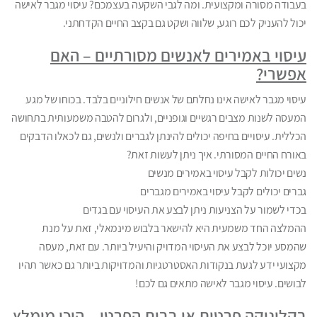
בעבודה מסורה ומקצועית. ומה לגבי השקעה בעצמכם? עיסוי מגבר לאישה
יכול להעניק לכם רוגע, שלווה ושקט גם בקצב החיים הקדחתני.
עיסוי באמירים לאנשים מסורתיים – האם
אפשרי?
עיסוי מגבר לאישה אינו נחלתם של אנשים חילוניים בלבד. בכוחו של מגע
המעסה לשנות מצבים רגשיים וגופניים, ולגרום להטבה משמעותית בתחושה
הכללית. עיסויים בחיפה יכולים להינתן לגברים ולנשים, גם לכאלו הדבקים
באורח החיים המסורתי. איך ניתן לעשות זאת?
נשים יכולות לקבל עיסוי באמירים מנשים
גברים יכולים לקבל עיסוי באמירים מגברים
בכדי לשמור על הצניעות ניתן לבצע את העיסוי עם בגדים
ההמלצה החד משמעית היא להישאר בלבוש מינמאלי, זאת על מנת
שהמסע יוכל לבצע את העיסוי המדויק והיעיל ביותר. עם זאת, מעסה
מקצועי ידע לגעת בנקודות האסטרטגיות והמדויקות ביותר גם כאשר תהיו
לבושים. עיסוי מגבר לאישה מתאים גם לכם!
בקליניקה פרטית או בבית הפרטי – היכן מומלץ