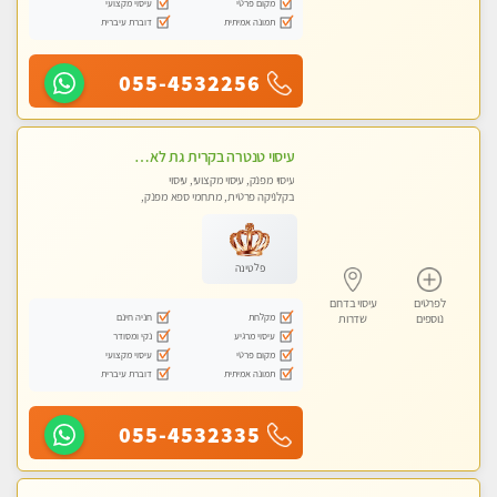
מקום פרטי
עיסוי מקצועי
תמונה אמיתית
דוברת עיברית
055-4532256
עיסוי טנטרה בקרית גת לא מה שחשבת הרבה יותר ממה שדמיינת פרטי!!! Highly recommended
עיסוי מפנק, עיסוי מקצועי, עיסוי
בקלניקה פרטית, מתחמי ספא מפנק,
מכוני עיסוי מפנק, עיסוי עד הבית, עיסוי
טנטרה
פלטינה
לפרטים
עיסוי בדרום
מקלחת
חניה חינם
נוספים
שדרות
עיסוי מרגיע
נקי ומסודר
מקום פרטי
עיסוי מקצועי
תמונה אמיתית
דוברת עיברית
055-4532335