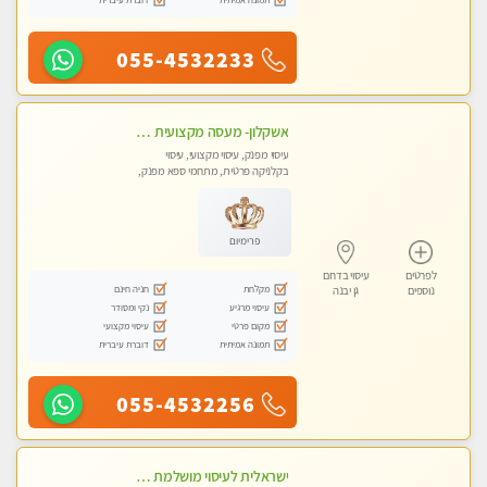
055-4532233
אשקלון- מעסה מקצועית חדשה ואיכותית לעיסוי מרגיע ומפנק VIP-מומלץ לחלוטין! פרטי! ​​​​​​ Highly recommended
עיסוי מפנק, עיסוי מקצועי, עיסוי
בקלניקה פרטית, מתחמי ספא מפנק,
מכוני עיסוי מפנק, עיסוי עד הבית, עיסוי
טנטרה
פרימיום
לפרטים
עיסוי בדרום
מקלחת
חניה חינם
נוספים
גן יבנה
עיסוי מרגיע
נקי ומסודר
מקום פרטי
עיסוי מקצועי
תמונה אמיתית
דוברת עיברית
055-4532256
ישראלית לעיסוי מושלמת לעיסוי מושלם ואיכותי במיוחד !