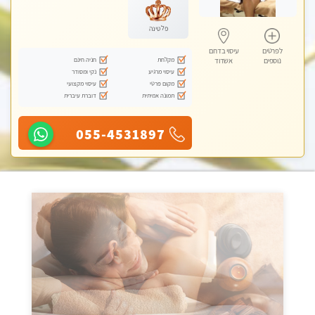
פלטינה
לפרטים
עיסוי בדרום
מקלחת
חניה חינם
נוספים
אשדוד
עיסוי מרגיע
נקי ומסודר
מקום פרטי
עיסוי מקצועי
תמונה אמיתית
דוברת עיברית
055-4531897