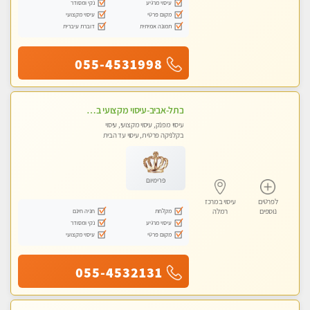
עיסוי מרגיע
נקי ומסודר
מקום פרטי
עיסוי מקצועי
תמונה אמיתית
דוברת עיברית
055-4531998
בתל-אביב-עיסוי מקצועי ברמה אחת מעל הכולל אבנים חמות רקמות עמוק בשילוב של כל סוגי העיסוי.
עיסוי מפנק, עיסוי מקצועי, עיסוי
בקלניקה פרטית, עיסוי עד הבית
פרימיום
לפרטים
עיסוי במרכז
מקלחת
חניה חינם
נוספים
רמלה
עיסוי מרגיע
נקי ומסודר
מקום פרטי
עיסוי מקצועי
055-4532131