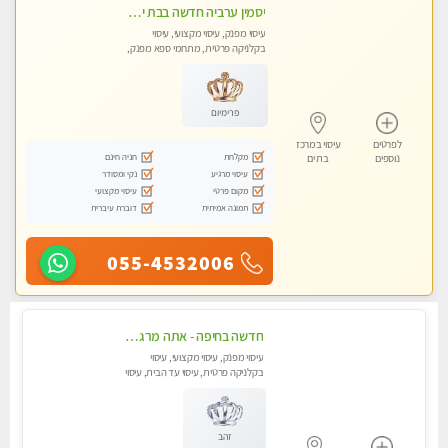
יסמין ערביה חדשה בבת ים חדש חדש .כל סוגי העיסויים במקום הכי מושלם בעיר בת ים . highly recommended..new in the city
עיסוי מפנק, עיסוי מקצועי, עיסוי
בקלניקה פרטית, מתחמי ספא מפנק,
מכוני עיסוי מפנק, עיסוי עד הבית, עיסוי
טנטרה
פרימיום
לפרטים
עיסוי במרכז
מקלחת
חניה חינם
נוספים
בת ים
עיסוי מרגיע
נקי ומסודר
מקום פרטי
עיסוי מקצועי
תמונה אמיתית
דוברת עיברית
055-4532006
חדשה בחיפה - אתה מרגיש עייף??? זה הזמן להתפנק בעיסוי מקצועי ברמה גבוהה- Highly recommended
עיסוי מפנק, עיסוי מקצועי, עיסוי
בקלניקה פרטית, עיסוי עד הבית, עיסוי
טנטרה
זהב