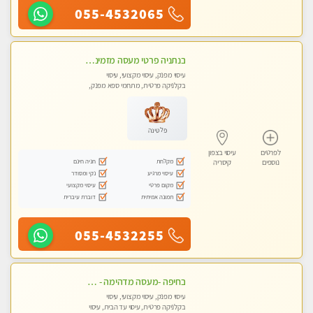
055-4532065
בנתניה פרטי מעסה מזמינה אותך למפגש אחד על אחד בלי שותפות! פינוק מרגיע vip
עיסוי מפנק, עיסוי מקצועי, עיסוי
בקלניקה פרטית, מתחמי ספא מפנק,
עיסוי עד הבית
פלטינה
לפרטים
עיסוי בצפון
מקלחת
חניה חינם
נוספים
קיסריה
עיסוי מרגיע
נקי ומסודר
מקום פרטי
עיסוי מקצועי
תמונה אמיתית
דוברת עיברית
055-4532255
בחיפה -מעסה מדהימה - כל סוגי העיסויים מעסה מקצועית ואיכותית פרטי!!!
עיסוי מפנק, עיסוי מקצועי, עיסוי
בקלניקה פרטית, עיסוי עד הבית, עיסוי