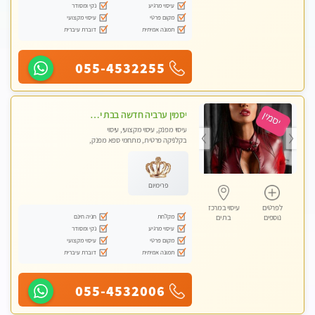
עיסוי מרגיע
נקי ומסודר
מקום פרטי
עיסוי מקצועי
תמונה אמיתית
דוברת עיברית
055-4532255
יסמין ערביה חדשה בבת ים חדש חדש .כל סוגי העיסויים במקום הכי מושלם בעיר בת ים . highly recommended..new in the city
עיסוי מפנק, עיסוי מקצועי, עיסוי
בקלניקה פרטית, מתחמי ספא מפנק,
מכוני עיסוי מפנק, עיסוי עד הבית, עיסוי
טנטרה
פרימיום
לפרטים
עיסוי במרכז
מקלחת
חניה חינם
נוספים
בת ים
עיסוי מרגיע
נקי ומסודר
מקום פרטי
עיסוי מקצועי
תמונה אמיתית
דוברת עיברית
055-4532006