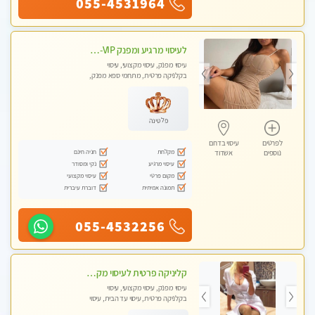
055-4531964
לעיסוי מרגיע ומפנק VIP-מומלץ לחלוטין! פרטי! ​​​​​​ Highly recommended
עיסוי מפנק, עיסוי מקצועי, עיסוי
בקלניקה פרטית, מתחמי ספא מפנק,
מכוני עיסוי מפנק, עיסוי עד הבית, עיסוי
טנטרה
פלטינה
לפרטים
עיסוי בדרום
מקלחת
חניה חינם
נוספים
אשדוד
עיסוי מרגיע
נקי ומסודר
מקום פרטי
עיסוי מקצועי
תמונה אמיתית
דוברת עיברית
055-4532256
קליניקה פרטית לעיסוי מקצועי ואלטרנטיבי ברמה גבוהה VIP תתקשר ..... highly recommended..new in the city
עיסוי מפנק, עיסוי מקצועי, עיסוי
בקלניקה פרטית, עיסוי עד הבית, עיסוי
טנטרה