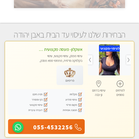
הבחירות שלנו לעיסוי עד הבית באבן יהודה
אשקלון- מעסה מקצועית חדשה ואיכותית לעיסוי מרגיע ומפנק VIP-מומלץ לחלוטין! פרטי! ​​​​​​ Highly recommended
עיסוי מפנק, עיסוי מקצועי, עיסוי
בקלניקה פרטית, מתחמי ספא מפנק,
מכוני עיסוי מפנק, עיסוי עד הבית, עיסוי
טנטרה
פרימיום
לפרטים
עיסוי בדרום
מקלחת
חניה חינם
נוספים
גן יבנה
עיסוי מרגיע
נקי ומסודר
מקום פרטי
עיסוי מקצועי
תמונה אמיתית
דוברת עיברית
055-4532256