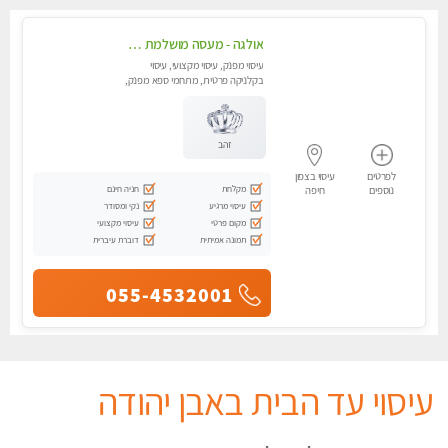
אולגה - מעסה מושלמת חדשה בעיר ! בחיפה טל - 052-5738058
עיסוי מפנק, עיסוי מקצועי, עיסוי
בקלניקה פרטית, מתחמי ספא מפנק,
מכוני עיסוי מפנק, עיסוי עד הבית,
עיסוי טנטרה
זהב
לפרטים
עיסוי בצפון
מקלחת
חניה חינם
נוספים
חיפה
עיסוי מרגיע
נקי ומסודר
מקום פרטי
עיסוי מקצועי
תמונה אמיתית
דוברת עיברית
055-4532001
עיסוי עד הבית באבן יהודה