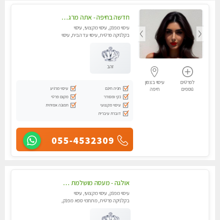
חדשה בחיפה - אתה מרגיש עייף??? זה הזמן להתפנק בעיסוי מקצועי ברמה גבוהה- Highly recommended
עיסוי מפנק, עיסוי מקצועי, עיסוי
בקלניקה פרטית, עיסוי עד הבית, עיסוי
טנטרה
זהב
לפרטים
עיסוי בצפון
חניה חינם
עיסוי מרגיע
נוספים
חיפה
נקי ומסודר
מקום פרטי
עיסוי מקצועי
תמונה אמיתית
דוברת עיברית
055-4532309
אולגה - מעסה מושלמת חדשה בעיר ! בחיפה טל - 052-5738058
עיסוי מפנק, עיסוי מקצועי, עיסוי
בקלניקה פרטית, מתחמי ספא מפנק,
מכוני עיסוי מפנק, עיסוי עד הבית,
עיסוי טנטרה