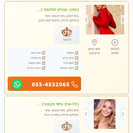
בחיפה -מומלץ לחלוטין!! כל סוגי העיסויים מעסה מקצועית ואיכותית פרטי!!!
עיסוי מפנק, עיסוי מקצועי, עיסוי
בקלניקה פרטית, מתחמי ספא מפנק,
מכוני עיסוי מפנק, עיסוי עד הבית, עיסוי
טנטרה
פלטינה
לפרטים
עיסוי בצפון
מקלחת
חניה חינם
נוספים
זכרון יעקב
עיסוי מרגיע
נקי ומסודר
מקום פרטי
עיסוי מקצועי
תמונה אמיתית
דוברת עיברית
055-4532065
בתל-אביב-עיסוי מקצועי ברמה אחת מעל הכולל אבנים חמות רקמות עמוק בשילוב של כל סוגי העיסוי.
עיסוי מפנק, עיסוי מקצועי, עיסוי
בקלניקה פרטית, עיסוי עד הבית