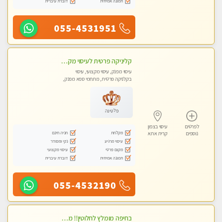
תמונה אמיתית
דוברת עיברית
055-4531951
קליניקה פרטית לעיסוי מקצועי ואלטרנטיבי ברמה גבוהה VIP תתקשר ..... highly recommended..new in the city
עיסוי מפנק, עיסוי מקצועי, עיסוי
בקלניקה פרטית, מתחמי ספא מפנק,
מכוני עיסוי מפנק, עיסוי עד הבית, עיסוי
טנטרה, עיסוי מגבר לגבר, עיסוי מגבר
לאישה
פלטינה
לפרטים
עיסוי בצפון
מקלחת
חניה חינם
נוספים
קרית אתא
עיסוי מרגיע
נקי ומסודר
מקום פרטי
עיסוי מקצועי
תמונה אמיתית
דוברת עיברית
055-4532190
בחיפה מומלץ לחלוטין!! מעסה יפה איכותית מקצועית ומפנקת מאוד פרטי מומלץ בחום.עיסוי מפנק מאוווד.