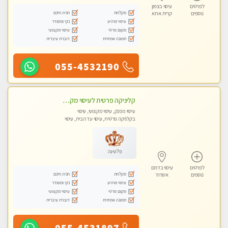
לפרטים
עיסוי בצפון
מקלחת
חניה חינם
נוספים
קרית אתא
עיסוי מרגיע
נקי ומסודר
מקום פרטי
עיסוי מקצועי
תמונה אמיתית
דוברת עיברית
055-4532190
קליניקה פרטית לעיסוי מקצועי ואלטרנטיבי ברמה גבוהה VIP תתקשר ..... highly recommended..new in the city
עיסוי מפנק, עיסוי מקצועי, עיסוי
בקלניקה פרטית, עיסוי עד הבית, עיסוי
טנטרה
פלטינה
לפרטים
עיסוי בדרום
מקלחת
חניה חינם
נוספים
אשדוד
עיסוי מרגיע
נקי ומסודר
מקום פרטי
עיסוי מקצועי
תמונה אמיתית
דוברת עיברית
055-4531897