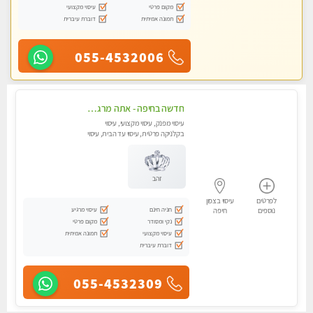
מקום פרטי
עיסוי מקצועי
תמונה אמיתית
דוברת עיברית
055-4532006
חדשה בחיפה - אתה מרגיש עייף??? זה הזמן להתפנק בעיסוי מקצועי ברמה גבוהה- Highly recommended
עיסוי מפנק, עיסוי מקצועי, עיסוי
בקלניקה פרטית, עיסוי עד הבית, עיסוי
טנטרה
זהב
לפרטים
עיסוי בצפון
חניה חינם
עיסוי מרגיע
נוספים
חיפה
נקי ומסודר
מקום פרטי
עיסוי מקצועי
תמונה אמיתית
דוברת עיברית
055-4532309