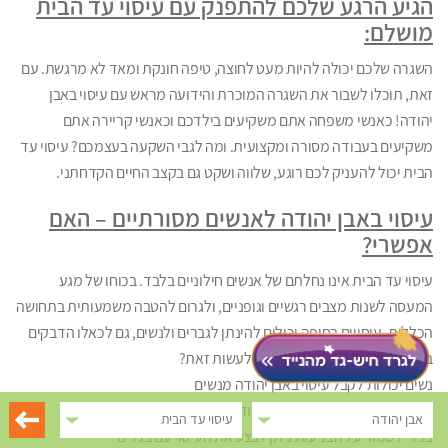
הגיע הרגע שלכם להתפנק עם עיסוי עד הבית
מושלם:
השגרה שלכם יכולה להיות מעט לחוצה, טיפה חונקת ומאד לא מרגשת. עם
זאת, תוכלו לשבור את השגרה המוכרת והידועה מראש עם עיסוי באבן
יהודה! כאנשי משפחה אתם משקיעים בילדכם וכאנשי קריירה אתם
משקיעים בעבודה מסורה ומקצועית. ומה לגבי השקעה בעצמכם? עיסוי עד
הבית יכול להעניק לכם רוגע, שלווה ושקט גם בקצב החיים הקדחתני.
עיסוי באבן יהודה לאנשים מסורתיים – האם
אפשרי?
עיסוי עד הבית אינו נחלתם של אנשים חילוניים בלבד. בכוחו של מגע
המעסה לשנות מצבים רגשיים וגופניים, ולגרום להטבה משמעותית בתחושה
הכללית. עיסויים בחיפה יכולים להינתן לגברים ולנשים, גם לכאלו הדבקים
באורח החיים המסורתי. איך ניתן לעשות זאת?
נשים יכולות לקבל עיסוי באבן יהודה מנשים
גברים יכולים לקבל עיסוי באבן יהודה מגברים
אבן יהודה
עיסוי עד הבית
בכדי לשמור על הצניעות ניתן לבצע את העיסוי עם בגדים