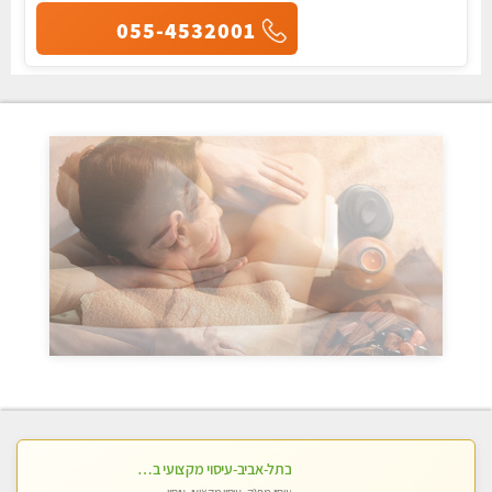
055-4532001
בתל-אביב-עיסוי מקצועי ברמה אחת מעל הכולל אבנים חמות רקמות עמוק בשילוב של כל סוגי העיסוי.