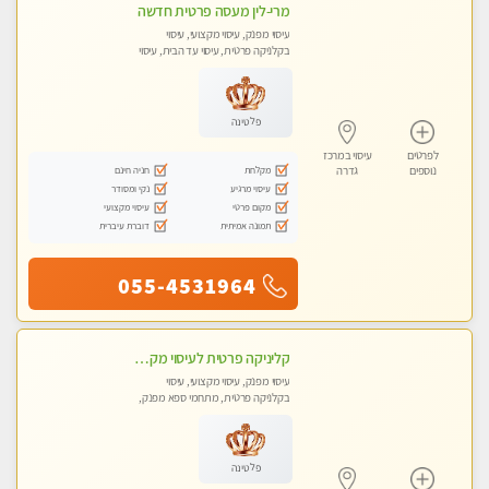
מרי-לין מעסה פרטית חדשה
עיסוי מפנק, עיסוי מקצועי, עיסוי
בקלניקה פרטית, עיסוי עד הבית, עיסוי
טנטרה
פלטינה
לפרטים
עיסוי במרכז
מקלחת
חניה חינם
נוספים
גדרה
עיסוי מרגיע
נקי ומסודר
מקום פרטי
עיסוי מקצועי
תמונה אמיתית
דוברת עיברית
055-4531964
קליניקה פרטית לעיסוי מקצועי ואלטרנטיבי ברמה גבוהה VIP תתקשר ..... highly recommended..new in the city
עיסוי מפנק, עיסוי מקצועי, עיסוי
בקלניקה פרטית, מתחמי ספא מפנק,
מכוני עיסוי מפנק, עיסוי עד הבית, עיסוי
טנטרה, עיסוי מגבר לגבר, עיסוי מגבר
לאישה
פלטינה