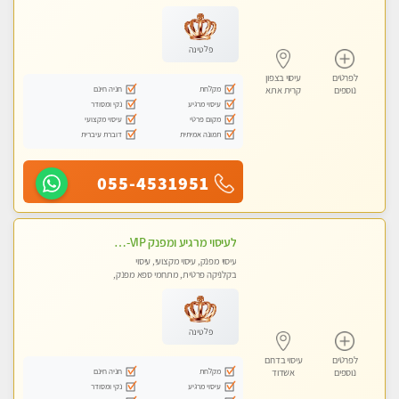
טנטרה
פלטינה
לפרטים
עיסוי בצפון
מקלחת
חניה חינם
נוספים
קרית אתא
עיסוי מרגיע
נקי ומסודר
מקום פרטי
עיסוי מקצועי
תמונה אמיתית
דוברת עיברית
055-4531951
לעיסוי מרגיע ומפנק VIP-מומלץ לחלוטין! פרטי! ​​​​​​ Highly recommended
עיסוי מפנק, עיסוי מקצועי, עיסוי
בקלניקה פרטית, מתחמי ספא מפנק,
מכוני עיסוי מפנק, עיסוי עד הבית, עיסוי
טנטרה
פלטינה
לפרטים
עיסוי בדרום
מקלחת
חניה חינם
נוספים
אשדוד
עיסוי מרגיע
נקי ומסודר