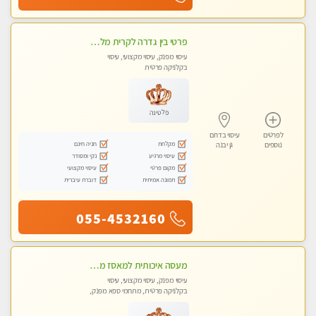
פרטי בין גדרה לקרית מלאכי VIP-מומלץ לחלוטין! פרטי! ​​​​​​ ללא מין! Highly recommended
עיסוי מפנק, עיסוי מקצועי, עיסוי
בקלניקה פרטית
פלטינה
לפרטים
עיסוי בדרום
מקלחת
חניה חינם
נוספים
גן יבנה
עיסוי מרגיע
נקי ומסודר
מקום פרטי
עיסוי מקצועי
תמונה אמיתית
דוברת עיברית
055-4532160
מעסה איכותית למאסז מקצועי ומפנק לכל שרירי הגוף באשדוד
עיסוי מפנק, עיסוי מקצועי, עיסוי
בקלניקה פרטית, מתחמי ספא מפנק,
עיסוי טנטרה