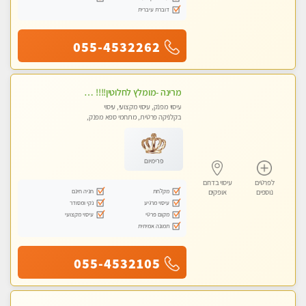
דוברת עיברית
055-4532262
מרינה -מומלץ לחלוטין!!!! מעסה איכותית מקצועית ומפנקת מאוד .פרטי!
עיסוי מפנק, עיסוי מקצועי, עיסוי
בקלניקה פרטית, מתחמי ספא מפנק,
מכוני עיסוי מפנק, עיסוי טנטרה
פרימיום
לפרטים
עיסוי בדרום
מקלחת
חניה חינם
נוספים
אופקים
עיסוי מרגיע
נקי ומסודר
מקום פרטי
עיסוי מקצועי
תמונה אמיתית
055-4532105