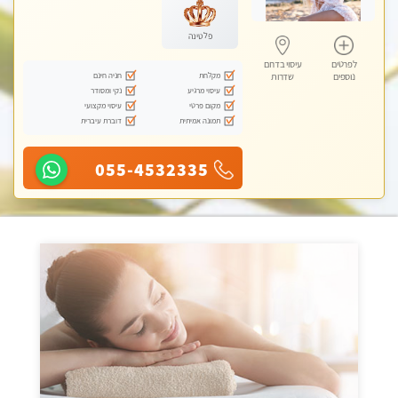
טנטרה
פלטינה
לפרטים
עיסוי בדרום
מקלחת
חניה חינם
נוספים
שדרות
עיסוי מרגיע
נקי ומסודר
מקום פרטי
עיסוי מקצועי
תמונה אמיתית
דוברת עיברית
055-4532335