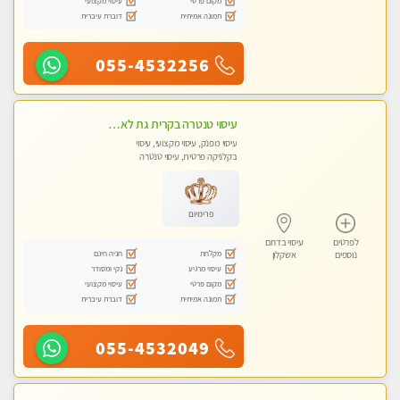
מקום פרטי
עיסוי מקצועי
תמונה אמיתית
דוברת עיברית
055-4532256
עיסוי טנטרה בקרית גת לא מה שחשבת הרבה יותר ממה שדמיינת פרטי!!! Highly recommended
עיסוי מפנק, עיסוי מקצועי, עיסוי
בקלניקה פרטית, עיסוי טנטרה
פרימיום
לפרטים
עיסוי בדרום
מקלחת
חניה חינם
נוספים
אשקלון
עיסוי מרגיע
נקי ומסודר
מקום פרטי
עיסוי מקצועי
תמונה אמיתית
דוברת עיברית
055-4532049