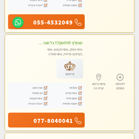
תמונה אמיתית
דוברת עיברית
055-4532049
מומלץ לחלוטין!!!! כל סוגי העיסויים מעסה מקצועית ואיכותית פרטי!!!
עיסוי מפנק, עיסוי מקצועי, עיסוי
בקלניקה פרטית, עיסוי טנטרה
פרימיום
לפרטים
עיסוי בדרום
מקלחת
חניה חינם
נוספים
קרית גת
עיסוי מרגיע
נקי ומסודר
מקום פרטי
עיסוי מקצועי
תמונה אמיתית
דוברת עיברית
077-8040041