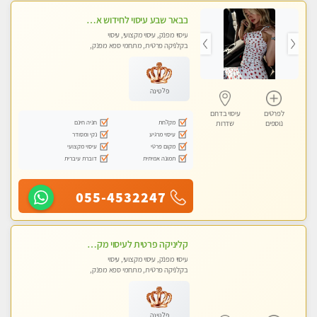
בבאר שבע עיסוי לחידוש אנרגיות עיסוי חלומי מומלץ מאוד פרטי!! ללא מין !!
עיסוי מפנק, עיסוי מקצועי, עיסוי
בקלניקה פרטית, מתחמי ספא מפנק,
עיסוי טנטרה
פלטינה
לפרטים
עיסוי בדרום
מקלחת
חניה חינם
נוספים
שדרות
עיסוי מרגיע
נקי ומסודר
מקום פרטי
עיסוי מקצועי
תמונה אמיתית
דוברת עיברית
055-4532247
קליניקה פרטית לעיסוי מקצועי ואלטרנטיבי ברמה גבוהה VIP תתקשר ..... highly recommended..new in the city
עיסוי מפנק, עיסוי מקצועי, עיסוי
בקלניקה פרטית, מתחמי ספא מפנק,
מכוני עיסוי מפנק, עיסוי טנטרה
פלטינה