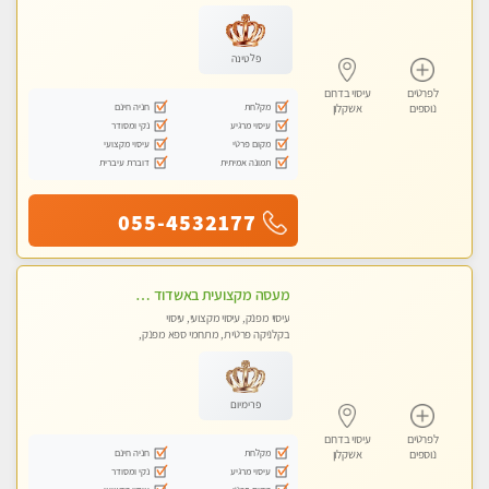
פלטינה
לפרטים
עיסוי בדרום
מקלחת
חניה חינם
נוספים
אשקלון
עיסוי מרגיע
נקי ומסודר
מקום פרטי
עיסוי מקצועי
תמונה אמיתית
דוברת עיברית
055-4532177
מעסה מקצועית באשדוד חדשה צעירה ואיכותית לעיסוי מרגיע ומפנק VIP-מומלץ לחלוטין! פרטי! ​​​​​​ Highly recommended
עיסוי מפנק, עיסוי מקצועי, עיסוי
בקלניקה פרטית, מתחמי ספא מפנק,
עיסוי טנטרה
פרימיום
לפרטים
עיסוי בדרום
מקלחת
חניה חינם
נוספים
אשקלון
עיסוי מרגיע
נקי ומסודר