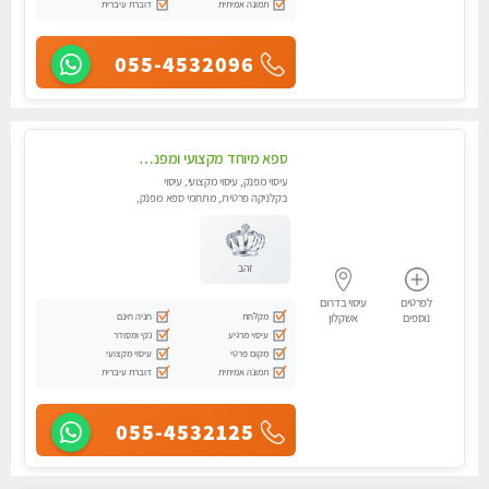
תמונה אמיתית
דוברת עיברית
055-4532096
ספא מיוחד מקצועי ומפנק באשקלון מעסה ...מקצועית ואיכותית -מומלץ מאוד...
עיסוי מפנק, עיסוי מקצועי, עיסוי
בקלניקה פרטית, מתחמי ספא מפנק,
עיסוי טנטרה
זהב
לפרטים
עיסוי בדרום
מקלחת
חניה חינם
נוספים
אשקלון
עיסוי מרגיע
נקי ומסודר
מקום פרטי
עיסוי מקצועי
תמונה אמיתית
דוברת עיברית
055-4532125