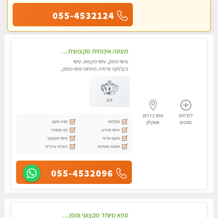
055-4532124
מעסה איכותית מקצועית באשדוד .פרטי .מומלץ !!!!
עיסוי מפנק, עיסוי מקצועי, עיסוי
בקלניקה פרטית, מתחמי ספא מפנק,
עיסוי טנטרה
זהב
לפרטים
עיסוי בדרום
מקלחת
חניה חינם
נוספים
אשקלון
עיסוי מרגיע
נקי ומסודר
מקום פרטי
עיסוי מקצועי
תמונה אמיתית
דוברת עיברית
055-4532096
ספא מיוחד מקצועי ומפנק באשקלון מעסה ...מקצועית ואיכותית -מומלץ מאוד...