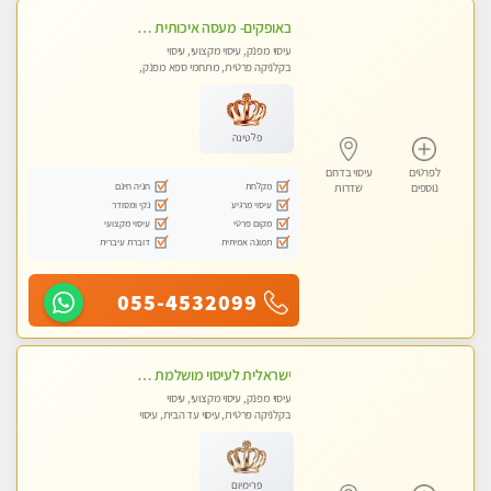
באופקים- מעסה איכותית לעיסוי מקצועי ומפנק לכל שרירי הגוף עיסוי רפואי, מרגיע, קלאסי- Highly recommended
עיסוי מפנק, עיסוי מקצועי, עיסוי
בקלניקה פרטית, מתחמי ספא מפנק,
עיסוי טנטרה
פלטינה
לפרטים
עיסוי בדרום
מקלחת
חניה חינם
נוספים
שדרות
עיסוי מרגיע
נקי ומסודר
מקום פרטי
עיסוי מקצועי
תמונה אמיתית
דוברת עיברית
055-4532099
ישראלית לעיסוי מושלמת לעיסוי מושלם ואיכותי במיוחד !
עיסוי מפנק, עיסוי מקצועי, עיסוי
בקלניקה פרטית, עיסוי עד הבית, עיסוי
טנטרה
פרימיום