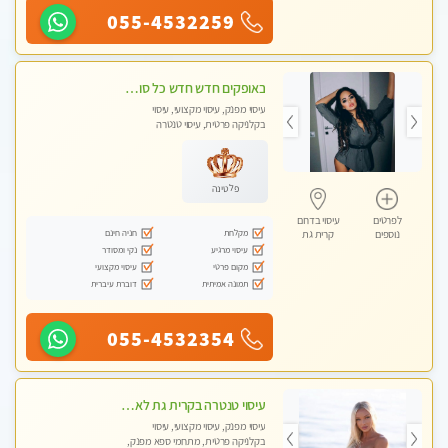
055-4532259
באופקים חדש חדש כל סוגי העיסויים מעסה מקצועית ואיכותית פרטי!!!
עיסוי מפנק, עיסוי מקצועי, עיסוי
בקלניקה פרטית, עיסוי טנטרה
פלטינה
לפרטים
עיסוי בדרום
מקלחת
חניה חינם
נוספים
קרית גת
עיסוי מרגיע
נקי ומסודר
מקום פרטי
עיסוי מקצועי
תמונה אמיתית
דוברת עיברית
055-4532354
עיסוי טנטרה בקרית גת לא מה שחשבת הרבה יותר ממה שדמיינת פרטי!!! Highly recommended
עיסוי מפנק, עיסוי מקצועי, עיסוי
בקלניקה פרטית, מתחמי ספא מפנק,