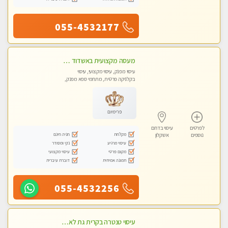
055-4532177
מעסה מקצועית באשדוד חדשה צעירה ואיכותית לעיסוי מרגיע ומפנק VIP-מומלץ לחלוטין! פרטי! ​​​​​​ Highly recommended
עיסוי מפנק, עיסוי מקצועי, עיסוי
בקלניקה פרטית, מתחמי ספא מפנק,
עיסוי טנטרה
פרימיום
לפרטים
עיסוי בדרום
מקלחת
חניה חינם
נוספים
אשקלון
עיסוי מרגיע
נקי ומסודר
מקום פרטי
עיסוי מקצועי
תמונה אמיתית
דוברת עיברית
055-4532256
עיסוי טנטרה בקרית גת לא מה שחשבת הרבה יותר ממה שדמיינת פרטי!!! Highly recommended