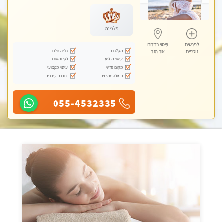
מכוני עיסוי מפנק, עיסוי טנטרה
פלטינה
לפרטים
עיסוי בדרום
מקלחת
חניה חינם
נוספים
אור הנר
עיסוי מרגיע
נקי ומסודר
מקום פרטי
עיסוי מקצועי
תמונה אמיתית
דוברת עיברית
055-4532335