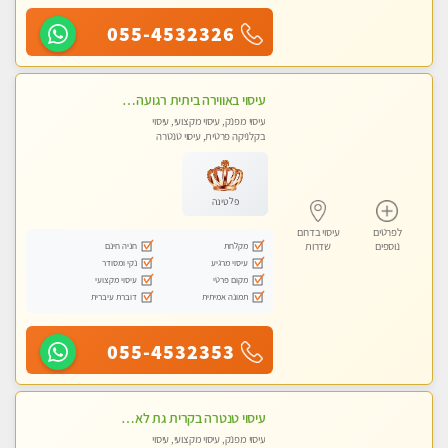
055-4532326
עיסוי באווירה ביתית רגועה שקט , עיסוי ספורטיבי משחרר לכל הגוף. מעסה אלופה לעיסוי מפנק מומלץ מאוד ....פרטי!! ללא מין !!
עיסוי מפנק, עיסוי מקצועי, עיסוי
בקלניקה פרטית, עיסוי טנטרה
פלטינה
לפרטים
עיסוי בדרום
מקלחת
חניה חינם
נוספים
שדרות
עיסוי מרגיע
נקי ומסודר
מקום פרטי
עיסוי מקצועי
תמונה אמיתית
דוברת עיברית
055-4532353
עיסוי טנטרה בקרית גת לא מה שחשבת הרבה יותר ממה שדמיינת פרטי!!! Highly recommended
עיסוי מפנק, עיסוי מקצועי, עיסוי