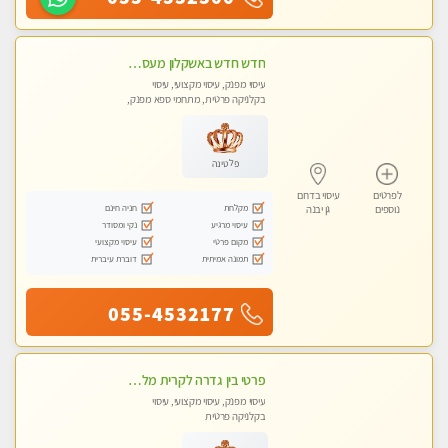
חדש חדש באשקלון מעסה מקצועית ומפנקת במיוחד פרטי !
עיסוי מפנק, עיסוי מקצועי, עיסוי
בקלניקה פרטית, מתחמי ספא מפנק,
עיסוי טנטרה
פלטינה
לפרטים
עיסוי בדרום
מקלחת
חניה חינם
נוספים
גן יבנה
עיסוי מרגיע
נקי ומסודר
מקום פרטי
עיסוי מקצועי
תמונה אמיתית
דוברת עיברית
055-4532177
פרטי בין גדרה לקרית מלאכי VIP-מומלץ לחלוטין! פרטי! ​​​​​​ ללא מין! Highly recommended
עיסוי מפנק, עיסוי מקצועי, עיסוי
בקלניקה פרטית