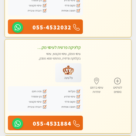
עיסוי מרגיע
נקי ומסודר
מקום פרטי
עיסוי מקצועי
תמונה אמיתית
דוברת עיברית
055-4532032
קליניקה פרטית לעיסוי מקצועי ואלטרנטיבי ברמה גבוהה VIP תתקשר ..... highly recommended..new in the city
עיסוי מפנק, עיסוי מקצועי, עיסוי
בקלניקה פרטית, מתחמי ספא מפנק,
מכוני עיסוי מפנק, עיסוי טנטרה
פלטינה
לפרטים
עיסוי בדרום
מקלחת
חניה חינם
נוספים
שדרות
עיסוי מרגיע
נקי ומסודר
מקום פרטי
עיסוי מקצועי
תמונה אמיתית
דוברת עיברית
055-4531884