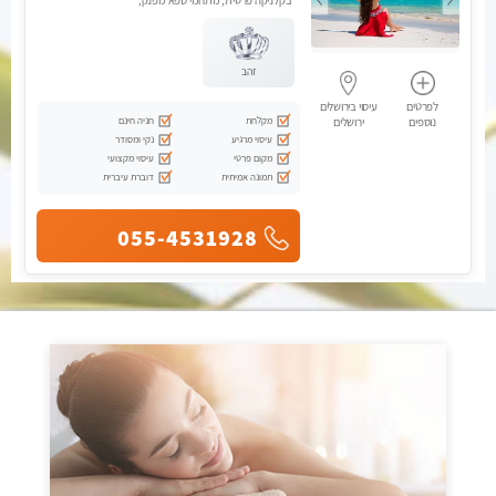
בקלניקה פרטית, מתחמי ספא מפנק,
מכוני עיסוי מפנק, עיסוי טנטרה
זהב
לפרטים
עיסוי בירושלים
מקלחת
חניה חינם
נוספים
ירושלים
עיסוי מרגיע
נקי ומסודר
מקום פרטי
עיסוי מקצועי
תמונה אמיתית
דוברת עיברית
055-4531928