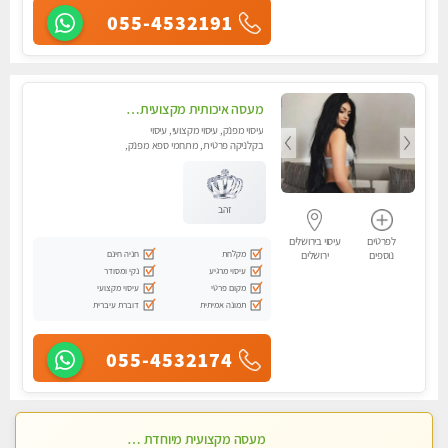
055-4532191
מעסה איכותית מקצועית ומפנקת בירושלים .מומלץ!!
עיסוי מפנק, עיסוי מקצועי, עיסוי
בקלניקה פרטית, מתחמי ספא מפנק,
מכוני עיסוי מפנק, עיסוי טנטרה
זהב
לפרטים
עיסוי בירושלים
מקלחת
חניה חינם
נוספים
ירושלים
עיסוי מרגיע
נקי ומסודר
מקום פרטי
עיסוי מקצועי
תמונה אמיתית
דוברת עיברית
055-4532174
מעסה מקצועית מיוחדת צעירה ואיכותית פרטי!!!- Highly recommended