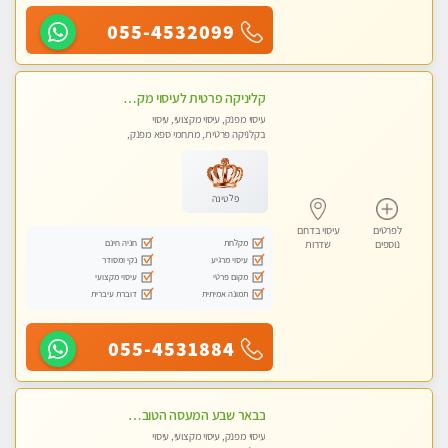
055-4532099
קליניקה פרטית לעיסוי מקצועי ואלטרנטיבי ברמה גבוהה VIP תתקשר ..... highly recommended..new in the city
עיסוי מפנק, עיסוי מקצועי, עיסוי
בקלניקה פרטית, מתחמי ספא מפנק,
מכוני עיסוי מפנק, עיסוי טנטרה
פלטינה
לפרטים
עיסוי בדרום
מקלחת
חניה חינם
נוספים
שדרות
עיסוי מרגיע
נקי ומסודר
מקום פרטי
עיסוי מקצועי
תמונה אמיתית
דוברת עיברית
055-4531884
בבאר שבע המעסה הטובה בעיר..
עיסוי מפנק, עיסוי מקצועי, עיסוי