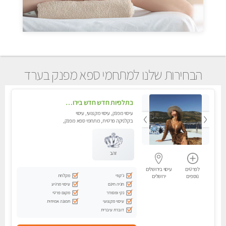
הבחירות שלנו למתחמי ספא מפנק בערד
בתלפיות חדש חדש בירושלים- לעיסוי מפנק הכולל עיסוי טנטרי על כורסאות טנטרה ועיסוי בג'קוזי .
עיסוי מפנק, עיסוי מקצועי, עיסוי
בקלניקה פרטית, מתחמי ספא מפנק,
עיסוי טנטרה
זהב
לפרטים
עיסוי בירושלים
ג'קוזי
מקלחת
נוספים
ירושלים
חניה חינם
עיסוי מרגיע
נקי ומסודר
מקום פרטי
עיסוי מקצועי
תמונה אמיתית
דוברת עיברית