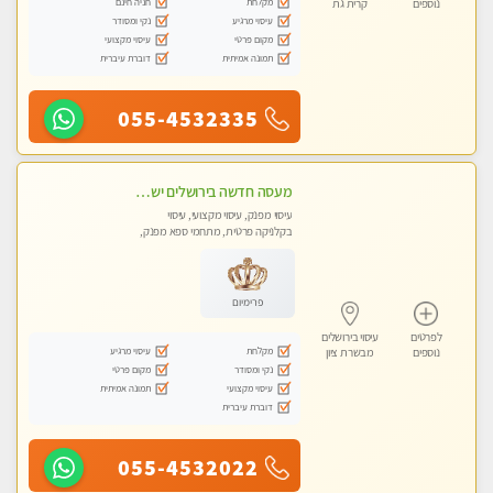
מקלחת
חניה חינם
נוספים
קרית גת
עיסוי מרגיע
נקי ומסודר
מקום פרטי
עיסוי מקצועי
תמונה אמיתית
דוברת עיברית
055-4532335
מעסה חדשה בירושלים ישראלית צעירה ואיכותית לעיסוי מרגיע ומפנק VIP-מומלץ לחלוטין! פרטי! ​​​​​​ Highly recommended
עיסוי מפנק, עיסוי מקצועי, עיסוי
בקלניקה פרטית, מתחמי ספא מפנק,
מכוני עיסוי מפנק, עיסוי טנטרה
פרימיום
לפרטים
עיסוי בירושלים
מקלחת
עיסוי מרגיע
נוספים
מבשרת ציון
נקי ומסודר
מקום פרטי
עיסוי מקצועי
תמונה אמיתית
דוברת עיברית
055-4532022