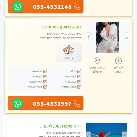
055-4532148
בספא בוטיק (הותיק והאיכותי בירושלים) מבחר טיפולים מפנקים עם שמנים חמים לגוף ולנפש
עיסוי מפנק, עיסוי מקצועי, עיסוי
בקלניקה פרטית, מתחמי ספא מפנק,
עיסוי טנטרה
פרימיום
לפרטים
עיסוי בירושלים
מקלחת
חניה חינם
נוספים
ירושלים
עיסוי מרגיע
נקי ומסודר
מקום פרטי
עיסוי מקצועי
תמונה אמיתית
דוברת עיברית
055-4531997
חוויה ממכרת מטפלת מהממת לעיסוי טנטרי המשלב בתוכו טכניקות רבות מעולם המזרח.צימר עבר חיטוי
עיסוי מפנק, עיסוי מקצועי, עיסוי