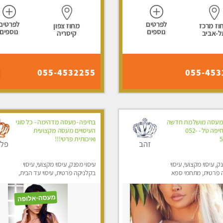
לפרטים
לפרטים
וז מרכז
מחוז צפון
נוספים
נוספים
ל-אביב
קיסריה
055-4532255
055-453
 מעסה מושלמת חדשה
בחיפה -מעסה מדהימה - כל סוגי
בעיר ! בחיפה טל - 052-
העיסויים מעסה מקצועית
5
ואיכותית פרטי!!!
זהב
פלט
ק, עיסוי מקצועי, עיסוי
עיסוי מפנק, עיסוי מקצועי, עיסוי
 פרטית, מתחמי ספא
בקלניקה פרטית, עיסוי עד הבית,
ני עיסוי מפנק, עיסוי עד
עיסוי טנטרה
סוי טנטרה