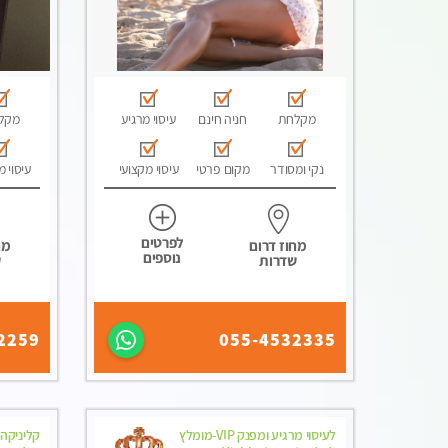
מקלחת
חניה חינם
עיסוי מרגיע
מקל
נקי ומסודר
מקום פרטי
עיסוי מקצועי
עיסוי מ
לפרטים
מחוז דרום
מח
נוספים
שדרות
ש
2259
055-4532335
לעיסוי מרגיע ומפנק VIP-מומלץ
קליניקה 