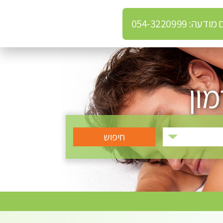
: 054-3220999
ון