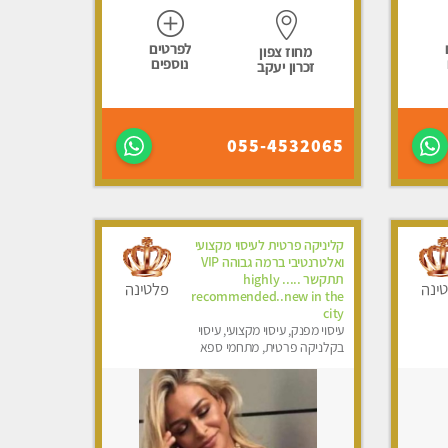
לפרטים
מחוז צפון
נוספים
זכרון יעקב
055-4532065
קליניקה פרטית לעיסוי מקצועי
ואלטרנטיבי ברמה גבוהה VIP
תתקשר ..... highly
ינה
פלטינה
recommended..new in the
city
עיסוי מפנק, עיסוי מקצועי, עיסוי
בקלניקה פרטית, מתחמי ספא
מפנק, מכוני עיסוי מפנק, עיסוי עד
הבית, עיסוי טנטרה, עיסוי מגבר
לגבר, עיסוי מגבר לאישה