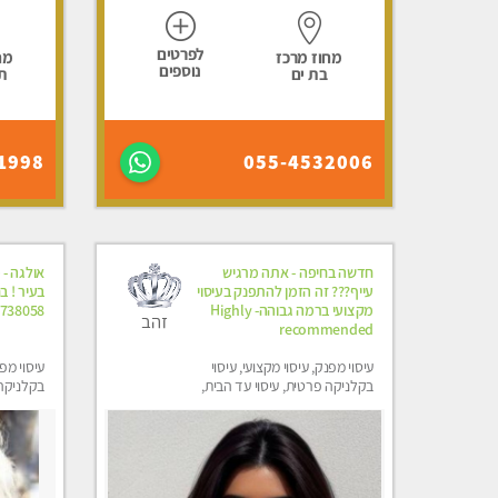
לפרטים
מחוז מרכז
מח
נוספים
בת ים
ת
1998
055-4532006
חדשה בחיפה - אתה מרגיש
אולגה -
עייף??? זה הזמן להתפנק בעיסוי
מקצועי ברמה גבוהה- Highly
738058
זהב
recommended
עיסוי מפנק, עיסוי מקצועי, עיסוי
עיסוי מפנ
בקלניקה פרטית, עיסוי עד הבית,
בקלניקה
עיסוי טנטרה
מפנק, מכו
הבית, עי