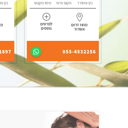
נקי ומסודר
מקום פרטי
עיסוי מקצועי
נקי ומ
לפרטים
מחוז דרום
מח
נוספים
אשדוד
א
1897
055-4532256