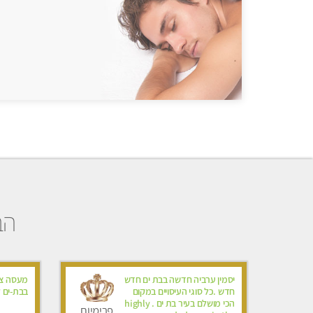
הב
יסמין ערביה חדשה בבת ים חדש
מעסה צע
חדש .כל סוגי העיסויים במקום
בבת-ים ל
הכי מושלם בעיר בת ים . highly
פרימיום