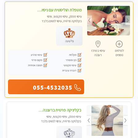
מטפלת הוליסטית עם ניסיון מעל עשור. עיסוי הוליסטי לגוף ולנשמה עם שמנים חמים מתאים: לגברים/נשים ונשים בהריון . ומקצועית ברמה גבוהה
עיסוי מפנק, עיסוי מקצועי, עיסוי
בקלניקה פרטית, עיסוי לנשים בלבד
פלטינה
לפרטים
עיסוי במרכז
מקלחת
עיסוי מרגיע
נוספים
רעננה
נקי ומסודר
מקום פרטי
עיסוי מקצועי
תמונה אמיתית
דוברת עיברית
055-4532035
בקליניקה פרטית ברעננה עיסוי לחידוש אנרגיות עיסוי מומלץ מאוד !
עיסוי מפנק, עיסוי מקצועי, עיסוי
בקלניקה פרטית, עיסוי לנשים בלבד