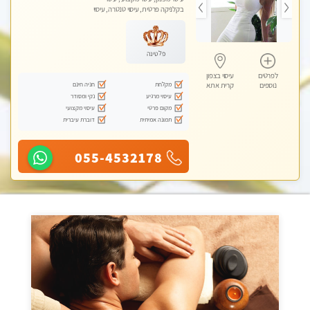
בקלניקה פרטית, עיסוי טנטרה, עיסוי
לנשים בלבד
פלטינה
לפרטים
עיסוי בצפון
מקלחת
חניה חינם
נוספים
קרית אתא
עיסוי מרגיע
נקי ומסודר
מקום פרטי
עיסוי מקצועי
תמונה אמיתית
דוברת עיברית
055-4532178