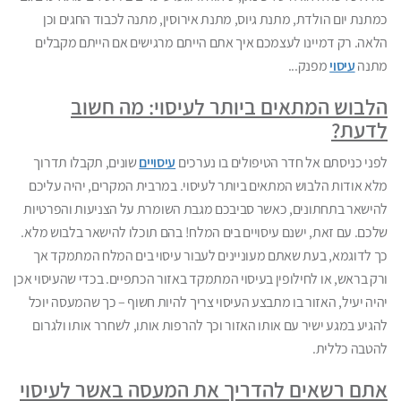
כמתנת יום הולדת, מתנת גיוס, מתנת אירוסין, מתנה לכבוד החגים וכן
הלאה. רק דמיינו לעצמכם איך אתם הייתם מרגישים אם הייתם מקבלים
מתנה
עיסוי
מפנק...
הלבוש המתאים ביותר לעיסוי: מה חשוב
לדעת?
לפני כניסתם אל חדר הטיפולים בו נערכים
עיסויים
שונים, תקבלו תדרוך
מלא אודות הלבוש המתאים ביותר לעיסוי. במרבית המקרים, יהיה עליכם
להישאר בתחתונים, כאשר סביבכם מגבת השומרת על הצניעות והפרטיות
שלכם. עם זאת, ישנם עיסויים בים המלח! בהם תוכלו להישאר בלבוש מלא.
כך לדוגמא, בעת שאתם מעוניינים לעבור עיסוי בים המלח המתמקד אך
ורק בראש, או לחילופין בעיסוי המתמקד באזור הכתפיים. בכדי שהעיסוי אכן
יהיה יעיל, האזור בו מתבצע העיסוי צריך להיות חשוף – כך שהמעסה יוכל
להגיע במגע ישיר עם אותו האזור וכך להרפות אותו, לשחרר אותו ולגרום
להטבה כללית.
אתם רשאים להדריך את המעסה באשר לעיסוי