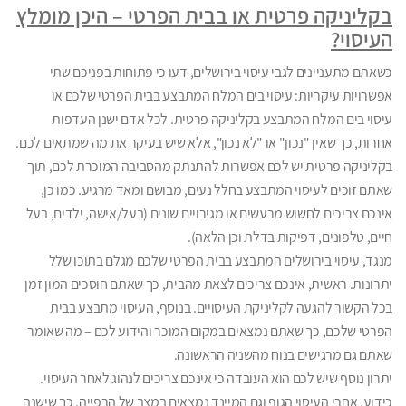
בקליניקה פרטית או בבית הפרטי – היכן מומלץ
העיסוי?
כשאתם מתעניינים לגבי עיסוי בירושלים, דעו כי פתוחות בפניכם שתי
אפשרויות עיקריות: עיסוי בים המלח המתבצע בבית הפרטי שלכם או
עיסוי בים המלח המתבצע בקליניקה פרטית. לכל אדם ישנן העדפות
אחרות, כך שאין "נכון" או "לא נכון", אלא שיש בעיקר את מה שמתאים לכם.
בקליניקה פרטית יש לכם אפשרות להתנתק מהסביבה המוכרת לכם, תוך
שאתם זוכים לעיסוי המתבצע בחלל נעים, מבושם ומאד מרגיע. כמו כן,
אינכם צריכים לחשוש מרעשים או מגירויים שונים (בעל/אישה, ילדים, בעל
חיים, טלפונים, דפיקות בדלת וכן הלאה).
מנגד, עיסוי בירושלים המתבצע בבית הפרטי שלכם מגלם בתוכו שלל
יתרונות. ראשית, אינכם צריכים לצאת מהבית, כך שאתם חוסכים המון זמן
בכל הקשור להגעה לקליניקת העיסויים. בנוסף, העיסוי מתבצע בבית
הפרטי שלכם, כך שאתם נמצאים במקום המוכר והידוע לכם – מה שאומר
שאתם גם מרגישים בנוח מהשניה הראשונה.
יתרון נוסף שיש לכם הוא העובדה כי אינכם צריכים לנהוג לאחר העיסוי.
כידוע, אחרי העיסוי הגוף וגם המיינד נמצאים במצב של הרפייה, כך שישנה