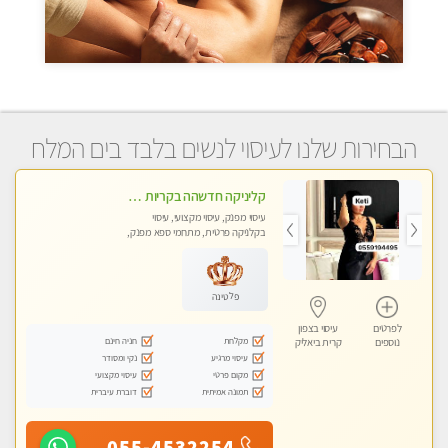
הבחירות שלנו לעיסוי לנשים בלבד בים המלח
קליניקה חדשהה בקריות מעסה איכותית מפנקת ומקצועית מאוד+נשים +זוגות
עיסוי מפנק, עיסוי מקצועי, עיסוי
בקלניקה פרטית, מתחמי ספא מפנק,
מכוני עיסוי מפנק, עיסוי טנטרה, עיסוי
לנשים בלבד
פלטינה
לפרטים
עיסוי בצפון
מקלחת
חניה חינם
נוספים
קרית ביאליק
עיסוי מרגיע
נקי ומסודר
מקום פרטי
עיסוי מקצועי
תמונה אמיתית
דוברת עיברית
055-4532254