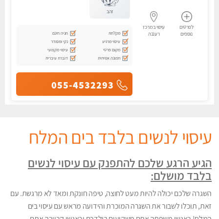
זהב
לפרטים
עיסוי במרכז
מקלחת
חניה חינם
נוספים
רעננה
עיסוי מרגיע
נקי ומסודר
מקום פרטי
עיסוי מקצועי
תמונה אמיתית
דוברת עיברית
055-4532293
עיסוי לנשים בלבד בים המלח
הגיע הרגע שלכם להתפנק עם עיסוי לנשים
בלבד מושלם:
השגרה שלכם יכולה להיות מעט לחוצה, טיפה חונקת ומאד לא מרגשת. עם
זאת, תוכלו לשבור את השגרה המוכרת והידועה מראש עם עיסוי בים
המלח! כאנשי משפחה אתם משקיעים בילדכם וכאנשי קריירה אתם