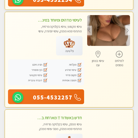
לעיסוי מדהים ומיוחד במינו !!מומלץ לחלוטין!!ללא מין !!
עיסוי מקצועי, עיסוי בקלניקה פרטית,
מתחמי ספא מפנק, עיסוי טנטרה, עיסוי
לנשים בלבד
פלטינה
לפרטים
עיסוי בצפון
מקלחת
חניה חינם
נוספים
עכו
עיסוי מרגיע
נקי ומסודר
מקום פרטי
עיסוי מקצועי
תמונה אמיתית
דוברת עיברית
055-4532257
חדש באשדוד !! מארחת בדירתי באופן פרטי ודיסקרטי מקום יפה מסודר נקי ואווירה נעימה יחס טוב בבית חםללא מין !!
עיסוי מפנק, עיסוי בקלניקה פרטית,
מתחמי ספא מפנק, מכוני עיסוי מפנק,
עיסוי טנטרה, עיסוי לנשים בלבד