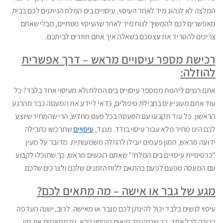
המלצה לא לנהוג מיד לאחר העיסוי. עיסויים בים המלח הניתנים לכם בבית
מאפשרים לכם להמשיך לנוח מיד לאחר שהעיסוי מסתיים, מבלי שאתם
צריכים להטריד את עצמכם בשאלה איך אתם חוזרים לביתכם.
רכישת מספר עיסויים מראש – דרך אפשרית
להוזלה:
אתם רוצים ליהנות ממספר עיסויים בים המלח ולא מעיסוי אחד בלבד? כל
עוד אתם מעוניינים בחבילת טיפולים, כדאי ליידע את המעסה כבר מהרגע
הראשון. כל עוד תקבעו עם המעסה בכל פעם מחדש, הרי שהמחיר שיוצע
לכם הינו מחיר מלא עבור עיסוי בודד. מנגד,
עיסויים
שתרכשו כחבילה
ידועה מראש, המון פעמים יובילו להוזלה משמעותית. מדובר על מעין
"כרטיסיית עיסויים בים המלח!" שאתם רוכשים מראש, כך שתוכלו לקבוע
עם המעסה מפעם לפעם בהתאם ללוח הזמנים שלכם ולצרכים שלכם.
מגע של גבר או אישה – מה מתאים לכם?
עיסוי לנשים בלבד יכול להינתן לכם מגבר או מאישה. לרוב, ישנה העדפה
ברורה לכל אחד, כך שבמעמד תיאום העיסוי הבא, גם מתאמים את מין