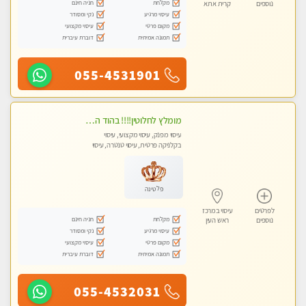
מקלחת
חניה חינם
נוספים
קרית אתא
עיסוי מרגיע
נקי ומסודר
מקום פרטי
עיסוי מקצועי
תמונה אמיתית
דוברת עיברית
055-4531901
מומלץ לחלוטין!!!! בהוד השרון מעסה מקצועית לעיסוי ברמה גבוהה VIP תתקשר .....
עיסוי מפנק, עיסוי מקצועי, עיסוי
בקלניקה פרטית, עיסוי טנטרה, עיסוי
לנשים בלבד
פלטינה
לפרטים
עיסוי במרכז
מקלחת
חניה חינם
נוספים
ראש העין
עיסוי מרגיע
נקי ומסודר
מקום פרטי
עיסוי מקצועי
תמונה אמיתית
דוברת עיברית
055-4532031