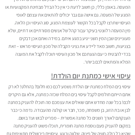
המעסה. באופן כללי, כן חשוב לדעת כי אין כל הבדל מבחינת המקצועיות או
המגע של המעסה. גם אישה וגם גבר יכולים להתאים את עצמם לאופי
העיסוי שתרצו לקבל בכל הקשור לעוצמת המגע, סוג העיסוי וכן הלאה.
מין המעסה רלוונטי בעיקר עבור קהל של אנשים מסורתיים או דתיים, שלא
מעוניינים שבן המין השני יגיע במגע איתם. במידה ואתם אכן דבקים
בצניעות, חשוב מאד ליידע את נציגי הקבלה של מכון העיסוי מראש – זאת
בכדי להבטיח כי עם הגעתכם אל מכון העיסוי תוכלו לקבל את המענה
המלא והמתאים לכם ביותר.
עיסוי אישי כמתנת יום הולדת!
עיסוי בים המלח כמתנת יום הולדת נשמע לכם כמו חלום? בהחלט! לא רק
אתם הייתם חולמים לקבל עיסוי בים המלח שכזה כמתנה, אלא גם היקרים
לכם! בכל שנה מחדש אתם שואלים את עצמכם מה תוכלו להעניק במתנה
לבן או בת הזוג, בן משפחה, מכר, חבר או קולגה מהעבודה. נדמה כי כבר
הענקתם לאורך השנים כל מתנה אפשרית – מפריט לבוש ועד בושם.
במקום להעניק פעם נוספת מתנה חומרית, תוכלו פשוט להעניק מתנה
שהיא כל כולה חוויה של פינוק, שלווה ורוגע. עיסויים בירושלים מתאימים גם