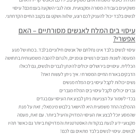
משקיעים בעבודה מסורה ומקצועית. ומה לגבי השקעה בעצמכם? עיסוי
לנשים בלבד יכול להעניק לכם רוגע, שלווה ושקט גם בקצב החיים הקדחתני.
עיסוי בים המלח לאנשים מסורתיים – האם
אפשרי?
עיסוי לנשים בלבד אינו נחלתם של אנשים חילוניים בלבד. בכוחו של מגע
המעסה לשנות מצבים רגשיים וגופניים, ולגרום להטבה משמעותית בתחושה
הכללית. עיסויים בירושלים יכולים להינתן לגברים ולנשים, גם לכאלו
הדבקים באורח החיים המסורתי. איך ניתן לעשות זאת?
נשים יכולות לקבל עיסוי בים המלח מנשים
גברים יכולים לקבל עיסוי בים המלח מגברים
בכדי לשמור על הצניעות ניתן לבצע את העיסוי עם בגדים
ההמלצה החד משמעית היא להישאר בלבוש מינמאלי, זאת על מנת
שהמסע יוכל לבצע את העיסוי המדויק והיעיל ביותר. עם זאת, מעסה
מקצועי ידע לגעת בנקודות האסטרטגיות והמדויקות ביותר גם כאשר תהיו
לבושים. עיסוי לנשים בלבד מתאים גם לכם!