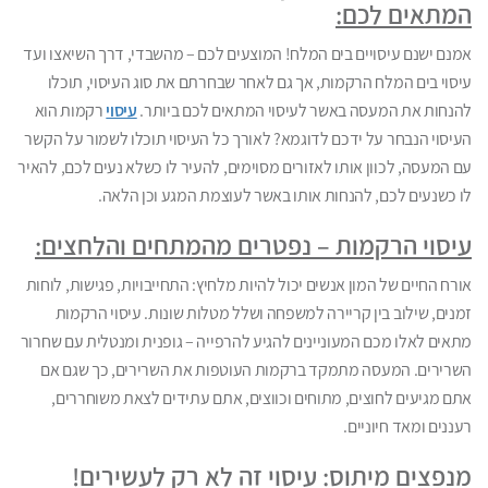
המתאים לכם:
אמנם ישנם עיסויים בים המלח! המוצעים לכם – מהשבדי, דרך השיאצו ועד
עיסוי בים המלח הרקמות, אך גם לאחר שבחרתם את סוג העיסוי, תוכלו
להנחות את המעסה באשר לעיסוי המתאים לכם ביותר.
עיסוי
רקמות הוא
העיסוי הנבחר על ידכם לדוגמא? לאורך כל העיסוי תוכלו לשמור על הקשר
עם המעסה, לכוון אותו לאזורים מסוימים, להעיר לו כשלא נעים לכם, להאיר
לו כשנעים לכם, להנחות אותו באשר לעוצמת המגע וכן הלאה.
עיסוי הרקמות – נפטרים מהמתחים והלחצים:
אורח החיים של המון אנשים יכול להיות מלחיץ: התחייבויות, פגישות, לוחות
זמנים, שילוב בין קריירה למשפחה ושלל מטלות שונות. עיסוי הרקמות
מתאים לאלו מכם המעוניינים להגיע להרפייה – גופנית ומנטלית עם שחרור
השרירים. המעסה מתמקד ברקמות העוטפות את השרירים, כך שגם אם
אתם מגיעים לחוצים, מתוחים וכווצים, אתם עתידים לצאת משוחררים,
רעננים ומאד חיוניים.
מנפצים מיתוס: עיסוי זה לא רק לעשירים!