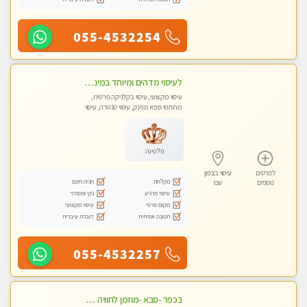
055-4532254
לעיסוי מדהים ומיוחד במינו !!מומלץ לחלוטין!!ללא מין !!
עיסוי מקצועי, עיסוי בקלניקה פרטית,
מתחמי ספא מפנק, עיסוי טנטרה, עיסוי
לנשים בלבד
פלטינה
לפרטים
עיסוי בצפון
מקלחת
חניה חינם
נוספים
עכו
עיסוי מרגיע
נקי ומסודר
מקום פרטי
עיסוי מקצועי
תמונה אמיתית
דוברת עיברית
055-4532257
בכפר -סבא -מוזמן לחוויה בלתי נשכחת!!!עיסוי מפנק ביותר מומלץ לחלוטין!!!