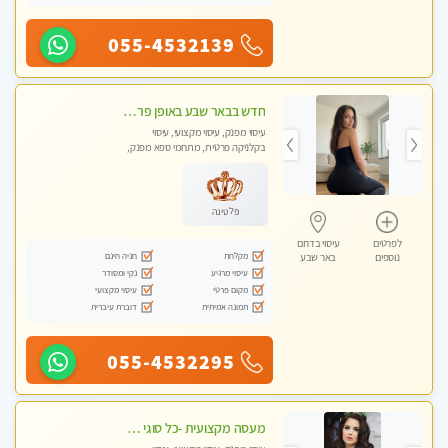
055-4532139
חדש בבאר שבע באופן פרטי ודיסקרטי מקום יפה מסודר נקי ואווירה נעימה יחס טוב בבית חם! ללא מין !
עיסוי מפנק, עיסוי מקצועי, עיסוי
בקלניקה פרטית, מתחמי ספא מפנק,
מכוני עיסוי מפנק, עיסוי טנטרה
פלטינה
לפרטים
עיסוי בדרום
מקלחת
חניה חינם
נוספים
באר שבע
עיסוי מרגיע
נקי ומסודר
מקום פרטי
עיסוי מקצועי
תמונה אמיתית
דוברת עיברית
055-4532295
מעסה מקצועית -כל סוגי העיסויים מעסה מקצועית ואיכותית פרטי!!! ללא מין ! פרטים בווצאפ- WhatsApp