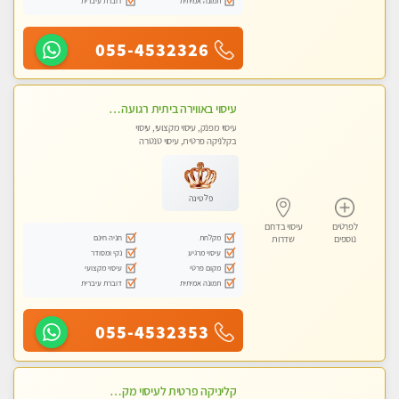
תמונה אמיתית
דוברת עיברית
055-4532326
עיסוי באווירה ביתית רגועה שקט , עיסוי ספורטיבי משחרר לכל הגוף. מעסה אלופה לעיסוי מפנק מומלץ מאוד ....פרטי!! ללא מין !!
עיסוי מפנק, עיסוי מקצועי, עיסוי
בקלניקה פרטית, עיסוי טנטרה
פלטינה
לפרטים
עיסוי בדרום
מקלחת
חניה חינם
נוספים
שדרות
עיסוי מרגיע
נקי ומסודר
מקום פרטי
עיסוי מקצועי
תמונה אמיתית
דוברת עיברית
055-4532353
קליניקה פרטית לעיסוי מקצועי ואלטרנטיבי ברמה גבוהה VIP תתקשר ..... highly recommended..new in the city