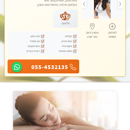
עיסוי מפנק, עיסוי מקצועי, עיסוי
בקלניקה פרטית, מתחמי ספא מפנק,
עיסוי טנטרה
פלטינה
לפרטים
עיסוי בדרום
מקלחת
חניה חינם
נוספים
באר שבע
עיסוי מרגיע
נקי ומסודר
מקום פרטי
עיסוי מקצועי
תמונה אמיתית
דוברת עיברית
055-4532135