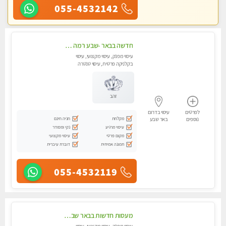
055-4532142
חדשה בבאר -שבע רמה גבוהה מומלץ מאוד !!! עיסוי מקצועי ללא מין !!
עיסוי מפנק, עיסוי מקצועי, עיסוי
בקלניקה פרטית, עיסוי טנטרה
זהב
לפרטים
עיסוי בדרום
מקלחת
חניה חינם
נוספים
באר שבע
עיסוי מרגיע
נקי ומסודר
מקום פרטי
עיסוי מקצועי
תמונה אמיתית
דוברת עיברית
055-4532119
מעסות חדשות בבאר שבע -כל סוגי העיסויים במקום הכי מושלם בעיר. בבאר שבע