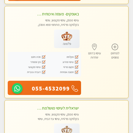
באופקים- מעסה איכותית לעיסוי מקצועי ומפנק לכל שרירי הגוף עיסוי רפואי, מרגיע, קלאסי- Highly recommended
עיסוי מפנק, עיסוי מקצועי, עיסוי
בקלניקה פרטית, מתחמי ספא מפנק,
עיסוי טנטרה
פלטינה
לפרטים
עיסוי בדרום
מקלחת
חניה חינם
נוספים
שדרות
עיסוי מרגיע
נקי ומסודר
מקום פרטי
עיסוי מקצועי
תמונה אמיתית
דוברת עיברית
055-4532099
ישראלית לעיסוי מושלמת לעיסוי מושלם ואיכותי במיוחד !
עיסוי מפנק, עיסוי מקצועי, עיסוי
בקלניקה פרטית, עיסוי עד הבית, עיסוי
טנטרה