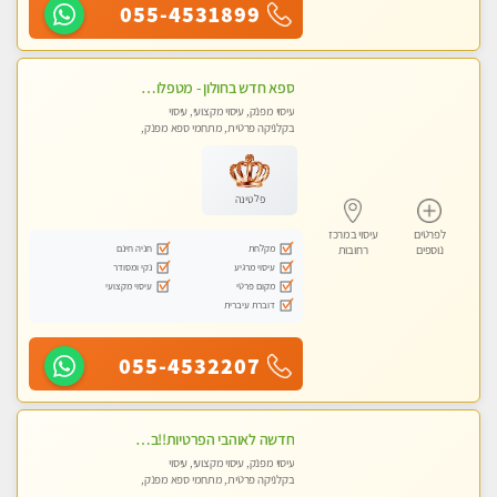
055-4531899
ספא חדש בחולון - מטפלות מקצועיות ברמה גבוהה מומלץ מאוד !!! . . highly recommended..new in the city -אין פרטים נוספים במקום -ללא מין !!
עיסוי מפנק, עיסוי מקצועי, עיסוי
בקלניקה פרטית, מתחמי ספא מפנק,
עיסוי טנטרה
פלטינה
לפרטים
עיסוי במרכז
מקלחת
חניה חינם
נוספים
רחובות
עיסוי מרגיע
נקי ומסודר
מקום פרטי
עיסוי מקצועי
דוברת עיברית
055-4532207
חדשה לאוהבי הפרטיות!!בראשון לציון! מעסה vip מפנקת בקליניקה פרטית לחלוטין!!! לבד! לרציניים בלבד! מומלץ!
עיסוי מפנק, עיסוי מקצועי, עיסוי
בקלניקה פרטית, מתחמי ספא מפנק,
עיסוי טנטרה