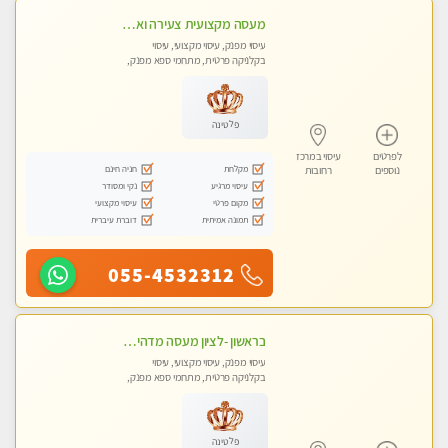
מעסה מקצועית צעירה ואיכותית פרטי!!! מ 10:00 בבוקר עד 18:00 בערב.
עיסוי מפנק, עיסוי מקצועי, עיסוי
בקלניקה פרטית, מתחמי ספא מפנק,
עיסוי טנטרה
פלטינה
לפרטים
עיסוי במרכז
מקלחת
חניה חינם
נוספים
רחובות
עיסוי מרגיע
נקי ומסודר
מקום פרטי
עיסוי מקצועי
תמונה אמיתית
דוברת עיברית
055-4532312
בראשון -לציון מעסה מדהימה ביותר בתל אביב ומומלץ לחלוטין! פרטי! ​​​​​​ Highly recommended
עיסוי מפנק, עיסוי מקצועי, עיסוי
בקלניקה פרטית, מתחמי ספא מפנק,
עיסוי טנטרה
פלטינה