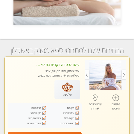
הבחירות שלנו למתחמי ספא מפנק באשקלון
עיסוי טנטרה בקרית גת לא מה שחשבת הרבה יותר ממה שדמיינת פרטי!!! Highly recommended
עיסוי מפנק, עיסוי מקצועי, עיסוי
בקלניקה פרטית, מתחמי ספא מפנק,
מכוני עיסוי מפנק, עיסוי עד הבית, עיסוי
טנטרה
פלטינה
לפרטים
עיסוי בדרום
מקלחת
חניה חינם
נוספים
שדרות
עיסוי מרגיע
נקי ומסודר
מקום פרטי
עיסוי מקצועי
תמונה אמיתית
דוברת עיברית