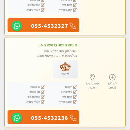
מקום פרטי
עיסוי מקצועי
תמונה אמיתית
דוברת עיברית
055-4532327
מעסה חדשה בראשלצ -כל סוגי העיסויים מעסה מקצועית ואיכותית פרטי!!!מומלץ לחלוטין!!
עיסוי מפנק, עיסוי מקצועי, עיסוי
בקלניקה פרטית, מתחמי ספא מפנק,
עיסוי טנטרה
פלטינה
לפרטים
עיסוי במרכז
מקלחת
חניה חינם
נוספים
רחובות
עיסוי מרגיע
נקי ומסודר
מקום פרטי
עיסוי מקצועי
תמונה אמיתית
דוברת עיברית
055-4532238