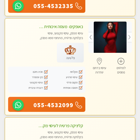
055-4532335
באופקים- מעסה איכותית לעיסוי מקצועי ומפנק לכל שרירי הגוף עיסוי רפואי, מרגיע, קלאסי- Highly recommended
עיסוי מפנק, עיסוי מקצועי, עיסוי
בקלניקה פרטית, מתחמי ספא מפנק,
עיסוי טנטרה
פלטינה
לפרטים
עיסוי בדרום
מקלחת
חניה חינם
נוספים
שדרות
עיסוי מרגיע
נקי ומסודר
מקום פרטי
עיסוי מקצועי
תמונה אמיתית
דוברת עיברית
055-4532099
קליניקה פרטית לעיסוי מקצועי ואלטרנטיבי ברמה גבוהה VIP תתקשר ..... highly recommended..new in the city
עיסוי מפנק, עיסוי מקצועי, עיסוי
בקלניקה פרטית, מתחמי ספא מפנק,