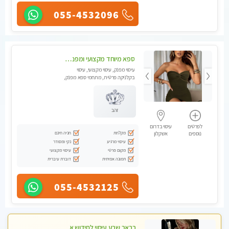
055-4532096
ספא מיוחד מקצועי ומפנק באשקלון מעסה ...מקצועית ואיכותית -מומלץ מאוד...
עיסוי מפנק, עיסוי מקצועי, עיסוי
בקלניקה פרטית, מתחמי ספא מפנק,
עיסוי טנטרה
זהב
לפרטים
עיסוי בדרום
מקלחת
חניה חינם
נוספים
אשקלון
עיסוי מרגיע
נקי ומסודר
מקום פרטי
עיסוי מקצועי
תמונה אמיתית
דוברת עיברית
055-4532125
בבאר שבע עיסוי לחידוש אנרגיות עיסוי חלומי מומלץ מאוד פרטי!! ללא מין !!