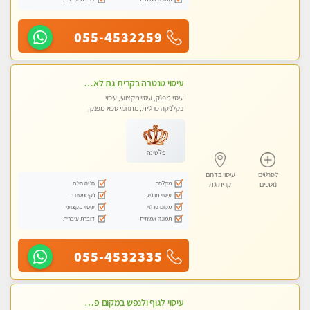
055-4532259
עיסוי טנטרה בקרית גת לא מה שחשבת הרבה יותר ממה שדמיינת פרטי!!! Highly recommended
עיסוי מפנק, עיסוי מקצועי, עיסוי
בקלניקה פרטית, מתחמי ספא מפנק,
מכוני עיסוי מפנק, עיסוי טנטרה
פלטינה
לפרטים
עיסוי בדרום
מקלחת
חניה חינם
נוספים
קרית גת
עיסוי מרגיע
נקי ומסודר
מקום פרטי
עיסוי מקצועי
תמונה אמיתית
דוברת עיברית
055-4532335
עיסוי לגוף ולנפש במקום פרטי ואיכותי