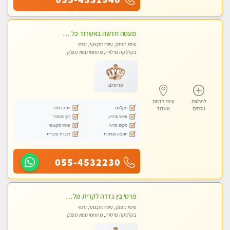
מעסה חדשה באשדוד כל סוגי העיסויים מעסה מקצועית ואיכותית פרטי!!!מומלץ לחלוטין!!
עיסוי מפנק, עיסוי מקצועי, עיסוי
בקלניקה פרטית, מתחמי ספא מפנק,
עיסוי טנטרה
פרימיום
לפרטים
עיסוי בדרום
מקלחת
חניה חינם
נוספים
אשדוד
עיסוי מרגיע
נקי ומסודר
מקום פרטי
עיסוי מקצועי
תמונה אמיתית
דוברת עיברית
055-4532230
פרטי בין גדרה לקרית מלאכי VIP-מומלץ לחלוטין! פרטי! ​​​​​​ ללא מין! Highly recommended
עיסוי מפנק, עיסוי מקצועי, עיסוי
בקלניקה פרטית, מתחמי ספא מפנק