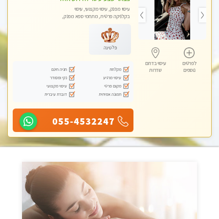
עיסוי מפנק, עיסוי מקצועי, עיסוי
בקלניקה פרטית, מתחמי ספא מפנק,
עיסוי טנטרה
פלטינה
לפרטים
עיסוי בדרום
מקלחת
חניה חינם
נוספים
שדרות
עיסוי מרגיע
נקי ומסודר
מקום פרטי
עיסוי מקצועי
תמונה אמיתית
דוברת עיברית
055-4532247