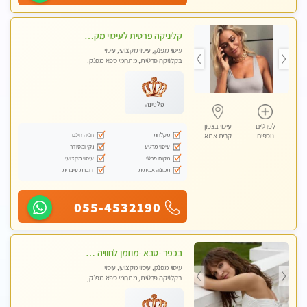
קליניקה פרטית לעיסוי מקצועי ואלטרנטיבי ברמה גבוהה VIP תתקשר ..... highly recommended..new in the city
עיסוי מפנק, עיסוי מקצועי, עיסוי
בקלניקה פרטית, מתחמי ספא מפנק,
מכוני עיסוי מפנק, עיסוי עד הבית, עיסוי
טנטרה, עיסוי מגבר לגבר, עיסוי מגבר
לאישה
פלטינה
לפרטים
עיסוי בצפון
מקלחת
חניה חינם
נוספים
קרית אתא
עיסוי מרגיע
נקי ומסודר
מקום פרטי
עיסוי מקצועי
תמונה אמיתית
דוברת עיברית
055-4532190
בכפר -סבא -מוזמן לחוויה בלתי נשכחת!!!עיסוי מפנק ביותר מומלץ לחלוטין!!!
עיסוי מפנק, עיסוי מקצועי, עיסוי
בקלניקה פרטית, מתחמי ספא מפנק,
עיסוי טנטרה, עיסוי מגבר לגבר, עיסוי
לנשים בלבד