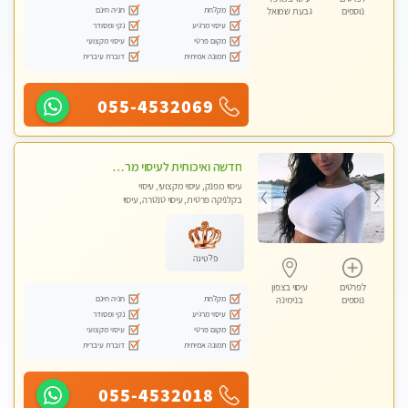
מקלחת
חניה חינם
נוספים
גבעת שמואל
עיסוי מרגיע
נקי ומסודר
מקום פרטי
עיסוי מקצועי
תמונה אמיתית
דוברת עיברית
055-4532069
חדשה ואיכותית לעיסוי מרגיע ומפנק VIP-מומלץ לחלוטין! פרטי! ​​​​​​ Highly recommended
עיסוי מפנק, עיסוי מקצועי, עיסוי
בקלניקה פרטית, עיסוי טנטרה, עיסוי
מגבר לגבר
פלטינה
לפרטים
עיסוי בצפון
מקלחת
חניה חינם
נוספים
בנימינה
עיסוי מרגיע
נקי ומסודר
מקום פרטי
עיסוי מקצועי
תמונה אמיתית
דוברת עיברית
055-4532018