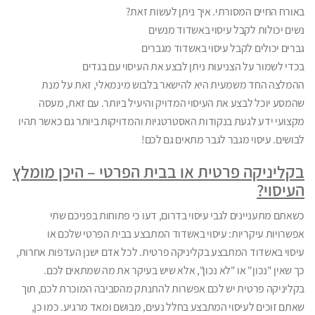
באורח החיים המסורתי. איך ניתן לעשות זאת?
נשים יכולות לקבל עיסוי באשדוד מנשים
גברים יכולים לקבל עיסוי באשדוד מגברים
בכדי לשמור על הצניעות ניתן לבצע את העיסוי עם בגדים
ההמלצה החד משמעית היא להישאר בלבוש מינמאלי, זאת על מנת
שהמסע יוכל לבצע את העיסוי המדויק והיעיל ביותר. עם זאת, מעסה
מקצועי ידע לגעת בנקודות האסטרטגיות והמדויקות ביותר גם כאשר תהיו
לבושים. עיסוי מגבר לגבר מתאים גם לכם!
בקליניקה פרטית או בבית הפרטי – היכן מומלץ
העיסוי?
כשאתם מתעניינים לגבי עיסוי בדרום, דעו כי פתוחות בפניכם שתי
אפשרויות עיקריות: עיסוי באשדוד המתבצע בבית הפרטי שלכם או
עיסוי באשדוד המתבצע בקליניקה פרטית. לכל אדם ישנן העדפות אחרות,
כך שאין "נכון" או "לא נכון", אלא שיש בעיקר את מה שמתאים לכם.
בקליניקה פרטית יש לכם אפשרות להתנתק מהסביבה המוכרת לכם, תוך
שאתם זוכים לעיסוי המתבצע בחלל נעים, מבושם ומאד מרגיע. כמו כן,