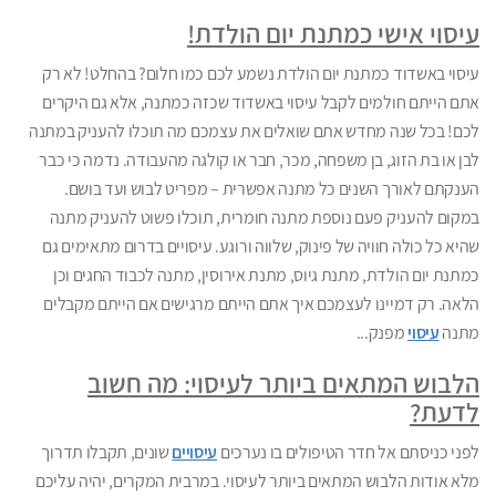
עיסוי אישי כמתנת יום הולדת!
עיסוי באשדוד כמתנת יום הולדת נשמע לכם כמו חלום? בהחלט! לא רק
אתם הייתם חולמים לקבל עיסוי באשדוד שכזה כמתנה, אלא גם היקרים
לכם! בכל שנה מחדש אתם שואלים את עצמכם מה תוכלו להעניק במתנה
לבן או בת הזוג, בן משפחה, מכר, חבר או קולגה מהעבודה. נדמה כי כבר
הענקתם לאורך השנים כל מתנה אפשרית – מפריט לבוש ועד בושם.
במקום להעניק פעם נוספת מתנה חומרית, תוכלו פשוט להעניק מתנה
שהיא כל כולה חוויה של פינוק, שלווה ורוגע. עיסויים בדרום מתאימים גם
כמתנת יום הולדת, מתנת גיוס, מתנת אירוסין, מתנה לכבוד החגים וכן
הלאה. רק דמיינו לעצמכם איך אתם הייתם מרגישים אם הייתם מקבלים
מתנה
עיסוי
מפנק...
הלבוש המתאים ביותר לעיסוי: מה חשוב
לדעת?
לפני כניסתם אל חדר הטיפולים בו נערכים
עיסויים
שונים, תקבלו תדרוך
מלא אודות הלבוש המתאים ביותר לעיסוי. במרבית המקרים, יהיה עליכם