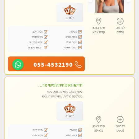
מכוני עיסוי מפנק, עיסוי עד הבית, עיסוי
טנטרה, עיסוי מגבר לגבר, עיסוי מגבר
לאישה
פלטינה
לפרטים
עיסוי בצפון
מקלחת
חניה חינם
נוספים
קרית אתא
עיסוי מרגיע
נקי ומסודר
מקום פרטי
עיסוי מקצועי
תמונה אמיתית
דוברת עיברית
055-4532190
חדשה ואיכותית לעיסוי מרגיע ומפנק VIP-מומלץ לחלוטין! פרטי! ​​​​​​ Highly recommended
עיסוי מפנק, עיסוי מקצועי, עיסוי
בקלניקה פרטית, עיסוי טנטרה, עיסוי
מגבר לגבר
פלטינה
לפרטים
עיסוי בצפון
מקלחת
חניה חינם
נוספים
בנימינה
עיסוי מרגיע
נקי ומסודר