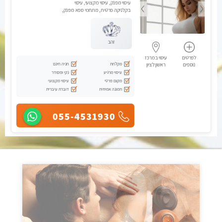
עיסוי מפנק, עיסוי מקצועי, עיסוי
בקלניקה פרטית, מתחמי ספא מפנק,
עיסוי טנטרה, עיסוי מגבר לגבר
זהב
לפרטים
עיסוי במרכז
מקלחת
חניה חינם
נוספים
ראשון לציון
עיסוי מרגיע
נקי ומסודר
מקום פרטי
עיסוי מקצועי
תמונה אמיתית
דוברת עיברית
055-4531930