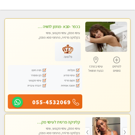
בכפר -סבא -מוזמן לחוויה בלתי נשכחת!!!עיסוי מפנק ביותר מומלץ לחלוטין!!!
עיסוי מפנק, עיסוי מקצועי, עיסוי
בקלניקה פרטית, מתחמי ספא מפנק,
עיסוי טנטרה, עיסוי מגבר לגבר, עיסוי
לנשים בלבד
פלטינה
לפרטים
עיסוי במרכז
מקלחת
חניה חינם
נוספים
גבעת שמואל
עיסוי מרגיע
נקי ומסודר
מקום פרטי
עיסוי מקצועי
תמונה אמיתית
דוברת עיברית
055-4532069
קליניקה פרטית לעיסוי מקצועי ואלטרנטיבי ברמה גבוהה VIP תתקשר ..... highly recommended..new in the city
עיסוי מפנק, עיסוי מקצועי, עיסוי
בקלניקה פרטית, מתחמי ספא מפנק,