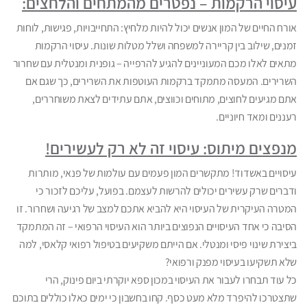
עיסוי הרקמות – נפטרים מהמתחים והלחצים:
אורח החיים של המון אנשים יכול להיות מלחיץ: התחייבויות, פגישות, לוחות
זמנים, שילוב בין קריירה למשפחה ושלל מטלות שונות. עיסוי הרקמות
מתאים לאלו מכם המעוניינים להגיע להרפייה – גופנית ומנטלית עם שחרור
השרירים. המעסה מתמקד ברקמות העוטפות את השרירים, כך שגם אם
אתם מגיעים לחוצים, מתוחים וכווצים, אתם עתידים לצאת משוחררים,
רעננים ומאד חיוניים.
מנפצים מיתוס: עיסוי זה לא רק לעשירים!
עיסויים באשדוד! מתקשרים המון פעמים עם עולמות של פנאי, מותרות
ודברים שרק עשירים יכולים להרשות לעצמם. בפועל, עליכם לזכור כי
המטרה העיקרית של העיסוי היא להביא אתכם למצב של רגיעה ושחרור. זו
הסיבה כי אחד העיסויים הנפוצים ביותר הוא העיסוי הרפואי – זה המתמקד
ביצירת שינוי פיסי ומנטלי. אם הייתם משקיעים בטיפול רפואי קלאסי, למה
שלא תשקיעו בעיסוי מפנק ורפואי?
כל עוד תבחרו לעבור את העיסוי במכון ספא יוקרתי ביום פינוק, הרי
שתצטרכו להיפרד מלא מעט כסף. קחו בחשבון כי ימים כאלו כוללים בתוכם