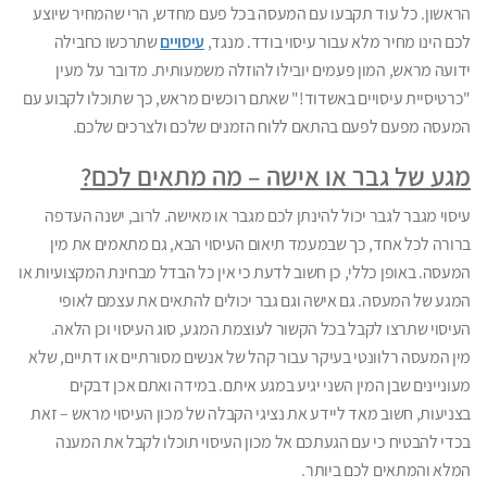
הראשון. כל עוד תקבעו עם המעסה בכל פעם מחדש, הרי שהמחיר שיוצע
לכם הינו מחיר מלא עבור עיסוי בודד. מנגד,
עיסויים
שתרכשו כחבילה
ידועה מראש, המון פעמים יובילו להוזלה משמעותית. מדובר על מעין
"כרטיסיית עיסויים באשדוד!" שאתם רוכשים מראש, כך שתוכלו לקבוע עם
המעסה מפעם לפעם בהתאם ללוח הזמנים שלכם ולצרכים שלכם.
מגע של גבר או אישה – מה מתאים לכם?
עיסוי מגבר לגבר יכול להינתן לכם מגבר או מאישה. לרוב, ישנה העדפה
ברורה לכל אחד, כך שבמעמד תיאום העיסוי הבא, גם מתאמים את מין
המעסה. באופן כללי, כן חשוב לדעת כי אין כל הבדל מבחינת המקצועיות או
המגע של המעסה. גם אישה וגם גבר יכולים להתאים את עצמם לאופי
העיסוי שתרצו לקבל בכל הקשור לעוצמת המגע, סוג העיסוי וכן הלאה.
מין המעסה רלוונטי בעיקר עבור קהל של אנשים מסורתיים או דתיים, שלא
מעוניינים שבן המין השני יגיע במגע איתם. במידה ואתם אכן דבקים
בצניעות, חשוב מאד ליידע את נציגי הקבלה של מכון העיסוי מראש – זאת
בכדי להבטיח כי עם הגעתכם אל מכון העיסוי תוכלו לקבל את המענה
המלא והמתאים לכם ביותר.