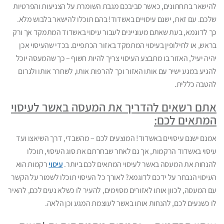
להישאר בתחתונים, כאשר סביבכם מגבת השומרת על הצניעות והפרטיות
שלכם. עם זאת, ישנם עיסויים באשדוד! בהם תוכלו להישאר בלבוש מלא.
כך לדוגמא, בעת שאתם מעוניינים לעבור עיסוי באשדוד המתמקד אך ורק
בראש, או לחילופין בעיסוי המתמקד באזור הכתפיים. בכדי שהעיסוי אכן
יהיה יעיל, האזור בו מתבצע העיסוי צריך להיות חשוף – כך שהמעסה יוכל
להגיע במגע ישיר עם אותו האזור וכך להרפות אותו, לשחרר אותו ולגרום
להטבה כללית.
אתם רשאים להדריך את המעסה באשר לעיסוי
המתאים לכם:
אמנם ישנם עיסויים באשדוד! המוצעים לכם – מהשבדי, דרך השיאצו ועד
עיסוי באשדוד הרקמות, אך גם לאחר שבחרתם את סוג העיסוי, תוכלו
להנחות את המעסה באשר לעיסוי המתאים לכם ביותר.
עיסוי
רקמות הוא
העיסוי הנבחר על ידכם לדוגמא? לאורך כל העיסוי תוכלו לשמור על הקשר
עם המעסה, לכוון אותו לאזורים מסוימים, להעיר לו כשלא נעים לכם, להאיר
לו כשנעים לכם, להנחות אותו באשר לעוצמת המגע וכן הלאה.