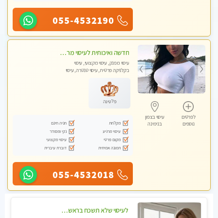
055-4532190
חדשה ואיכותית לעיסוי מרגיע ומפנק VIP-מומלץ לחלוטין! פרטי! ​​​​​​ Highly recommended
עיסוי מפנק, עיסוי מקצועי, עיסוי
בקלניקה פרטית, עיסוי טנטרה, עיסוי
מגבר לגבר
פלטינה
לפרטים
עיסוי בצפון
מקלחת
חניה חינם
נוספים
בנימינה
עיסוי מרגיע
נקי ומסודר
מקום פרטי
עיסוי מקצועי
תמונה אמיתית
דוברת עיברית
055-4532018
לעיסוי שלא תשכח בראשון לציון