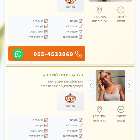
פלטינה
לפרטים
עיסוי במרכז
מקלחת
חניה חינם
נוספים
גבעת שמואל
עיסוי מרגיע
נקי ומסודר
מקום פרטי
עיסוי מקצועי
תמונה אמיתית
דוברת עיברית
055-4532069
קליניקה פרטית לעיסוי מקצועי ואלטרנטיבי ברמה גבוהה VIP תתקשר ..... highly recommended..new in the city
עיסוי מפנק, עיסוי מקצועי, עיסוי
בקלניקה פרטית, מתחמי ספא מפנק,
מכוני עיסוי מפנק, עיסוי עד הבית, עיסוי
טנטרה, עיסוי מגבר לגבר, עיסוי מגבר
לאישה
פלטינה
לפרטים
עיסוי בצפון
מקלחת
חניה חינם
נוספים
קרית אתא
עיסוי מרגיע
נקי ומסודר
מקום פרטי
עיסוי מקצועי
תמונה אמיתית
דוברת עיברית