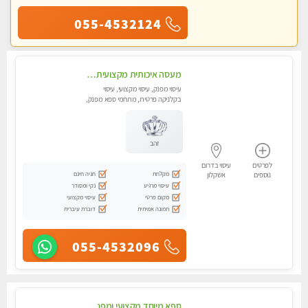
055-4532124
מעסה איכותית מקצועית באשדוד .פרטי .מומלץ !!!!
עיסוי מפנק, עיסוי מקצועי, עיסוי
בקלניקה פרטית, מתחמי ספא מפנק,
עיסוי טנטרה
זהב
לפרטים
עיסוי בדרום
מקלחת
חניה חינם
נוספים
אשקלון
עיסוי מרגיע
נקי ומסודר
מקום פרטי
עיסוי מקצועי
תמונה אמיתית
דוברת עיברית
055-4532096
ספא מיוחד מקצועי ומפנק באשקלון מעסה ...מקצועית ואיכותית -מומלץ מאוד...