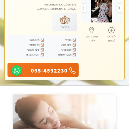
עיסוי מפנק, עיסוי מקצועי, עיסוי
בקלניקה פרטית, מתחמי ספא מפנק,
עיסוי טנטרה
פרימיום
לפרטים
עיסוי בדרום
מקלחת
חניה חינם
נוספים
אשדוד
עיסוי מרגיע
נקי ומסודר
מקום פרטי
עיסוי מקצועי
תמונה אמיתית
דוברת עיברית
055-4532230