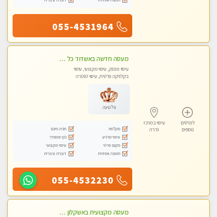
055-4531964
מעסה חדשה באשדוד כל סוגי העיסויים מעסה מקצועית ואיכותית פרטי!!!מומלץ לחלוטין!! Private! Highly recommended
עיסוי מפנק, עיסוי מקצועי, עיסוי
בקלניקה פרטית, עיסוי טנטרה
פלטינה
לפרטים
עיסוי במרכז
מקלחת
חניה חינם
נוספים
גדרה
עיסוי מרגיע
נקי ומסודר
מקום פרטי
עיסוי מקצועי
תמונה אמיתית
דוברת עיברית
055-4532230
מעסה מקצועית באשקלון מסאז' מפנק ומשחרר ומרגיע באווירה נעימה ושקטה