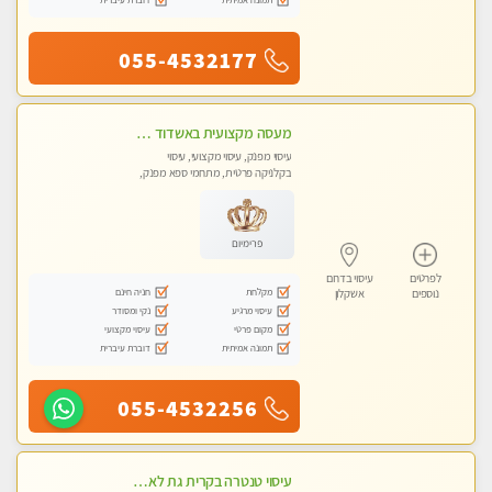
055-4532177
מעסה מקצועית באשדוד חדשה צעירה ואיכותית לעיסוי מרגיע ומפנק VIP-מומלץ לחלוטין! פרטי! ​​​​​​ Highly recommended
עיסוי מפנק, עיסוי מקצועי, עיסוי
בקלניקה פרטית, מתחמי ספא מפנק,
עיסוי טנטרה
פרימיום
לפרטים
עיסוי בדרום
מקלחת
חניה חינם
נוספים
אשקלון
עיסוי מרגיע
נקי ומסודר
מקום פרטי
עיסוי מקצועי
תמונה אמיתית
דוברת עיברית
055-4532256
עיסוי טנטרה בקרית גת לא מה שחשבת הרבה יותר ממה שדמיינת פרטי!!! Highly recommended