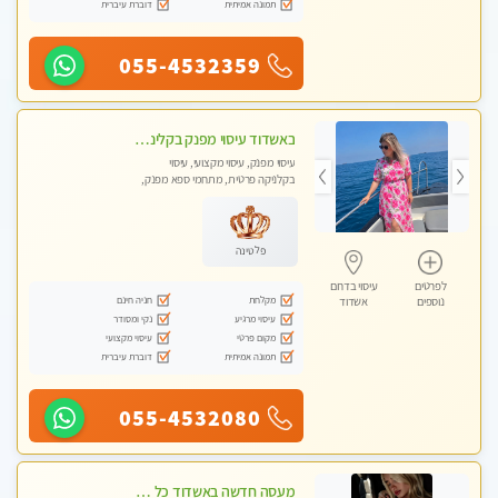
תמונה אמיתית
דוברת עיברית
055-4532359
באשדוד עיסוי מפנק בקליניקה פרטית שירות vip לרציניים בלבד! מומלץ!!
עיסוי מפנק, עיסוי מקצועי, עיסוי
בקלניקה פרטית, מתחמי ספא מפנק,
מכוני עיסוי מפנק, עיסוי טנטרה
פלטינה
לפרטים
עיסוי בדרום
מקלחת
חניה חינם
נוספים
אשדוד
עיסוי מרגיע
נקי ומסודר
מקום פרטי
עיסוי מקצועי
תמונה אמיתית
דוברת עיברית
055-4532080
מעסה חדשה באשדוד כל סוגי העיסויים מעסה מקצועית ואיכותית פרטי!!!מומלץ לחלוטין!!