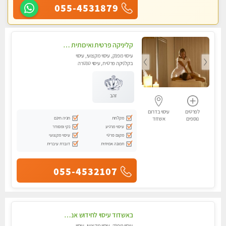
055-4531879
קליניקה פרטית ואיכותית באשדוד 0535019250
עיסוי מפנק, עיסוי מקצועי, עיסוי
בקלניקה פרטית, עיסוי טנטרה
זהב
לפרטים
עיסוי בדרום
מקלחת
חניה חינם
נוספים
אשדוד
עיסוי מרגיע
נקי ומסודר
מקום פרטי
עיסוי מקצועי
תמונה אמיתית
דוברת עיברית
055-4532107
באשדוד עיסוי לחידוש אנרגיות עיסוי חלומי מומלץ מאוד ! highly recommended..new in the city
עיסוי מפנק, עיסוי מקצועי, עיסוי