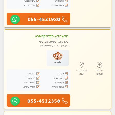
מקום פרטי
עיסוי מקצועי
תמונה אמיתית
דוברת עיברית
055-4531980
חדש חדש -בקליניקה פרטית שירות vip לרציניים בלבד! מומלץ!!-ללא מין !!
עיסוי מפנק, עיסוי מקצועי, עיסוי
בקלניקה פרטית, עיסוי טנטרה
פלטינה
לפרטים
עיסוי במרכז
מקלחת
חניה חינם
נוספים
יבנה
עיסוי מרגיע
נקי ומסודר
מקום פרטי
עיסוי מקצועי
תמונה אמיתית
דוברת עיברית
055-4532358