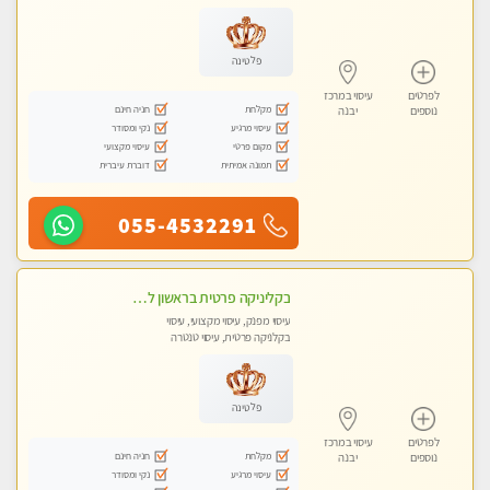
עיסוי טנטרה
פלטינה
לפרטים
עיסוי במרכז
מקלחת
חניה חינם
נוספים
יבנה
עיסוי מרגיע
נקי ומסודר
מקום פרטי
עיסוי מקצועי
תמונה אמיתית
דוברת עיברית
055-4532291
בקליניקה פרטית בראשון לציון שירות vip לרציניים בלבד! מומלץ!!-ללא מין !!
עיסוי מפנק, עיסוי מקצועי, עיסוי
בקלניקה פרטית, עיסוי טנטרה
פלטינה
לפרטים
עיסוי במרכז
מקלחת
חניה חינם
נוספים
יבנה
עיסוי מרגיע
נקי ומסודר