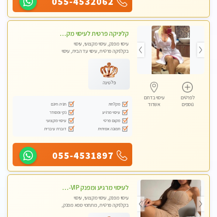
055-4532062
קליניקה פרטית לעיסוי מקצועי ואלטרנטיבי ברמה גבוהה VIP תתקשר ..... highly recommended..new in the city
עיסוי מפנק, עיסוי מקצועי, עיסוי
בקלניקה פרטית, עיסוי עד הבית, עיסוי
טנטרה
פלטינה
לפרטים
עיסוי בדרום
מקלחת
חניה חינם
נוספים
אשדוד
עיסוי מרגיע
נקי ומסודר
מקום פרטי
עיסוי מקצועי
תמונה אמיתית
דוברת עיברית
055-4531897
לעיסוי מרגיע ומפנק VIP-מומלץ לחלוטין! פרטי! ​​​​​​ Highly recommended
עיסוי מפנק, עיסוי מקצועי, עיסוי
בקלניקה פרטית, מתחמי ספא מפנק,
מכוני עיסוי מפנק, עיסוי עד הבית, עיסוי