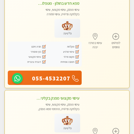
ספא חדש בחולון - מטפלות מקצועיות ברמה גבוהה מומלץ מאוד !!! . . highly recommended..new in the city -אין פרטים נוספים במקום -ללא מין !!
עיסוי מפנק, עיסוי מקצועי, עיסוי
בקלניקה פרטית, עיסוי טנטרה
פלטינה
לפרטים
עיסוי במרכז
מקלחת
חניה חינם
נוספים
יבנה
עיסוי מרגיע
נקי ומסודר
מקום פרטי
עיסוי מקצועי
תמונה אמיתית
דוברת עיברית
055-4532207
עיסוי מקצועי מפנק בקליניקה פרטית שירות vip לרציניים בלבד! מומלץ!! ללא מין
עיסוי מפנק, עיסוי מקצועי, עיסוי
בקלניקה פרטית, מתחמי ספא מפנק,
עיסוי טנטרה
פלטינה