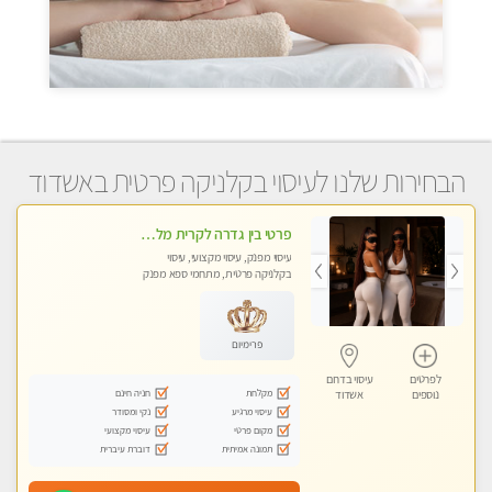
הבחירות שלנו לעיסוי בקלניקה פרטית באשדוד
פרטי בין גדרה לקרית מלאכי VIP-מומלץ לחלוטין! פרטי! ​​​​​​ ללא מין! Highly recommended
עיסוי מפנק, עיסוי מקצועי, עיסוי
בקלניקה פרטית, מתחמי ספא מפנק
פרימיום
לפרטים
עיסוי בדרום
מקלחת
חניה חינם
נוספים
אשדוד
עיסוי מרגיע
נקי ומסודר
מקום פרטי
עיסוי מקצועי
תמונה אמיתית
דוברת עיברית