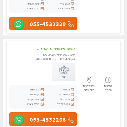
מקום פרטי
עיסוי מקצועי
תמונה אמיתית
דוברת עיברית
055-4532329
מעסה איכותית למאסז מקצועי ומפנק לכל שרירי הגוף
עיסוי מפנק, עיסוי מקצועי, עיסוי
בקלניקה פרטית, מתחמי ספא מפנק,
עיסוי טנטרה
זהב
לפרטים
עיסוי בדרום
מקלחת
חניה חינם
נוספים
באר שבע
עיסוי מרגיע
נקי ומסודר
מקום פרטי
עיסוי מקצועי
תמונה אמיתית
דוברת עיברית
055-4532268