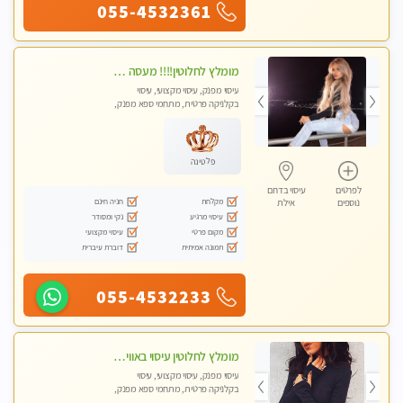
055-4532361
מומלץ לחלוטין!!!! מעסה מקצועית מהממת ואיכותית פרטי!!!לזוגות +לבית המלון - ללא מין !!
עיסוי מפנק, עיסוי מקצועי, עיסוי
בקלניקה פרטית, מתחמי ספא מפנק,
מכוני עיסוי מפנק, עיסוי עד הבית
פלטינה
לפרטים
עיסוי בדרום
מקלחת
חניה חינם
נוספים
אילת
עיסוי מרגיע
נקי ומסודר
מקום פרטי
עיסוי מקצועי
תמונה אמיתית
דוברת עיברית
055-4532233
מומלץ לחלוטין עיסוי באווירה מקסימה מעסה עם ידיי זהב חוויה בלתי נשכחת ללא מין Massage- Absolutely recommended no sex
עיסוי מפנק, עיסוי מקצועי, עיסוי
בקלניקה פרטית, מתחמי ספא מפנק,
עיסוי טנטרה