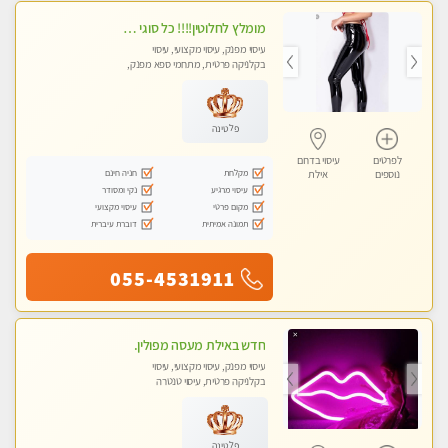
מומלץ לחלוטין!!!! כל סוגי העיסויים מעסה מקצועית ואיכותית פרטי!!Best in Town !
עיסוי מפנק, עיסוי מקצועי, עיסוי
בקלניקה פרטית, מתחמי ספא מפנק,
מכוני עיסוי מפנק, עיסוי טנטרה
פלטינה
לפרטים
עיסוי בדרום
מקלחת
חניה חינם
נוספים
אילת
עיסוי מרגיע
נקי ומסודר
מקום פרטי
עיסוי מקצועי
תמונה אמיתית
דוברת עיברית
055-4531911
חדש באילת מעסה מפולין.
עיסוי מפנק, עיסוי מקצועי, עיסוי
בקלניקה פרטית, עיסוי טנטרה
פלטינה