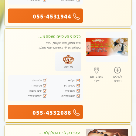
055-4531944
כל סוגי העיסויים מעסה מקצועית ואיכותית פרטי! -Selena Spa and Massage
עיסוי מפנק, עיסוי מקצועי, עיסוי
בקלניקה פרטית, מתחמי ספא מפנק,
מכוני עיסוי מפנק
פלטינה
לפרטים
עיסוי בדרום
מקלחת
חניה חינם
נוספים
אילת
עיסוי מרגיע
נקי ומסודר
מקום פרטי
עיסוי מקצועי
תמונה אמיתית
דוברת עיברית
055-4532088
עיסוי רק לבית המלון/לא לבית הלקוח -שרון מוסמכת באילת ברמה גבוה ומקצועית למלון !Sharon massages(לא מגיע לבית הלקוח )