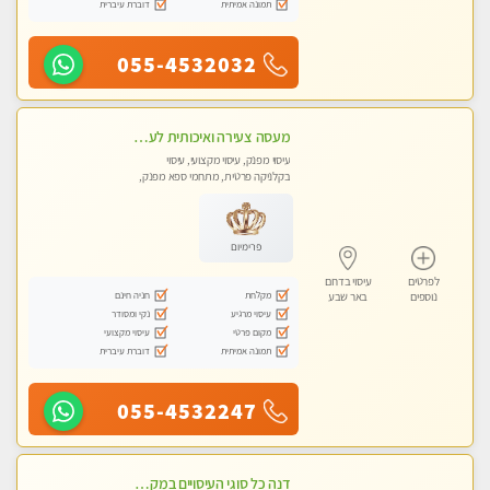
תמונה אמיתית
דוברת עיברית
055-4532032
מעסה צעירה ואיכותית לעיסוי מקצועי מרגיע ומפנק VIP-מומלץ לחלוטין! פרטי! ​​​​​​ Highly recommended
עיסוי מפנק, עיסוי מקצועי, עיסוי
בקלניקה פרטית, מתחמי ספא מפנק,
מכוני עיסוי מפנק, עיסוי טנטרה
פרימיום
לפרטים
עיסוי בדרום
מקלחת
חניה חינם
נוספים
באר שבע
עיסוי מרגיע
נקי ומסודר
מקום פרטי
עיסוי מקצועי
תמונה אמיתית
דוברת עיברית
055-4532247
דנה כל סוגי העיסויים במקום הכי מושלם בעיר בבאר שבע