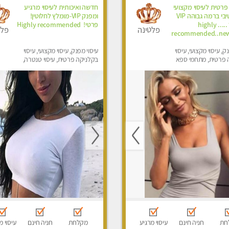
פרטית לעיסוי מקצועי
חדשה ואיכותית לעיסוי מרגיע
ואלטרנטיבי ברמה גבוהה VIP
ומפנק VIP-מומלץ לחלוטין!
תתקשר ..... highly
פרטי! ​​​​​​ Highly recommended
פלטינה
פלט
recommended..new
ק, עיסוי מקצועי, עיסוי
עיסוי מפנק, עיסוי מקצועי, עיסוי
 פרטית, מתחמי ספא
בקלניקה פרטית, עיסוי טנטרה,
ני עיסוי מפנק, עיסוי עד
עיסוי מגבר לגבר
סוי טנטרה, עיסוי מגבר
סוי מגבר לאישה
חת
חניה חינם
עיסוי מרגיע
מקלחת
חניה חינם
עיסוי מ