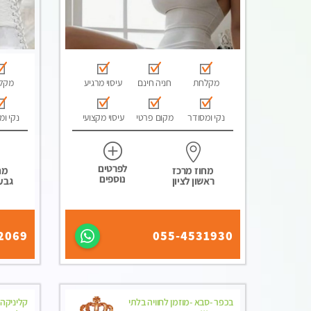
מקלחת
חניה חינם
עיסוי מרגיע
מקל
נקי ומסודר
מקום פרטי
עיסוי מקצועי
נקי ומ
לפרטים
מחוז מרכז
מח
נוספים
ראשון לציון
גבע
2069
055-4531930
בכפר -סבא -מוזמן לחוויה בלתי
קליניקה 