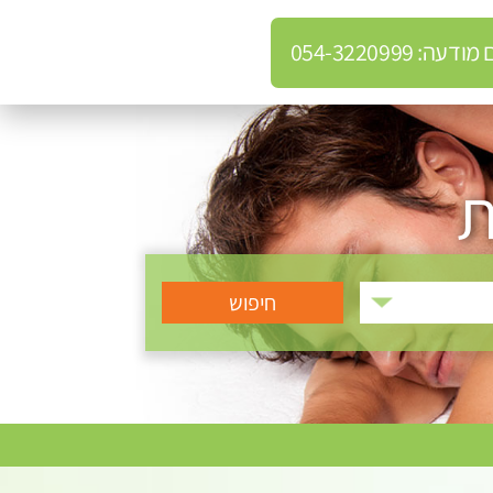
: 054-3220999
ת