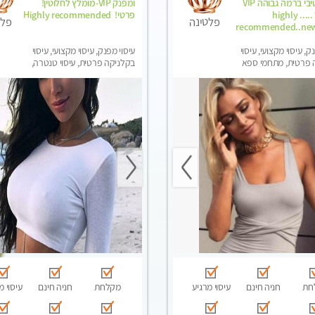
ואלטרנטיבי ברמה גבוהה VIP
ומפנק VIP-מומלץ לחלוטין!
תתקשר ..... highly
פרטי! ​​​​​​ Highly recommended
פלטינה
פלט
recommended..new
ק, עיסוי מקצועי, עיסוי
עיסוי מפנק, עיסוי מקצועי, עיסוי
 פרטית, מתחמי ספא
בקלניקה פרטית, עיסוי טנטרה,
ני עיסוי מפנק, עיסוי עד
עיסוי מגבר לגבר
סוי טנטרה, עיסוי מגבר
סוי מגבר לאישה
חת
חניה חינם
עיסוי מרגיע
מקלחת
חניה חינם
עיסוי מ