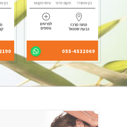
נקי ומסודר
מקום פרטי
עיסוי מקצועי
נקי ומ
לפרטים
מחוז מרכז
מח
נוספים
גבעת שמואל
קר
2190
055-4532069