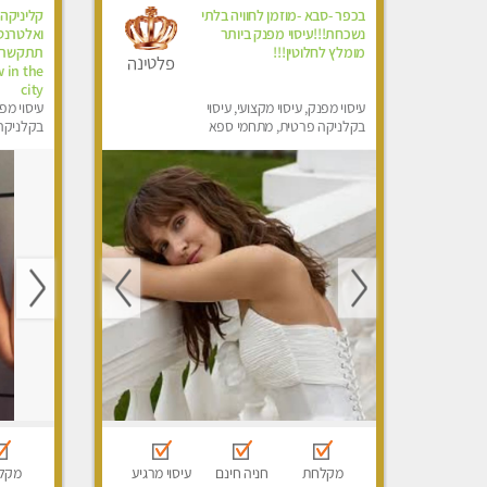
בכפר -סבא -מוזמן לחוויה בלתי
קליניקה 
נשכחת!!!עיסוי מפנק ביותר
מומלץ לחלוטין!!!
פלטינה
 in the
city
עיסוי מפנק, עיסוי מקצועי, עיסוי
עיסוי מפנ
בקלניקה פרטית, מתחמי ספא
בקלניקה
מפנק, עיסוי טנטרה, עיסוי מגבר
מפנק, מכו
לגבר, עיסוי לנשים בלבד
הבית, עי
לגבר, עי
מקלחת
חניה חינם
עיסוי מרגיע
מקל