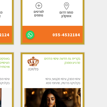
לפרטים
מחוז דרום
מח
נוספים
אשקלון
א
2124
055-4532184
בקריית גת חדשה עיסוי מדהים
באופקים
מרגיע ומפנק
העיסויי
ואיכותית
פלטינה
עיסוי מפנק, עיסוי מקצועי, עיסוי
עיסוי מפנ
בקלניקה פרטית, מתחמי ספא
בקלניקה 
מפנק, עיסוי טנטרה