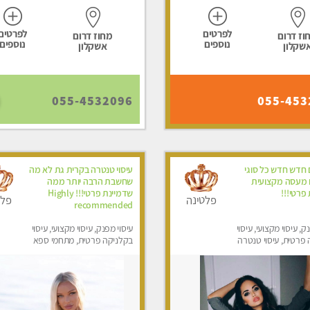
לפרטים
לפרטים
וז דרום
מחוז דרום
נוספים
נוספים
שקלון
אשקלון
055-4532096
055-453
 חדש חדש כל סוגי
עיסוי טנטרה בקרית גת לא מה
ם מעסה מקצועית
שחשבת הרבה יותר ממה
 פרטי!!!
שדמיינת פרטי!!! Highly
פלטינה
פלט
recommended
ק, עיסוי מקצועי, עיסוי
עיסוי מפנק, עיסוי מקצועי, עיסוי
פרטית, עיסוי טנטרה
בקלניקה פרטית, מתחמי ספא
מפנק, מכוני עיסוי מפנק, עיסוי
טנטרה