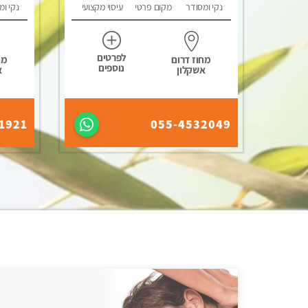
נקי ומסודר
מקום פרטי
עיסוי מקצועי
נקי ומ
לפרטים
מחוז דרום
מח
נוספים
אשקלון
א
1921
055-4532049