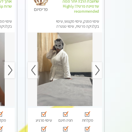
שחשבת הרבה יותר ממה
אותך לעי
שדמיינת פרטי!!! Highly
שרות vip מובטח. ללא מין !!
פרימיום
recommended
עיסוי מפנק, עיסוי מקצועי, עיסוי
עיסוי מפנ
בקלניקה פרטית, עיסוי טנטרה
בקלניקה
מפנק, עי
מקלחת
חניה חינם
עיסוי מרגיע
מקל