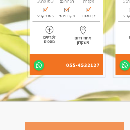
רגיע
מקלחת
חניה חינם
עיסוי מרגיע
קצועי
נקי ומסודר
מקום פרטי
עיסוי מקצועי
לפרטים
מחוז דרום
נוספים
אשקלון
055-4532127