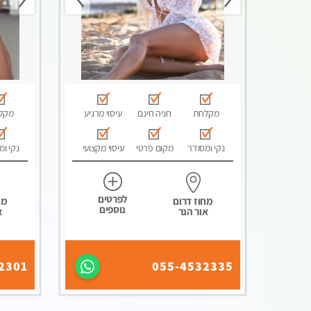
מקלחת
חניה חינם
עיסוי מרגיע
מקל
נקי ומסודר
מקום פרטי
עיסוי מקצועי
נקי ומ
לפרטים
מחוז דרום
מח
נוספים
אור הנר
א
2301
055-4532335