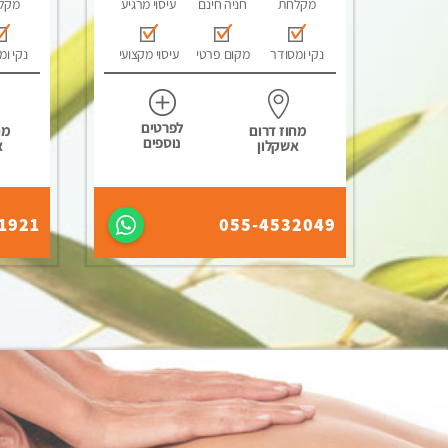
מקלחת
חניה חינם
עיסוי מרגיע
מקל
נקי ומסודר
מקום פרטי
עיסוי מקצועי
נקי ומ
לפרטים
מחוז דרום
מח
נוספים
אשקלון
א
1921
055-4532049