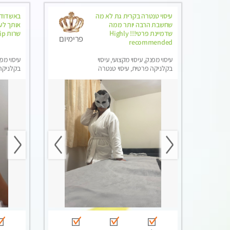
עיסוי טנטרה בקרית גת לא מה
באשדוד 
שחשבת הרבה יותר ממה
אותך לעי
שדמיינת פרטי!!! Highly
שרות vip מובטח. ללא מין !!
פרימיום
recommended
עיסוי מפנק, עיסוי מקצועי, עיסוי
עיסוי מפנ
בקלניקה פרטית, עיסוי טנטרה
בקלניקה
מפנק, עי