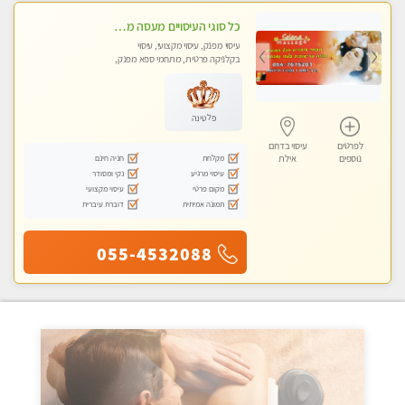
כל סוגי העיסויים מעסה מקצועית ואיכותית פרטי! -Selena Spa and Massage
עיסוי מפנק, עיסוי מקצועי, עיסוי
בקלניקה פרטית, מתחמי ספא מפנק,
מכוני עיסוי מפנק
פלטינה
לפרטים
עיסוי בדרום
מקלחת
חניה חינם
נוספים
אילת
עיסוי מרגיע
נקי ומסודר
מקום פרטי
עיסוי מקצועי
תמונה אמיתית
דוברת עיברית
055-4532088