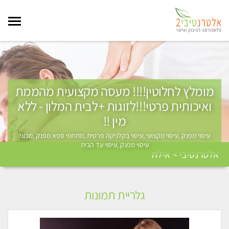
מומלץ לחלוטין!!!! מעסה מקצועית מהממת
ואיכותית פרטי!!!לזוגות +לבית המלון - ללא
מין !!
עיסוי מפנק ,עיסוי מקצועי ,עיסוי בקלניקה פרטית ,מתחמי ספא מפנק ,מכוני
עיסוי מפנק ,עיסוי עד הבית
אלטרנטיבי > אילת
גלריית תמונות