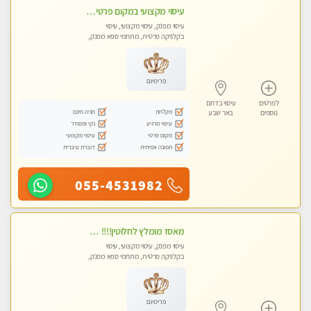
עיסוי מקצועי במקום פרטי,מפנק ומרגיע...מומלץ מאוד....ללא מין !
עיסוי מפנק, עיסוי מקצועי, עיסוי
בקלניקה פרטית, מתחמי ספא מפנק,
מכוני עיסוי מפנק, עיסוי טנטרה
פרימיום
לפרטים
עיסוי בדרום
מקלחת
חניה חינם
נוספים
באר שבע
עיסוי מרגיע
נקי ומסודר
מקום פרטי
עיסוי מקצועי
תמונה אמיתית
דוברת עיברית
055-4531982
מאסז מומלץ לחלוטין!!!! מעסה מקצועית לעיסוי ברמה גבוהה VIP תתקשר .....
עיסוי מפנק, עיסוי מקצועי, עיסוי
בקלניקה פרטית, מתחמי ספא מפנק,
עיסוי טנטרה
פרימיום