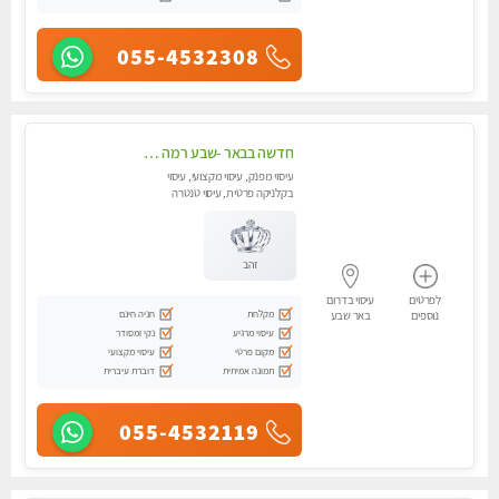
055-4532308
חדשה בבאר -שבע רמה גבוהה מומלץ מאוד !!! עיסוי מקצועי ללא מין !!
עיסוי מפנק, עיסוי מקצועי, עיסוי
בקלניקה פרטית, עיסוי טנטרה
זהב
לפרטים
עיסוי בדרום
מקלחת
חניה חינם
נוספים
באר שבע
עיסוי מרגיע
נקי ומסודר
מקום פרטי
עיסוי מקצועי
תמונה אמיתית
דוברת עיברית
055-4532119