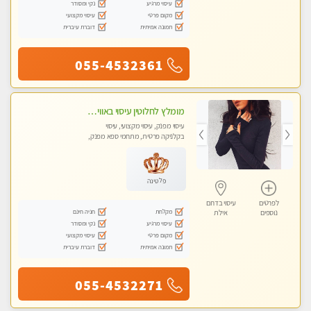
עיסוי מרגיע
נקי ומסודר
מקום פרטי
עיסוי מקצועי
תמונה אמיתית
דוברת עיברית
055-4532361
מומלץ לחלוטין עיסוי באווירה מקסימה מעסה עם ידיי זהב חוויה בלתי נשכחת ללא מין Massage- Absolutely recommended no sex
עיסוי מפנק, עיסוי מקצועי, עיסוי
בקלניקה פרטית, מתחמי ספא מפנק,
עיסוי טנטרה
פלטינה
לפרטים
עיסוי בדרום
מקלחת
חניה חינם
נוספים
אילת
עיסוי מרגיע
נקי ומסודר
מקום פרטי
עיסוי מקצועי
תמונה אמיתית
דוברת עיברית
055-4532271