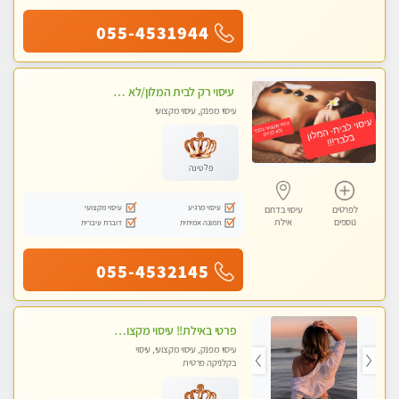
055-4531944
עיסוי רק לבית המלון/לא לבית הלקוח -שרון מוסמכת באילת ברמה גבוה ומקצועית למלון !Sharon massages(לא מגיע לבית הלקוח )
עיסוי מפנק, עיסוי מקצועי
פלטינה
עיסוי מרגיע
עיסוי מקצועי
לפרטים
עיסוי בדרום
נוספים
אילת
תמונה אמיתית
דוברת עיברית
055-4532145
פרטי באילת!! עיסוי מקצועי באווירה רגוע ונעימה חומרים טבעיים ואיכותיים במיוחד חוויה בריאותית בלתי נשכחת... ללא מין. ללא מין .
עיסוי מפנק, עיסוי מקצועי, עיסוי
בקלניקה פרטית