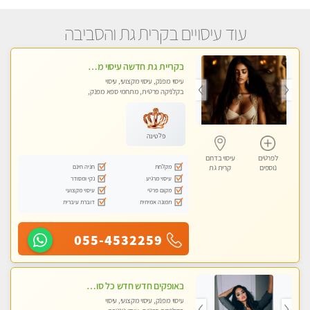
עוד עיסויים בקרית גת והסביבה
בקריית גת חדשה עיסוי מדהים מרגיע ומפנק
עיסוי מפנק, עיסוי מקצועי, עיסוי
בקלניקה פרטית, מתחמי ספא מפנק,
עיסוי טנטרה
פלטינה
לפרטים
עיסוי בדרום
מקלחת
חניה חינם
נוספים
קרית גת
עיסוי מרגיע
נקי ומסודר
מקום פרטי
עיסוי מקצועי
תמונה אמיתית
דוברת עיברית
055-4532259
באופקים חדש חדש כל סוגי העיסויים מעסה מקצועית ואיכותית פרטי!!!
עיסוי מפנק, עיסוי מקצועי, עיסוי