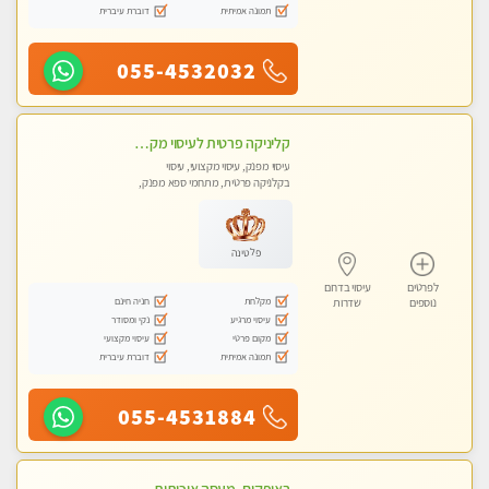
תמונה אמיתית
דוברת עיברית
055-4532032
קליניקה פרטית לעיסוי מקצועי ואלטרנטיבי ברמה גבוהה VIP תתקשר ..... highly recommended..new in the city
עיסוי מפנק, עיסוי מקצועי, עיסוי
בקלניקה פרטית, מתחמי ספא מפנק,
מכוני עיסוי מפנק, עיסוי טנטרה
פלטינה
לפרטים
עיסוי בדרום
מקלחת
חניה חינם
נוספים
שדרות
עיסוי מרגיע
נקי ומסודר
מקום פרטי
עיסוי מקצועי
תמונה אמיתית
דוברת עיברית
055-4531884