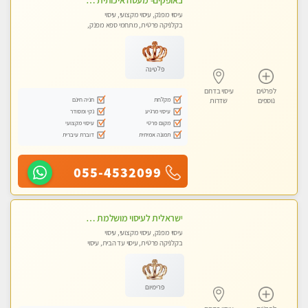
באופקים- מעסה איכותית לעיסוי מקצועי ומפנק לכל שרירי הגוף עיסוי רפואי, מרגיע, קלאסי- Highly recommended
עיסוי מפנק, עיסוי מקצועי, עיסוי
בקלניקה פרטית, מתחמי ספא מפנק,
עיסוי טנטרה
פלטינה
לפרטים
עיסוי בדרום
מקלחת
חניה חינם
נוספים
שדרות
עיסוי מרגיע
נקי ומסודר
מקום פרטי
עיסוי מקצועי
תמונה אמיתית
דוברת עיברית
055-4532099
ישראלית לעיסוי מושלמת לעיסוי מושלם ואיכותי במיוחד !
עיסוי מפנק, עיסוי מקצועי, עיסוי
בקלניקה פרטית, עיסוי עד הבית, עיסוי
טנטרה
פרימיום