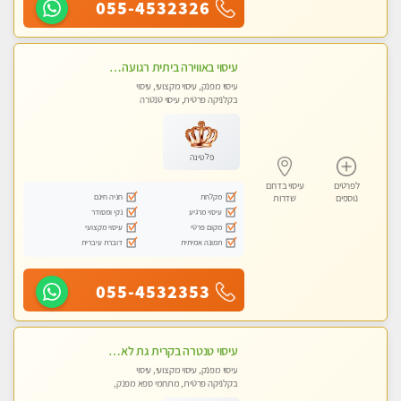
055-4532326
עיסוי באווירה ביתית רגועה שקט , עיסוי ספורטיבי משחרר לכל הגוף. מעסה אלופה לעיסוי מפנק מומלץ מאוד ....פרטי!! ללא מין !!
עיסוי מפנק, עיסוי מקצועי, עיסוי
בקלניקה פרטית, עיסוי טנטרה
פלטינה
לפרטים
עיסוי בדרום
מקלחת
חניה חינם
נוספים
שדרות
עיסוי מרגיע
נקי ומסודר
מקום פרטי
עיסוי מקצועי
תמונה אמיתית
דוברת עיברית
055-4532353
עיסוי טנטרה בקרית גת לא מה שחשבת הרבה יותר ממה שדמיינת פרטי!!! Highly recommended
עיסוי מפנק, עיסוי מקצועי, עיסוי
בקלניקה פרטית, מתחמי ספא מפנק,
מכוני עיסוי מפנק, עיסוי עד הבית, עיסוי