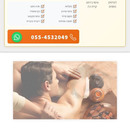
לפרטים
עיסוי בדרום
מקלחת
חניה חינם
נוספים
קרית גת
עיסוי מרגיע
נקי ומסודר
מקום פרטי
עיסוי מקצועי
תמונה אמיתית
דוברת עיברית
055-4532049