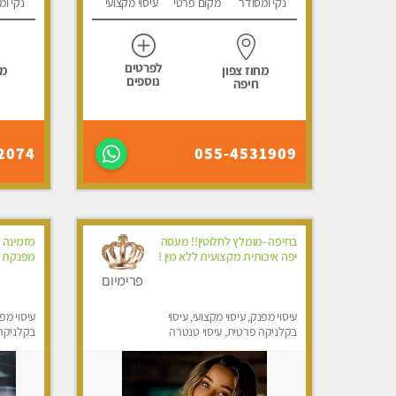
נקי ומסודר
מקום פרטי
עיסוי מקצועי
נקי ומ
לפרטים
מחוז צפון
מח
נוספים
חיפה
2074
055-4531909
בחיפה -מומלץ לחלוטין!! מעסה
מזמינה א
יפה איכותית מקצועית ללא מין !
מפנקת - ללא
פרימיום
עיסוי מפנק, עיסוי מקצועי, עיסוי
עיסוי מפנ
בקלניקה פרטית, עיסוי טנטרה
בקלניקה 