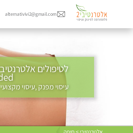
alternativivi2@gmail.com
commended
עיסוי מפנק ,עיסוי מקצועי
אלטרנטיבי > חיפה