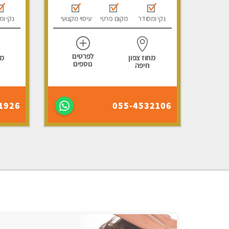
נקי ומסודר
מקום פרטי
עיסוי מקצועי
נקי ומ
לפרטים
מחוז צפון
מח
נוספים
חיפה
1926
055-4532106