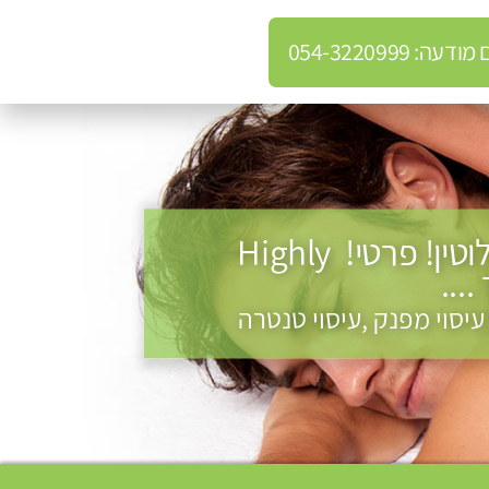
: 054-3220999
לטיפולים אלטרנטיביים לעיסוי מרגיע ומפנק VIP-מומלץ לחלוטין! פרטי! ​​​​​​ Highly
עיסוי מפנק ,עיסוי טנטרה