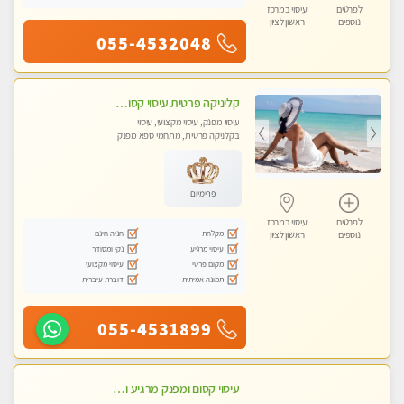
לפרטים
עיסוי במרכז
נוספים
ראשון לציון
055-4532048
קליניקה פרטית עיסוי קסום איכותי ומרגיע מידי זהב עיסוי שבדי קלאסי ורפלקסולוגיה שרות מקצועי טל-052-4818650
עיסוי מפנק, עיסוי מקצועי, עיסוי
בקלניקה פרטית, מתחמי ספא מפנק
פרימיום
לפרטים
עיסוי במרכז
מקלחת
חניה חינם
נוספים
ראשון לציון
עיסוי מרגיע
נקי ומסודר
מקום פרטי
עיסוי מקצועי
תמונה אמיתית
דוברת עיברית
055-4531899
עיסוי קסום ומפנק מרגיע ואיכותי מידי זהב !