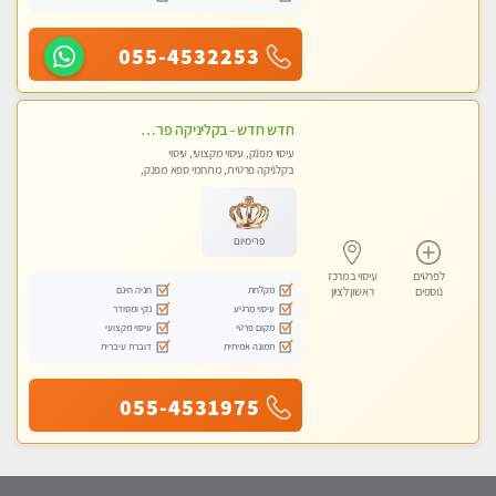
055-4532253
חדש חדש - בקליניקה פרטית בבת ים עיסוי לחידוש אנרגיות עיסוי מקצועי מומלץ מאוד ללא מין !!
עיסוי מפנק, עיסוי מקצועי, עיסוי
בקלניקה פרטית, מתחמי ספא מפנק,
מכוני עיסוי מפנק, עיסוי טנטרה
פרימיום
לפרטים
עיסוי במרכז
מקלחת
חניה חינם
נוספים
ראשון לציון
עיסוי מרגיע
נקי ומסודר
מקום פרטי
עיסוי מקצועי
תמונה אמיתית
דוברת עיברית
055-4531975