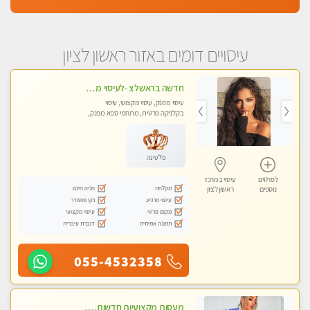
עיסויים דומים באזור ראשון לציון
חדשה בראשלצ -לעיסוי מקצועי ואיכותי מומלץ מאוד!! ממתינה לך מעסה פרטית-ללא מין !!
עיסוי מפנק, עיסוי מקצועי, עיסוי
בקלניקה פרטית, מתחמי ספא מפנק,
עיסוי טנטרה
פלטינה
לפרטים
עיסוי במרכז
מקלחת
חניה חינם
נוספים
ראשון לציון
עיסוי מרגיע
נקי ומסודר
מקום פרטי
עיסוי מקצועי
תמונה אמיתית
דוברת עיברית
055-4532358
מעסות מקצועיות חדשות. גישה אישית לכל לקוח. אל תפספסו את ההזדמנות שלכם. פנקו את עצמכם וקבלו מקסימום הנאה ורוגע.