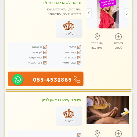
חדשה לאוהבי הפרטיות!!בראשון לציון! מעסה vip מפנקת בקליניקה פרטית לחלוטין!!! לבד! לרציניים בלבד! מומלץ!
עיסוי מפנק, עיסוי מקצועי, עיסוי
בקלניקה פרטית, עיסוי טנטרה
פלטינה
לפרטים
עיסוי במרכז
מקלחת
חניה חינם
נוספים
ראשון לציון
עיסוי מרגיע
נקי ומסודר
מקום פרטי
עיסוי מקצועי
תמונה אמיתית
דוברת עיברית
055-4531885
עיסוי מקצועי בראשון לציון מומלץ
פלטינה