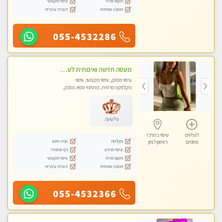
מקום פרטי
עיסוי מקצועי
תמונה אמיתית
דוברת עיברית
055-4532286
מעסה חדשה ואיכותית לעיסוי מרגיע ומפנק VIP-מומלץ לחלוטין! פרטי! ​​​​​​ Highly recommended
עיסוי מפנק, עיסוי מקצועי, עיסוי
בקלניקה פרטית, מתחמי ספא מפנק,
מכוני עיסוי מפנק, עיסוי טנטרה
פלטינה
לפרטים
עיסוי במרכז
מקלחת
חניה חינם
נוספים
ראשון לציון
עיסוי מרגיע
נקי ומסודר
מקום פרטי
עיסוי מקצועי
תמונה אמיתית
דוברת עיברית
055-4532366