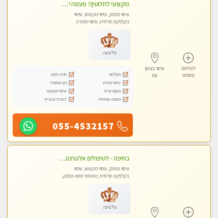
מקצועי לחלוטין!! מעסה יפה איכותית מקצועית ומפנקת מאוד פרטי מומלץ בחום.עיסוי מפנק מאוווד.
עיסוי מפנק, עיסוי מקצועי, עיסוי
בקלניקה פרטית, עיסוי טנטרה
פלטינה
לפרטים
עיסוי בצפון
מקלחת
חניה חינם
נוספים
עכו
עיסוי מרגיע
נקי ומסודר
מקום פרטי
עיסוי מקצועי
תמונה אמיתית
דוברת עיברית
055-4532157
בחיפה - לטיפולים אלטרנטיביים לעיסוי מרגיע ומפנק VIP-מומלץ לחלוטין! פרטי! ​​​​​​ Highly recommended-לקביעת תור נא להתקשר ....
עיסוי מפנק, עיסוי מקצועי, עיסוי
בקלניקה פרטית, מתחמי ספא מפנק,
עיסוי טנטרה
פלטינה