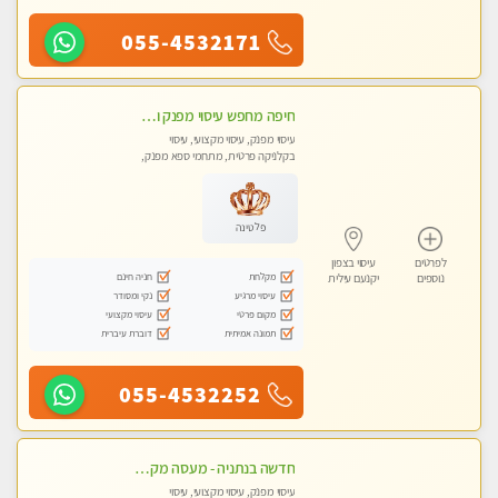
055-4532171
חיפה מחפש עיסוי מפנק ומרגיע ?
עיסוי מפנק, עיסוי מקצועי, עיסוי
בקלניקה פרטית, מתחמי ספא מפנק,
עיסוי טנטרה
פלטינה
לפרטים
עיסוי בצפון
מקלחת
חניה חינם
נוספים
יקנעם עילית
עיסוי מרגיע
נקי ומסודר
מקום פרטי
עיסוי מקצועי
תמונה אמיתית
דוברת עיברית
055-4532252
חדשה בנתניה - מעסה מקצועית מהממת ובלתי נשכחת !!!!
עיסוי מפנק, עיסוי מקצועי, עיסוי