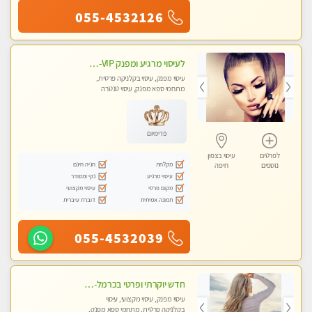
055-4532126
לעיסוי מרגיע ומפנק VIP-מומלץ לחלוטין! פרטי! ​​​​​​ לקביעת תור נא להתקשר ....
עיסוי מפנק, עיסוי בקלניקה פרטית,
מתחמי ספא מפנק, עיסוי טנטרה
פרימיום
לפרטים
עיסוי בצפון
מקלחת
חניה חינם
נוספים
חיפה
עיסוי מרגיע
נקי ומסודר
מקום פרטי
עיסוי מקצועי
תמונה אמיתית
דוברת עיברית
055-4532039
חדש יוקרתי ופרטי בכרמל-חיפה פנקו את עצמכם ברוגע פינוק וחוויה בלתי נשכחת ללא מין !!
עיסוי מפנק, עיסוי מקצועי, עיסוי
בקלניקה פרטית, מתחמי ספא מפנק,