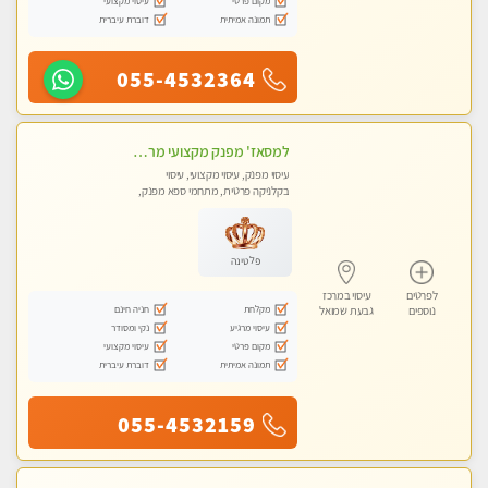
מקום פרטי
עיסוי מקצועי
תמונה אמיתית
דוברת עיברית
055-4532364
למסאז' מפנק מקצועי מרגיע ומשחרר את כל הגוף! מומלץ מאוד -ללא מין! בהוד- השרון
עיסוי מפנק, עיסוי מקצועי, עיסוי
בקלניקה פרטית, מתחמי ספא מפנק,
עיסוי טנטרה
פלטינה
לפרטים
עיסוי במרכז
מקלחת
חניה חינם
נוספים
גבעת שמואל
עיסוי מרגיע
נקי ומסודר
מקום פרטי
עיסוי מקצועי
תמונה אמיתית
דוברת עיברית
055-4532159