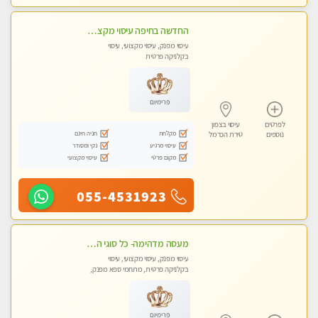
החדשה בחיפה עיסוי מקצועי מזמינה אותך למסאז' באווירה נעימה ומרגיע לנפש+ אבנים חמות וכוסות רוח מומלץ מאוד . . . highly recommended..new in the ci
עיסוי מפנק, עיסוי מקצועי, עיסוי
בקלניקה פרטית
פרימיום
לפרטים
עיסוי בצפון
מקלחת
חניה חינם
נוספים
טירת הכרמל
עיסוי מרגיע
נקי ומסודר
מקום פרטי
עיסוי מקצועי
055-4531923
מעסה מדהימה- כל סוגי העיסויים מעסה מקצועית ואיכותית פרטי!!! לחוויה בלתי נשכחת!!
עיסוי מפנק, עיסוי מקצועי, עיסוי
בקלניקה פרטית, מתחמי ספא מפנק,
עיסוי טנטרה
פרימיום