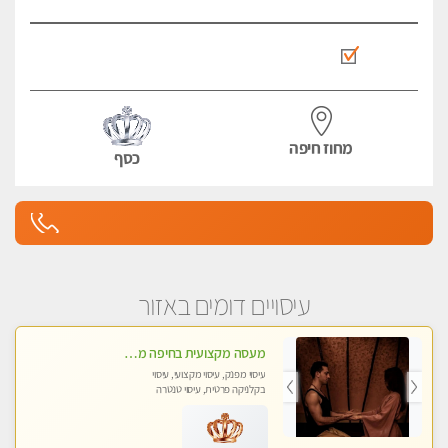
מחוז חיפה
כסף
עיסויים דומים באזור
מעסה מקצועית בחיפה מעסה קלאסית ומפנקת להתקשר דרך -0505750417 WhatsApp מוזמן לחוויה בלתי נשכחת!!
עיסוי מפנק, עיסוי מקצועי, עיסוי
בקלניקה פרטית, עיסוי טנטרה