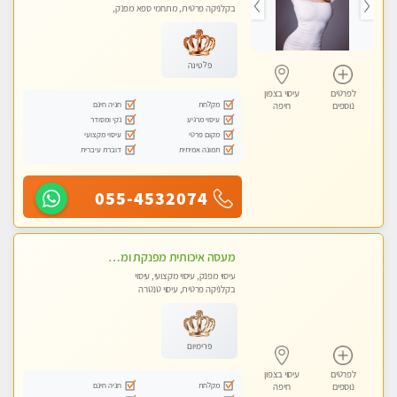
בקלניקה פרטית, מתחמי ספא מפנק,
עיסוי טנטרה
פלטינה
לפרטים
עיסוי בצפון
מקלחת
חניה חינם
נוספים
חיפה
עיסוי מרגיע
נקי ומסודר
מקום פרטי
עיסוי מקצועי
תמונה אמיתית
דוברת עיברית
055-4532074
מעסה איכותית מפנקת ומקצועית מאוד - טל- 0544840029
עיסוי מפנק, עיסוי מקצועי, עיסוי
בקלניקה פרטית, עיסוי טנטרה
פרימיום
לפרטים
עיסוי בצפון
מקלחת
חניה חינם
נוספים
חיפה