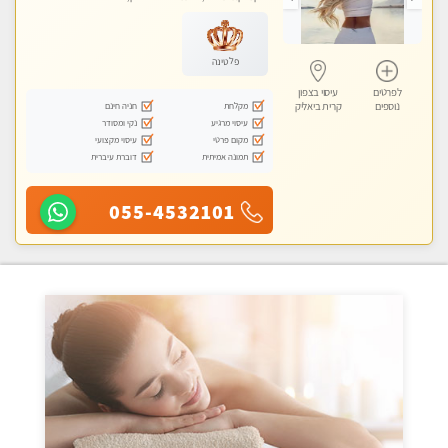
עיסוי טנטרה
פלטינה
לפרטים
עיסוי בצפון
מקלחת
חניה חינם
נוספים
קרית ביאליק
עיסוי מרגיע
נקי ומסודר
מקום פרטי
עיסוי מקצועי
תמונה אמיתית
דוברת עיברית
055-4532101