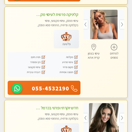
קליניקה פרטית לעיסוי מקצועי ואלטרנטיבי ברמה גבוהה VIP תתקשר ..... highly recommended..new in the city
עיסוי מפנק, עיסוי מקצועי, עיסוי
בקלניקה פרטית, מתחמי ספא מפנק,
מכוני עיסוי מפנק, עיסוי עד הבית, עיסוי
טנטרה, עיסוי מגבר לגבר, עיסוי מגבר
לאישה
פלטינה
לפרטים
עיסוי בצפון
מקלחת
חניה חינם
נוספים
קרית אתא
עיסוי מרגיע
נקי ומסודר
מקום פרטי
עיסוי מקצועי
תמונה אמיתית
דוברת עיברית
055-4532190
חדש יוקרתי ופרטי בכרמל – חיפה! פנקו את עצמכם ברוגע פינוק וחוויה בלתי נשכחת ללא מין !!
עיסוי מפנק, עיסוי מקצועי, עיסוי
בקלניקה פרטית, מתחמי ספא מפנק,
מכוני עיסוי מפנק, עיסוי טנטרה