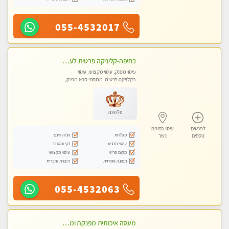
055-4532017
בחיפה-קליניקה פרטית לעיסוי מקצועי ואלטרנטיבי ברמה גבוהה VIP תתקשר ..... highly recommended..new in the city
עיסוי מפנק, עיסוי מקצועי, עיסוי
בקלניקה פרטית, מתחמי ספא מפנק,
עיסוי טנטרה
פלטינה
לפרטים
עיסוי בחיפה
מקלחת
חניה חינם
נוספים
נשר
עיסוי מרגיע
נקי ומסודר
מקום פרטי
עיסוי מקצועי
תמונה אמיתית
דוברת עיברית
055-4532063
מעסה איכותית מפנקת ומקצועית מאוד-עיסוי מרגיע ושקט במקום מדהים עיסוי מושקע מאוד לכל שרירי הגוף...מומלץ!! פרטי !!