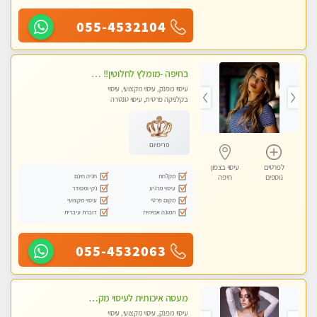
055-4532104
בחיפה -מומלץ לחלוטין!! מעסה יפה איכותית מקצועית ללא מין !
עיסוי מפנק, עיסוי מקצועי, עיסוי
בקלניקה פרטית, עיסוי טנטרה
פרימיום
לפרטים
עיסוי בצפון
מקלחת
חניה חינם
נוספים
חיפה
עיסוי מרגיע
נקי ומסודר
מקום פרטי
עיסוי מקצועי
תמונה אמיתית
דוברת עיברית
055-4532063
מעסה איכותית לעיסוי מקצועי ומפנק לכל שרירי הגוף פרטי !!+אבנים חמות
עיסוי מפנק, עיסוי מקצועי, עיסוי