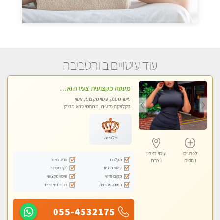
עוד עיסויים ב והסביבה
מעסה מקצועית צעירה ואיכותית בקרית- חיים
עיסוי מפנק, עיסוי מקצועי, עיסוי
בקלניקה פרטית, מתחמי ספא מפנק,
עיסוי טנטרה
פלטינה
לפרטים
עיסוי בצפון
מקלחת
חניה חינם
נוספים
נצרת
עיסוי מרגיע
נקי ומסודר
מקום פרטי
עיסוי מקצועי
תמונה אמיתית
דוברת עיברית
055-4532175