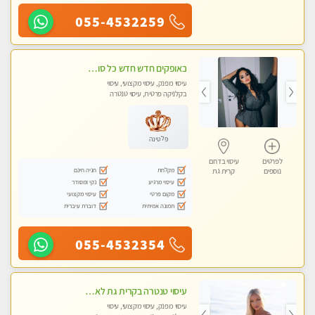
055-4532259
באופקים חדש חדש כל סוגי העיסויים מעסה מקצועית ואיכותית פרטי!!!
עיסוי מפנק, עיסוי מקצועי, עיסוי
בקלניקה פרטית, עיסוי טנטרה
פלטינה
לפרטים
עיסוי בדרום
מקלחת
חניה חינם
נוספים
קרית גת
עיסוי מרגיע
נקי ומסודר
מקום פרטי
עיסוי מקצועי
תמונה אמיתית
דוברת עיברית
055-4532354
עיסוי טנטרה בקרית גת לא מה שחשבת הרבה יותר ממה שדמיינת פרטי!!! Highly recommended
עיסוי מפנק, עיסוי מקצועי, עיסוי