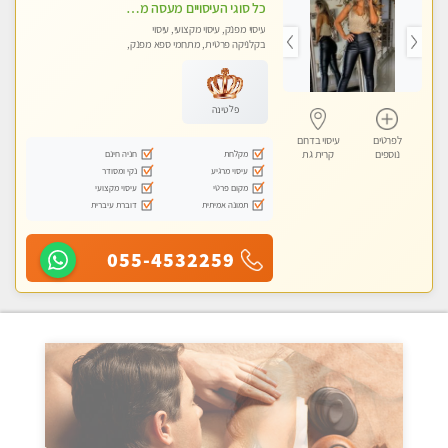
כל סוגי העיסויים מעסה מקצועית ואיכותית פרטי!!!בבאר שבע
עיסוי מפנק, עיסוי מקצועי, עיסוי
בקלניקה פרטית, מתחמי ספא מפנק,
עיסוי טנטרה
פלטינה
לפרטים
עיסוי בדרום
מקלחת
חניה חינם
נוספים
קרית גת
עיסוי מרגיע
נקי ומסודר
מקום פרטי
עיסוי מקצועי
תמונה אמיתית
דוברת עיברית
055-4532259