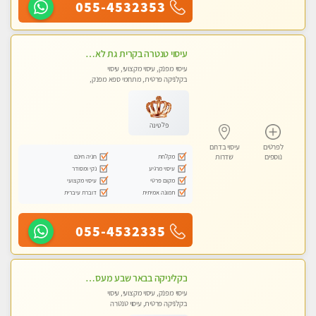
055-4532353
עיסוי טנטרה בקרית גת לא מה שחשבת הרבה יותר ממה שדמיינת פרטי!!! Highly recommended
עיסוי מפנק, עיסוי מקצועי, עיסוי
בקלניקה פרטית, מתחמי ספא מפנק,
מכוני עיסוי מפנק, עיסוי עד הבית, עיסוי
טנטרה
פלטינה
לפרטים
עיסוי בדרום
מקלחת
חניה חינם
נוספים
שדרות
עיסוי מרגיע
נקי ומסודר
מקום פרטי
עיסוי מקצועי
תמונה אמיתית
דוברת עיברית
055-4532335
בקליניקה בבאר שבע מעסה מקצועית לעיסוי מפנק
עיסוי מפנק, עיסוי מקצועי, עיסוי
בקלניקה פרטית, עיסוי טנטרה