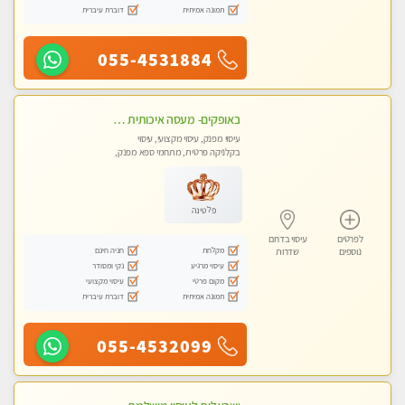
תמונה אמיתית
דוברת עיברית
055-4531884
באופקים- מעסה איכותית לעיסוי מקצועי ומפנק לכל שרירי הגוף עיסוי רפואי, מרגיע, קלאסי- Highly recommended
עיסוי מפנק, עיסוי מקצועי, עיסוי
בקלניקה פרטית, מתחמי ספא מפנק,
עיסוי טנטרה
פלטינה
לפרטים
עיסוי בדרום
מקלחת
חניה חינם
נוספים
שדרות
עיסוי מרגיע
נקי ומסודר
מקום פרטי
עיסוי מקצועי
תמונה אמיתית
דוברת עיברית
055-4532099