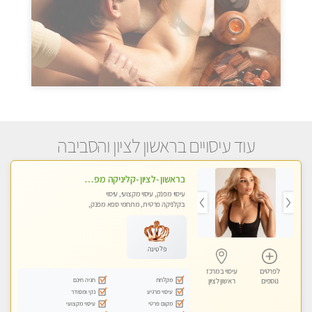
עוד עיסויים בראשון לציון והסביבה
בראשון -לציון -קליניקה מפוארת צוות צעיר ומקצועי לעיסוי VIP באווירה חמה ונעימה מומלץ ביותר! חוויה מפנקת מאוד ... ללא מין !!
עיסוי מפנק, עיסוי מקצועי, עיסוי
בקלניקה פרטית, מתחמי ספא מפנק,
עיסוי טנטרה
פלטינה
לפרטים
עיסוי במרכז
מקלחת
חניה חינם
נוספים
ראשון לציון
עיסוי מרגיע
נקי ומסודר
מקום פרטי
עיסוי מקצועי