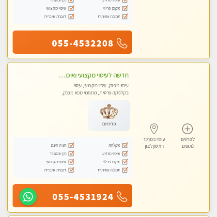
מקום פרטי
עיסוי מקצועי
תמונה אמיתית
דוברת עיברית
055-4532208
חדשה לעיסוי מקצועי ואיכותי מומלץ מאוד!! ממתינה לך שתגיע בוא ותבין מזה עיסוי מפנק …
עיסוי מפנק, עיסוי מקצועי, עיסוי
בקלניקה פרטית, מתחמי ספא מפנק,
עיסוי טנטרה
פרימיום
לפרטים
עיסוי במרכז
מקלחת
חניה חינם
נוספים
ראשון לציון
עיסוי מרגיע
נקי ומסודר
מקום פרטי
עיסוי מקצועי
תמונה אמיתית
דוברת עיברית
055-4531924