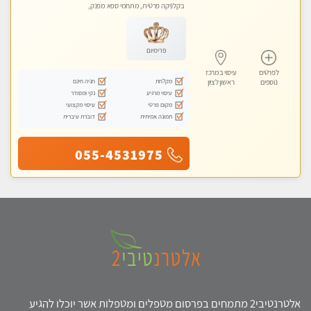
בקלניקה פרטית, מתחמי ספא מפנק,
מכוני עיסוי מפנק, עיסוי טנטרה
פרימיום
לפרטים
עיסוי במרכז
מקלחת
חניה חינם
נוספים
ראשון לציון
עיסוי מרגיע
נקי ומסודר
מקום פרטי
עיסוי מקצועי
תמונה אמיתית
דוברת עיברית
055-4531975
אלטרנטיבי2 מתמחים בפרסום מטפלים ומטפלות אשר יוכלו להגיע