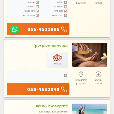
מקלחת
חניה חינם
נוספים
ראשון לציון
עיסוי מרגיע
נקי ומסודר
מקום פרטי
עיסוי מקצועי
תמונה אמיתית
דוברת עיברית
055-4531885
עיסוי מקצועי בראשון לציון מומלץ
פלטינה
לפרטים
עיסוי במרכז
נוספים
ראשון לציון
055-4532048
קליניקה פרטית עיסוי קסום איכותי ומרגיע מידי זהב עיסוי שבדי קלאסי ורפלקסולוגיה שרות מקצועי טל-052-4818650
עיסוי מפנק, עיסוי מקצועי, עיסוי