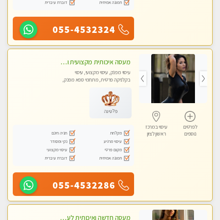
תמונה אמיתית
דוברת עיברית
055-4532324
מעסה איכותית מקצועית ומפנקת מאוד- ללא מין !!!
עיסוי מפנק, עיסוי מקצועי, עיסוי
בקלניקה פרטית, מתחמי ספא מפנק,
מכוני עיסוי מפנק
פלטינה
לפרטים
עיסוי במרכז
מקלחת
חניה חינם
נוספים
ראשון לציון
עיסוי מרגיע
נקי ומסודר
מקום פרטי
עיסוי מקצועי
תמונה אמיתית
דוברת עיברית
055-4532286
מעסה חדשה ואיכותית לעיסוי מרגיע ומפנק VIP-מומלץ לחלוטין! פרטי! ​​​​​​ Highly recommended