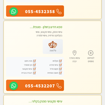
055-4532358
ספא חדש בחולון - מטפלות מקצועיות ברמה גבוהה מומלץ מאוד !!! . . highly recommended..new in the city -אין פרטים נוספים במקום -ללא מין !!
עיסוי מפנק, עיסוי מקצועי, עיסוי
בקלניקה פרטית, עיסוי טנטרה
פלטינה
לפרטים
עיסוי במרכז
מקלחת
חניה חינם
נוספים
יבנה
עיסוי מרגיע
נקי ומסודר
מקום פרטי
עיסוי מקצועי
תמונה אמיתית
דוברת עיברית
055-4532207
עיסוי מקצועי מפנק בקליניקה פרטית שירות vip לרציניים בלבד! מומלץ!! ללא מין