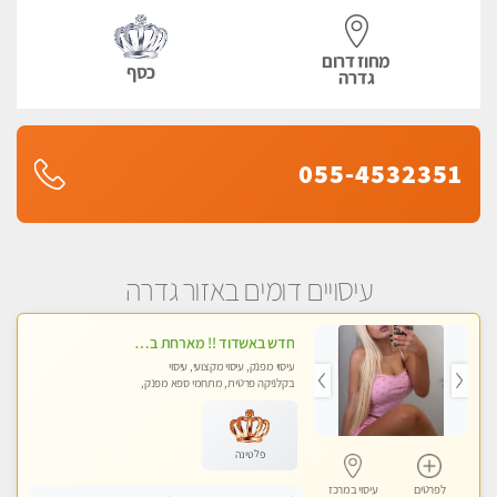
מחוז דרום
כסף
גדרה
055-4532351
עיסויים דומים באזור גדרה
חדש באשדוד !! מארחת בדירתי באופן פרטי ודיסקרטי מקום יפה מסודר נקי ואווירה נעימה יחס טוב בבית חםללא מין !!
עיסוי מפנק, עיסוי מקצועי, עיסוי
בקלניקה פרטית, מתחמי ספא מפנק,
עיסוי טנטרה
פלטינה
לפרטים
עיסוי במרכז