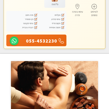
פלטינה
לפרטים
עיסוי במרכז
מקלחת
חניה חינם
נוספים
גדרה
עיסוי מרגיע
נקי ומסודר
מקום פרטי
עיסוי מקצועי
תמונה אמיתית
דוברת עיברית
055-4532230