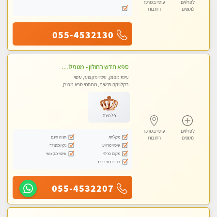
לפרטים
עיסוי במרכז
נוספים
רחובות
055-4532130
ספא חדש בחולון - מטפלות מקצועיות ברמה גבוהה מומלץ מאוד !!! . . highly recommended..new in the city -אין פרטים נוספים במקום -ללא מין !!
עיסוי מפנק, עיסוי מקצועי, עיסוי
בקלניקה פרטית, מתחמי ספא מפנק,
עיסוי טנטרה
פלטינה
לפרטים
עיסוי במרכז
מקלחת
חניה חינם
נוספים
רחובות
עיסוי מרגיע
נקי ומסודר
מקום פרטי
עיסוי מקצועי
דוברת עיברית
055-4532207