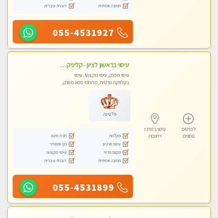
תמונה אמיתית
דוברת עיברית
055-4531927
עיסוי בראשון לציון - קליניקה פרטית עיסוי קסום איכותי ומרגיע מידי זהב עיסוי שבדי קלאסי ורפלקסולוגיה שרות מקצועי טל- 052-4818650
עיסוי מפנק, עיסוי מקצועי, עיסוי
בקלניקה פרטית, מתחמי ספא מפנק,
מכוני עיסוי מפנק
פלטינה
לפרטים
עיסוי במרכז
מקלחת
חניה חינם
נוספים
רחובות
עיסוי מרגיע
נקי ומסודר
מקום פרטי
עיסוי מקצועי
תמונה אמיתית
דוברת עיברית
055-4531899