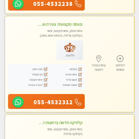
055-4532238
מעסה מקצועית צעירה ואיכותית פרטי!!! מ 10:00 בבוקר עד 18:00 בערב.
עיסוי מפנק, עיסוי מקצועי, עיסוי
בקלניקה פרטית, מתחמי ספא מפנק,
עיסוי טנטרה
פלטינה
לפרטים
עיסוי במרכז
מקלחת
חניה חינם
נוספים
רחובות
עיסוי מרגיע
נקי ומסודר
מקום פרטי
עיסוי מקצועי
תמונה אמיתית
דוברת עיברית
055-4532312
קליניקה חדשה ברחובות זמן לנפש, זמן לגוף, זמן לנשמה.. בוא להתפנק בעיסוי מושלם..
עיסוי מפנק, עיסוי מקצועי, עיסוי
בקלניקה פרטית