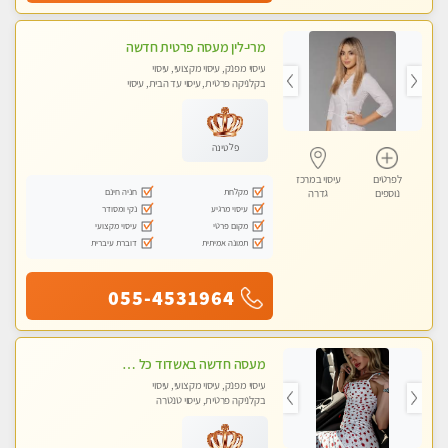
מרי-לין מעסה פרטית חדשה
עיסוי מפנק, עיסוי מקצועי, עיסוי
בקלניקה פרטית, עיסוי עד הבית, עיסוי
טנטרה
פלטינה
לפרטים
עיסוי במרכז
מקלחת
חניה חינם
נוספים
גדרה
עיסוי מרגיע
נקי ומסודר
מקום פרטי
עיסוי מקצועי
תמונה אמיתית
דוברת עיברית
055-4531964
מעסה חדשה באשדוד כל סוגי העיסויים מעסה מקצועית ואיכותית פרטי!!!מומלץ לחלוטין!! Private! Highly recommended
עיסוי מפנק, עיסוי מקצועי, עיסוי
בקלניקה פרטית, עיסוי טנטרה