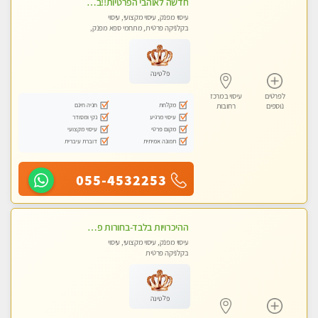
חדשה לאוהבי הפרטיות!!בראשון לציון! מעסה vip מפנקת בקליניקה פרטית לחלוטין!!! לבד! לרציניים בלבד! מומלץ!
עיסוי מפנק, עיסוי מקצועי, עיסוי
בקלניקה פרטית, מתחמי ספא מפנק,
עיסוי טנטרה
פלטינה
לפרטים
עיסוי במרכז
מקלחת
חניה חינם
נוספים
רחובות
עיסוי מרגיע
נקי ומסודר
מקום פרטי
עיסוי מקצועי
תמונה אמיתית
דוברת עיברית
055-4532253
ההיכרויות בלבד-בחורות פרטיות ברמה גבוהה לקשר דיסקרטי עם תמיכה-לא עיסוי !!!
עיסוי מפנק, עיסוי מקצועי, עיסוי
בקלניקה פרטית
פלטינה