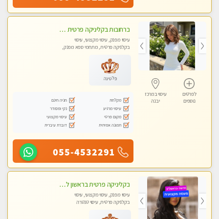
ברחובות בקליניקה פרטית כל סוגי העיסויים מעסה מקצועית ואיכותית פרטי!!
עיסוי מפנק, עיסוי מקצועי, עיסוי
בקלניקה פרטית, מתחמי ספא מפנק,
עיסוי טנטרה
פלטינה
לפרטים
עיסוי במרכז
מקלחת
חניה חינם
נוספים
יבנה
עיסוי מרגיע
נקי ומסודר
מקום פרטי
עיסוי מקצועי
תמונה אמיתית
דוברת עיברית
055-4532291
בקליניקה פרטית בראשון לציון שירות vip לרציניים בלבד! מומלץ!!-ללא מין !!
עיסוי מפנק, עיסוי מקצועי, עיסוי
בקלניקה פרטית, עיסוי טנטרה