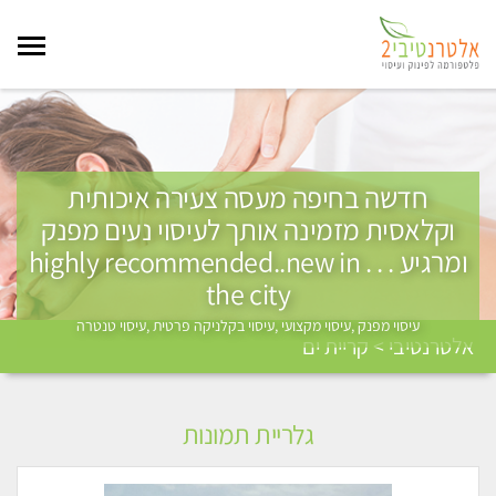
חדשה בחיפה מעסה צעירה איכותית
וקלאסית מזמינה אותך לעיסוי נעים מפנק
ומרגיע . . . highly recommended..new in
the city
עיסוי מפנק ,עיסוי מקצועי ,עיסוי בקלניקה פרטית ,עיסוי טנטרה
אלטרנטיבי > קריית ים
גלריית תמונות