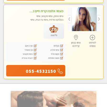
מעסה אלופה קרית חיים כל סוגי העיסויים מעסה מקצועית ואיכותית פרטי!!
עיסוי מפנק, עיסוי מקצועי, עיסוי
בקלניקה פרטית, עיסוי עד הבית, עיסוי
טנטרה
פלטינה
לפרטים
עיסוי בצפון
מקלחת
חניה חינם
נוספים
קריית ים
עיסוי מרגיע
נקי ומסודר
מקום פרטי
עיסוי מקצועי
תמונה אמיתית
דוברת עיברית
055-4532150