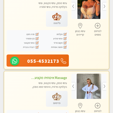
עיסוי מפנק, עיסוי מקצועי, עיסוי
בקלניקה פרטית, עיסוי טנטרה
פלטינה
לפרטים
עיסוי בצפון
מקלחת
חניה חינם
נוספים
קריית ים
עיסוי מרגיע
נקי ומסודר
מקום פרטי
עיסוי מקצועי
תמונה אמיתית
דוברת עיברית
055-4532173
Massage איכותית מקצועית ומפנקת- ללא מין !!
עיסוי מפנק, עיסוי מקצועי, עיסוי
בקלניקה פרטית, מתחמי ספא מפנק,
עיסוי טנטרה
פרימיום
לפרטים
עיסוי בצפון