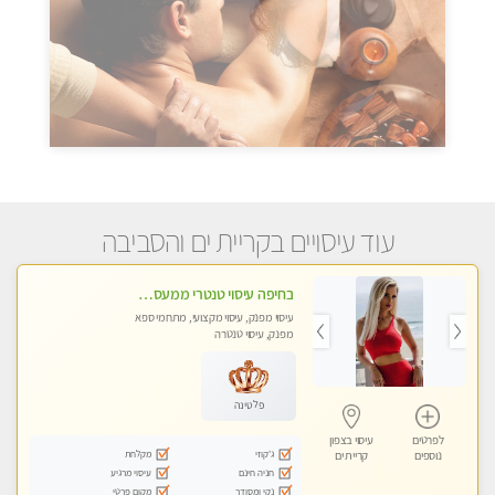
עוד עיסויים בקריית ים והסביבה
בחיפה עיסוי טנטרי ממעסה מקצועית. חוויה מעולם אחר שכל אחד צריך לנסות. מעסה צעירה, אנרגיה נשית, ☺️❤️
עיסוי מפנק, עיסוי מקצועי, מתחמי ספא
מפנק, עיסוי טנטרה
פלטינה
לפרטים
עיסוי בצפון
ג'קוזי
מקלחת
נוספים
קריית ים
חניה חינם
עיסוי מרגיע
נקי ומסודר
מקום פרטי