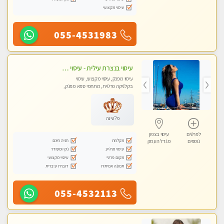
עיסוי מקצועי
055-4531983
עיסוי בנצרת עילית - עיסוי מפנק ומקצועי ומרגיע ושקט במקום מדהים עיסוי מושקע מאוד
עיסוי מפנק, עיסוי מקצועי, עיסוי
בקלניקה פרטית, מתחמי ספא מפנק,
עיסוי טנטרה
פלטינה
לפרטים
עיסוי בצפון
מקלחת
חניה חינם
נוספים
מגדל העמק
עיסוי מרגיע
נקי ומסודר
מקום פרטי
עיסוי מקצועי
תמונה אמיתית
דוברת עיברית
055-4532113