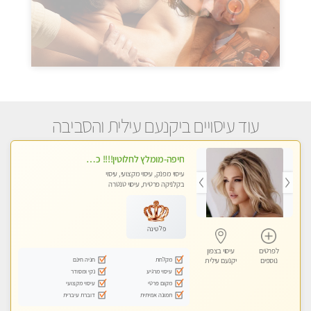
עוד עיסויים ביקנעם עילית והסביבה
חיפה-מומלץ לחלוטין!!!! כל סוגי העיסויים מעסה ישראלית מהממת, מקצועית ואיכותית פרטי!!! לא עונה לחסוי- ללא מין !
עיסוי מפנק, עיסוי מקצועי, עיסוי
בקלניקה פרטית, עיסוי טנטרה
פלטינה
לפרטים
עיסוי בצפון
מקלחת
חניה חינם
נוספים
יקנעם עילית
עיסוי מרגיע
נקי ומסודר
מקום פרטי
עיסוי מקצועי
תמונה אמיתית
דוברת עיברית