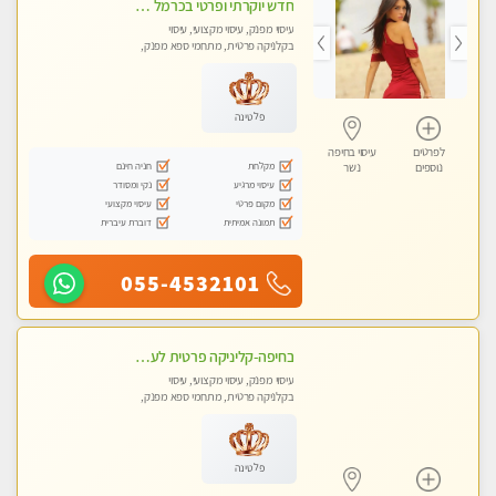
חדש יוקרתי ופרטי בכרמל חיפה! פנקו את עצמכם ברוגע פינוק וחוויה בלתי נשכחת באווירה נעימה ...ללא מין !
עיסוי מפנק, עיסוי מקצועי, עיסוי
בקלניקה פרטית, מתחמי ספא מפנק,
עיסוי טנטרה
פלטינה
לפרטים
עיסוי בחיפה
מקלחת
חניה חינם
נוספים
נשר
עיסוי מרגיע
נקי ומסודר
מקום פרטי
עיסוי מקצועי
תמונה אמיתית
דוברת עיברית
055-4532101
בחיפה-קליניקה פרטית לעיסוי מקצועי ואלטרנטיבי ברמה גבוהה VIP תתקשר ..... highly recommended..new in the city
עיסוי מפנק, עיסוי מקצועי, עיסוי
בקלניקה פרטית, מתחמי ספא מפנק,
עיסוי טנטרה
פלטינה