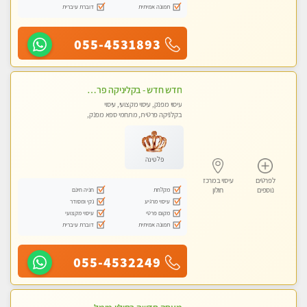
תמונה אמיתית
דוברת עיברית
055-4531893
חדש חדש - בקליניקה פרטית בבת ים עיסוי לחידוש אנרגיות עיסוי חלומי מומלץ מאוד !
עיסוי מפנק, עיסוי מקצועי, עיסוי
בקלניקה פרטית, מתחמי ספא מפנק,
עיסוי טנטרה
פלטינה
לפרטים
עיסוי במרכז
מקלחת
חניה חינם
נוספים
חולון
עיסוי מרגיע
נקי ומסודר
מקום פרטי
עיסוי מקצועי
תמונה אמיתית
דוברת עיברית
055-4532249