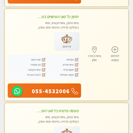
יסמין כל סוגי העיסויים במקום הכי מושלם בעיר בת ים . highly recommended..new in the city
עיסוי מפנק, עיסוי מקצועי, עיסוי
בקלניקה פרטית, מתחמי ספא מפנק,
מכוני עיסוי מפנק, עיסוי טנטרה
פרימיום
לפרטים
עיסוי במרכז
מקלחת
חניה חינם
נוספים
חולון
עיסוי מרגיע
נקי ומסודר
מקום פרטי
עיסוי מקצועי
תמונה אמיתית
דוברת עיברית
055-4532006
מעסה פרטית כל סוגי העיסויים מעסה מקצועית ואיכותית פרטי!!
עיסוי מפנק, עיסוי מקצועי, עיסוי
בקלניקה פרטית, מתחמי ספא מפנק,
עיסוי טנטרה