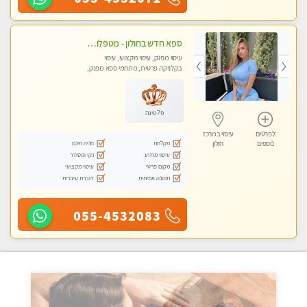
ספא חדש בחולון - מטפלות מקצועיות ברמה גבוהה מומלץ מאוד !!! . . highly recommended..new in the city -אין פרטים נוספים במקום -ללא מין !!ממתינה לך שתגיע
עיסוי מפנק, עיסוי מקצועי, עיסוי
בקלניקה פרטית, מתחמי ספא מפנק,
עיסוי טנטרה
פלטינה
לפרטים
עיסוי במרכז
מקלחת
חניה חינם
נוספים
חולון
עיסוי מרגיע
נקי ומסודר
מקום פרטי
עיסוי מקצועי
תמונה אמיתית
דוברת עיברית
055-4532083