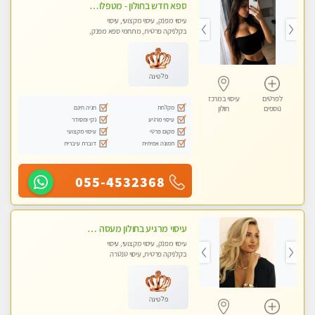
ספא חדש בחולון - מטפלות מקצועיות ברמה גבוהה מומלץ מאוד !!! . . highly recommended..new in the city -אין פרטים נוספים במקום -ללא מין !!
עיסוי מפנק, עיסוי מקצועי, עיסוי
בקלניקה פרטית, מתחמי ספא מפנק,
עיסוי טנטרה
פלטינה
לפרטים
עיסוי במרכז
מקלחת
חניה חינם
נוספים
חולון
עיסוי מרגיע
נקי ומסודר
מקום פרטי
עיסוי מקצועי
תמונה אמיתית
דוברת עיברית
055-4532368
עיסוי מרגיע בחולון מעסה מקצועית באנרגיה טובה עיסוי מדהים .... ללא מין !
עיסוי מפנק, עיסוי מקצועי, עיסוי
בקלניקה פרטית, עיסוי טנטרה
פלטינה