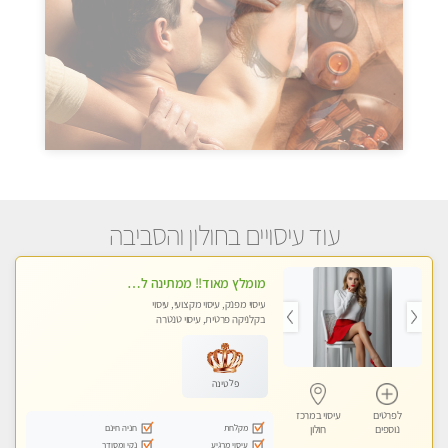
עוד עיסויים בחולון והסביבה
מומלץ מאוד!! ממתינה לך שתגיע מעסה פרטית בוא ותבין מזה עיסוי מפנק … ❤️
עיסוי מפנק, עיסוי מקצועי, עיסוי
בקלניקה פרטית, עיסוי טנטרה
פלטינה
לפרטים
עיסוי במרכז
מקלחת
חניה חינם
נוספים
חולון
עיסוי מרגיע
נקי ומסודר