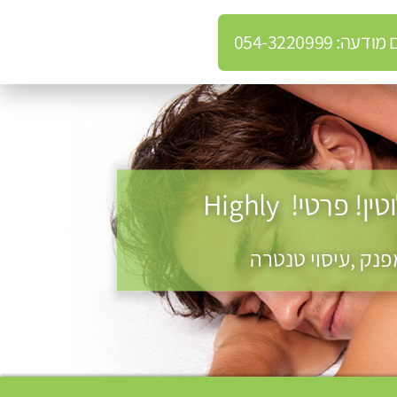
: 054-3220999
בנתניה חדשה מטפלת מקצוענית ידי זהב VIP-מומלץ לחלוטין! פרטי! ​​​​​​ Highly
פנק ,עיסוי טנטרה