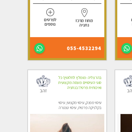
לפרטים
מחוז מרכז
נוספים
נתניה
055-4532294
בהרצליה -מומלץ לחלוטין! כל
סוגי העיסויים מעסה מקצועית
ואיכותית פרטי!! בנתניה
הב
זהב
עיסוי מפנק, עיסוי מקצועי, עיסוי
בקלניקה פרטית, עיסוי טנטרה