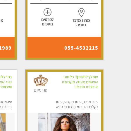
לפרטים
מחוז מרכז
מח
נוספים
נתניה
1989
055-4532215
מומלץ לחלוטין!! כל סוגי
בהרצליה 
העיסויים מעסה מקצועית
סוגי העי
ואיכותית פרטי!!!
ואיכותית
פרימיום
עיסוי מפנק, עיסוי מקצועי, עיסוי
עיסוי מפ
בקלניקה פרטית, מתחמי ספא
פרטית, ע
מפנק, עיסוי טנטרה