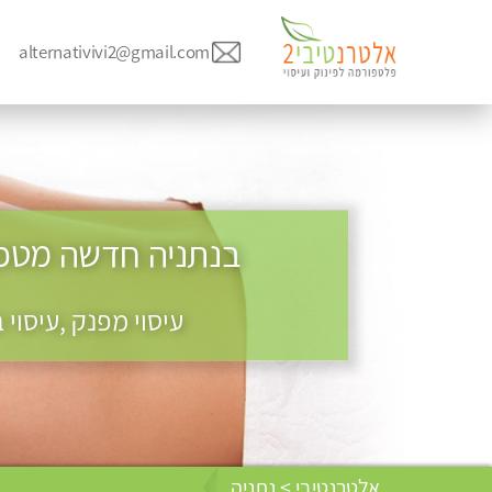
alternativivi2@gmail.com
עיסוי מפנק ,עיסוי
אלטרנטיבי > נתניה