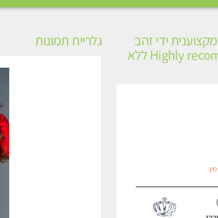
קצוענית ידי זהב
גלריית תמונות
VIP-מומלץ לחלוטין! פרטי! ​​​​​​ Highly recommended ללא
ין.
רכז