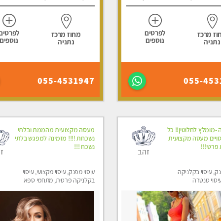
לפרטים
לפרטים
וז מרכז
מחוז מרכז
נוספים
נוספים
נתניה
נתניה
055-4531947
055-453
-מומלץ לחלוטין!! כל
מעסה מקצועית מהממת ובלתי
סויים מעסה מקצועית
נשכחת !!!! מזמינה למפגש בלתי
 פרטי!!!
נשכח !!!
זהב
ז
נק, עיסוי בקלניקה
עיסוי מפנק, עיסוי מקצועי, עיסוי
יסוי טנטרה
בקלניקה פרטית, מתחמי ספא
מפנק, עיסוי טנטרה