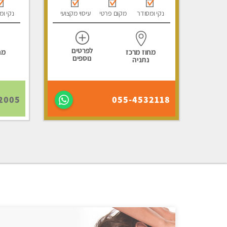
נקי ומסודר
מקום פרטי
עיסוי מקצועי
נקי ומ
לפרטים
מחוז מרכז
מח
נוספים
נתניה
2005
055-4532118