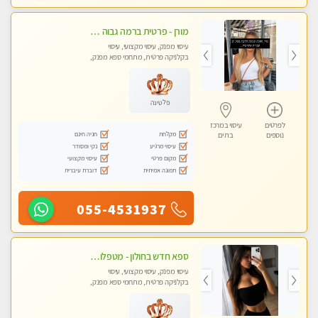
מורן - פרטית ברמה גבוה בבת-ים -הודעות ווצאפ בלבד
עיסוי מפנק, עיסוי מקצועי, עיסוי
בקלניקה פרטית, מתחמי ספא מפנק,
עיסוי טנטרה
פלטינה
לפרטים
עיסוי במרכז
מקלחת
חניה חינם
נוספים
בת ים
עיסוי מרגיע
נקי ומסודר
מקום פרטי
עיסוי מקצועי
תמונה אמיתית
דוברת עיברית
055-4531937
ספא חדש בחולון - מטפלות מקצועיות ברמה גבוהה מומלץ מאוד !!! . . highly recommended..new in the city -אין פרטים נוספים במקום -ללא מין !!ממתינה לך שתגיע
עיסוי מפנק, עיסוי מקצועי, עיסוי
בקלניקה פרטית, מתחמי ספא מפנק,
עיסוי טנטרה