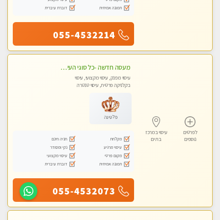
תמונה אמיתית
דוברת עיברית
055-4532214
מעסה חדשה -כל סוגי העיסויים מעסה מקצועית ואיכותית פרטי!!!מומלץ לחלוטין!! Highly recommended
עיסוי מפנק, עיסוי מקצועי, עיסוי
בקלניקה פרטית, עיסוי טנטרה
פלטינה
לפרטים
עיסוי במרכז
מקלחת
חניה חינם
נוספים
בת ים
עיסוי מרגיע
נקי ומסודר
מקום פרטי
עיסוי מקצועי
תמונה אמיתית
דוברת עיברית
055-4532073