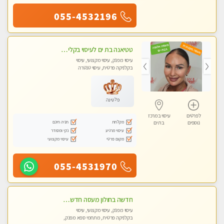
055-4532196
טטיאנה בת ים לעיסוי בקליניקה פרטית ומפוארת מאוד מקצועי - עיסוי שוודי וספורטיבי 0543577687
עיסוי מפנק, עיסוי מקצועי, עיסוי
בקלניקה פרטית, עיסוי טנטרה
פלטינה
לפרטים
עיסוי במרכז
מקלחת
חניה חינם
נוספים
בת ים
עיסוי מרגיע
נקי ומסודר
מקום פרטי
עיסוי מקצועי
055-4531970
חדשה בחולון מעסה חדשה בחולון איכותית למאסז VIP מפנק ומקצועי לכל שרירי הגוף עיסוי מכל הלב
עיסוי מפנק, עיסוי מקצועי, עיסוי
בקלניקה פרטית, מתחמי ספא מפנק,