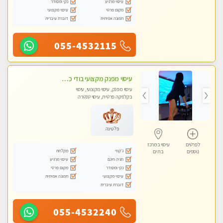
עיסוי מרגיע
נקי ומסודר
מקום פרטי
עיסוי מקצועי
תמונה אמיתית
דוברת עיברית
055-4532115
עיסוי מפנק מקצועי בודי כפות רגליים+ טיפול בארבע ידיים מומלץ מאוד
עיסוי מפנק, עיסוי מקצועי, עיסוי
בקלניקה פרטית, עיסוי טנטרה
פלטינה
לפרטים
עיסוי במרכז
ג'קוזי
מקלחת
נוספים
בת ים
חניה חינם
עיסוי מרגיע
נקי ומסודר
מקום פרטי
עיסוי מקצועי
תמונה אמיתית
דוברת עיברית
055-4532240