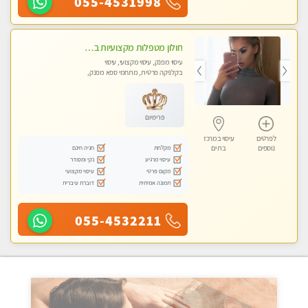
055-4531998
חולון מטפלות מקצועיות ברמה גבוהה מומלץ מאוד !!! . . highly recommended..new in the city -אין פרטים נוספים במקום -ללא מין !!
עיסוי מפנק, עיסוי מקצועי, עיסוי
בקלניקה פרטית, מתחמי ספא מפנק,
עיסוי טנטרה
פרימיום
לפרטים
עיסוי במרכז
מקלחת
חניה חינם
נוספים
בת ים
עיסוי מרגיע
נקי ומסודר
מקום פרטי
עיסוי מקצועי
תמונה אמיתית
דוברת עיברית
055-4532211