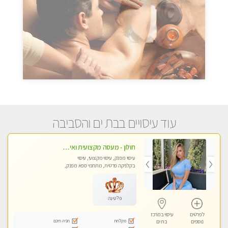
עוד עיסויים בבת ים והסביבה
חולון - מעסה מקצועית ואיכותית פרטי!!! ללא מין !! בקליניקה מפגש טיפולי !!! מקצועי בלבד - professional therapist
עיסוי מפנק, עיסוי מקצועי, עיסוי
בקלניקה פרטית, מתחמי ספא מפנק,
עיסוי טנטרה
פלטינה
לפרטים
עיסוי במרכז
מקלחת
חניה חינם
נוספים
בת ים