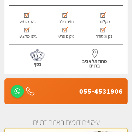
מקלחת
חניה חינם
עיסוי מרגיע
נקי ומסודר
מקום פרטי
עיסוי מקצועי
מחוז תל אביב
כסף
בת ים
055-4531906
עיסויים דומים באזור בת ים