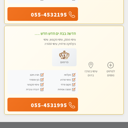
055-4532195
חדשה בבת ים חדש חדש .כל סוגי העיסויים במקום הכי מושלם בעיר בת ים . highly recommended..new in the city
עיסוי מפנק, עיסוי מקצועי, עיסוי
בקלניקה פרטית, עיסוי טנטרה
פרימיום
לפרטים
עיסוי במרכז
מקלחת
חניה חינם
נוספים
בת ים
עיסוי מרגיע
נקי ומסודר
מקום פרטי
עיסוי מקצועי
תמונה אמיתית
דוברת עיברית
055-4531995