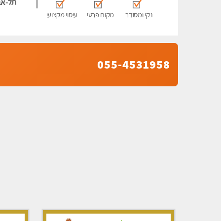
תל-אב
נקי ומסודר
מקום פרטי
עיסוי מקצועי
055-4531958