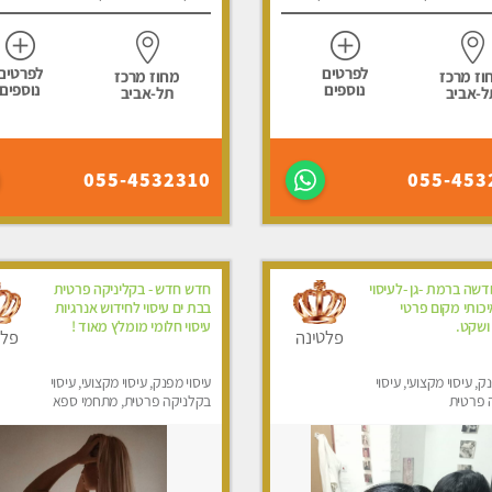
לפרטים
לפרטים
וז מרכז
מחוז מרכז
נוספים
נוספים
ל-אביב
תל-אביב
055-4532310
055-453
שה ברמת -גן -לעיסוי
חדש חדש - בקליניקה פרטית
יכותי מקום פרטי
בבת ים עיסוי לחידוש אנרגיות
 ושקט.
עיסוי חלומי מומלץ מאוד !
פלטינה
פלט
ק, עיסוי מקצועי, עיסוי
עיסוי מפנק, עיסוי מקצועי, עיסוי
 פרטית
בקלניקה פרטית, מתחמי ספא
מפנק, עיסוי טנטרה