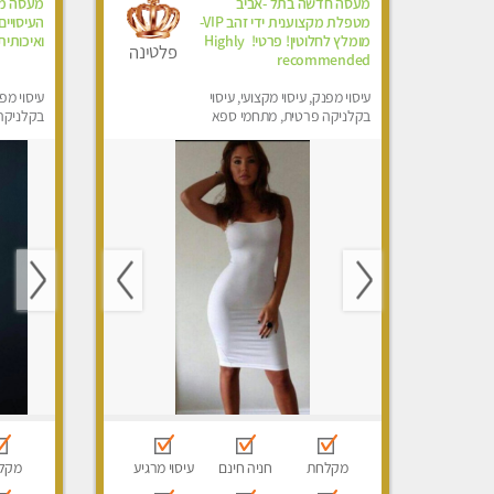
מעסה חדשה בתל -אביב
מעסה מק
מטפלת מקצוענית ידי זהב VIP-
העיסויי
מומלץ לחלוטין! פרטי! ​​​​​​ Highly
ואיכותית
פלטינה
recommended
עיסוי מפנק, עיסוי מקצועי, עיסוי
עיסוי מפנ
בקלניקה פרטית, מתחמי ספא
בקלניקה
מפנק
מפנק, עי
מקלחת
חניה חינם
עיסוי מרגיע
מקל