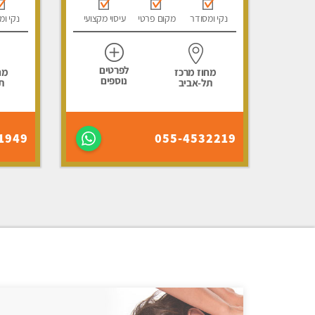
נקי ומסודר
מקום פרטי
עיסוי מקצועי
נקי ומ
לפרטים
מחוז מרכז
מח
נוספים
תל-אביב
ת
1949
055-4532219