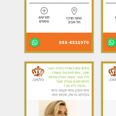
לפרטים
מחוז מרכז
נוספים
תל-אביב
055-4531970
בחולון עיסוי באווירה ביתית רגועה
שקט , עיסוי ספורטיבי משחרר
לכל הגוף. מעסה צעירה ואלופה
ינה
פלטינה
לעיסוי מפנק מומלץ מאוד
....פרטי!! ללא מין !!
עיסוי מפנק, עיסוי מקצועי, עיסוי
בקלניקה פרטית, מתחמי ספא
מפנק, מכוני עיסוי מפנק, עיסוי
טנטרה