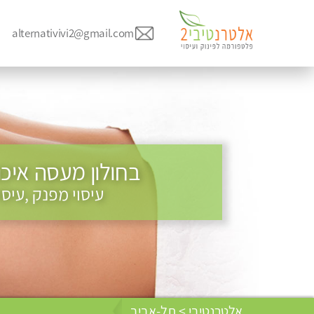
alternativivi2@gmail.com
בחולון מעסה איכו
עיסוי מפנק ,עיס
אלטרנטיבי > תל-אביב