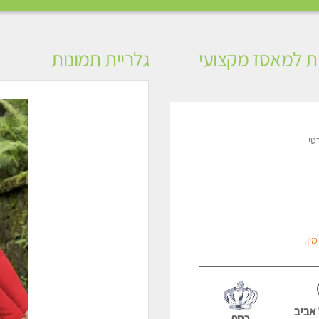
ית למאסז מקצועי
גלריית תמונות
רטי
ין.
אביב
כסף